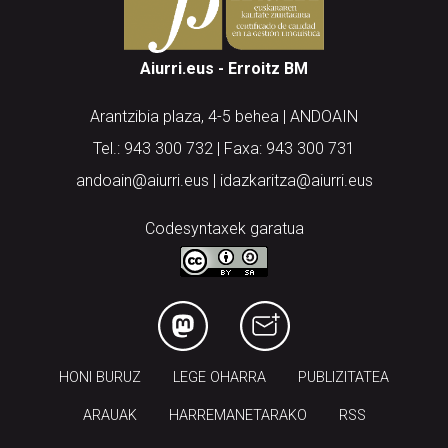
Aiurri.eus - Erroitz BM
Arantzibia plaza, 4-5 behea | ANDOAIN
Tel.: 943 300 732 | Faxa: 943 300 731
andoain@aiurri.eus | idazkaritza@aiurri.eus
Codesyntaxek garatua
HONI BURUZ
LEGE OHARRA
PUBLIZITATEA
ARAUAK
HARREMANETARAKO
RSS