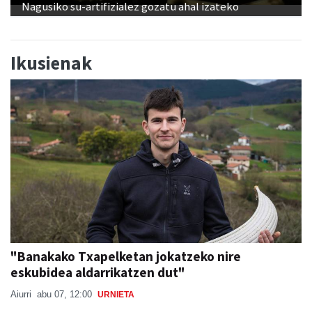
Nagusiko su-artifizialez gozatu ahal izateko
Ikusienak
"Banakako Txapelketan jokatzeko nire
eskubidea aldarrikatzen dut"
Aiurri
abu 07, 12:00
URNIETA