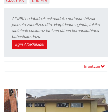
GIZARTEA
URNIETA
AIURRI hedabideak eskualdeko nortasun hitzak
jaso eta zabaltzen ditu. Harpidedun eginda, tokiko
albisteak euskaraz lantzen dituen komunikabidea
babestuko duzu.
Egin AIURRIkide!
Erantzun