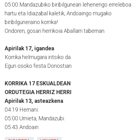
05:00 Mandazubiko biribilgunean lehenengo erreleboa
hartu eta Idiazabal kaletik, Andoaingo mugako
biribilguneraino korrika!
Ondoren, gosari herrikoia Aballarri tabernan.
Apirilak 17, igandea
Korrika helmugara iritsiko da.
Egun osoko festa Donostian.
KORRIKA 17 ESKUALDEAN
ORDUTEGIA HERRIZ HERRI
Apirilak 13, asteazkena
04:19 Hernani.
05:00 Urnieta, Mandazubi.
05:43 Andoain.