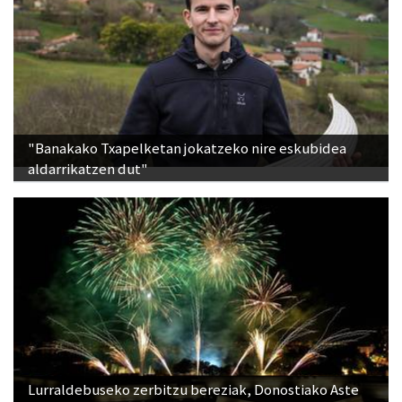
"Banakako Txapelketan jokatzeko nire eskubidea
aldarrikatzen dut"
Lurraldebuseko zerbitzu bereziak, Donostiako Aste