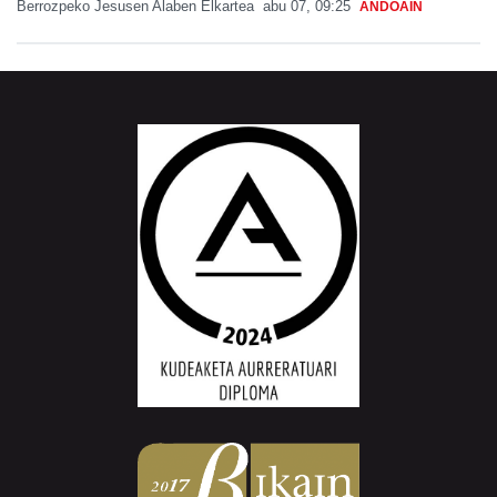
Berrozpeko Jesusen Alaben Elkartea
abu 07, 09:25
ANDOAIN