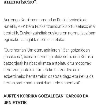
animatzeko”.
Aurtengo Korrikaren omendua Euskaltzaindia da.
Batetik, AEK bera Euskaltzaindiatik sortu zelako; eta
bestetik, Euskaltzaindiak euskararen normalizazioan
egindako lanagatik merezi duelako.
“Gure herrian, Urnietan, apirilaren 13an goizaldean
pasako da”, baina lehenengo aldiz sortu den Korrika
batzordeak hainbat ekintza antolatu ditu motorrak
berotzen joateko. “Urnietako batzordea adin
ezberdineko herritarrekin osatuta dago eta irekia da
bertan parte hartu nahi duen edozeinentzat”.
AURTEN KORRIKA GOIZALDEAN IGAROKO DA
URNIETATIK