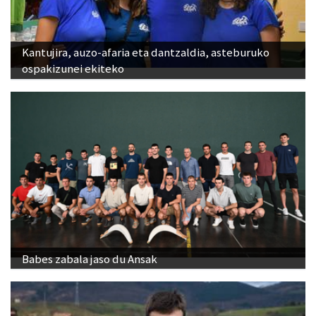
Kantujira, auzo-afaria eta dantzaldia, asteburuko
ospakizunei ekiteko
Babes zabala jaso du Ansak