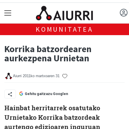
KOMUNITATEA
Korrika batzordearen
aurkezpena Urnietan
Aiurri
2011ko martxoaren 31
Gehitu gaitzazu Googlen
Hainbat herritarrek osatutako
Urnietako Korrika batzordeak
aurtengo edizioaren inguruan