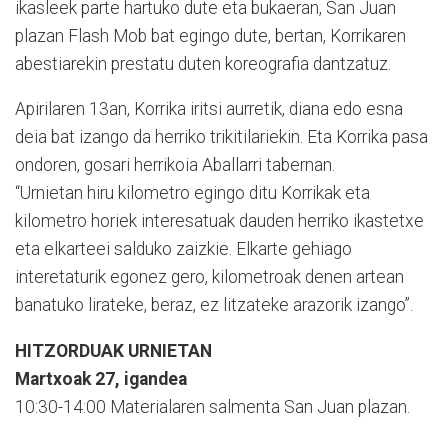
ikasleek parte hartuko dute eta bukaeran, San Juan
plazan Flash Mob bat egingo dute, bertan, Korrikaren
abestiarekin prestatu duten koreografia dantzatuz.
Apirilaren 13an, Korrika iritsi aurretik, diana edo esna
deia bat izango da herriko trikitilariekin. Eta Korrika pasa
ondoren, gosari herrikoia Aballarri tabernan.
“Urnietan hiru kilometro egingo ditu Korrikak eta
kilometro horiek interesatuak dauden herriko ikastetxe
eta elkarteei salduko zaizkie. Elkarte gehiago
interetaturik egonez gero, kilometroak denen artean
banatuko lirateke, beraz, ez litzateke arazorik izango”.
HITZORDUAK URNIETAN
Martxoak 27, igandea
10:30-14:00 Materialaren salmenta San Juan plazan.