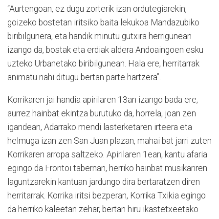
“Aurtengoan, ez dugu zorterik izan ordutegiarekin,
goizeko bostetan iritsiko baita lekukoa Mandazubiko
biribilgunera, eta handik minutu gutxira herrigunean
izango da, bostak eta erdiak aldera Andoaingoen esku
uzteko Urbanetako biribilgunean. Hala ere, herritarrak
animatu nahi ditugu bertan parte hartzera”.
Korrikaren jai handia apirilaren 13an izango bada ere,
aurrez hainbat ekintza burutuko da, horrela, joan zen
igandean, Adarrako mendi lasterketaren irteera eta
helmuga izan zen San Juan plazan, mahai bat jarri zuten
Korrikaren arropa saltzeko. Apirilaren 1ean, kantu afaria
egingo da Frontoi tabernan, herriko hainbat musikariren
laguntzarekin kantuan jardungo dira bertaratzen diren
herritarrak. Korrika iritsi bezperan, Korrika Txikia egingo
da herriko kaleetan zehar, bertan hiru ikastetxeetako