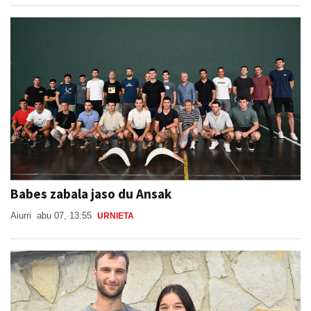
Babes zabala jaso du Ansak
Aiurri
abu 07, 13:55
URNIETA