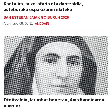
Kantujira, auzo-afaria eta dantzaldia,
asteburuko ospakizunei ekiteko
SAN ESTEBAN JAIAK GOIBURUN 2026
Aiurri
abu 08, 09:31
ANDOAIN
Otoitzaldia, larunbat honetan, Ama Kandidaren
omenez