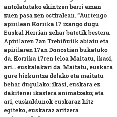
antolatutako ekintzen berri eman
zuen pasa zen ostiralean. “Aurtengo
apirilean Korrika 17 izango dugu
Euskal Herrian zehar batetik bestera.
Apirilaren 7an Trebiñutik abiatu eta
apirilaren 17an Donostian bukatuko
da. Korrika 17ren leloa Maitatu, ikasi,
ari... euskalakari da. Maitatu, euskara
gure hizkuntza delako eta maitatu
behar dugulako; ikasi, euskara ez
dakitenei ikastera animatzeko; eta
ari, euskaldunok euskaraz hitz
egiteko, euskaraz aritzera