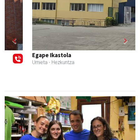
Previous
Next
Egape Ikastola
Urnieta
- Hezkuntza