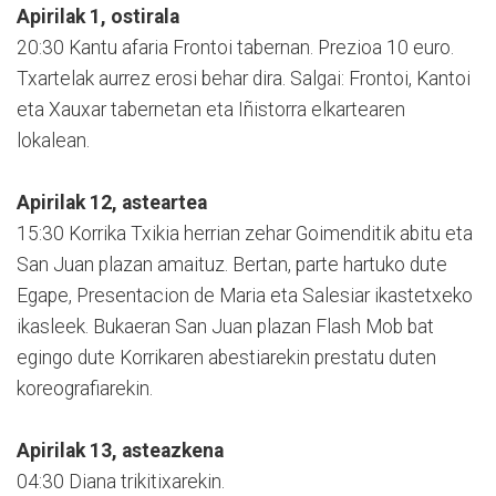
Apirilak 1, ostirala
20:30 Kantu afaria Frontoi tabernan. Prezioa 10 euro.
Txartelak aurrez erosi behar dira. Salgai: Frontoi, Kantoi
eta Xauxar tabernetan eta Iñistorra elkartearen
lokalean.
Apirilak 12, asteartea
15:30 Korrika Txikia herrian zehar Goimenditik abitu eta
San Juan plazan amaituz. Bertan, parte hartuko dute
Egape, Presentacion de Maria eta Salesiar ikastetxeko
ikasleek. Bukaeran San Juan plazan Flash Mob bat
egingo dute Korrikaren abestiarekin prestatu duten
koreografiarekin.
Apirilak 13, asteazkena
04:30 Diana trikitixarekin.