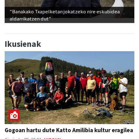
"Banakako Txapelketan jokatzeko nire eskubidea
aldarrikatzen dut"
Ikusienak
Gogoan hartu dute Katto Amilibia kultur eragilea