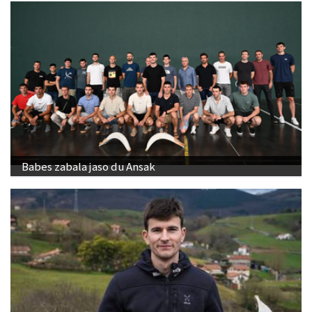
Babes zabala jaso du Ansak