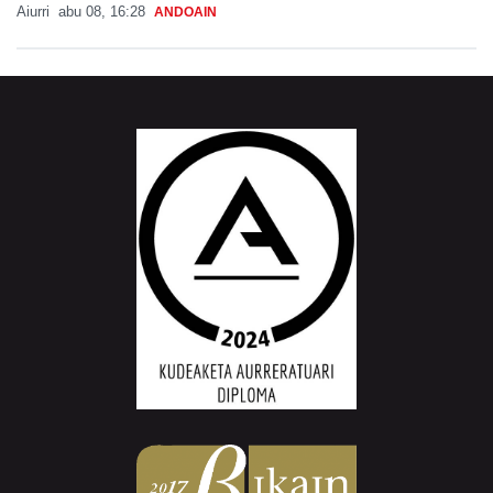
Aiurri
abu 08, 16:28
ANDOAIN