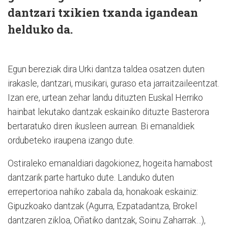
dantzari txikien txanda igandean
helduko da.
Egun bereziak dira Urki dantza taldea osatzen duten
irakasle, dantzari, musikari, guraso eta jarraitzaileentzat.
Izan ere, urtean zehar landu dituzten Euskal Herriko
hainbat lekutako dantzak eskainiko dituzte Basterora
bertaratuko diren ikusleen aurrean. Bi emanaldiek
ordubeteko iraupena izango dute.
Ostiraleko emanaldiari dagokionez, hogeita hamabost
dantzarik parte hartuko dute. Landuko duten
errepertorioa nahiko zabala da, honakoak eskainiz:
Gipuzkoako dantzak (Agurra, Ezpatadantza, Brokel
dantzaren zikloa, Oñatiko dantzak, Soinu Zaharrak…),