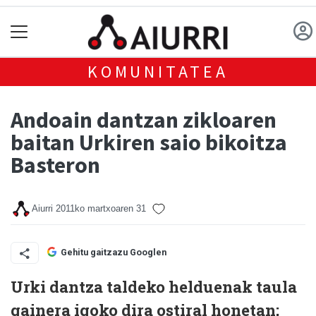
KOMUNITATEA
Andoain dantzan zikloaren
baitan Urkiren saio bikoitza
Basteron
Aiurri
2011ko martxoaren 31
Gehitu gaitzazu Googlen
Urki dantza taldeko helduenak taula
gainera igoko dira ostiral honetan;