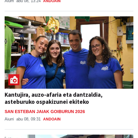
Aiurri
abu 08, 13:24
ANDOAIN
Kantujira, auzo-afaria eta dantzaldia,
asteburuko ospakizunei ekiteko
SAN ESTEBAN JAIAK GOIBURUN 2026
Aiurri
abu 08, 09:31
ANDOAIN