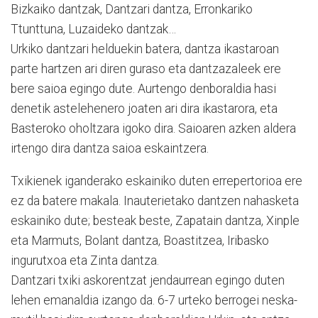
Bizkaiko dantzak, Dantzari dantza, Erronkariko
Ttunttuna, Luzaideko dantzak…
Urkiko dantzari helduekin batera, dantza ikastaroan
parte hartzen ari diren guraso eta dantzazaleek ere
bere saioa egingo dute. Aurtengo denboraldia hasi
denetik astelehenero joaten ari dira ikastarora, eta
Basteroko oholtzara igoko dira. Saioaren azken aldera
irtengo dira dantza saioa eskaintzera.
Txikienek iganderako eskainiko duten errepertorioa ere
ez da batere makala. Inauterietako dantzen nahasketa
eskainiko dute; besteak beste, Zapatain dantza, Xinple
eta Marmuts, Bolant dantza, Boastitzea, Iribasko
ingurutxoa eta Zinta dantza.
Dantzari txiki askorentzat jendaurrean egingo duten
lehen emanaldia izango da. 6-7 urteko berrogei neska-