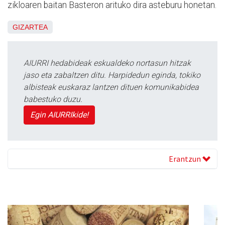
zikloaren baitan Basteron arituko dira asteburu honetan.
GIZARTEA
AIURRI hedabideak eskualdeko nortasun hitzak
jaso eta zabaltzen ditu. Harpidedun eginda, tokiko
albisteak euskaraz lantzen dituen komunikabidea
babestuko duzu.
Egin AIURRIkide!
Erantzun