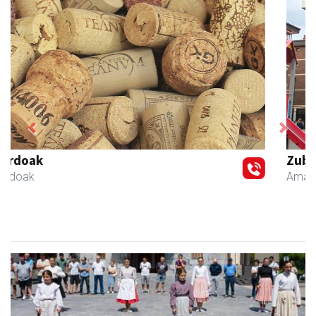
Previous
Next
Zubimusu Ikastola
Amasa-Villabona
- Hezkuntza