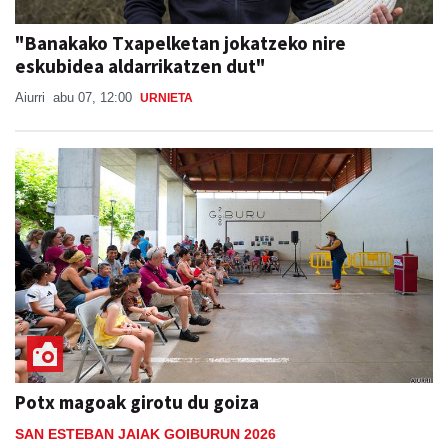
"Banakako Txapelketan jokatzeko nire
eskubidea aldarrikatzen dut"
Aiurri
abu 07, 12:00
URNIETA
Potx magoak girotu du goiza
SAN ESTEBAN JAIAK GOIBURUN 2026