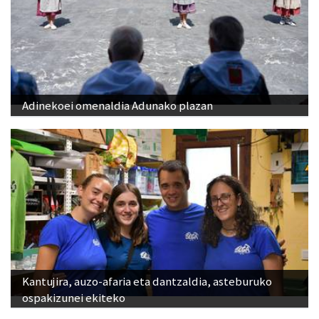
Adinekoei omenaldia Adunako plazan
Kantujira, auzo-afaria eta dantzaldia, asteburuko
ospakizunei ekiteko