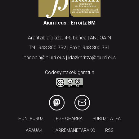
Aiurri.eus - Erroitz BM
Arantzibia plaza, 4-5 behea | ANDOAIN
Tel.: 943 300 732 | Faxa: 943 300 731
andoain@aiurri.eus | idazkaritza@aiurri.eus
Codesyntaxek garatua
HONI BURUZ
LEGE OHARRA
PUBLIZITATEA
ARAUAK
HARREMANETARAKO
RSS