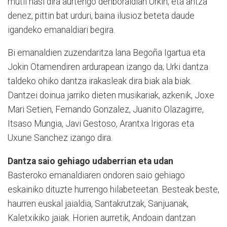
mutil hasi dira aurtengo denboraldian Urkin, eta antza
denez, pittin bat urduri, baina ilusioz beteta daude
igandeko emanaldiari begira.
Bi emanaldien zuzendaritza lana Begoña Igartua eta
Jokin Otamendiren ardurapean izango da; Urki dantza
taldeko ohiko dantza irakasleak dira biak ala biak.
Dantzei doinua jarriko dieten musikariak, azkenik, Joxe
Mari Setien, Fernando Gonzalez, Juanito Olazagirre,
Itsaso Mungia, Javi Gestoso, Arantxa Irigoras eta
Uxune Sanchez izango dira.
Dantza saio gehiago udaberrian eta udan
Basteroko emanaldiaren ondoren saio gehiago
eskainiko dituzte hurrengo hilabeteetan. Besteak beste,
haurren euskal jaialdia, Santakrutzak, Sanjuanak,
Kaletxikiko jaiak. Horien aurretik, Andoain dantzan