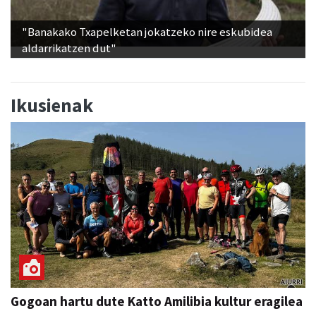
"Banakako Txapelketan jokatzeko nire eskubidea
aldarrikatzen dut"
Ikusienak
Gogoan hartu dute Katto Amilibia kultur eragilea