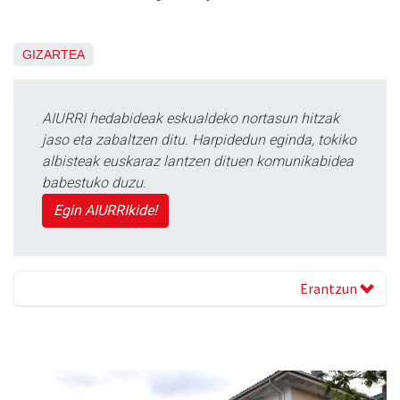
GIZARTEA
AIURRI hedabideak eskualdeko nortasun hitzak
jaso eta zabaltzen ditu. Harpidedun eginda, tokiko
albisteak euskaraz lantzen dituen komunikabidea
babestuko duzu.
Egin AIURRIkide!
Erantzun