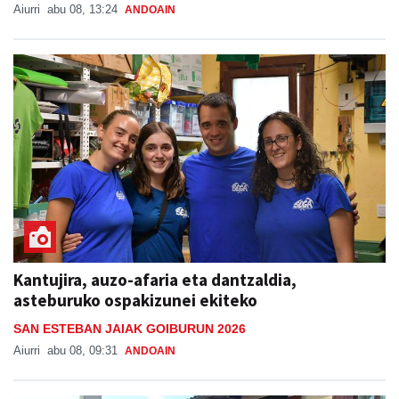
Aiurri
abu 08, 13:24
ANDOAIN
Kantujira, auzo-afaria eta dantzaldia,
asteburuko ospakizunei ekiteko
SAN ESTEBAN JAIAK GOIBURUN 2026
Aiurri
abu 08, 09:31
ANDOAIN