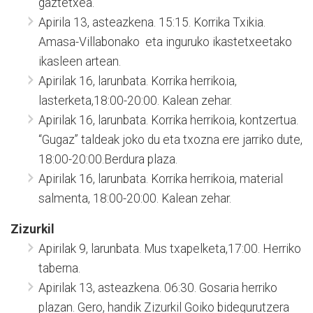
gaztetxea.
Apirila 13, asteazkena. 15:15. Korrika Txikia.
Amasa-Villabonako eta inguruko ikastetxeetako
ikasleen artean.
Apirilak 16, larunbata. Korrika herrikoia,
lasterketa,18:00-20:00. Kalean zehar.
Apirilak 16, larunbata. Korrika herrikoia, kontzertua.
“Gugaz” taldeak joko du eta txozna ere jarriko dute,
18:00-20:00.Berdura plaza.
Apirilak 16, larunbata. Korrika herrikoia, material
salmenta, 18:00-20:00. Kalean zehar.
Zizurkil
Apirilak 9, larunbata. Mus txapelketa,17:00. Herriko
taberna.
Apirilak 13, asteazkena. 06:30. Gosaria herriko
plazan. Gero, handik Zizurkil Goiko bidegurutzera