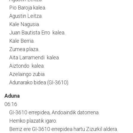
Pio Baroja kalea.
Agustin Leitza.
Kale Nagusia.
Juan Bautista Erro kalea.
Kale Berria.
Zumea plaza.
Aita Larramendi kalea.
Aiztondo kalea.
Azelaingo zubia.
Adunarako bidea (GI-3610).
Aduna
06:16
GI-3610 errepidea, Andoaindik datorrena.
Herriko plazatik igaro.
Berriz ere GI-3610 errepidea hartu Zizurkil aldera.