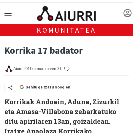
KOMUNITATEA
Korrika 17 badator
Aiurri
2011ko martxoaren 31
Gehitu gaitzazu Googlen
Korrikak Andoain, Aduna, Zizurkil
eta Amasa-Villabona zeharkatuko
ditu apirilaren 13an, goizaldean.
Iratxe Apaolaza Korrikako