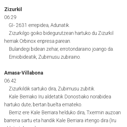
Zizurkil
06:29
GI- 2631 errepidea, Adunatik.
Zizurkilgo goiko bidegurutzean hartuko du Zizurkil
herriak Orbinox enpresa parean.
Bulandegi bidean zehar, errotondaraino joango da.
Erniobideatik, Zubimusu zubiraino.
Amasa-Villabona
06:42
Zizurkildik sartuko dira, Zubimusu zubitik.
Kale Berriako Iru aldetatik Donostiako norabidea
hartuko dute; bertan buelta emateko.
Berriz ere Kale Berriara helduko dira, Txermin auzoan
barrena sartu eta handik Kale Berriara irtengo dira (Iru