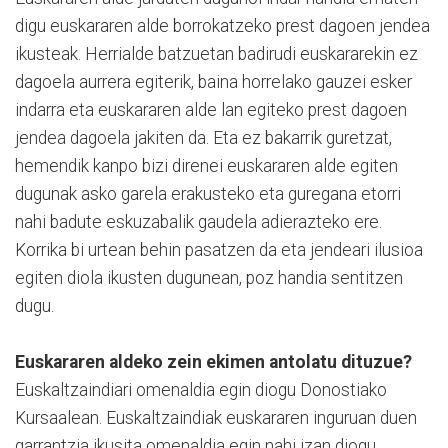
digu euskararen alde borrokatzeko prest dagoen jendea
ikusteak. Herrialde batzuetan badirudi euskararekin ez
dagoela aurrera egiterik, baina horrelako gauzei esker
indarra eta euskararen alde lan egiteko prest dagoen
jendea dagoela jakiten da. Eta ez bakarrik guretzat,
hemendik kanpo bizi direnei euskararen alde egiten
dugunak asko garela erakusteko eta guregana etorri
nahi badute eskuzabalik gaudela adierazteko ere.
Korrika bi urtean behin pasatzen da eta jendeari ilusioa
egiten diola ikusten dugunean, poz handia sentitzen
dugu.
Euskararen aldeko zein ekimen antolatu dituzue?
Euskaltzaindiari omenaldia egin diogu Donostiako
Kursaalean. Euskaltzaindiak euskararen inguruan duen
garrantzia ikusita omenaldia egin nahi izan diogu.