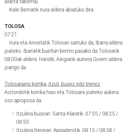
aldeta taberna).
Kale Berriatik Irura aldera abiatuko dira.
TOLOSA
07:21
Irura eta Anoetatik Tolosan sartuko da, Ibarra aldera
joateko. Ibarratik bueltan berriro pasako da Tolosatik
08:00ak aldera. Handik, Alegiatik aurrera Goierri aldera
joango da.
Tolosaraino korrika, itzuli busez edo trenez
Aiztondotik korrika hasi eta Tolosara joateko aukera
oso aproposa da.
Itzulera busean: Santa Klaratik. 07:55 / 08:25 /
08:55.
Itzulera trenean: Apeaderotik. 08:13 / 08:38 /