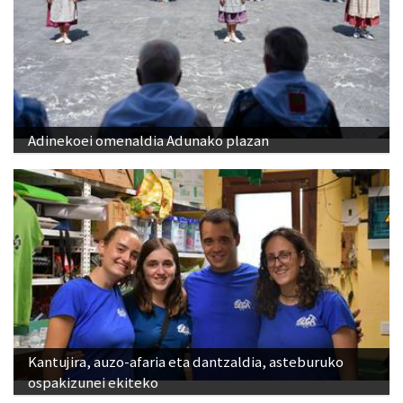
Adinekoei omenaldia Adunako plazan
Kantujira, auzo-afaria eta dantzaldia, asteburuko
ospakizunei ekiteko