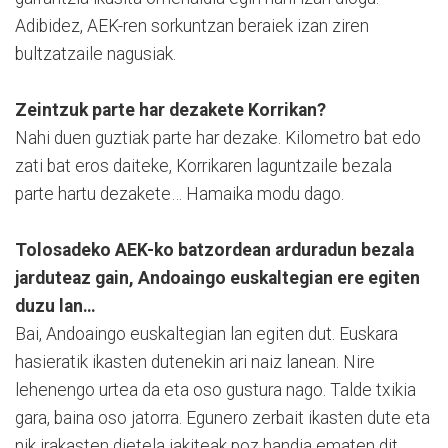
Adibidez, AEK-ren sorkuntzan beraiek izan ziren
bultzatzaile nagusiak.
Zeintzuk parte har dezakete Korrikan?
Nahi duen guztiak parte har dezake. Kilometro bat edo
zati bat eros daiteke, Korrikaren laguntzaile bezala
parte hartu dezakete… Hamaika modu dago.
Tolosadeko AEK-ko batzordean arduradun bezala
jarduteaz gain, Andoaingo euskaltegian ere egiten
duzu lan…
Bai, Andoaingo euskaltegian lan egiten dut. Euskara
hasieratik ikasten dutenekin ari naiz lanean. Nire
lehenengo urtea da eta oso gustura nago. Talde txikia
gara, baina oso jatorra. Egunero zerbait ikasten dute eta
nik irakasten dietela jakiteak poz handia ematen dit.