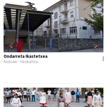
Previous
Next
Ondarreta Ikastetxea
Andoain
- Hezkuntza