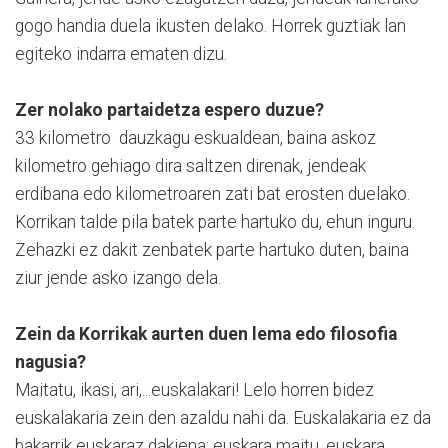
gogo handia duela ikusten delako. Horrek guztiak lan
egiteko indarra ematen dizu.
Zer nolako partaidetza espero duzue?
33 kilometro dauzkagu eskualdean, baina askoz
kilometro gehiago dira saltzen direnak, jendeak
erdibana edo kilometroaren zati bat erosten duelako.
Korrikan talde pila batek parte hartuko du, ehun inguru.
Zehazki ez dakit zenbatek parte hartuko duten, baina
ziur jende asko izango dela.
Zein da Korrikak aurten duen lema edo filosofia
nagusia?
Maitatu, ikasi, ari,...euskalakari! Lelo horren bidez
euskalakaria zein den azaldu nahi da. Euskalakaria ez da
bakarrik euskaraz dakiena; euskara maitu, euskara