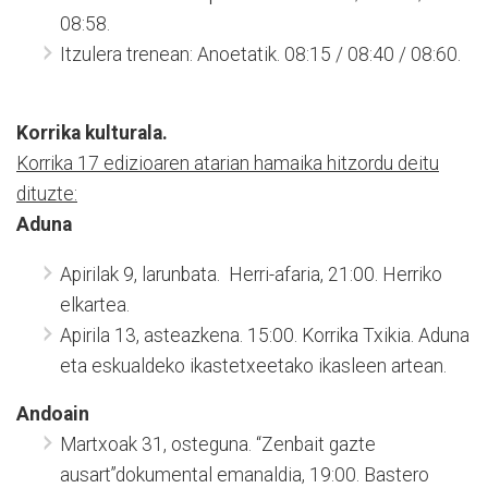
08:58.
Itzulera trenean: Anoetatik. 08:15 / 08:40 / 08:60.
Korrika kulturala.
Korrika 17 edizioaren atarian hamaika hitzordu deitu
dituzte:
Aduna
Apirilak 9, larunbata. Herri-afaria, 21:00. Herriko
elkartea.
Apirila 13, asteazkena. 15:00. Korrika Txikia. Aduna
eta eskualdeko ikastetxeetako ikasleen artean.
Andoain
Martxoak 31, osteguna. “Zenbait gazte
ausart”dokumental emanaldia, 19:00. Bastero