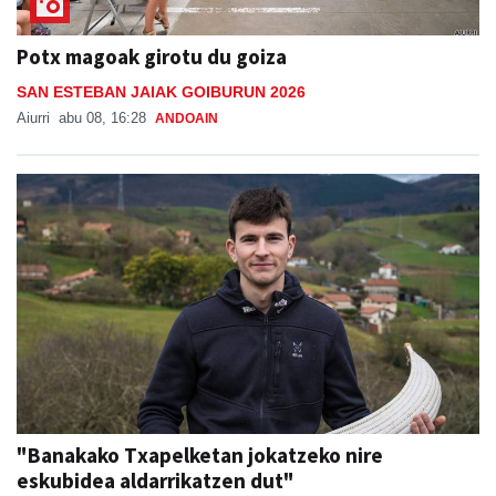
Potx magoak girotu du goiza
SAN ESTEBAN JAIAK GOIBURUN 2026
Aiurri
abu 08, 16:28
ANDOAIN
"Banakako Txapelketan jokatzeko nire
eskubidea aldarrikatzen dut"