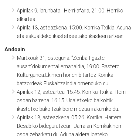
Apirilak 9, larunbata. Herri-afaria, 21:00. Herriko
elkartea.
Apirila 13, asteazkena. 15:00. Korrika Txikia. Aduna
eta eskualdeko ikastetxeetako ikasleen artean.
Andoain
Martxoak 31, osteguna. “Zenbait gazte
ausart”dokumental emanaldia, 19:00. Bastero
Kulturgunea.Ekimen honen bitartez Korrika
batzordeak Euskaltzaindia omenduko du.
Apirilak 12, asteartea. 15:45. Korrika Txikia. Herri
osoan barrena. 16:15. Udaletxeko balkoitik
ikastetxe bakoitzak bere mezua irakurriko du.
Apirilak 13, asteazkena. 05:26. Korrika. Harrera
Besabiko bidegurutzean. Jarraian Korrikak herri
osoa zeharkatu du Aduna aldera joateko.