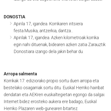
DONOSTIA
Apirila 17, igandea. Korrikaren iritsiera
festa.Musika, antzerkia, dantza...
Apirilak 17, igandea. Azken kilometroak korrika
egin nahi dituenak, bidearen azken zatia Zarauztik
Donostiara izango dela jakin behar du.
Arropa salmenta
Korrikak 17. ediziorako propio sortu duen arropa eta
bestelako osagarriak sortu ditu. Euskal Herriko hainbat
dendatan eta AEKren euskaltegietan egongo da salgai.
Internet bidez erosteko aukera ere badago, Euskal
Herriko Plazaren web-gunearen bitartez.