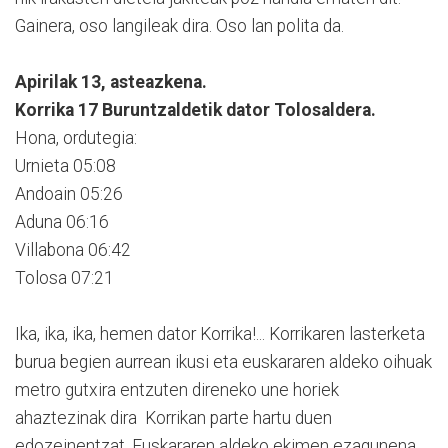
Gainera, oso langileak dira. Oso lan polita da.
Apirilak 13, asteazkena.
Korrika 17 Buruntzaldetik dator Tolosaldera.
Hona, ordutegia:
Urnieta 05:08
Andoain 05:26
Aduna 06:16
Villabona 06:42
Tolosa 07:21
Ika, ika, ika, hemen dator Korrika!... Korrikaren lasterketa
burua begien aurrean ikusi eta euskararen aldeko oihuak
metro gutxira entzuten direneko une horiek
ahaztezinak dira Korrikan parte hartu duen
edozeinentzat. Euskararen aldeko ekimen ezagunena