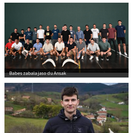
Babes zabala jaso du Ansak