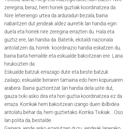
zeregina, beraz, herri horiek guztiak koordinatzea da.
Nire lehenengo urtea da arduradun bezala, baina
nabaritzen dut jendeak aldez aurretik lan handia egin
duela eta horrek nire zeregina errazten du. Hala eta
guztiz ere, lan handia da. Batetik, ekitaldi nazionala
antolatzen da, horrek koordinazio handia eskatzen du;
baina baita herrialde eta eskualde bakoitzean ere. Lana
hirukoizten da.
Eskualde batzuk errazago dute eta beste batzuk
zailago, eskualde beraren tamaina edo herri kopuruaren
arabera. Baina guztiontzat lan handia dela uste dut,
gauza txiki asko dira eta hori guztia koordinatzea ez da
erraza. Korrikak herri bakoitzean izango duen ibilbidea
antolatu behar da, herri guztietako Korrika Txikiak… Oso
lan polita da, bestalde.
Gainera, jende asko ezagutzen duzu, jendeak lanerako