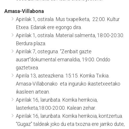
Amasa-Villabona
Apirilak 1, ostirala. Mus txapelketa, 22:00. Kultur
Etxea. Edariak ere egongo dira.
Apirilak 1, ostirala. Material salmenta, 18:00-20:30.
Berdura plaza.
Apirilak 7, osteguna. “Zenbait gazte
ausart”dokumental emanaldia, 19:00. Onddo
gaztetxea.
Apirila 13, asteazkena. 15:15. Korrika Txikia.
Amasa-Villabonako eta inguruko ikastetxeetako
ikasleen artean.
Apirilak 16, larunbata. Korrika herrikoia,
lasterketa,18:00-20:00. Kalean zehar.
Apirilak 16, larunbata. Korrika herrikoia, kontzertua.
“Gugaz” taldeak joko du eta txozna ere jarriko dute,