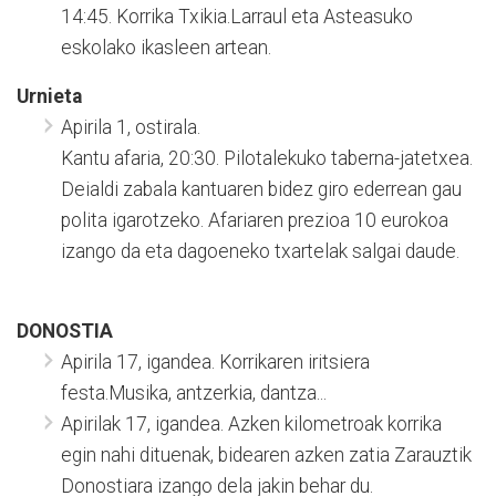
14:45. Korrika Txikia.Larraul eta Asteasuko
eskolako ikasleen artean.
Urnieta
Apirila 1, ostirala.
Kantu afaria, 20:30. Pilotalekuko taberna-jatetxea.
Deialdi zabala kantuaren bidez giro ederrean gau
polita igarotzeko. Afariaren prezioa 10 eurokoa
izango da eta dagoeneko txartelak salgai daude.
DONOSTIA
Apirila 17, igandea. Korrikaren iritsiera
festa.Musika, antzerkia, dantza...
Apirilak 17, igandea. Azken kilometroak korrika
egin nahi dituenak, bidearen azken zatia Zarauztik
Donostiara izango dela jakin behar du.