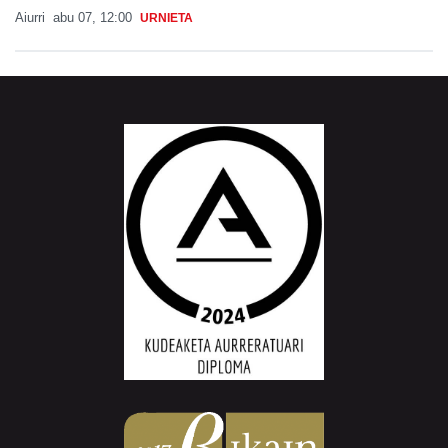
Aiurri
abu 07, 12:00
URNIETA