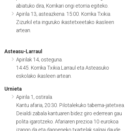
abiatuko dira, Korrikari ongi etorria egiteko.
Apirila 13, asteazkena. 15:00. Korrika Txikia.
Zizurkil eta inguruko ikastetxeetako ikasleen
artean.
Asteasu-Larraul
Apirilak 14, osteguna.
14:45. Korrika Txikia.Larraul eta Asteasuko
eskolako ikasleen artean.
Urnieta
Apirila 1, ostirala.
Kantu afaria, 20:30. Pilotalekuko taberna-jatetxea.
Deialdi zabala kantuaren bidez giro ederrean gau
polita igarotzeko. Afariaren prezioa 10 eurokoa
izango da eta dagoeneko txartelak salgai daude.