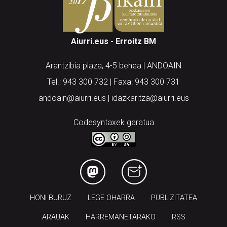
Aiurri.eus - Erroitz BM
Arantzibia plaza, 4-5 behea | ANDOAIN
Tel.: 943 300 732 | Faxa: 943 300 731
andoain@aiurri.eus | idazkaritza@aiurri.eus
Codesyntaxek garatua
HONI BURUZ
LEGE OHARRA
PUBLIZITATEA
ARAUAK
HARREMANETARAKO
RSS