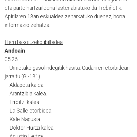
eta parte hartzaileena laster abiatuko da Trebiñotik.
Apirilaren 13an eskualdea zeharkatuko duenez, horra
informazio zehatza:
Herri bakoitzeko ibilbidea
Andoain
05:26
Urnietako gasolindegitik hasita, Gudariren etorbidean
jarraitu (GI-131).
Aldapeta kalea.
Arantzibia kalea.
Erroitz kalea.
La Salle etorbidea.
Kale Nagusia.
Doktor Huitzi kalea.
Agustin Leitza.