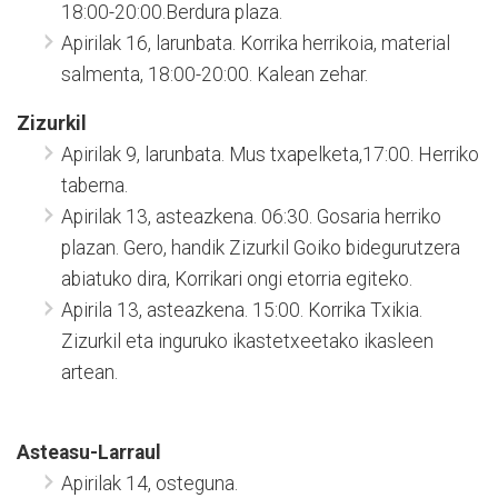
18:00-20:00.Berdura plaza.
Apirilak 16, larunbata. Korrika herrikoia, material
salmenta, 18:00-20:00. Kalean zehar.
Zizurkil
Apirilak 9, larunbata. Mus txapelketa,17:00. Herriko
taberna.
Apirilak 13, asteazkena. 06:30. Gosaria herriko
plazan. Gero, handik Zizurkil Goiko bidegurutzera
abiatuko dira, Korrikari ongi etorria egiteko.
Apirila 13, asteazkena. 15:00. Korrika Txikia.
Zizurkil eta inguruko ikastetxeetako ikasleen
artean.
Asteasu-Larraul
Apirilak 14, osteguna.