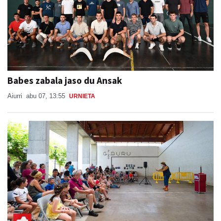
Babes zabala jaso du Ansak
Aiurri
abu 07, 13:55
URNIETA