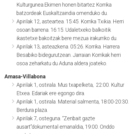
Kulturgunea.Ekimen honen bitartez Korrika
batzordeak Euskaltzaindia omenduko du.
Apirilak 12, asteartea. 15:45. Korrika Txikia. Herri
osoan barrena. 16:15. Udaletxeko balkoitik
ikastetxe bakoitzak bere mezua irakurriko du.
Apirilak 13, asteazkena. 05:26. Korrika. Harrera
Besabiko bidegurutzean. Jarraian Korrikak herri
osoa zeharkatu du Aduna aldera joateko.
Amasa-Villabona
Apirilak 1, ostirala. Mus txapelketa, 22:00. Kultur
Etxea. Edariak ere egongo dira.
Apirilak 1, ostirala. Material salmenta, 18:00-20:30.
Berdura plaza.
Apirilak 7, osteguna. “Zenbait gazte
ausart”dokumental emanaldia, 19:00. Onddo