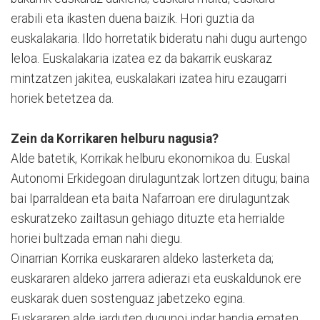
erabili eta ikasten duena baizik. Hori guztia da
euskalakaria. Ildo horretatik bideratu nahi dugu aurtengo
leloa. Euskalakaria izatea ez da bakarrik euskaraz
mintzatzen jakitea, euskalakari izatea hiru ezaugarri
horiek betetzea da.
Zein da Korrikaren helburu nagusia?
Alde batetik, Korrikak helburu ekonomikoa du. Euskal
Autonomi Erkidegoan dirulaguntzak lortzen ditugu; baina
bai Iparraldean eta baita Nafarroan ere dirulaguntzak
eskuratzeko zailtasun gehiago dituzte eta herrialde
horiei bultzada eman nahi diegu.
Oinarrian Korrika euskararen aldeko lasterketa da;
euskararen aldeko jarrera adierazi eta euskaldunok ere
euskarak duen sostenguaz jabetzeko egina.
Euskararen alde jarduten dugunoi indar handia ematen