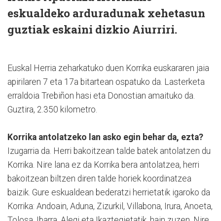
eskualdeko arduradunak xehetasun
guztiak eskaini dizkio Aiurriri.
Euskal Herria zeharkatuko duen Korrika euskararen jaia
apirilaren 7 eta 17a bitartean ospatuko da. Lasterketa
erraldoia Trebiñon hasi eta Donostian amaituko da.
Guztira, 2.350 kilometro.
Korrika antolatzeko lan asko egin behar da, ezta?
Izugarria da. Herri bakoitzean talde batek antolatzen du
Korrika. Nire lana ez da Korrika bera antolatzea, herri
bakoitzean biltzen diren talde horiek koordinatzea
baizik. Gure eskualdean bederatzi herrietatik igaroko da
Korrika: Andoain, Aduna, Zizurkil, Villabona, Irura, Anoeta,
Tolosa, Ibarra, Alegi eta Ikaztegietatik, hain zuzen. Nire