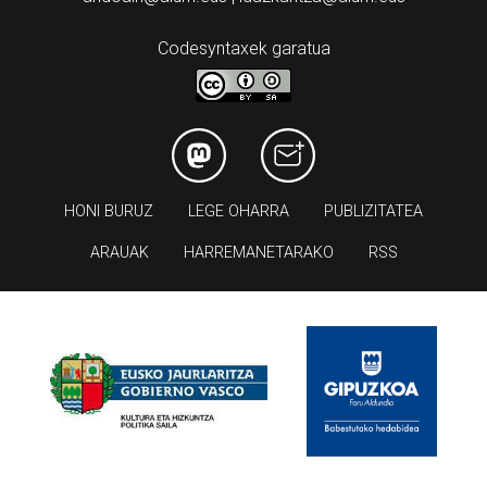
Codesyntaxek garatua
HONI BURUZ
LEGE OHARRA
PUBLIZITATEA
ARAUAK
HARREMANETARAKO
RSS