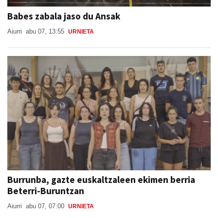
Babes zabala jaso du Ansak
Aiurri
abu 07, 13:55
URNIETA
Burrunba, gazte euskaltzaleen ekimen berria
Beterri-Buruntzan
Aiurri
abu 07, 07:00
URNIETA