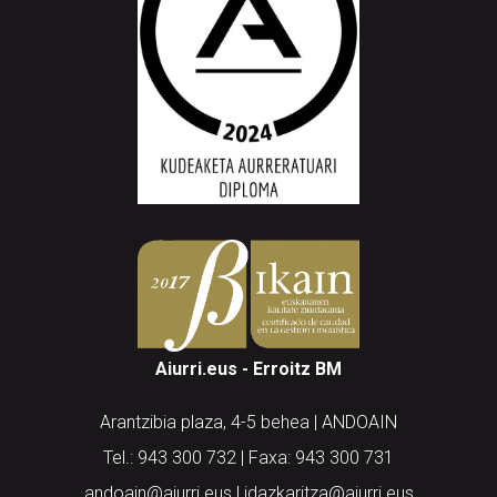
Aiurri.eus - Erroitz BM
Arantzibia plaza, 4-5 behea | ANDOAIN
Tel.: 943 300 732 | Faxa: 943 300 731
andoain@aiurri.eus | idazkaritza@aiurri.eus