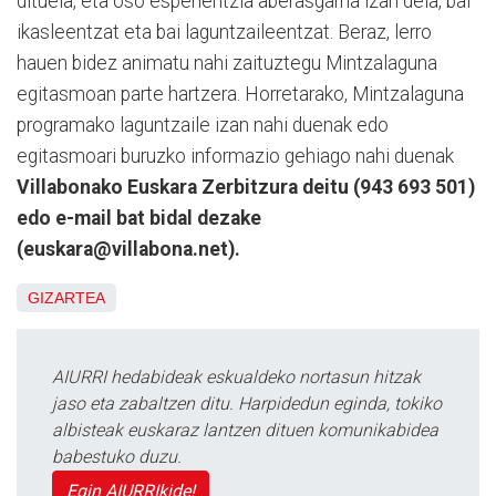
dituela, eta oso esperientzia aberasgarria izan dela, bai
ikasleentzat eta bai laguntzaileentzat. Beraz, lerro
hauen bidez animatu nahi zaituztegu Mintzalaguna
egitasmoan parte hartzera. Horretarako, Mintzalaguna
programako laguntzaile izan nahi duenak edo
egitasmoari buruzko informazio gehiago nahi duenak
Villabonako Euskara Zerbitzura deitu (943 693 501)
edo e-mail bat bidal dezake
(euskara@villabona.net).
GIZARTEA
AIURRI hedabideak eskualdeko nortasun hitzak
jaso eta zabaltzen ditu. Harpidedun eginda, tokiko
albisteak euskaraz lantzen dituen komunikabidea
babestuko duzu.
Egin AIURRIkide!