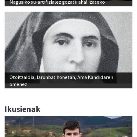
Nagusiko su-artifizialez gozatu ahal izateko
Otoitzaldia, larunbat honetan, Ama Kandidaren
omenez
Ikusienak