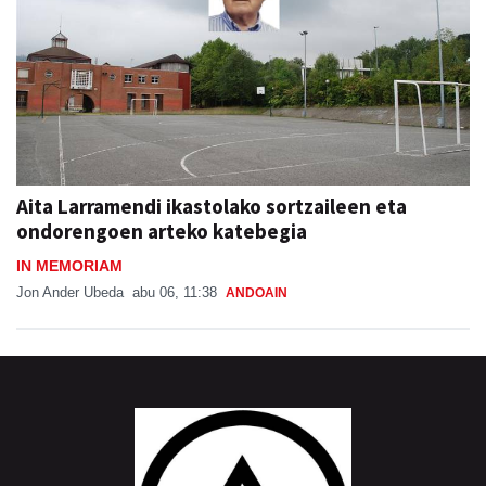
Aita Larramendi ikastolako sortzaileen eta
ondorengoen arteko katebegia
IN MEMORIAM
Jon Ander Ubeda
abu 06, 11:38
ANDOAIN