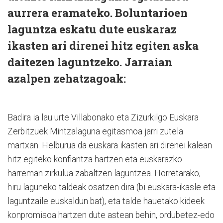
aurrera eramateko. Boluntarioen
laguntza eskatu dute euskaraz
ikasten ari direnei hitz egiten aska
daitezen laguntzeko. Jarraian
azalpen zehatzagoak:
Badira ia lau urte Villabonako eta Zizurkilgo Euskara
Zerbitzuek Mintzalaguna egitasmoa jarri zutela
martxan. Helburua da euskara ikasten ari direnei kalean
hitz egiteko konfiantza hartzen eta euskarazko
harreman zirkulua zabaltzen laguntzea. Horretarako,
hiru laguneko taldeak osatzen dira (bi euskara-ikasle eta
laguntzaile euskaldun bat), eta talde hauetako kideek
konpromisoa hartzen dute astean behin, ordubetez-edo