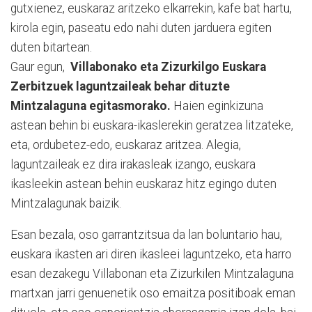
gutxienez, euskaraz aritzeko elkarrekin, kafe bat hartu,
kirola egin, paseatu edo nahi duten jarduera egiten
duten bitartean.
Gaur egun,
Villabonako eta Zizurkilgo Euskara
Zerbitzuek laguntzaileak behar dituzte
Mintzalaguna egitasmorako.
Haien eginkizuna
astean behin bi euskara-ikaslerekin geratzea litzateke,
eta, ordubetez-edo, euskaraz aritzea. Alegia,
laguntzaileak ez dira irakasleak izango, euskara
ikasleekin astean behin euskaraz hitz egingo duten
Mintzalagunak baizik.
Esan bezala, oso garrantzitsua da lan boluntario hau,
euskara ikasten ari diren ikasleei laguntzeko, eta harro
esan dezakegu Villabonan eta Zizurkilen Mintzalaguna
martxan jarri genuenetik oso emaitza positiboak eman