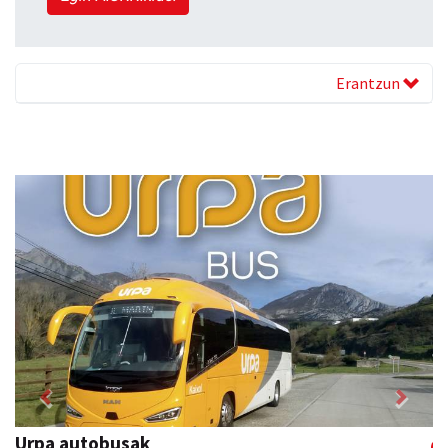
Erantzun
Previous
Next
Urpa autobusak