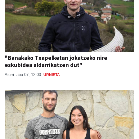
"Banakako Txapelketan jokatzeko nire
eskubidea aldarrikatzen dut"
Aiurri
abu 07, 12:00
URNIETA