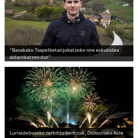
"Banakako Txapelketan jokatzeko nire eskubidea
aldarrikatzen dut"
Lurraldebuseko zerbitzu bereziak, Donostiako Aste