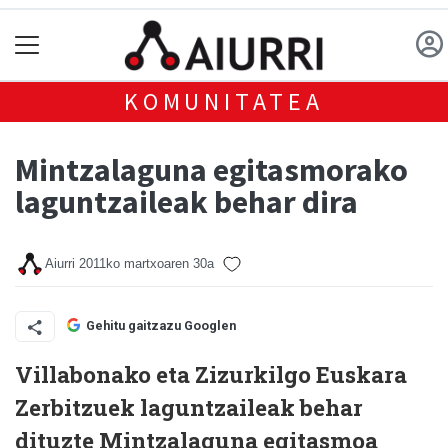
KOMUNITATEA
Mintzalaguna egitasmorako
laguntzaileak behar dira
Aiurri
2011ko martxoaren 30a
Gehitu gaitzazu Googlen
Villabonako eta Zizurkilgo Euskara
Zerbitzuek laguntzaileak behar
dituzte Mintzalaguna egitasmoa