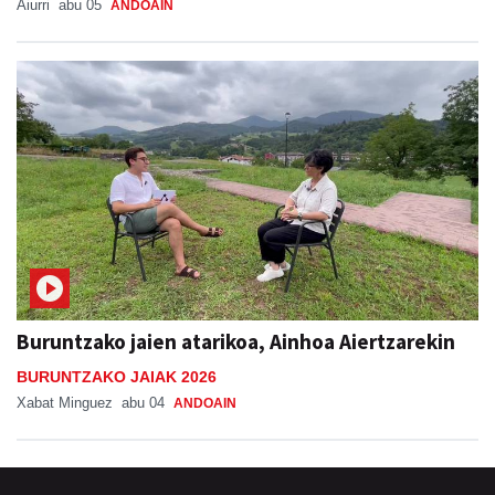
Aiurri
abu 05
ANDOAIN
Buruntzako jaien atarikoa, Ainhoa Aiertzarekin
BURUNTZAKO JAIAK 2026
Xabat Minguez
abu 04
ANDOAIN