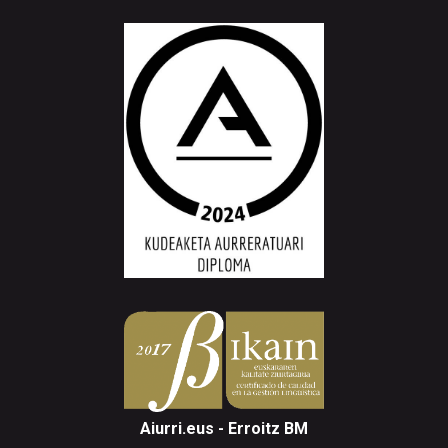
Aiurri.eus - Erroitz BM