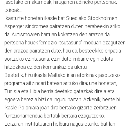
jasotako emakumeak, hirugarren adineko pertsonak,
txiroak...
Ikasturte honetan ikasle bat Suediako Stockholmen
Asperger sindromea pairatzen duten nerabeekin ariko
da. Autismoaren barruan kokatzen den arazoa da;
pertsona hauek “emozio itsutasuna” moduan ezagutzen
den arazoa pairatzen dute, hau da, besteekiko enpatia
sortzeko ezintasuna: ezin dute irribarre egin edota
hitzezkoa ez den komunikazioa ulertu.
Bestetik, hiru ikasle Maltako irlan etorkinak jasotzeko
programa aitzindari batean arituko dira; une honetan,
Tunisia eta Libia herrialdeetako gatazkak direla eta
egoera berezia bizi da inguru hartan. Azkenik, beste bi
ikasle Poloniara joan dira bertako gizarte zerbitzuen
funtzionamendua bertatik bertara ezagutzeko.
Leizaran institutuaren helburu nagusietariko bat lan-