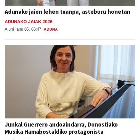
Adunako jaien lehen txanpa, asteburu honetan
ADUNAKO JAIAK 2026
Aiurri
abu 05, 08:47
ADUNA
Junkal Guerrero andoaindarra, Donostiako
Musika Hamabostaldiko protagonista