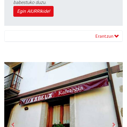
babestuko duzu.
Egin AIURRIkide!
Erantzun