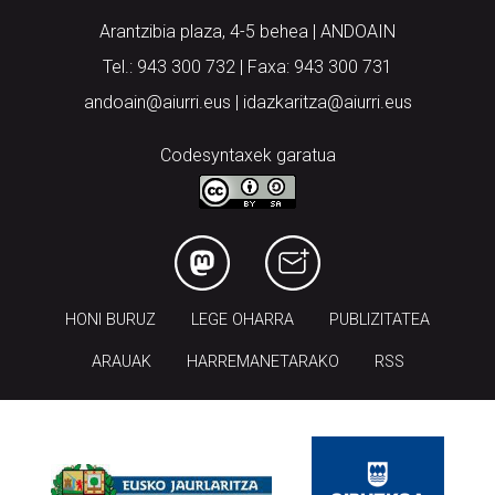
Arantzibia plaza, 4-5 behea | ANDOAIN
Tel.: 943 300 732 | Faxa: 943 300 731
andoain@aiurri.eus | idazkaritza@aiurri.eus
Codesyntaxek garatua
HONI BURUZ
LEGE OHARRA
PUBLIZITATEA
ARAUAK
HARREMANETARAKO
RSS