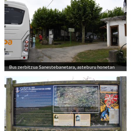
Bus zerbitzua Sanestebanetara, asteburu honetan