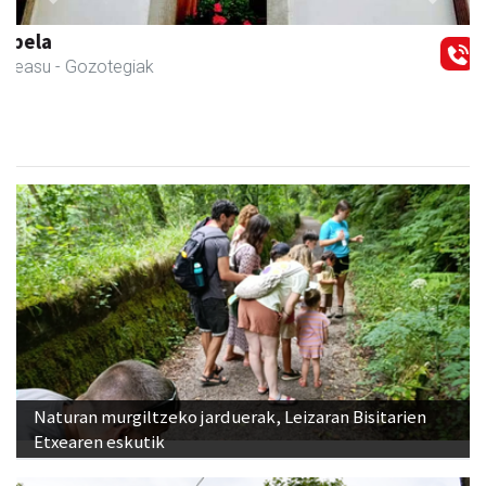
Previous
Next
Ormendi kirolak
Andoain
- Kirol dendak
Naturan murgiltzeko jarduerak, Leizaran Bisitarien
Etxearen eskutik