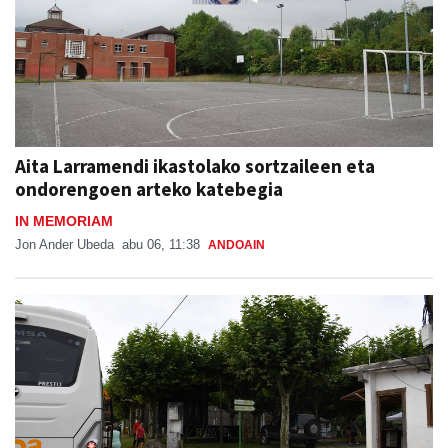
Aita Larramendi ikastolako sortzaileen eta
ondorengoen arteko katebegia
IN MEMORIAM
Jon Ander Ubeda
abu 06, 11:38
ANDOAIN