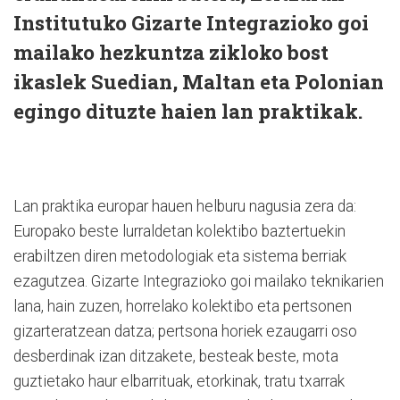
Institutuko Gizarte Integrazioko goi
mailako hezkuntza zikloko bost
ikaslek Suedian, Maltan eta Polonian
egingo dituzte haien lan praktikak.
Lan praktika europar hauen helburu nagusia zera da:
Europako beste lurraldetan kolektibo baztertuekin
erabiltzen diren metodologiak eta sistema berriak
ezagutzea. Gizarte Integrazioko goi mailako teknikarien
lana, hain zuzen, horrelako kolektibo eta pertsonen
gizarteratzean datza; pertsona horiek ezaugarri oso
desberdinak izan ditzakete, besteak beste, mota
guztietako haur elbarrituak, etorkinak, tratu txarrak