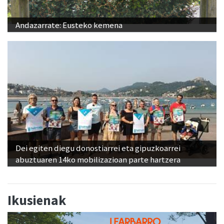
Andazarrate: Eusteko kemena
Dei egiten diegu donostiarrei eta gipuzkoarrei
abuztuaren 14ko mobilizazioan parte hartzera
Ikusienak