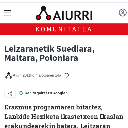
KOMUNITATEA
Leizaranetik Suediara,
Maltara, Poloniara
Aiurri
2011ko martxoaren 24a
Gehitu gaitzazu Googlen
Erasmus programaren bitartez,
Lanbide Heziketa ikastetxeen Ikaslan
erakundearekin batera, Leitzaran