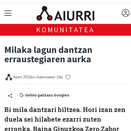
KOMUNITATEA
Milaka lagun dantzan
erraustegiaren aurka
Aiurri
2011ko martxoaren 24a
Gehitu gaitzazu Googlen
Bi mila dantzari biltzea. Hori izan zen
duela sei hilabete ezarri zuten
erronka. Baina Gipuzkoa Zero Zabor