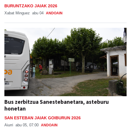
BURUNTZAKO JAIAK 2026
Xabat Minguez
abu 04
ANDOAIN
Bus zerbitzua Sanestebanetara, asteburu
honetan
SAN ESTEBAN JAIAK GOIBURUN 2026
Aiurri
abu 05, 07:00
ANDOAIN