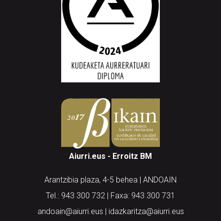
Aiurri.eus - Erroitz BM
Arantzibia plaza, 4-5 behea | ANDOAIN
Tel.: 943 300 732 | Faxa: 943 300 731
andoain@aiurri.eus | idazkaritza@aiurri.eus