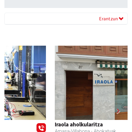
Erantzun
Previous
Next
Iraola aholkularitza
Amasa-Villabona
- Abokatuak