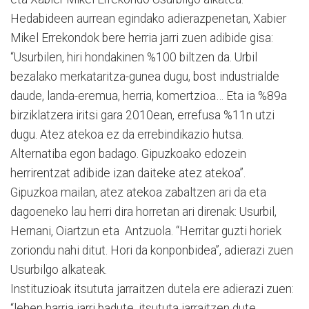
Hedabideen aurrean egindako adierazpenetan, Xabier
Mikel Errekondok bere herria jarri zuen adibide gisa:
“Usurbilen, hiri hondakinen %100 biltzen da. Urbil
bezalako merkataritza-gunea dugu, bost industrialde
daude, landa-eremua, herria, komertzioa… Eta ia %89a
birziklatzera iritsi gara 2010ean, errefusa %11n utzi
dugu. Atez atekoa ez da errebindikazio hutsa.
Alternatiba egon badago. Gipuzkoako edozein
herrirentzat adibide izan daiteke atez atekoa”.
Gipuzkoa mailan, atez atekoa zabaltzen ari da eta
dagoeneko lau herri dira horretan ari direnak: Usurbil,
Hernani, Oiartzun eta Antzuola. “Herritar guzti horiek
zoriondu nahi ditut. Hori da konponbidea”, adierazi zuen
Usurbilgo alkateak.
Instituzioak itsututa jarraitzen dutela ere adierazi zuen:
“lehen harria jarri badute, itsututa jarraitzen dute