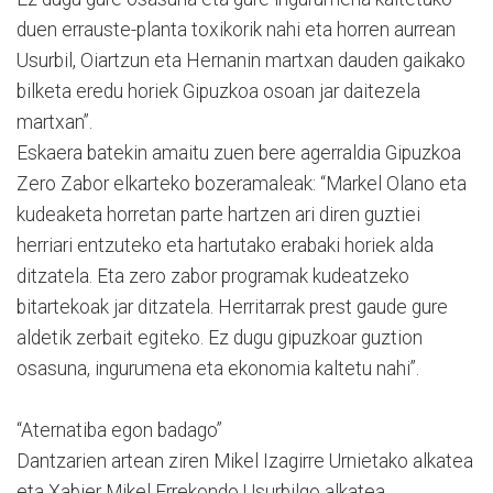
duen errauste-planta toxikorik nahi eta horren aurrean
Usurbil, Oiartzun eta Hernanin martxan dauden gaikako
bilketa eredu horiek Gipuzkoa osoan jar daitezela
martxan”.
Eskaera batekin amaitu zuen bere agerraldia Gipuzkoa
Zero Zabor elkarteko bozeramaleak: “Markel Olano eta
kudeaketa horretan parte hartzen ari diren guztiei
herriari entzuteko eta hartutako erabaki horiek alda
ditzatela. Eta zero zabor programak kudeatzeko
bitartekoak jar ditzatela. Herritarrak prest gaude gure
aldetik zerbait egiteko. Ez dugu gipuzkoar guztion
osasuna, ingurumena eta ekonomia kaltetu nahi”.
“Aternatiba egon badago”
Dantzarien artean ziren Mikel Izagirre Urnietako alkatea
eta Xabier Mikel Errekondo Usurbilgo alkatea.