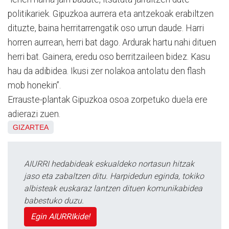
politikariek. Gipuzkoa aurrera eta antzekoak erabiltzen
dituzte, baina herritarrengatik oso urrun daude. Harri
horren aurrean, herri bat dago. Ardurak hartu nahi dituen
herri bat. Gainera, eredu oso berritzaileen bidez. Kasu
hau da adibidea. Ikusi zer nolakoa antolatu den flash
mob honekin”.
Errauste-plantak Gipuzkoa osoa zorpetuko duela ere
adierazi zuen.
GIZARTEA
AIURRI hedabideak eskualdeko nortasun hitzak
jaso eta zabaltzen ditu. Harpidedun eginda, tokiko
albisteak euskaraz lantzen dituen komunikabidea
babestuko duzu.
Egin AIURRIkide!