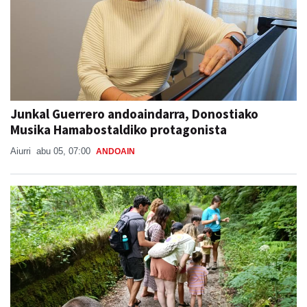
Junkal Guerrero andoaindarra, Donostiako
Musika Hamabostaldiko protagonista
Aiurri
abu 05, 07:00
ANDOAIN