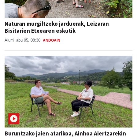
Naturan murgiltzeko jarduerak, Leizaran
Bisitarien Etxearen eskutik
Aiurri
abu 05, 08:30
ANDOAIN
Buruntzako jaien atarikoa, Ainhoa Aiertzarekin