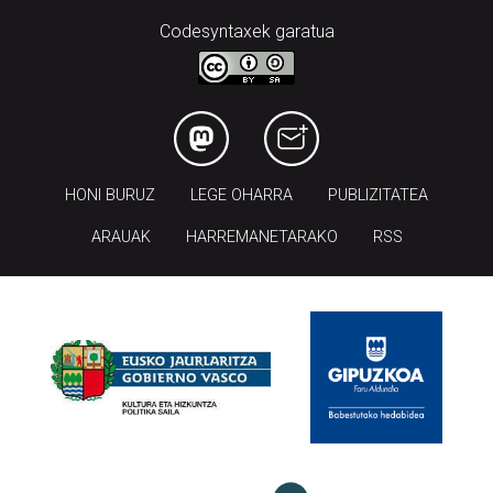
Codesyntaxek garatua
HONI BURUZ
LEGE OHARRA
PUBLIZITATEA
ARAUAK
HARREMANETARAKO
RSS