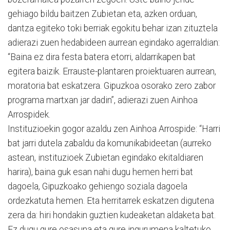
gehiago bildu baitzen Zubietan eta, azken orduan,
dantza egiteko toki berriak egokitu behar izan zituztela
adierazi zuen hedabideen aurrean egindako agerraldian:
“Baina ez dira festa batera etorri, aldarrikapen bat
egitera baizik. Errauste-plantaren proiektuaren aurrean,
moratoria bat eskatzera. Gipuzkoa osorako zero zabor
programa martxan jar dadin”, adierazi zuen Ainhoa
Arrospidek.
Instituzioekin gogor azaldu zen Ainhoa Arrospide: “Harri
bat jarri dutela zabaldu da komunikabideetan (aurreko
astean, instituzioek Zubietan egindako ekitaldiaren
harira), baina guk esan nahi dugu hemen herri bat
dagoela, Gipuzkoako gehiengo soziala dagoela
ordezkatuta hemen. Eta herritarrek eskatzen digutena
zera da: hiri hondakin guztien kudeaketan aldaketa bat.
Ez dugu gure osasuna eta gure ingurumena kaltetuko