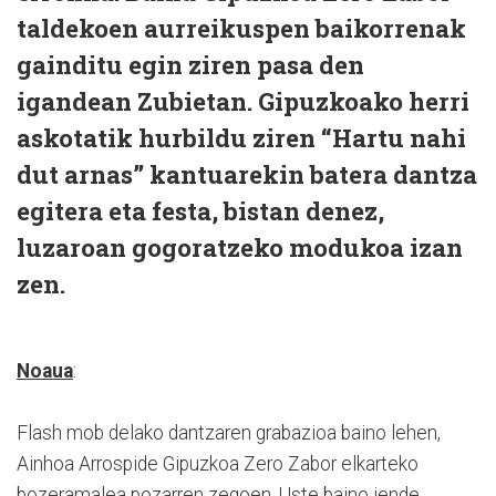
taldekoen aurreikuspen baikorrenak
gainditu egin ziren pasa den
igandean Zubietan. Gipuzkoako herri
askotatik hurbildu ziren “Hartu nahi
dut arnas” kantuarekin batera dantza
egitera eta festa, bistan denez,
luzaroan gogoratzeko modukoa izan
zen.
Noaua
:
Flash mob delako dantzaren grabazioa baino lehen,
Ainhoa Arrospide Gipuzkoa Zero Zabor elkarteko
bozeramalea pozarren zegoen. Uste baino jende