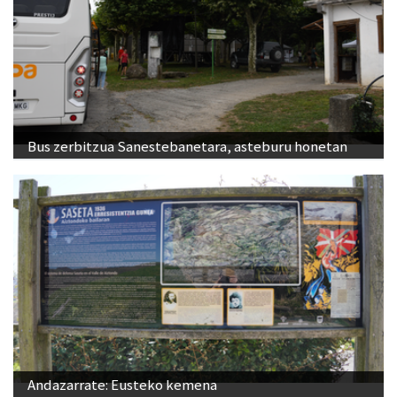
Bus zerbitzua Sanestebanetara, asteburu honetan
Andazarrate: Eusteko kemena