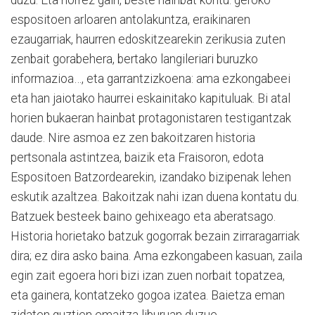
espositoen arloaren antolakuntza, eraikinaren
ezaugarriak, haurren edoskitzearekin zerikusia zuten
zenbait gorabehera, bertako langileriari buruzko
informazioa…, eta garrantzizkoena: ama ezkongabeei
eta han jaiotako haurrei eskainitako kapituluak. Bi atal
horien bukaeran hainbat protagonistaren testigantzak
daude. Nire asmoa ez zen bakoitzaren historia
pertsonala astintzea, baizik eta Fraisoron, edota
Espositoen Batzordearekin, izandako bizipenak lehen
eskutik azaltzea. Bakoitzak nahi izan duena kontatu du.
Batzuek besteek baino gehixeago eta aberatsago.
Historia horietako batzuk gogorrak bezain zirraragarriak
dira; ez dira asko baina. Ama ezkongabeen kasuan, zaila
egin zait egoera hori bizi izan zuen norbait topatzea,
eta gainera, kontatzeko gogoa izatea. Baietza eman
zidaten guztien emaitza liburuan duzue.