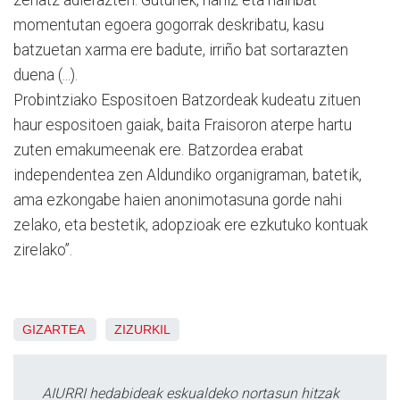
momentutan egoera gogorrak deskribatu, kasu
batzuetan xarma ere badute, irriño bat sortarazten
duena (...).
Probintziako Espositoen Batzordeak kudeatu zituen
haur espositoen gaiak, baita Fraisoron aterpe hartu
zuten emakumeenak ere. Batzordea erabat
independentea zen Aldundiko organigraman, batetik,
ama ezkongabe haien anonimotasuna gorde nahi
zelako, eta bestetik, adopzioak ere ezkutuko kontuak
zirelako”.
GIZARTEA
ZIZURKIL
AIURRI hedabideak eskualdeko nortasun hitzak