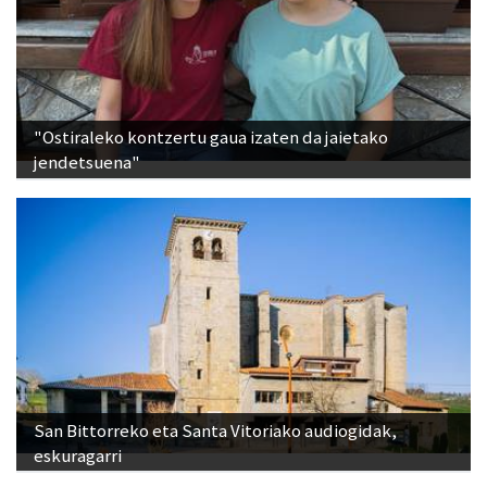
"Ostiraleko kontzertu gaua izaten da jaietako
jendetsuena"
San Bittorreko eta Santa Vitoriako audiogidak,
eskuragarri