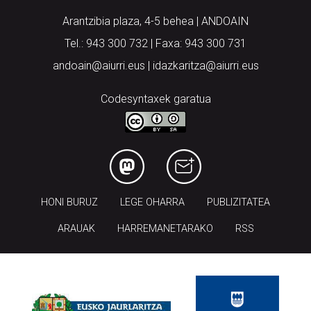
Tel.: 943 300 732 | Faxa: 943 300 731
andoain@aiurri.eus | idazkaritza@aiurri.eus
Codesyntaxek garatua
HONI BURUZ
LEGE OHARRA
PUBLIZITATEA
ARAUAK
HARREMANETARAKO
RSS