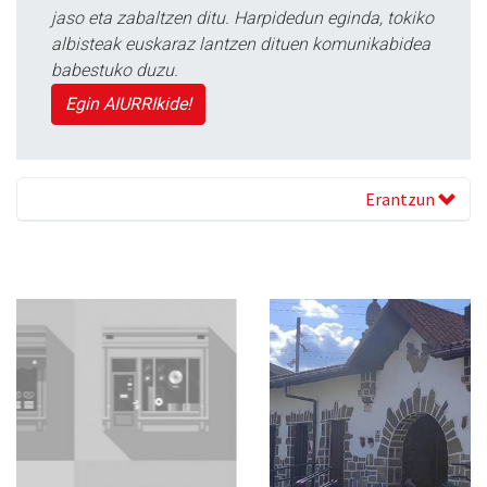
jaso eta zabaltzen ditu. Harpidedun eginda, tokiko
albisteak euskaraz lantzen dituen komunikabidea
babestuko duzu.
Egin AIURRIkide!
Erantzun