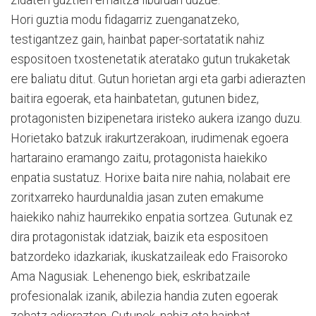
Hori guztia modu fidagarriz zuenganatzeko,
testigantzez gain, hainbat paper-sortatatik nahiz
espositoen txostenetatik ateratako gutun trukaketak
ere baliatu ditut. Gutun horietan argi eta garbi adierazten
baitira egoerak, eta hainbatetan, gutunen bidez,
protagonisten bizipenetara iristeko aukera izango duzu.
Horietako batzuk irakurtzerakoan, irudimenak egoera
hartaraino eramango zaitu, protagonista haiekiko
enpatia sustatuz. Horixe baita nire nahia, nolabait ere
zoritxarreko haurdunaldia jasan zuten emakume
haiekiko nahiz haurrekiko enpatia sortzea. Gutunak ez
dira protagonistak idatziak, baizik eta espositoen
batzordeko idazkariak, ikuskatzaileak edo Fraisoroko
Ama Nagusiak. Lehenengo biek, eskribatzaile
profesionalak izanik, abilezia handia zuten egoerak
zehatz adierazten. Gutunek, nahiz eta hainbat