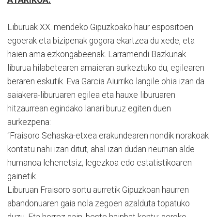
Liburuak XX. mendeko Gipuzkoako haur espositoen
egoerak eta bizipenak gogora ekartzea du xede, eta
haien ama ezkongabeenak. Larramendi Bazkunak
liburua hilabetearen amaieran aurkeztuko du, egilearen
beraren eskutik. Eva Garcia Aiurriko langile ohia izan da
saiakera-liburuaren egilea eta hauxe liburuaren
hitzaurrean egindako lanari buruz egiten duen
aurkezpena:
“Fraisoro Sehaska-etxea erakundearen nondik norakoak
kontatu nahi izan ditut, ahal izan dudan neurrian alde
humanoa lehenetsiz, legezkoa edo estatistikoaren
gainetik.
Liburuan Fraisoro sortu aurretik Gipuzkoan haurren
abandonuaren gaia nola zegoen azalduta topatuko
duzu. Eta horrez gain, beste hainbat kontu: geroko