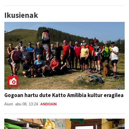
Ikusienak
Gogoan hartu dute Katto Amilibia kultur eragilea
Aiurri
abu 08, 13:24
ANDOAIN