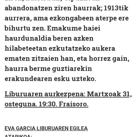
abandonatzen ziren haurrak; 1913tik
aurrera, ama ezkongabeen aterpe ere
bihurtu zen. Emakume haiei
haurdunaldia beren azken
hilabeteetan ezkutatzeko aukera
ematen zitzaien han, eta horrez gain,
haurra berme guztiarekin
erakundearen esku uzteko.
Liburuaren aurkezpena: Martxoak 31,
osteguna. 19:30. Fraisoro.
EVA GARCIA LIBURUAREN EGILEA
ATARIKOA: