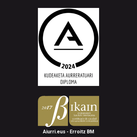
Aiurri.eus - Erroitz BM
Arantzibia plaza, 4-5 behea | ANDOAIN