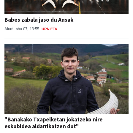
Babes zabala jaso du Ansak
Aiurri
abu 07, 13:55
URNIETA
"Banakako Txapelketan jokatzeko nire
eskubidea aldarrikatzen dut"
Aiurri
abu 07, 12:00
URNIETA