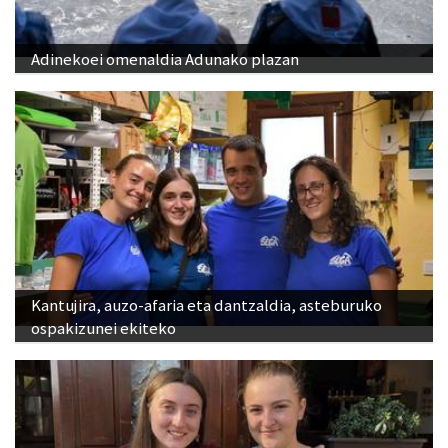
Adinekoei omenaldia Adunako plazan
Kantujira, auzo-afaria eta dantzaldia, asteburuko
ospakizunei ekiteko