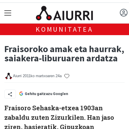
KOMUNITATEA
Fraisoroko amak eta haurrak,
saiakera-liburuaren ardatza
Aiurri
2011ko martxoaren 24a
Gehitu gaitzazu Googlen
Fraisoro Sehaska-etxea 1903an
zabaldu zuten Zizurkilen. Han jaso
ziren, hasieratik, Gipuzkoan