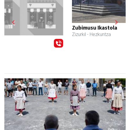
Previous
Next
Zubimusu Ikastola
Zizurkil
- Hezkuntza