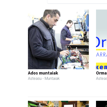
Ados muntaiak
Ormaz
Asteasu
- Muntaiak
Astea