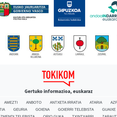
Gertuko informazioa, euskaraz
AMEZTI
ANBOTO
ANTXETA IRRATIA
ATARIA
AZP
TIA
GEURIA
GOIENA
GOIERRI TELEBISTA
GUAIXE
IZMENDI TELEBISTA
ORIO GUKA
TXINTXARRI
ZARAUT