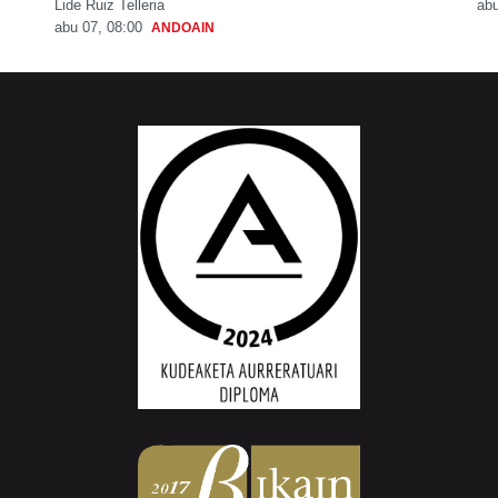
Lide Ruiz Telleria
abu
abu 07, 08:00
ANDOAIN