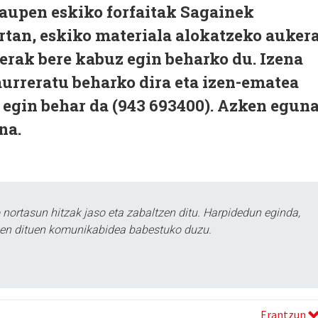
raupen eskiko forfaitak Sagainek
rtan, eskiko materiala alokatzeko auker
berak bere kabuz egin beharko du. Izena
urreratu beharko dira eta izen-ematea
egin behar da (943 693400). Azken eguna
na.
ortasun hitzak jaso eta zabaltzen ditu. Harpidedun eginda,
tzen dituen komunikabidea babestuko duzu.
Erantzun