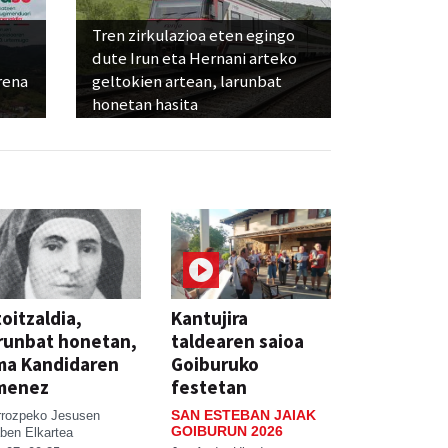
Tren zirkulazioa eten egingo
dute Irun eta Hernani arteko
rena
geltokien artean, larunbat
honetan hasita
oitzaldia,
Kantujira
runbat honetan,
taldearen saioa
ma Kandidaren
Goiburuko
menez
festetan
SAN ESTEBAN JAIAK
rrozpeko Jesusen
GOIBURUN 2026
ben Elkartea