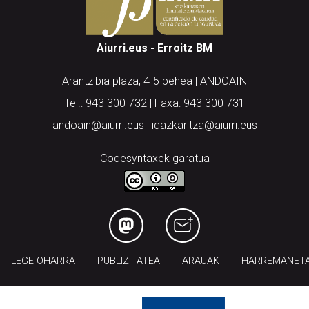
Aiurri.eus - Erroitz BM
Arantzibia plaza, 4-5 behea | ANDOAIN
Tel.: 943 300 732 | Faxa: 943 300 731
andoain@aiurri.eus | idazkaritza@aiurri.eus
Codesyntaxek garatua
LEGE OHARRA
PUBLIZITATEA
ARAUAK
HARREMANET