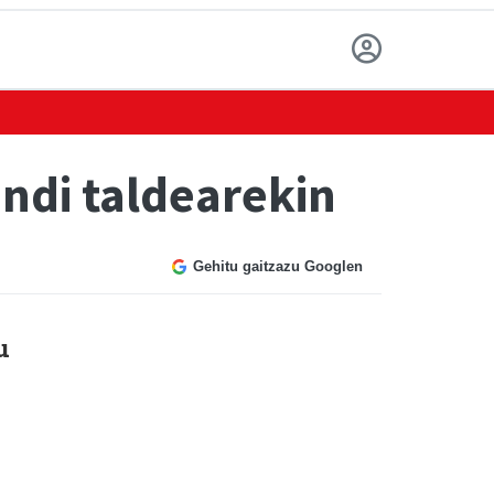
ndi taldearekin
Gehitu gaitzazu Googlen
u