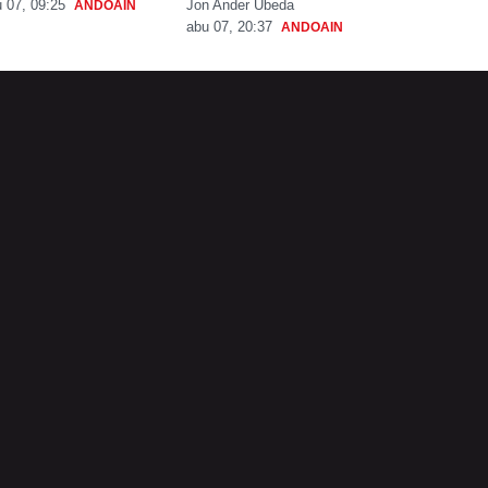
Jon Ander Ubeda
 07, 09:25
ANDOAIN
abu 07, 20:37
ANDOAIN