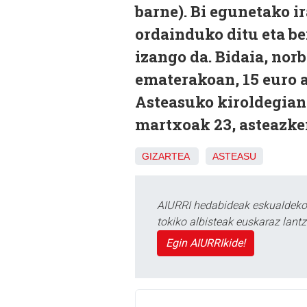
barne). Bi egunetako i
ordainduko ditu eta be
izango da. Bidaia, nor
ematerakoan, 15 euro a
Asteasuko kiroldegian 
martxoak 23, asteazke
GIZARTEA
ASTEASU
AIURRI hedabideak eskualdeko n
tokiko albisteak euskaraz lan
Egin AIURRIkide!