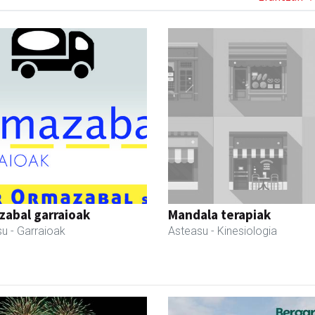
abal garraioak
Mandala terapiak
su
- Garraioak
Asteasu
- Kinesiologia