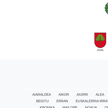
AIARALDEA
AIKOR
AIURRI
ALEA
BEGITU
ERRAN
EUSKALERRIA IRRA
KRONIKA
MAILOPE
NOAUA
O