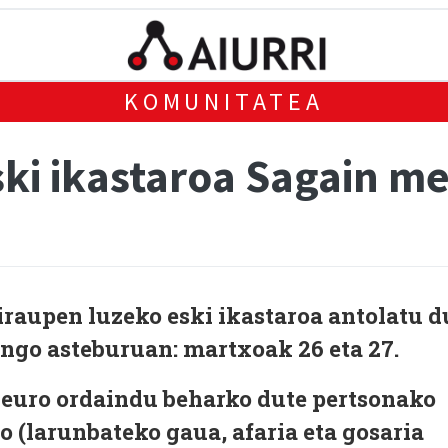
KOMUNITATEA
ki ikastaroa Sagain me
iraupen luzeko eski ikastaroa antolatu d
ngo asteburuan: martxoak 26 eta 27.
5 euro ordaindu beharko dute pertsonako
o (larunbateko gaua, afaria eta gosaria