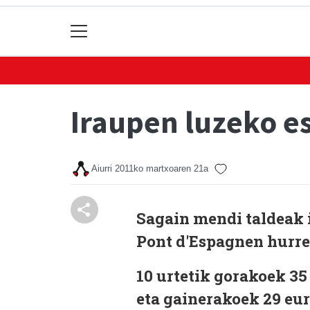
Iraupen luzeko es
Aiurri
2011ko martxoaren 21a
Sagain mendi taldeak 
Pont d'Espagnen hurre
10 urtetik gorakoek 3
eta gainerakoek 29 eur