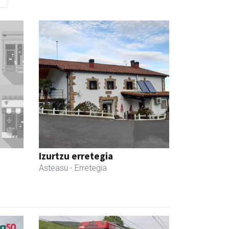
Izurtzu erretegia
Asteasu
- Erretegia