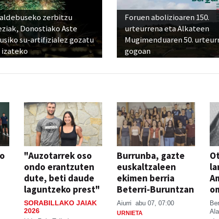
raldebuseko zerbitzu
Foruen abolizioaren 150.
eziak, Donostiako Aste
urteurrena eta Alkateen
siko su-artifizialez gozatu
Mugimenduaren 50. urteur
 izateko
gogoan
so
"Auzotarrek oso
Burrunba, gazte
Ot
ondo erantzuten
euskaltzaleen
la
dute, beti daude
ekimen berria
A
laguntzeko prest"
Beterri-Buruntzan
o
SORABILLAKO JAIAK
Aiurri
abu 07, 07:00
Be
2026
Ala
URNIETA