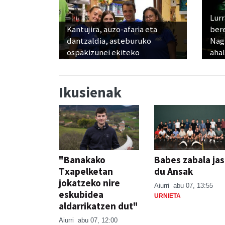
Lur
Kantujira, auzo-afaria eta
ber
dantzaldia, asteburuko
Nagu
ospakizunei ekiteko
ahal
Ikusienak
"Banakako
Babes zabala ja
Txapelketan
du Ansak
jokatzeko nire
Aiurri
abu 07, 13:55
eskubidea
URNIETA
aldarrikatzen dut"
Aiurri
abu 07, 12:00