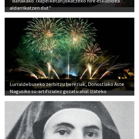
"Banakako Txapelketan jokatzeko nire eskubidea
aldarrikatzen dut"
Lurraldebuseko zerbitzu bereziak, Donostiako Aste
Nagusiko su-artifizialez gozatu ahal izateko