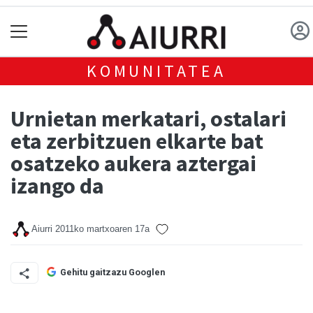
KOMUNITATEA
Urnietan merkatari, ostalari
eta zerbitzuen elkarte bat
osatzeko aukera aztergai
izango da
Aiurri
2011ko martxoaren 17a
Gehitu gaitzazu Googlen