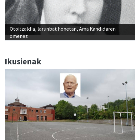
Otoitzaldia, larunbat honetan, Ama Kandidaren
omenez
Ikusienak