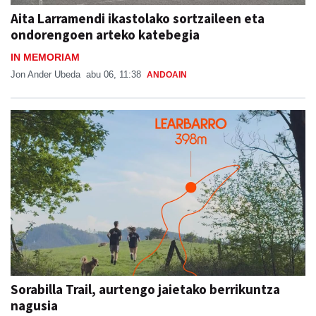
Aita Larramendi ikastolako sortzaileen eta
ondorengoen arteko katebegia
IN MEMORIAM
Jon Ander Ubeda
abu 06, 11:38
ANDOAIN
Sorabilla Trail, aurtengo jaietako berrikuntza
nagusia