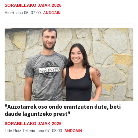
SORABILLAKO JAIAK 2026
Aiurri
abu 06, 07:00
ANDOAIN
"Auzotarrek oso ondo erantzuten dute, beti
daude laguntzeko prest"
SORABILLAKO JAIAK 2026
Lide Ruiz Telleria
abu 07, 08:00
ANDOAIN