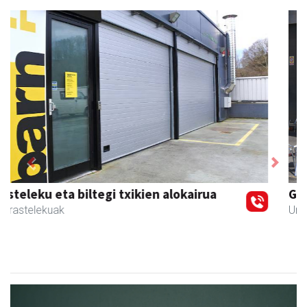
Previous
Next
Guria
Urnieta
- Jatetxeak