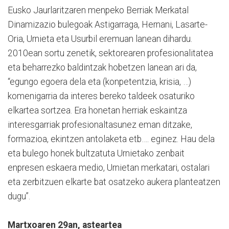
Eusko Jaurlaritzaren menpeko Berriak Merkatal
Dinamizazio bulegoak Astigarraga, Hernani, Lasarte-
Oria, Urnieta eta Usurbil eremuan lanean dihardu.
2010ean sortu zenetik, sektorearen profesionalitatea
eta beharrezko baldintzak hobetzen lanean ari da,
“egungo egoera dela eta (konpetentzia, krisia, …)
komenigarria da interes bereko taldeek osaturiko
elkartea sortzea. Era honetan herriak eskaintza
interesgarriak profesionaltasunez eman ditzake,
formazioa, ekintzen antolaketa etb…. eginez. Hau dela
eta bulego honek bultzatuta Urnietako zenbait
enpresen eskaera medio, Urnietan merkatari, ostalari
eta zerbitzuen elkarte bat osatzeko aukera planteatzen
dugu”.
Martxoaren 29an, asteartea