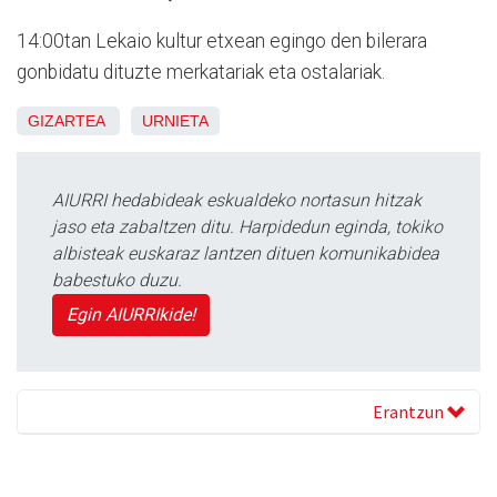
14:00tan Lekaio kultur etxean egingo den bilerara
gonbidatu dituzte merkatariak eta ostalariak.
GIZARTEA
URNIETA
AIURRI hedabideak eskualdeko nortasun hitzak
jaso eta zabaltzen ditu. Harpidedun eginda, tokiko
albisteak euskaraz lantzen dituen komunikabidea
babestuko duzu.
Egin AIURRIkide!
Erantzun