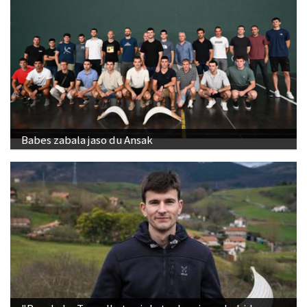
Babes zabala jaso du Ansak