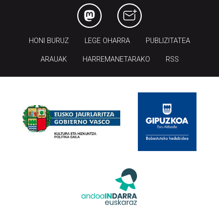
HONI BURUZ
LEGE OHARRA
PUBLIZITATEA
ARAUAK
HARREMANETARAKO
RSS