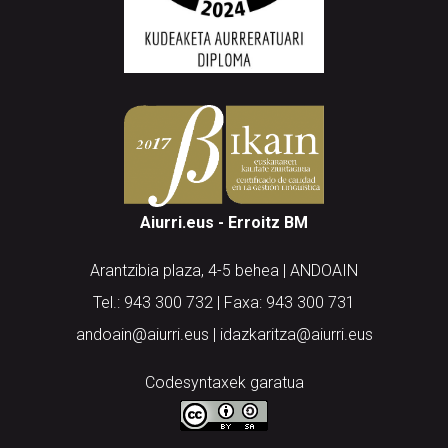
Aiurri.eus - Erroitz BM
Arantzibia plaza, 4-5 behea | ANDOAIN
Tel.: 943 300 732 | Faxa: 943 300 731
andoain@aiurri.eus | idazkaritza@aiurri.eus
Codesyntaxek garatua