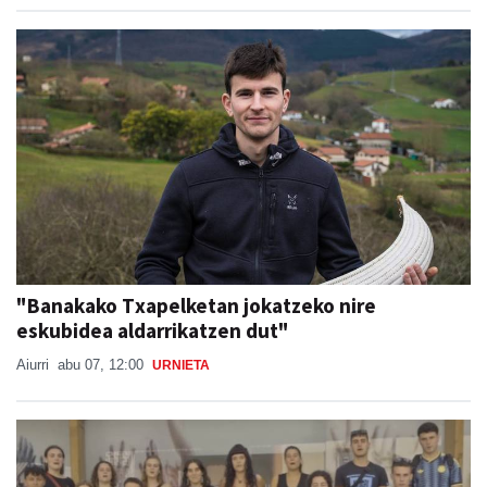
"Banakako Txapelketan jokatzeko nire
eskubidea aldarrikatzen dut"
Aiurri
abu 07, 12:00
URNIETA