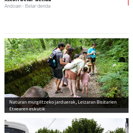
Andoain
- Belar-denda
Naturan murgiltzeko jarduerak, Leizaran Bisitarien
Etxearen eskutik