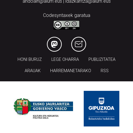
andoain@aiurri.eus | idazkaritza@aiurri.eus
Codesyntaxek garatua
HONI BURUZ
LEGE OHARRA
PUBLIZITATEA
ARAUAK
HARREMANETARAKO
RSS