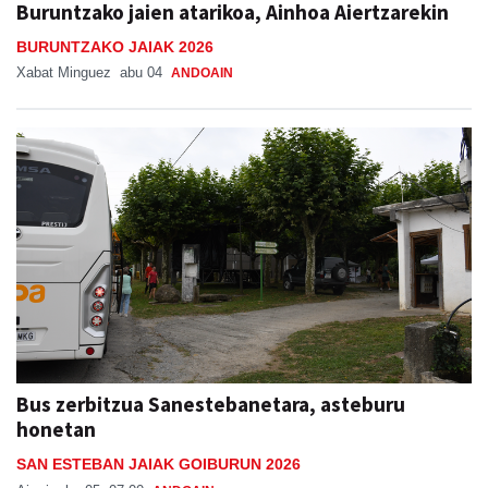
Buruntzako jaien atarikoa, Ainhoa Aiertzarekin
BURUNTZAKO JAIAK 2026
Xabat Minguez
abu 04
ANDOAIN
Bus zerbitzua Sanestebanetara, asteburu
honetan
SAN ESTEBAN JAIAK GOIBURUN 2026