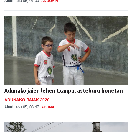
Aiurri
abu 05, 07:00
ANDOAIN
Adunako jaien lehen txanpa, asteburu honetan
ADUNAKO JAIAK 2026
Aiurri
abu 05, 08:47
ADUNA