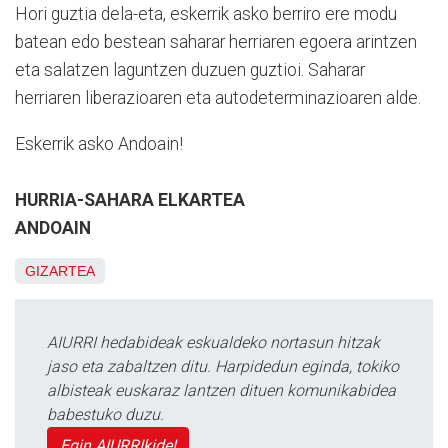
Hori guztia dela-eta, eskerrik asko berriro ere modu
batean edo bestean saharar herriaren egoera arintzen
eta salatzen laguntzen duzuen guztioi. Saharar
herriaren liberazioaren eta autodeterminazioaren alde.
Eskerrik asko Andoain!
HURRIA-SAHARA ELKARTEA
ANDOAIN
GIZARTEA
AIURRI hedabideak eskualdeko nortasun hitzak
jaso eta zabaltzen ditu. Harpidedun eginda, tokiko
albisteak euskaraz lantzen dituen komunikabidea
babestuko duzu.
Egin AIURRIkide!