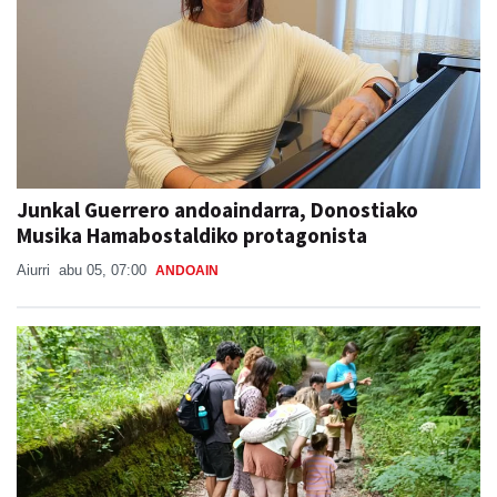
Junkal Guerrero andoaindarra, Donostiako
Musika Hamabostaldiko protagonista
Aiurri
abu 05, 07:00
ANDOAIN