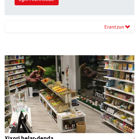
Erantzun
Previous
Next
Xixori belar-denda