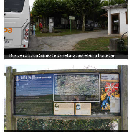
Bus zerbitzua Sanestebanetara, asteburu honetan