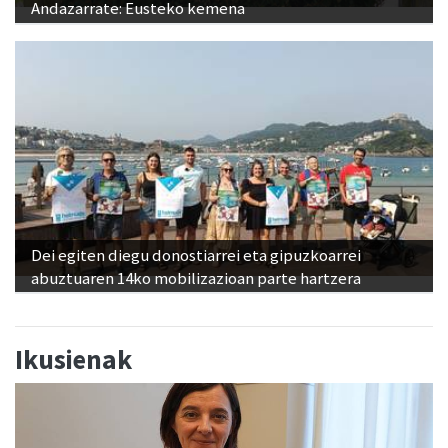
Andazarrate: Eusteko kemena
Dei egiten diegu donostiarrei eta gipuzkoarrei
abuztuaren 14ko mobilizazioan parte hartzera
Ikusienak