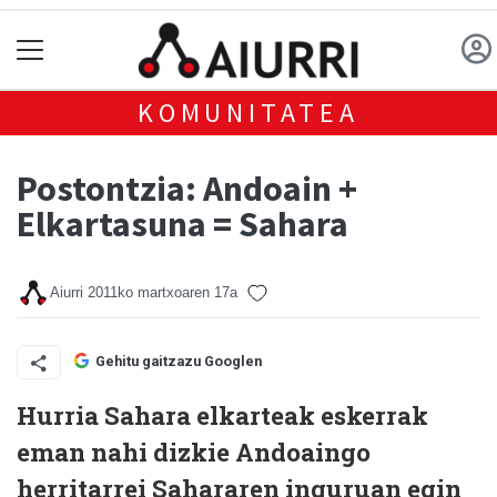
KOMUNITATEA
Postontzia: Andoain +
Elkartasuna = Sahara
Aiurri
2011ko martxoaren 17a
Gehitu gaitzazu Googlen
Hurria Sahara elkarteak eskerrak
eman nahi dizkie Andoaingo
herritarrei Sahararen inguruan egin