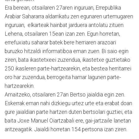
Era berean, otsailaren 27aren inguruan, Errepublika
Arabiar Sahararra aldarrikatu zen egunaren urtemugaren
inguruan, elkarteak hainbat jarduera antolatu zituen.
Lehena, otsailaren 15ean izan zen. Egun horretan,
errefuxiatu saharar batek bere herriaren arazoari
buruzko hitzaldi informatiboa eman zuen. Bi saio egin
ziren, bata ikastetxeei zuzendua, ikastetxe guztietako
250 ikasleren parte-hartzearekin, eta bestea herritarrei
oro har zuzendua, berrogeita hamar lagunen parte-
hartzearekin.
Amaitzeko, otsailaren 27an Bertso jaialdia egin zen.
Eskerrak eman nahi dizkiegu urtez urte eta erabat doan
gure jaialdian parte hartzen duten bertsolari guztiei, eta
baita Joxe Manuel Oiartzabali ere, gai-jartzaile lanetan
aritzeagatik. Jaialdi horretan 154 pertsona izan ziren.