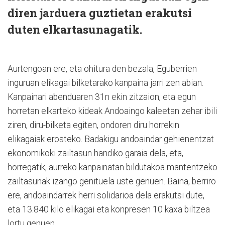
diren jarduera guztietan erakutsi
duten elkartasunagatik.
Aurtengoan ere, eta ohitura den bezala, Eguberrien
inguruan elikagai bilketarako kanpaina jarri zen abian.
Kanpainari abenduaren 31n ekin zitzaion, eta egun
horretan elkarteko kideak Andoaingo kaleetan zehar ibili
ziren, diru-bilketa egiten, ondoren diru horrekin
elikagaiak erosteko. Badakigu andoaindar gehienentzat
ekonomikoki zailtasun handiko garaia dela, eta,
horregatik, aurreko kanpainatan bildutakoa mantentzeko
zailtasunak izango genituela uste genuen. Baina, berriro
ere, andoaindarrek herri solidarioa dela erakutsi dute,
eta 13.840 kilo elikagai eta konpresen 10 kaxa biltzea
lortu genuen.