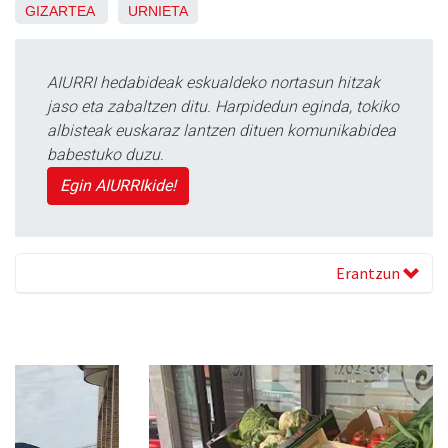
GIZARTEA
URNIETA
AIURRI hedabideak eskualdeko nortasun hitzak
jaso eta zabaltzen ditu. Harpidedun eginda, tokiko
albisteak euskaraz lantzen dituen komunikabidea
babestuko duzu.
Egin AIURRIkide!
Erantzun