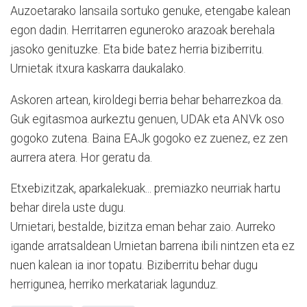
Auzoetarako lansaila sortuko genuke, etengabe kalean
egon dadin. Herritarren eguneroko arazoak berehala
jasoko genituzke. Eta bide batez herria biziberritu.
Urnietak itxura kaskarra daukalako.
Askoren artean, kiroldegi berria behar beharrezkoa da.
Guk egitasmoa aurkeztu genuen, UDAk eta ANVk oso
gogoko zutena. Baina EAJk gogoko ez zuenez, ez zen
aurrera atera. Hor geratu da.
Etxebizitzak, aparkalekuak... premiazko neurriak hartu
behar direla uste dugu.
Urnietari, bestalde, bizitza eman behar zaio. Aurreko
igande arratsaldean Urnietan barrena ibili nintzen eta ez
nuen kalean ia inor topatu. Biziberritu behar dugu
herrigunea, herriko merkatariak lagunduz.