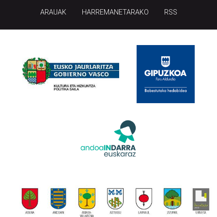
ARAUAK
HARREMANETARAKO
RSS