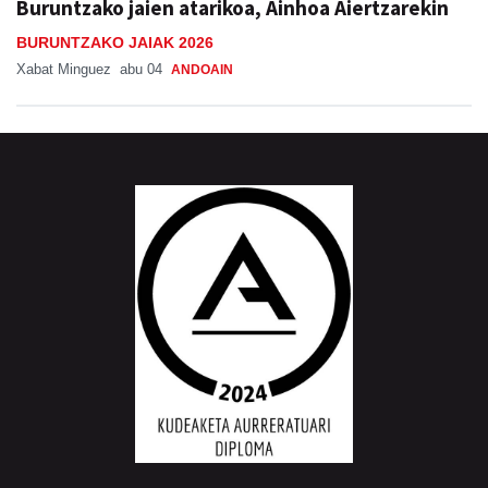
Buruntzako jaien atarikoa, Ainhoa Aiertzarekin
BURUNTZAKO JAIAK 2026
Xabat Minguez
abu 04
ANDOAIN