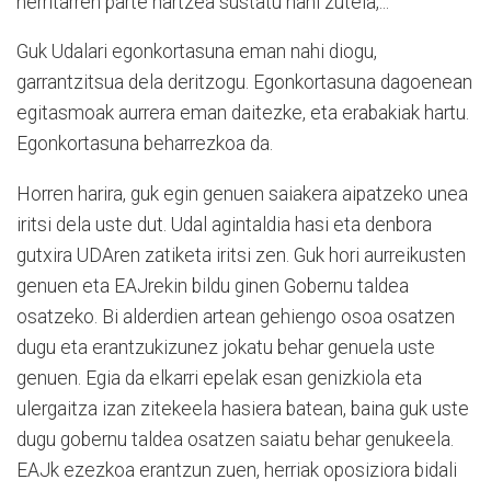
herritarren parte hartzea sustatu nahi zutela,...
Guk Udalari egonkortasuna eman nahi diogu,
garrantzitsua dela deritzogu. Egonkortasuna dagoenean
egitasmoak aurrera eman daitezke, eta erabakiak hartu.
Egonkortasuna beharrezkoa da.
Horren harira, guk egin genuen saiakera aipatzeko unea
iritsi dela uste dut. Udal agintaldia hasi eta denbora
gutxira UDAren zatiketa iritsi zen. Guk hori aurreikusten
genuen eta EAJrekin bildu ginen Gobernu taldea
osatzeko. Bi alderdien artean gehiengo osoa osatzen
dugu eta erantzukizunez jokatu behar genuela uste
genuen. Egia da elkarri epelak esan genizkiola eta
ulergaitza izan zitekeela hasiera batean, baina guk uste
dugu gobernu taldea osatzen saiatu behar genukeela.
EAJk ezezkoa erantzun zuen, herriak oposiziora bidali