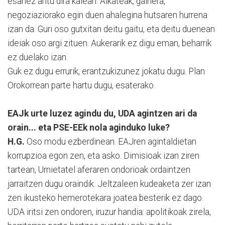
esanez aritu dira kalean. Alkateak, gainera,
negoziaziorako egin duen ahalegina hutsaren hurrena
izan da. Guri oso gutxitan deitu gaitu, eta deitu duenean
ideiak oso argi zituen. Aukerarik ez digu eman, beharrik
ez duelako izan.
Guk ez dugu errurik, erantzukizunez jokatu dugu. Plan
Orokorrean parte hartu dugu, esaterako.
EAJk urte luzez agindu du, UDA agintzen ari da
orain... eta PSE-EEk nola aginduko luke?
H.G.
Oso modu ezberdinean. EAJren agintaldietan
korrupzioa egon zen, eta asko. Dimisioak izan ziren
tartean, Urnietatel aferaren ondorioak ordaintzen
jarraitzen dugu oraindik. Jeltzaleen kudeaketa zer izan
zen ikusteko hemerotekara joatea besterik ez dago.
UDA iritsi zen ondoren, iruzur handia: apolitikoak zirela,