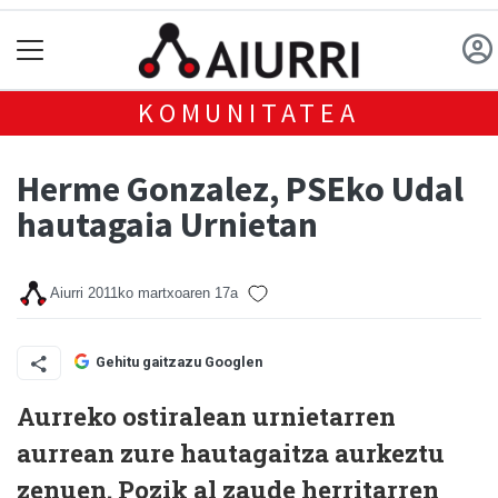
KOMUNITATEA
Herme Gonzalez, PSEko Udal
hautagaia Urnietan
Aiurri
2011ko martxoaren 17a
Gehitu gaitzazu Googlen
Aurreko ostiralean urnietarren
aurrean zure hautagaitza aurkeztu
zenuen. Pozik al zaude herritarren