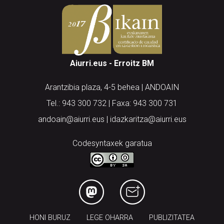
Aiurri.eus - Erroitz BM
Arantzibia plaza, 4-5 behea | ANDOAIN
Tel.: 943 300 732 | Faxa: 943 300 731
andoain@aiurri.eus | idazkaritza@aiurri.eus
Codesyntaxek garatua
HONI BURUZ
LEGE OHARRA
PUBLIZITATEA