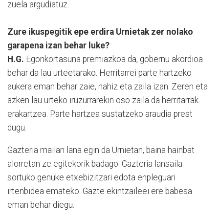
zuela argudiatuz.
Zure ikuspegitik epe erdira Urnietak zer nolako
garapena izan behar luke?
H.G.
Egonkortasuna premiazkoa da, gobernu akordioa
behar da lau urteetarako. Herritarrei parte hartzeko
aukera eman behar zaie, nahiz eta zaila izan. Zeren eta
azken lau urteko iruzurrarekin oso zaila da herritarrak
erakartzea. Parte hartzea sustatzeko araudia prest
dugu.
Gazteria mailan lana egin da Urnietan, baina hainbat
alorretan ze egitekorik badago. Gazteria lansaila
sortuko genuke etxebizitzari edota enpleguari
irtenbidea emateko. Gazte ekintzaileei ere babesa
eman behar diegu.