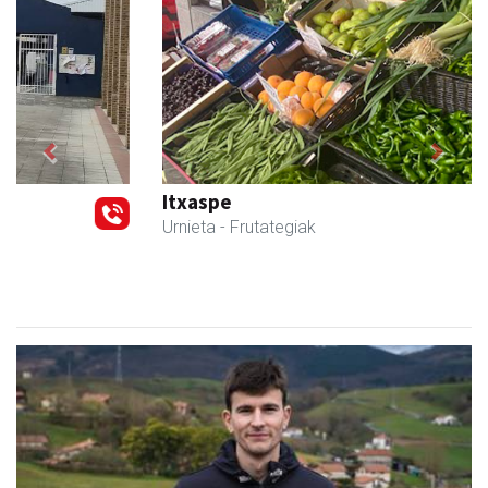
Previous
Next
Itxaspe
Urnieta
- Frutategiak