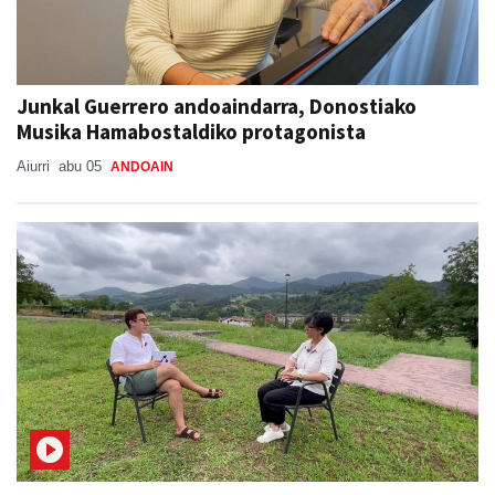
Junkal Guerrero andoaindarra, Donostiako
Musika Hamabostaldiko protagonista
Aiurri
abu 05
ANDOAIN