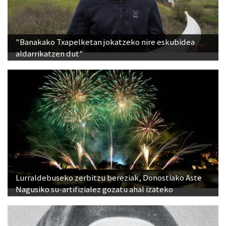
"Banakako Txapelketan jokatzeko nire eskubidea
aldarrikatzen dut"
Lurraldebuseko zerbitzu bereziak, Donostiako Aste
Nagusiko su-artifizialez gozatu ahal izateko