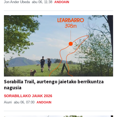
Jon Ander Ubeda
abu 06, 11:38
ANDOAIN
Sorabilla Trail, aurtengo jaietako berrikuntza
nagusia
SORABILLAKO JAIAK 2026
Aiurri
abu 06, 07:00
ANDOAIN