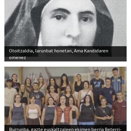
Otoitzaldia, larunbat honetan, Ama Kandidaren
omenez
Burrunba, gazte euskaltzaleen ekimen berria Beterri-