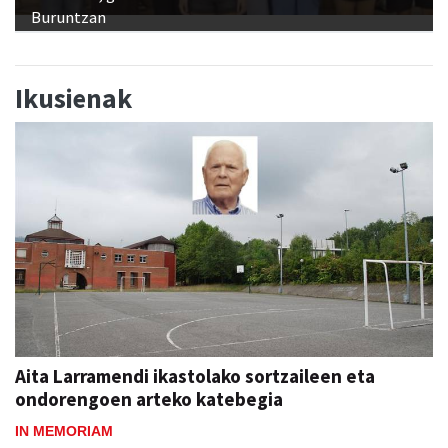
Buruntzan
Ikusienak
Aita Larramendi ikastolako sortzaileen eta
ondorengoen arteko katebegia
IN MEMORIAM