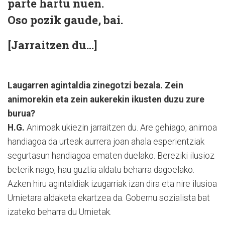
parte hartu nuen.
Oso pozik gaude, bai.
[Jarraitzen du...]
Laugarren agintaldia zinegotzi bezala. Zein
animorekin eta zein aukerekin ikusten duzu zure
burua?
H.G.
Animoak ukiezin jarraitzen du. Are gehiago, animoa
handiagoa da urteak aurrera joan ahala esperientziak
segurtasun handiagoa ematen duelako. Bereziki ilusioz
beterik nago, hau guztia aldatu beharra dagoelako.
Azken hiru agintaldiak izugarriak izan dira eta nire ilusioa
Urnietara aldaketa ekartzea da. Gobernu sozialista bat
izateko beharra du Urnietak.