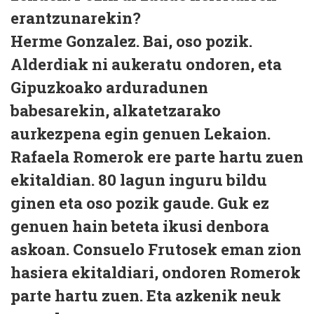
erantzunarekin?
Herme Gonzalez.
Bai, oso pozik.
Alderdiak ni aukeratu ondoren, eta
Gipuzkoako arduradunen
babesarekin, alkatetzarako
aurkezpena egin genuen Lekaion.
Rafaela Romerok ere parte hartu zuen
ekitaldian. 80 lagun inguru bildu
ginen eta oso pozik gaude. Guk ez
genuen hain beteta ikusi denbora
askoan. Consuelo Frutosek eman zion
hasiera ekitaldiari, ondoren Romerok
parte hartu zuen. Eta azkenik neuk