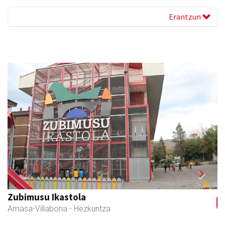
Erantzun
Previous
Next
Zubimusu Ikastola
Amasa-Villabona
- Hezkuntza