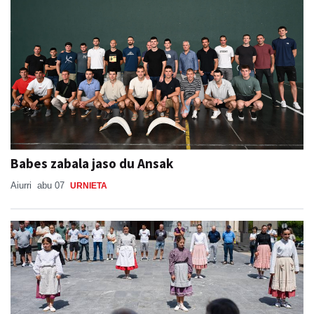
Babes zabala jaso du Ansak
Aiurri
abu 07
URNIETA