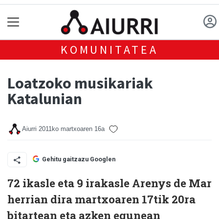
KOMUNITATEA
Loatzoko musikariak
Katalunian
Aiurri
2011ko martxoaren 16a
Gehitu gaitzazu Googlen
72 ikasle eta 9 irakasle Arenys de Mar
herrian dira martxoaren 17tik 20ra
bitartean eta azken egunean