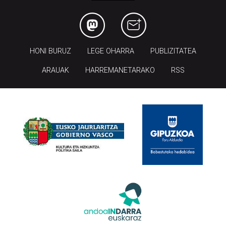
HONI BURUZ
LEGE OHARRA
PUBLIZITATEA
ARAUAK
HARREMANETARAKO
RSS