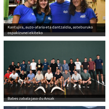
Kantujira, auzo-afaria eta dantzaldia, asteburuko
ospakizunei ekiteko
Babes zabala jaso du Ansak