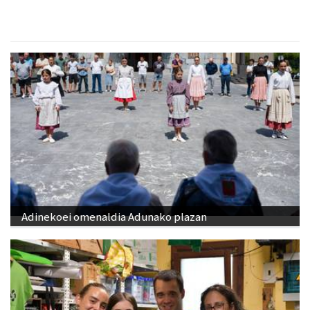
Adinekoei omenaldia Adunako plazan