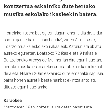
kontzertua eskainiko dute bertako
musika eskolako ikasleekin batera.
Horrelako irteera bat egiten dugun lehen aldia da. Urduri
samar gaude baina ilusio handiz”, zioen Aitor Lasak,
Loatzo musika eskolako irakasleak, Kataluniara abiatu
aurreko egunetan. Loatzoko 72 ikasle eta 9 irakasle
Bartzelonako Arenys de Mar herrian dira egun hauetan,
bertako musika eskolarekin antolatutako elkartruke bat
dela eta. Hilaren 20an eskainiko dute emanaldi nagusia,
baina horren aurretik beste hainbat ekintza antolatu
dituzte egun hauetarako.
Karaokea
Martxoaren 18an, goizez, lau taldetan banatu eta