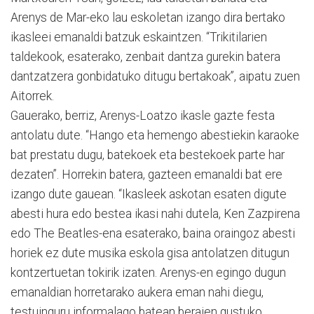
Arenys de Mar-eko lau eskoletan izango dira bertako
ikasleei emanaldi batzuk eskaintzen. “Trikitilarien
taldekook, esaterako, zenbait dantza gurekin batera
dantzatzera gonbidatuko ditugu bertakoak”, aipatu zuen
Aitorrek.
Gauerako, berriz, Arenys-Loatzo ikasle gazte festa
antolatu dute. “Hango eta hemengo abestiekin karaoke
bat prestatu dugu, batekoek eta bestekoek parte har
dezaten”. Horrekin batera, gazteen emanaldi bat ere
izango dute gauean. “Ikasleek askotan esaten digute
abesti hura edo bestea ikasi nahi dutela, Ken Zazpirena
edo The Beatles-ena esaterako, baina oraingoz abesti
horiek ez dute musika eskola gisa antolatzen ditugun
kontzertuetan tokirik izaten. Arenys-en egingo dugun
emanaldian horretarako aukera eman nahi diegu,
testuinguru informalago batean beraien gustuko