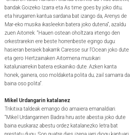
bandak Goizeko Izarra eta As time goes by joko ditu;
eta hirugarren kantua sardana bat izango da, Arenys de
Mar-eko musika ikasleekin batera joko dutena”, azaldu
zuen Aitorrek. “Hauen ostean oholtzara irtengo den
orkestrarekin ere beste horrenbeste egingo dugu:
hasieran beraiek bakarrik Caresse sur l’Ocean joko dute
eta gero Hertzainaken Aitormena musikari
kataluniarrekin batera eskainiko dute. Azken kanta
honek, gainera, oso moldaketa polita du; zail samarra da
baina oso polita”.
Mikel Urdangarin katalanez
Trikitixa taldeak emango dio amaiera emanaldiari.
“Mikel Urdangarinen Badira hiru aste abestia joko dute
baina euskaraz abestu ordez katalanezko letra bat
prestatu dugu. Son quatre dies izena jarri diogu kantuari