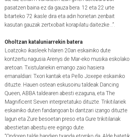
pasatzen baina ez da gauza bera. 12 eta 22 urte
bitarteko 72 ikasle dira eta adin horietan zenbait
kasutan gauzak zertxobait korapilatu daitezke…”.
Oholtzan kataluniarrekin batera
Loatzoko ikasleek hilaren 20an eskainiko dute
kontzertu nagusia Arenys de Mar-eko musika eskolako
aretoan. Txistulariekin emango zaio hasiera
emanaldiari: Txori kantak eta Pello Joxepe eskainiko
dituzte. Hauen ostean eskusoinu taldeak Dancing
Queen, ABBA taldearen abesti ezaguna, eta The
Magnificent Seven interpretatuko dituzte. Trikitilariek
eskainiko duten fandangoan bi dantzari izango dituzte
lagun eta Zure besoetan preso eta Gure trikitilariak
abestietan abestu ere egingo dute.
“Ondoren talde handien txanda etorriko da. Alde batetik,