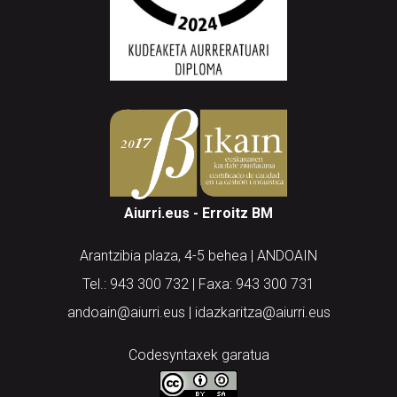
Aiurri.eus - Erroitz BM
Arantzibia plaza, 4-5 behea | ANDOAIN
Tel.: 943 300 732 | Faxa: 943 300 731
andoain@aiurri.eus | idazkaritza@aiurri.eus
Codesyntaxek garatua