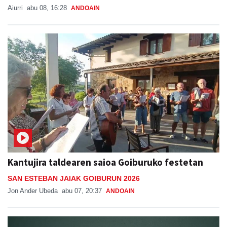
Aiurri
abu 08, 16:28
ANDOAIN
Kantujira taldearen saioa Goiburuko festetan
SAN ESTEBAN JAIAK GOIBURUN 2026
Jon Ander Ubeda
abu 07, 20:37
ANDOAIN