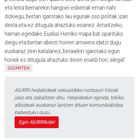
eta letra berriarekin hangoei eskerrak eman nahi
dizkiegu, bertan igarotako lau egunak oso politak izan
direla eta ez ditugula ahaztuko esanez. Amaitzeko,
harrian egindako Euskal Herriko mapa bat oparituko
diegu eta bertan abesti horren amaiera idatzi dugu
euskaraz zein katalanez, beraiekin igarotako egun
horiek ez ditugula ahaztuko dioen esaldi hori, alegia”.
GIZARTEA
AIURRI hedabideak eskualdeko nortasun hitzak
jaso eta zabaltzen ditu. Harpidedun eginda, tokiko
albisteak euskaraz lantzen dituen komunikabidea
babestuko duzu.
Egin AIURRIkide!