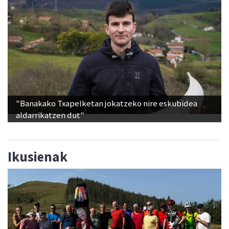
"Banakako Txapelketan jokatzeko nire eskubidea
aldarrikatzen dut"
Ikusienak