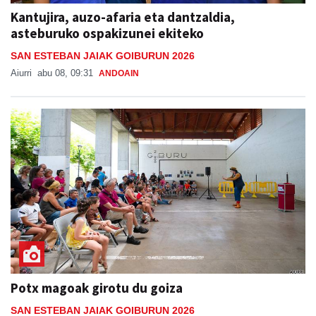
Kantujira, auzo-afaria eta dantzaldia,
asteburuko ospakizunei ekiteko
SAN ESTEBAN JAIAK GOIBURUN 2026
Aiurri
abu 08, 09:31
ANDOAIN
Potx magoak girotu du goiza
SAN ESTEBAN JAIAK GOIBURUN 2026