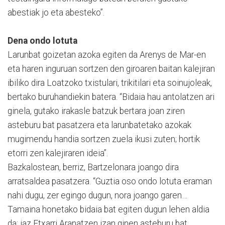
abestiak jo eta abesteko”.
Dena ondo lotuta
Larunbat goizetan azoka egiten da Arenys de Mar-en
eta haren inguruan sortzen den giroaren baitan kalejiran
ibiliko dira Loatzoko txistulari, trikitilari eta soinujoleak,
bertako buruhandiekin batera. “Bidaia hau antolatzen ari
ginela, gutako irakasle batzuk bertara joan ziren
asteburu bat pasatzera eta larunbatetako azokak
mugimendu handia sortzen zuela ikusi zuten; hortik
etorri zen kalejiraren ideia”.
Bazkalostean, berriz, Bartzelonara joango dira
arratsaldea pasatzera. “Guztia oso ondo lotuta eraman
nahi dugu, zer egingo dugun, nora joango garen…
Tamaina honetako bidaia bat egiten dugun lehen aldia
da; iaz Etxarri Aranatzen izan ginen asteburu bat