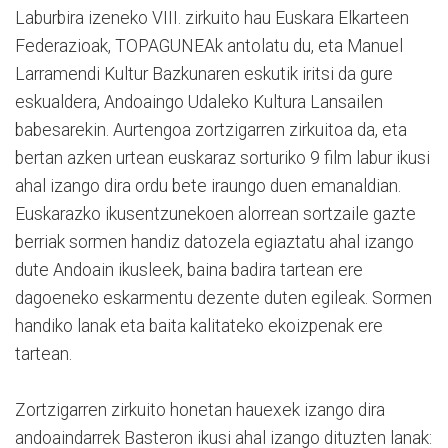
Laburbira izeneko VIII. zirkuito hau Euskara Elkarteen
Federazioak, TOPAGUNEAk antolatu du, eta Manuel
Larramendi Kultur Bazkunaren eskutik iritsi da gure
eskualdera, Andoaingo Udaleko Kultura Lansailen
babesarekin. Aurtengoa zortzigarren zirkuitoa da, eta
bertan azken urtean euskaraz sorturiko 9 film labur ikusi
ahal izango dira ordu bete iraungo duen emanaldian.
Euskarazko ikusentzunekoen alorrean sortzaile gazte
berriak sormen handiz datozela egiaztatu ahal izango
dute Andoain ikusleek, baina badira tartean ere
dagoeneko eskarmentu dezente duten egileak. Sormen
handiko lanak eta baita kalitateko ekoizpenak ere
tartean.
Zortzigarren zirkuito honetan hauexek izango dira
andoaindarrek Basteron ikusi ahal izango dituzten lanak: