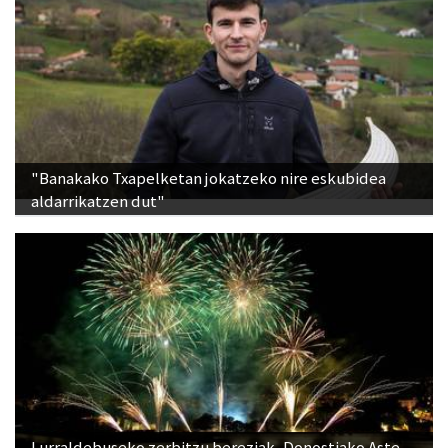
"Banakako Txapelketan jokatzeko nire eskubidea
aldarrikatzen dut"
Lurraldebuseko zerbitzu bereziak, Donostiako Aste