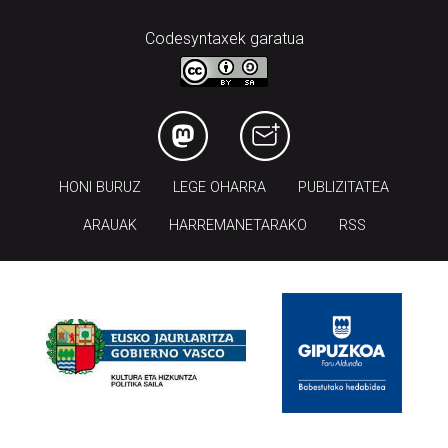
Codesyntaxek garatua
HONI BURUZ
LEGE OHARRA
PUBLIZITATEA
ARAUAK
HARREMANETARAKO
RSS