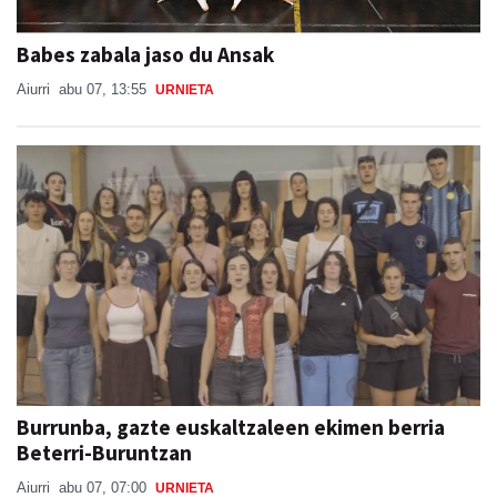
Babes zabala jaso du Ansak
Aiurri
abu 07, 13:55
URNIETA
Burrunba, gazte euskaltzaleen ekimen berria
Beterri-Buruntzan
Aiurri
abu 07, 07:00
URNIETA