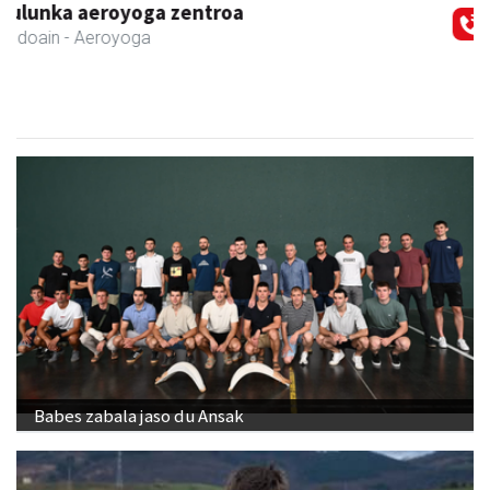
Bengoetxea autoeskola
Andoain
- Autoeskolak
Babes zabala jaso du Ansak