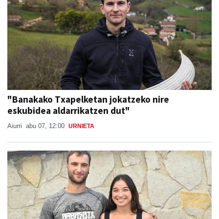
"Banakako Txapelketan jokatzeko nire
eskubidea aldarrikatzen dut"
Aiurri
abu 07, 12:00
URNIETA