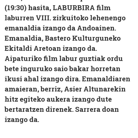
(19:30) hasita, LABURBIRA film
laburren VIII. zirkuitoko lehenengo
emanaldia izango da Andoainen.
Emanaldia, Bastero Kulturguneko
Ekitaldi Aretoan izango da.
Aipaturiko film labur guztiak ordu
bete inguruko saio bakar horretan
ikusi ahal izango dira. Emanaldiaren
amaieran, berriz,
Asier Altuna
rekin
hitz egiteko aukera izango dute
bertaratzen direnek. Sarrera doan
izango da.