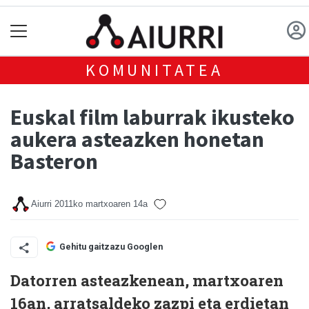
KOMUNITATEA
Euskal film laburrak ikusteko
aukera asteazken honetan
Basteron
Aiurri
2011ko martxoaren 14a
Gehitu gaitzazu Googlen
Datorren asteazkenean, martxoaren
16an, arratsaldeko zazpi eta erdietan