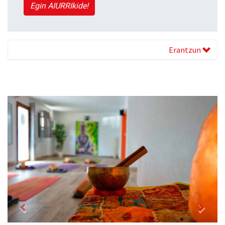
Egin AIURRIkide!
Erantzun
Previous
Next