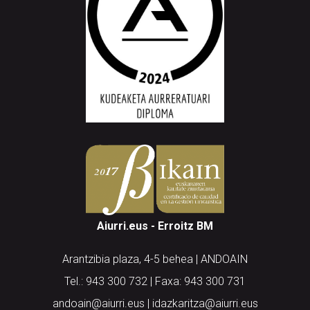
Aiurri.eus - Erroitz BM
Arantzibia plaza, 4-5 behea | ANDOAIN
Tel.: 943 300 732 | Faxa: 943 300 731
andoain@aiurri.eus | idazkaritza@aiurri.eus