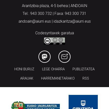
Arantzibia plaza, 4-5 behea | ANDOAIN
Tel.: 943 300 732 | Faxa: 943 300 731
andoain@aiurri.eus | idazkaritza@aiurri.eus
Codesyntaxek garatua
HONI BURUZ
LEGE OHARRA
PUBLIZITATEA
ARAUAK
HARREMANETARAKO
RSS