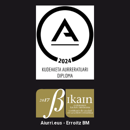
Aiurri.eus - Erroitz BM