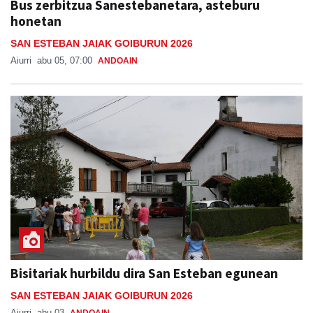
Bus zerbitzua Sanestebanetara, asteburu
honetan
SAN ESTEBAN JAIAK GOIBURUN 2026
Aiurri
abu 05, 07:00
ANDOAIN
Bisitariak hurbildu dira San Esteban egunean
SAN ESTEBAN JAIAK GOIBURUN 2026
Aiurri
abu 03
ANDOAIN