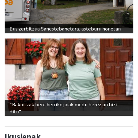
Bus zerbitzua Sanestebanetara, asteburu honetan
"Bakoitzak bere herriko jaiak modu berezian bizi
ditu"
Ikusienak