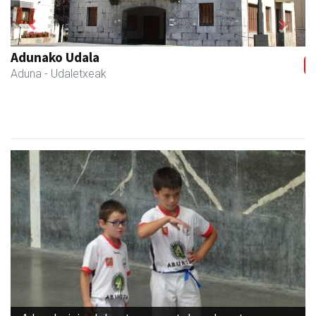
Previous
Next
Fleming Herri Eskola
Amasa-Villabona
- Hezkuntza