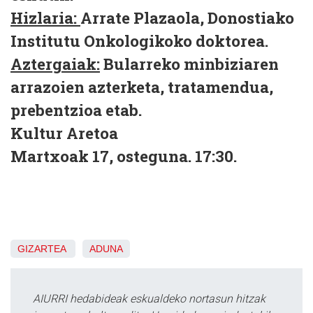
Hizlaria:
Arrate Plazaola, Donostiako
Institutu Onkologikoko doktorea.
Aztergaiak:
Bularreko minbiziaren
arrazoien azterketa, tratamendua,
prebentzioa etab.
Kultur Aretoa
Martxoak 17, osteguna. 17:30.
GIZARTEA
ADUNA
AIURRI hedabideak eskualdeko nortasun hitzak