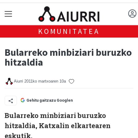
KOMUNITATEA
Bularreko minbiziari buruzko
hitzaldia
Aiurri
2011ko martxoaren 10a
Gehitu gaitzazu Googlen
Bularreko minbiziari buruzko
hitzaldia, Katxalin elkartearen
eskutik.