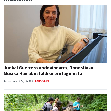
Junkal Guerrero andoaindarra, Donostiako
Musika Hamabostaldiko protagonista
Aiurri
abu 05, 07:00
ANDOAIN