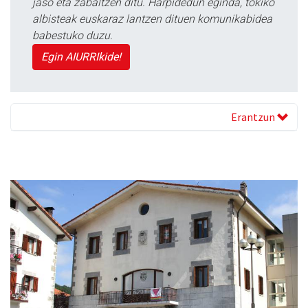
jaso eta zabaltzen ditu. Harpidedun eginda, tokiko
albisteak euskaraz lantzen dituen komunikabidea
babestuko duzu.
Egin AIURRIkide!
Erantzun