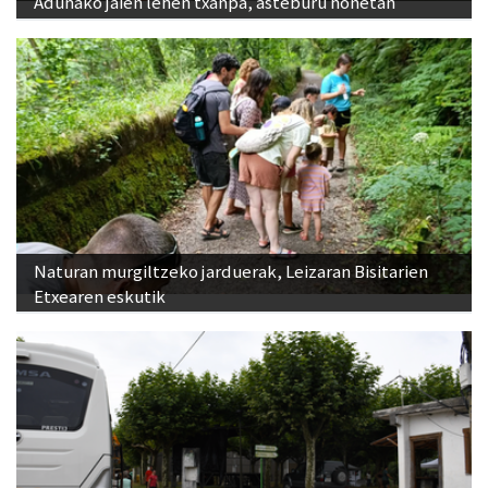
Adunako jaien lehen txanpa, asteburu honetan
Naturan murgiltzeko jarduerak, Leizaran Bisitarien
Etxearen eskutik