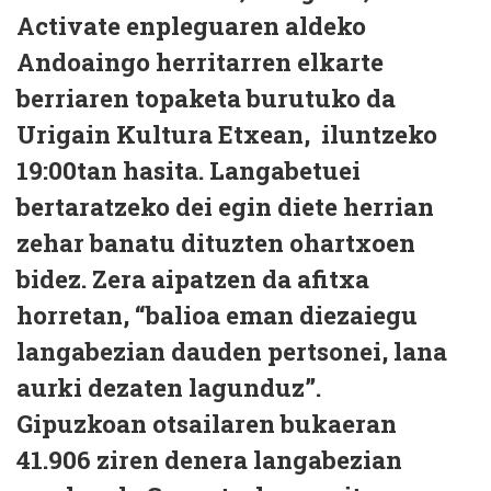
Activate enpleguaren aldeko
Andoaingo herritarren elkarte
berriaren topaketa burutuko da
Urigain Kultura Etxean, iluntzeko
19:00tan hasita. Langabetuei
bertaratzeko dei egin diete herrian
zehar banatu dituzten ohartxoen
bidez. Zera aipatzen da afitxa
horretan, “balioa eman diezaiegu
langabezian dauden pertsonei, lana
aurki dezaten lagunduz”.
Gipuzkoan otsailaren bukaeran
41.906 ziren denera langabezian