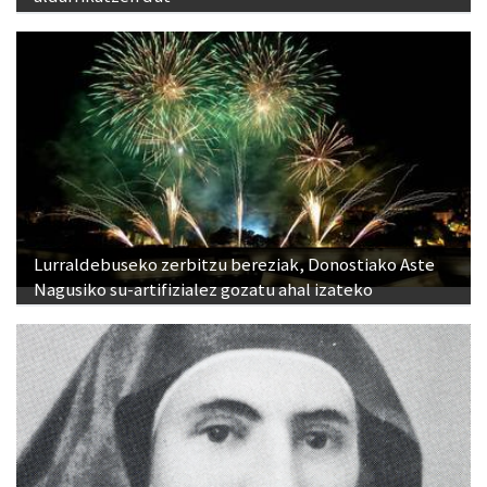
Lurraldebuseko zerbitzu bereziak, Donostiako Aste
Nagusiko su-artifizialez gozatu ahal izateko