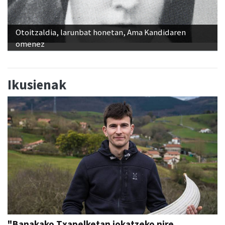
Otoitzaldia, larunbat honetan, Ama Kandidaren
omenez
Ikusienak
"Banakako Txapelketan jokatzeko nire