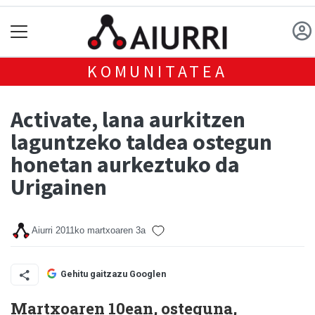
KOMUNITATEA
Activate, lana aurkitzen
laguntzeko taldea ostegun
honetan aurkeztuko da
Urigainen
Aiurri
2011ko martxoaren 3a
Gehitu gaitzazu Googlen
Martxoaren 10ean, osteguna,