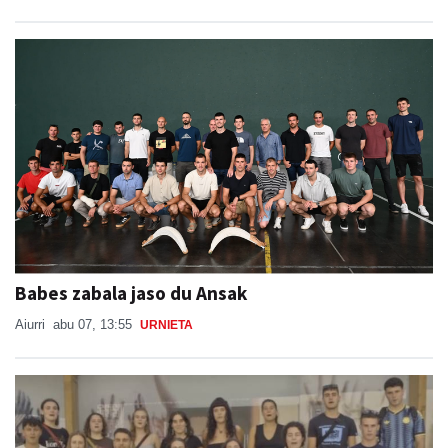
Babes zabala jaso du Ansak
Aiurri
abu 07, 13:55
URNIETA