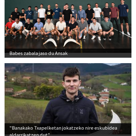
Babes zabala jaso du Ansak
"Banakako Txapelketan jokatzeko nire eskubidea
aldarrikatzen dut"