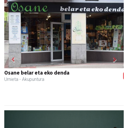
Previous
Next
Osane belar eta eko denda
Urnieta
- Akupuntura