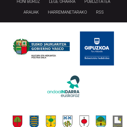
HONI BURUZ
LEGE OHARRA
PUBLIZITATEA
ARAUAK
HARREMANETARAKO
RSS