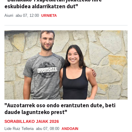
eskubidea aldarrikatzen dut"
Aiurri
abu 07, 12:00
URNIETA
"Auzotarrek oso ondo erantzuten dute, beti
daude laguntzeko prest"
SORABILLAKO JAIAK 2026
Lide Ruiz Telleria
abu 07, 08:00
ANDOAIN