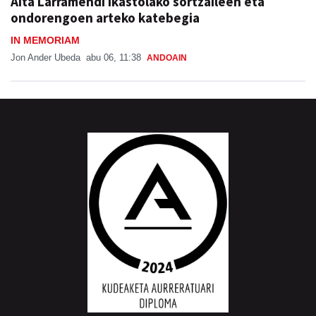
Aita Larramendi ikastolako sortzaileen eta
ondorengoen arteko katebegia
IN MEMORIAM
Jon Ander Ubeda
abu 06, 11:38
ANDOAIN