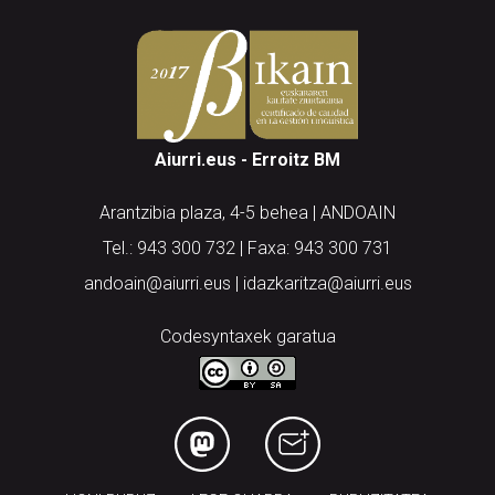
Aiurri.eus - Erroitz BM
Arantzibia plaza, 4-5 behea | ANDOAIN
Tel.: 943 300 732 | Faxa: 943 300 731
andoain@aiurri.eus | idazkaritza@aiurri.eus
Codesyntaxek garatua