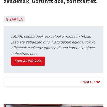
zeudenak. Goruntz doa, zoritxarrez.
GIZARTEA
AIURRI hedabideak eskualdeko nortasun hitzak
jaso eta zabaltzen ditu. Harpidedun eginda, tokiko
albisteak euskaraz lantzen dituen komunikabidea
babestuko duzu.
Egin AIURRIkide!
Erantzun