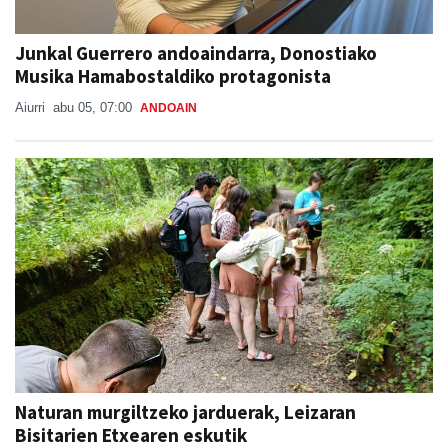
Junkal Guerrero andoaindarra, Donostiako
Musika Hamabostaldiko protagonista
Aiurri
abu 05, 07:00
ANDOAIN
Naturan murgiltzeko jarduerak, Leizaran
Bisitarien Etxearen eskutik