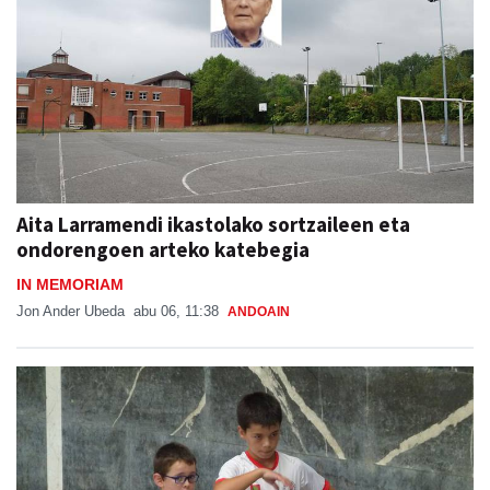
Aita Larramendi ikastolako sortzaileen eta
ondorengoen arteko katebegia
IN MEMORIAM
Jon Ander Ubeda
abu 06, 11:38
ANDOAIN