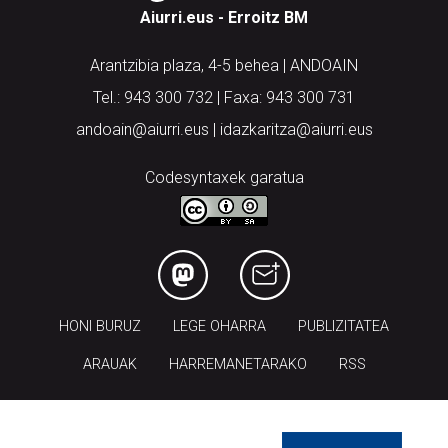
Aiurri.eus - Erroitz BM
Arantzibia plaza, 4-5 behea | ANDOAIN
Tel.: 943 300 732 | Faxa: 943 300 731
andoain@aiurri.eus | idazkaritza@aiurri.eus
Codesyntaxek garatua
HONI BURUZ
LEGE OHARRA
PUBLIZITATEA
ARAUAK
HARREMANETARAKO
RSS