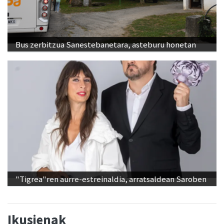
Bus zerbitzua Sanestebanetara, asteburu honetan
"Tigrea"ren aurre-estreinaldia, arratsaldean Saroben
Ikusienak