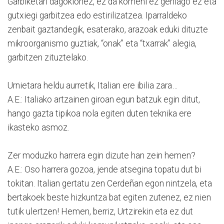
Garbiketari dagokionez, ez da komeni ez gehiago ez eta
gutxiegi garbitzea edo estirilizatzea. Iparraldeko
zenbait gaztandegik, esaterako, arazoak eduki dituzte
mikroorganismo guztiak, “onak” eta “txarrak” alegia,
garbitzen zituztelako.
Urnietara heldu aurretik, Italian ere ibilia zara…
A.E.: Italiako artzainen giroan egun batzuk egin ditut,
hango gazta tipikoa nola egiten duten teknika ere
ikasteko asmoz.
Zer moduzko harrera egin dizute han zein hemen?
A.E.: Oso harrera gozoa, jende atsegina topatu dut bi
tokitan. Italian gertatu zen Cerdeñan egon nintzela, eta
bertakoek beste hizkuntza bat egiten zutenez, ez nien
tutik ulertzen! Hemen, berriz, Urtzirekin eta ez dut