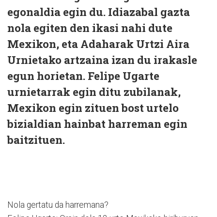
egonaldia egin du. Idiazabal gazta
nola egiten den ikasi nahi dute
Mexikon, eta Adaharak Urtzi Aira
Urnietako artzaina izan du irakasle
egun horietan. Felipe Ugarte
urnietarrak egin ditu zubilanak,
Mexikon egin zituen bost urtelo
bizialdian hainbat harreman egin
baitzituen.
Nola gertatu da harremana?