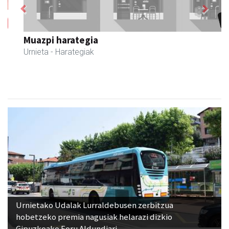
Previous
Next
Muazpi harategia
Urnieta
- Harategiak
Urnietako Udalak Lurraldebusen zerbitzua
hobetzeko premia nagusiak helarazi dizkio
Gipuzkoako Foru Aldundiari