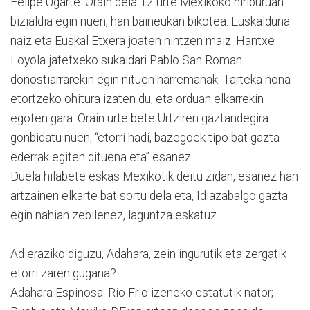
Felipe Ugarte: Orain dela 12 urte Mexikoko hiriburuan
bizialdia egin nuen, han baineukan bikotea. Euskalduna
naiz eta Euskal Etxera joaten nintzen maiz. Hantxe
Loyola jatetxeko sukaldari Pablo San Roman
donostiarrarekin egin nituen harremanak. Tarteka hona
etortzeko ohitura izaten du, eta orduan elkarrekin
egoten gara. Orain urte bete Urtziren gaztandegira
gonbidatu nuen, “etorri hadi, bazegoek tipo bat gazta
ederrak egiten dituena eta” esanez.
Duela hilabete eskas Mexikotik deitu zidan, esanez han
artzainen elkarte bat sortu dela eta, Idiazabalgo gazta
egin nahian zebilenez, laguntza eskatuz.
Adieraziko diguzu, Adahara, zein ingurutik eta zergatik
etorri zaren gugana?
Adahara Espinosa: Rio Frio izeneko estatutik nator;