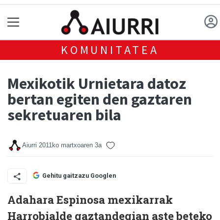
KOMUNITATEA
Mexikotik Urnietara datoz
bertan egiten den gaztaren
sekretuaren bila
Aiurri
2011ko martxoaren 3a
Gehitu gaitzazu Googlen
Adahara Espinosa mexikarrak
Harrobialde gaztandegian aste beteko