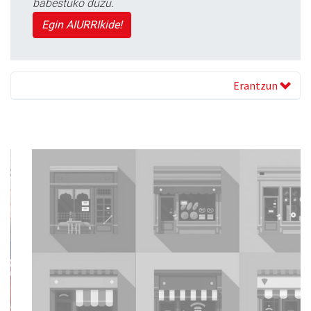
babestuko duzu.
Egin AIURRIkide!
Erantzun