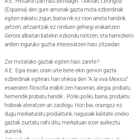
A.E.: Hiritarra izan naiz betidagin. Txikitan, Leongoa
(Espainia) den gure amonak gazta mota ezberdinak
egiten irakatsi zigun, baina nik ez nion arreta handirik
jartzen; artzaintzak ez ninduen gehiegi erakartzen.
Gerora albaitari batekin ezkondu nintzen, eta harrezkero
ardien inguruko guztia interesatzen hasi zitzaidan.
Zer motatako gaztak egiten hasi zarete?
A.E.: Egia esan, orain urte bete ekin genion gazta
ezberdinak egiteari; han ohikoa den “A la viva Mexico”
esaeraren filosofia erabili zen hasieran; alegia, probatu
hemendik probatu handik... Poliki poliki, baina, produktu
hobeak ateratzen ari zaizkigu. Hori bai, oraingoz ez
dugu merkaturatu produkturik; nagusiak kalitate oneko
gaztak ziurtatu nahi ditu, merkatuan ezer aurkeztu
aurretik.