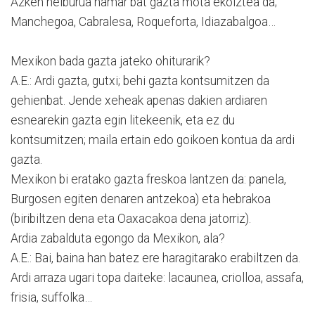
Azken helburua hamar bat gazta mota ekoiztea da;
Manchegoa, Cabralesa, Roqueforta, Idiazabalgoa…
Mexikon bada gazta jateko ohiturarik?
A.E.: Ardi gazta, gutxi; behi gazta kontsumitzen da
gehienbat. Jende xeheak apenas dakien ardiaren
esnearekin gazta egin litekeenik, eta ez du
kontsumitzen; maila ertain edo goikoen kontua da ardi
gazta.
Mexikon bi eratako gazta freskoa lantzen da: panela,
Burgosen egiten denaren antzekoa) eta hebrakoa
(biribiltzen dena eta Oaxacakoa dena jatorriz).
Ardia zabalduta egongo da Mexikon, ala?
A.E.: Bai, baina han batez ere haragitarako erabiltzen da.
Ardi arraza ugari topa daiteke: lacaunea, criolloa, assafa,
frisia, suffolka…