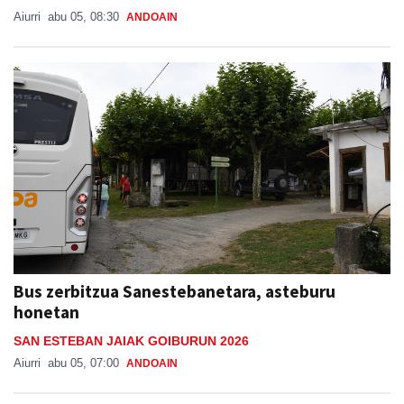
Aiurri
abu 05, 08:30
ANDOAIN
Bus zerbitzua Sanestebanetara, asteburu
honetan
SAN ESTEBAN JAIAK GOIBURUN 2026
Aiurri
abu 05, 07:00
ANDOAIN