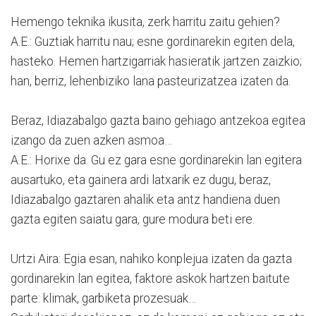
Hemengo teknika ikusita, zerk harritu zaitu gehien?
A.E.: Guztiak harritu nau; esne gordinarekin egiten dela,
hasteko. Hemen hartzigarriak hasieratik jartzen zaizkio;
han, berriz, lehenbiziko lana pasteurizatzea izaten da.
Beraz, Idiazabalgo gazta baino gehiago antzekoa egitea
izango da zuen azken asmoa…
A.E.: Horixe da. Gu ez gara esne gordinarekin lan egitera
ausartuko, eta gainera ardi latxarik ez dugu, beraz,
Idiazabalgo gaztaren ahalik eta antz handiena duen
gazta egiten saiatu gara, gure modura beti ere.
Urtzi Aira: Egia esan, nahiko konplejua izaten da gazta
gordinarekin lan egitea, faktore askok hartzen baitute
parte: klimak, garbiketa prozesuak…