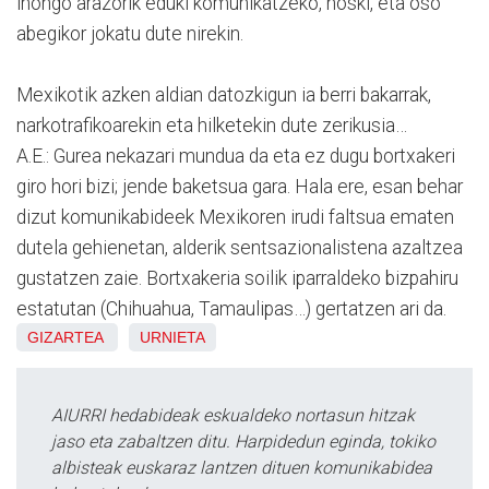
inongo arazorik eduki komunikatzeko, noski, eta oso
abegikor jokatu dute nirekin.
Mexikotik azken aldian datozkigun ia berri bakarrak,
narkotrafikoarekin eta hilketekin dute zerikusia…
A.E.: Gurea nekazari mundua da eta ez dugu bortxakeri
giro hori bizi; jende baketsua gara. Hala ere, esan behar
dizut komunikabideek Mexikoren irudi faltsua ematen
dutela gehienetan, alderik sentsazionalistena azaltzea
gustatzen zaie. Bortxakeria soilik iparraldeko bizpahiru
estatutan (Chihuahua, Tamaulipas…) gertatzen ari da.
GIZARTEA
URNIETA
AIURRI hedabideak eskualdeko nortasun hitzak
jaso eta zabaltzen ditu. Harpidedun eginda, tokiko
albisteak euskaraz lantzen dituen komunikabidea