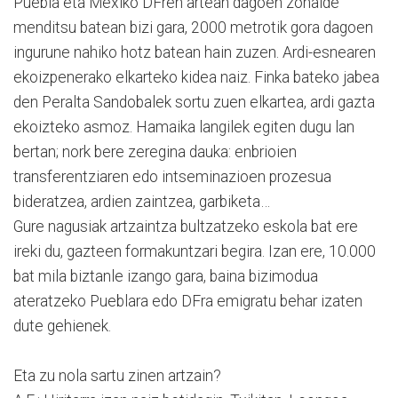
Puebla eta Mexiko DFren artean dagoen zonalde
menditsu batean bizi gara, 2000 metrotik gora dagoen
ingurune nahiko hotz batean hain zuzen. Ardi-esnearen
ekoizpenerako elkarteko kidea naiz. Finka bateko jabea
den Peralta Sandobalek sortu zuen elkartea, ardi gazta
ekoizteko asmoz. Hamaika langilek egiten dugu lan
bertan; nork bere zeregina dauka: enbrioien
transferentziaren edo intseminazioen prozesua
bideratzea, ardien zaintzea, garbiketa…
Gure nagusiak artzaintza bultzatzeko eskola bat ere
ireki du, gazteen formakuntzari begira. Izan ere, 10.000
bat mila biztanle izango gara, baina bizimodua
ateratzeko Pueblara edo DFra emigratu behar izaten
dute gehienek.
Eta zu nola sartu zinen artzain?