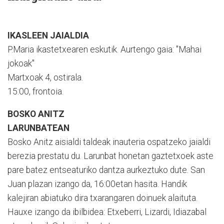
IKASLEEN JAIALDIA
P.Maria ikastetxearen eskutik. Aurtengo gaia: "Mahai
jokoak"
Martxoak 4, ostirala.
15:00, frontoia.
BOSKO ANITZ
LARUNBATEAN
Bosko Anitz aisialdi taldeak inauteria ospatzeko jaialdi
berezia prestatu du. Larunbat honetan gaztetxoek aste
pare batez entseaturiko dantza aurkeztuko dute. San
Juan plazan izango da, 16:00etan hasita. Handik
kalejiran abiatuko dira txarangaren doinuek alaituta.
Hauxe izango da ibilbidea: Etxeberri, Lizardi, Idiazabal