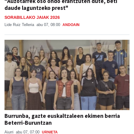
"Auzotarrek oso ondo erantzuten dute, beti
daude laguntzeko prest"
SORABILLAKO JAIAK 2026
Lide Ruiz Telleria
abu 07, 08:00
ANDOAIN
Burrunba, gazte euskaltzaleen ekimen berria
Beterri-Buruntzan
Aiurri
abu 07, 07:00
URNIETA