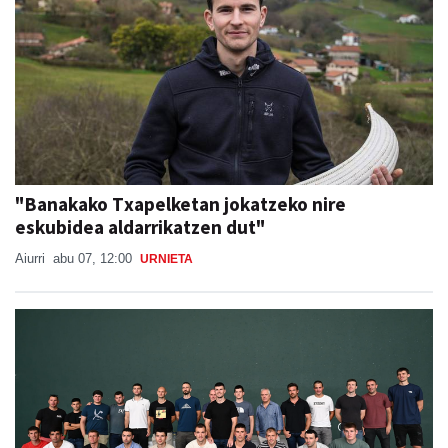
"Banakako Txapelketan jokatzeko nire
eskubidea aldarrikatzen dut"
Aiurri
abu 07, 12:00
URNIETA