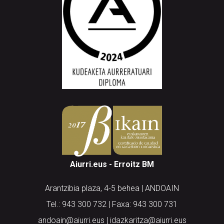
Aiurri.eus - Erroitz BM
Arantzibia plaza, 4-5 behea | ANDOAIN
Tel.: 943 300 732 | Faxa: 943 300 731
andoain@aiurri.eus | idazkaritza@aiurri.eus