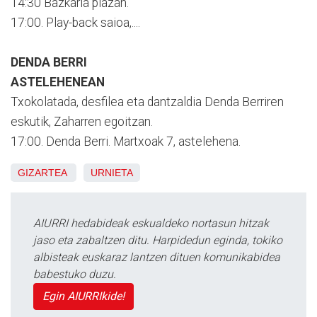
14:30 Bazkaria plazan.
17:00. Play-back saioa,....
DENDA BERRI
ASTELEHENEAN
Txokolatada, desfilea eta dantzaldia Denda Berriren
eskutik, Zaharren egoitzan.
17:00. Denda Berri. Martxoak 7, astelehena.
GIZARTEA
URNIETA
AIURRI hedabideak eskualdeko nortasun hitzak
jaso eta zabaltzen ditu. Harpidedun eginda, tokiko
albisteak euskaraz lantzen dituen komunikabidea
babestuko duzu.
Egin AIURRIkide!