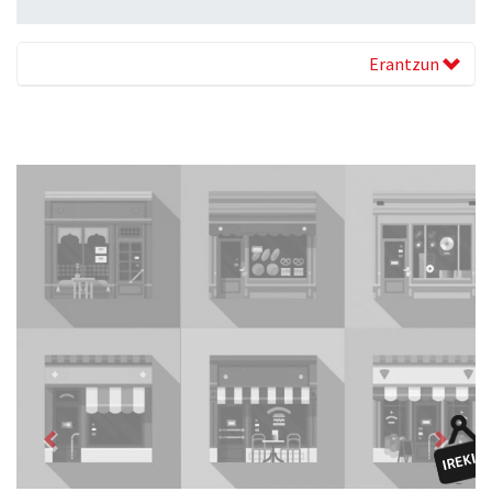
Erantzun
Previous
Next