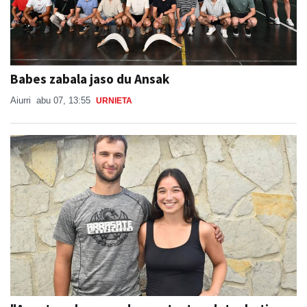
Babes zabala jaso du Ansak
Aiurri
abu 07, 13:55
URNIETA