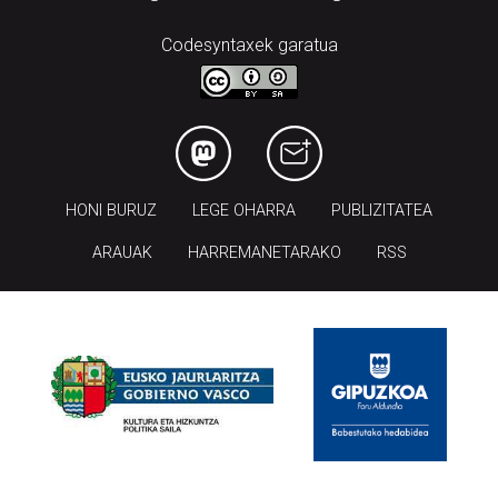
Codesyntaxek garatua
HONI BURUZ
LEGE OHARRA
PUBLIZITATEA
ARAUAK
HARREMANETARAKO
RSS