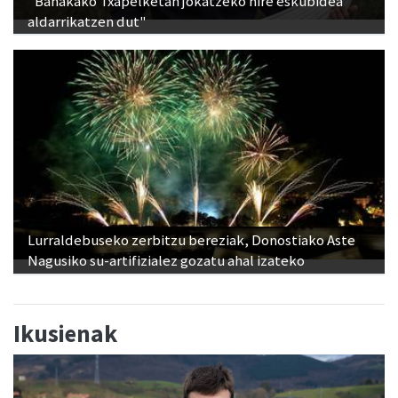
"Banakako Txapelketan jokatzeko nire eskubidea
aldarrikatzen dut"
Lurraldebuseko zerbitzu bereziak, Donostiako Aste
Nagusiko su-artifizialez gozatu ahal izateko
Ikusienak