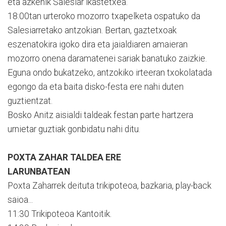
eta azkenik Salesiar ikastetxea.
18:00tan urteroko mozorro txapelketa ospatuko da
Salesiarretako antzokian. Bertan, gaztetxoak
eszenatokira igoko dira eta jaialdiaren amaieran
mozorro onena daramatenei sariak banatuko zaizkie.
Eguna ondo bukatzeko, antzokiko irteeran txokolatada
egongo da eta baita disko-festa ere nahi duten
guztientzat.
Bosko Anitz aisialdi taldeak festan parte hartzera
urnietar guztiak gonbidatu nahi ditu.
POXTA ZAHAR TALDEA ERE
LARUNBATEAN
Poxta Zaharrek deituta trikipoteoa, bazkaria, play-back
saioa...
11:30 Trikipoteoa Kantoitik.