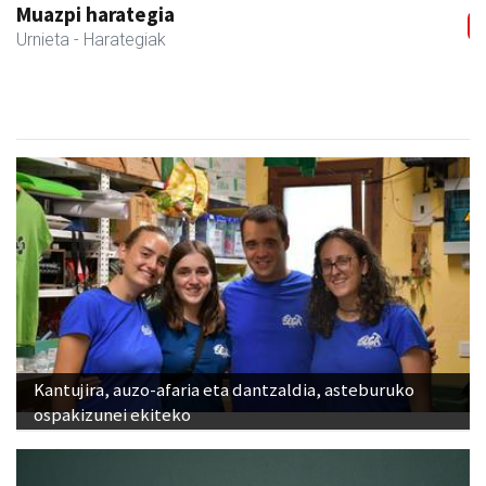
Muazpi harategia
Urnieta
- Harategiak
Kantujira, auzo-afaria eta dantzaldia, asteburuko
ospakizunei ekiteko