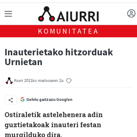
KOMUNITATEA
Inauterietako hitzorduak
Urnietan
Aiurri
2011ko martxoaren 2a
Gehitu gaitzazu Googlen
Ostiraletik astelehenera adin
guztietakoak inauteri festan
murgilduko dira.