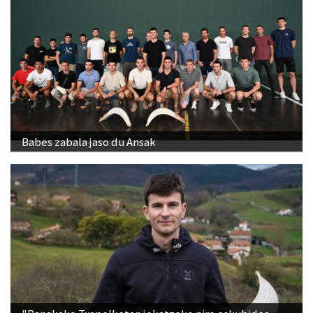
Babes zabala jaso du Ansak