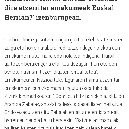
dira atzerritar emakumeak Euskal
Herrian?’ izenburupean.
Gai honi buruz jasotzen dugun guztia telebistatik iristen
zaigu eta horren arabera irudikatzen dugu nolakoa den
emakume musulmana edo nolakoa indigena. Hurbil
gaitezen beraiengana eta ikus dezagun hori ote den
benetan transmititzen diguten errealitatea”.
Emakumearen Nazioarteko Egunaren harira, atzerritar
emakumeari buruzko mahai-ingurua ospatuko da
Zizurkilen martxoaren 10ean eta hitz horiekin azaldu du
Arantxa Zabalak, antolatzaileak, solasaldiaren helburua.
Ondo ezagutzen ditu Zabalak emakume emigranteak,
harreman handia baitu beraiekin. “Batzuetan mamuak
bailiran ikusten ditugula iruditzen zait; kalean batetik