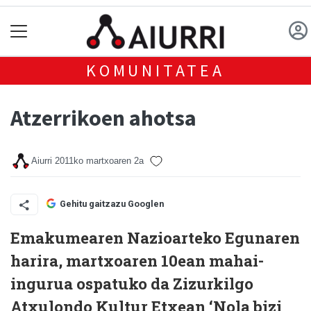
KOMUNITATEA
Atzerrikoen ahotsa
Aiurri
2011ko martxoaren 2a
Gehitu gaitzazu Googlen
Emakumearen Nazioarteko Egunaren
harira, martxoaren 10ean mahai-
ingurua ospatuko da Zizurkilgo
Atxulondo Kultur Etxean ‘Nola bizi