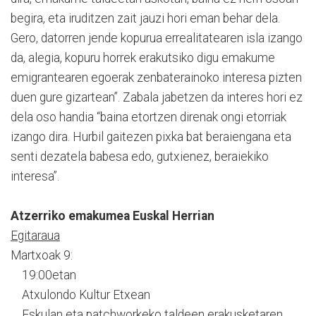
begira, eta iruditzen zait jauzi hori eman behar dela.
Gero, datorren jende kopurua errealitatearen isla izango
da, alegia, kopuru horrek erakutsiko digu emakume
emigrantearen egoerak zenbaterainoko interesa pizten
duen gure gizartean”. Zabala jabetzen da interes hori ez
dela oso handia “baina etortzen direnak ongi etorriak
izango dira. Hurbil gaitezen pixka bat beraiengana eta
senti dezatela babesa edo, gutxienez, beraiekiko
interesa”.
Atzerriko emakumea Euskal Herrian
Egitaraua
Martxoak 9:
19:00etan
Atxulondo Kultur Etxean
Eskulan eta patchworkeko taldeen erakusketaren