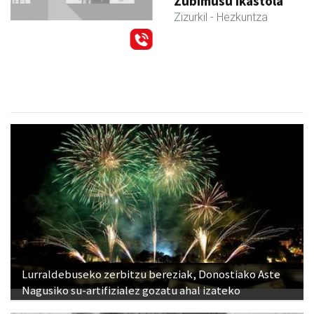
Zubimusu Ikastola
Zizurkil
- Hezkuntza
Lurraldebuseko zerbitzu bereziak, Donostiako Aste
Nagusiko su-artifizialez gozatu ahal izateko