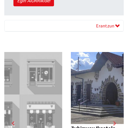
Egin AIURRIkide!
Erantzun
Previous
Next