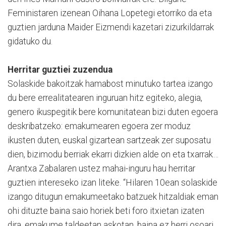
Feministaren izenean Oihana Lopetegi etorriko da eta
guztien jarduna Maider Eizmendi kazetari zizurkildarrak
gidatuko du.
Herritar guztiei zuzendua
Solaskide bakoitzak hamabost minutuko tartea izango
du bere errealitatearen inguruan hitz egiteko, alegia,
genero ikuspegitik bere komunitatean bizi duten egoera
deskribatzeko: emakumearen egoera zer moduz
ikusten duten, euskal gizartean sartzeak zer suposatu
dien, bizimodu berriak ekarri dizkien alde on eta txarrak…
Arantxa Zabalaren ustez mahai-inguru hau herritar
guztien intereseko izan liteke. “Hilaren 10ean solaskide
izango ditugun emakumeetako batzuek hitzaldiak eman
ohi dituzte baina saio horiek beti foro itxietan izaten
dira, emakume taldeetan askotan, baina ez herri osoari