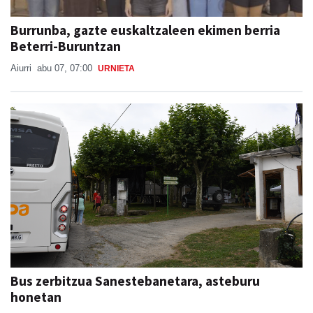
Burrunba, gazte euskaltzaleen ekimen berria
Beterri-Buruntzan
Aiurri
abu 07, 07:00
URNIETA
Bus zerbitzua Sanestebanetara, asteburu
honetan
SAN ESTEBAN JAIAK GOIBURUN 2026
Aiurri
abu 05
ANDOAIN