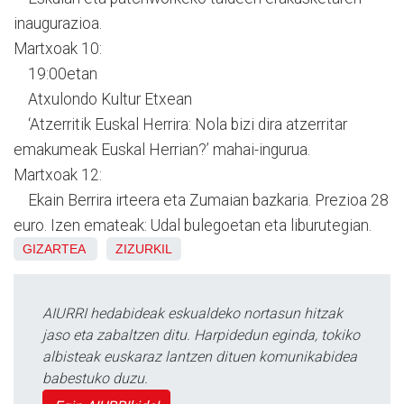
inaugurazioa.
Martxoak 10:
19:00etan
Atxulondo Kultur Etxean
‘Atzerritik Euskal Herrira: Nola bizi dira atzerritar
emakumeak Euskal Herrian?’ mahai-ingurua.
Martxoak 12:
Ekain Berrira irteera eta Zumaian bazkaria. Prezioa 28
euro. Izen emateak: Udal bulegoetan eta liburutegian.
GIZARTEA
ZIZURKIL
AIURRI hedabideak eskualdeko nortasun hitzak
jaso eta zabaltzen ditu. Harpidedun eginda, tokiko
albisteak euskaraz lantzen dituen komunikabidea
babestuko duzu.