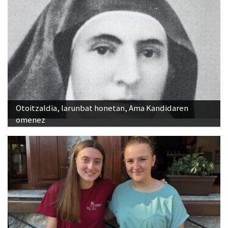
Otoitzaldia, larunbat honetan, Ama Kandidaren
omenez
"Ostiraleko kontzertu gaua izaten da jaietako