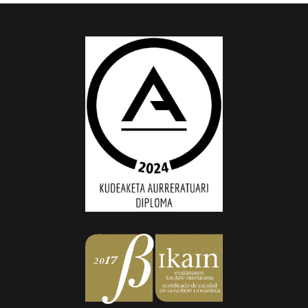
Aiurri.eus - Erroitz BM