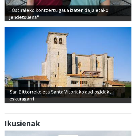
jendetsuena"
San Bittorreko eta Santa Vitoriako audiogidak,
eskuragarri
Ikusienak