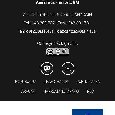
Arantzibia plaza, 4-5 behea | ANDOAIN
Tel.: 943 300 732 | Faxa: 943 300 731
andoain@aiurri.eus | idazkaritza@aiurri.eus
Codesyntaxek garatua
HONI BURUZ
LEGE OHARRA
PUBLIZITATEA
ARAUAK
HARREMANETARAKO
RSS