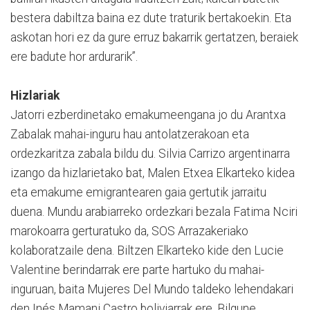
bestera dabiltza baina ez dute traturik bertakoekin. Eta
askotan hori ez da gure erruz bakarrik gertatzen, beraiek
ere badute hor ardurarik”.
Hizlariak
Jatorri ezberdinetako emakumeengana jo du Arantxa
Zabalak mahai-inguru hau antolatzerakoan eta
ordezkaritza zabala bildu du. Silvia Carrizo argentinarra
izango da hizlarietako bat, Malen Etxea Elkarteko kidea
eta emakume emigrantearen gaia gertutik jarraitu
duena. Mundu arabiarreko ordezkari bezala Fatima Nciri
marokoarra gerturatuko da, SOS Arrazakeriako
kolaboratzaile dena. Biltzen Elkarteko kide den Lucie
Valentine berindarrak ere parte hartuko du mahai-
inguruan, baita Mujeres Del Mundo taldeko lehendakari
den Inés Mamani Castro boliviarrak ere. Bilgune