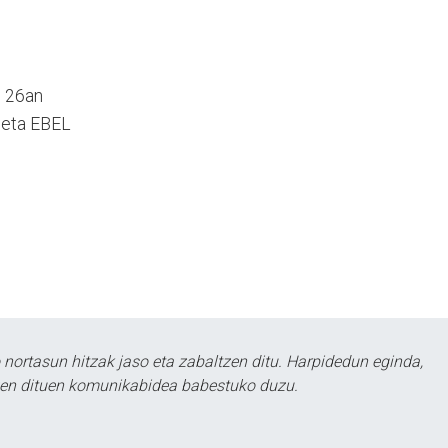
n 26an
a eta EBEL
ortasun hitzak jaso eta zabaltzen ditu. Harpidedun eginda,
tzen dituen komunikabidea babestuko duzu.