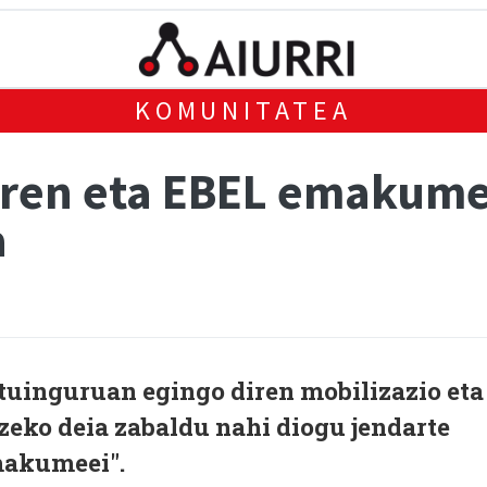
KOMUNITATEA
aren eta EBEL emakume
a
tuinguruan egingo diren mobilizazio eta
zeko deia zabaldu nahi diogu jendarte
emakumeei".