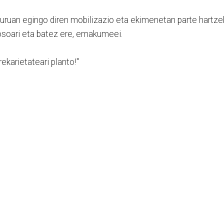
uruan egingo diren mobilizazio eta ekimenetan parte hartz
 osoari eta batez ere, emakumeei.
rekarietateari planto!"