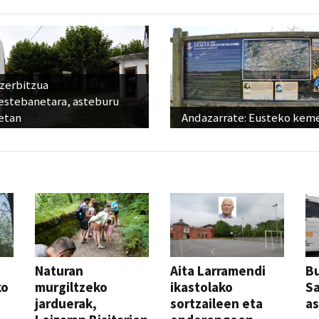
 zerbitzua
estebanetara, asteburu
etan
Andazarrate: Eusteko kem
Naturan
Aita Larramendi
Bu
ko
murgiltzeko
ikastolako
S
jarduerak,
sortzaileen eta
a