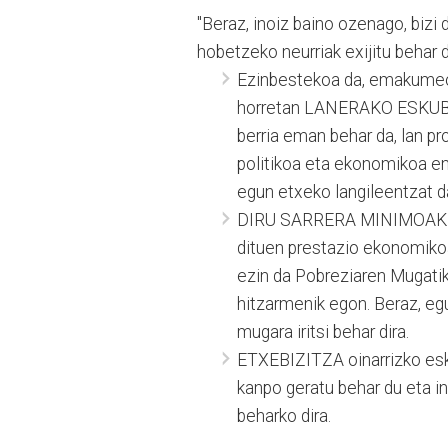
"Beraz, inoiz baino ozenago, bizi 
hobetzeko neurriak exijitu behar d
Ezinbestekoa da, emakumeo
horretan LANERAKO ESKUBIDE
berria eman behar da, lan p
politikoa eta ekonomikoa em
egun etxeko langileentzat d
DIRU SARRERA MINIMOAK I
dituen prestazio ekonomikoak
ezin da Pobreziaren Mugatik
hitzarmenik egon. Beraz, eg
mugara iritsi behar dira.
ETXEBIZITZA oinarrizko esku
kanpo geratu behar du eta in
beharko dira.