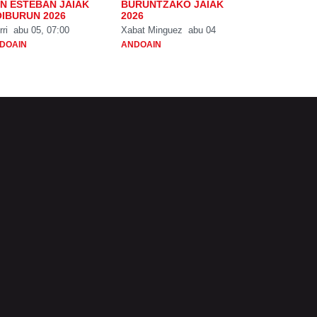
N ESTEBAN JAIAK
BURUNTZAKO JAIAK
IBURUN 2026
2026
rri
abu 05, 07:00
Xabat Minguez
abu 04
DOAIN
ANDOAIN