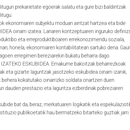
ditugun prekarietate egoerak salatu eta gure bizi baldintzak
itugu:
k ekonomiaren subjektu moduan aintzat hartzea eta bide
A oinarri izatea. Lanaren kontzeptuaren inguruko definiz
roduktibo eta erreproduktiboaren errekonozimendu soziala,
an; honela, ekonomiaren kontabilitatean sartuko dena. Gaur
agoen erregimen bereziarekin bukatu beharra dago.
ZATEKO ESKUBIDEA. Emakume bakoitzak beharrezkoak
 eta gizarte laguntzak jasotzeko eskubidea oinarri izanik,
 behera kokatutako oinarrizko soldata onartzen duen
un dauden prestazio eta laguntza ezberdinak pobreziaren
bide bat da, beraz, merkatuaren logikatik eta espekulazioti
stituzio publikoetatik hau bermatzeko bitarteko guztiak jarri