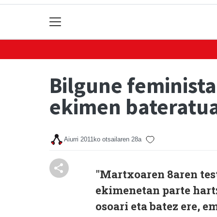
Bilgune feminist
ekimen bateratu
Aiurri
2011ko otsailaren 28a
"Martxoaren 8aren tes
ekimenetan parte hart
osoari eta batez ere, 