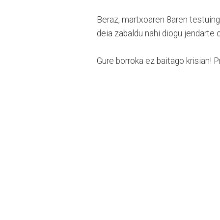
Beraz, martxoaren 8aren testuing
deia zabaldu nahi diogu jendarte
Gure borroka ez baitago krisian! P