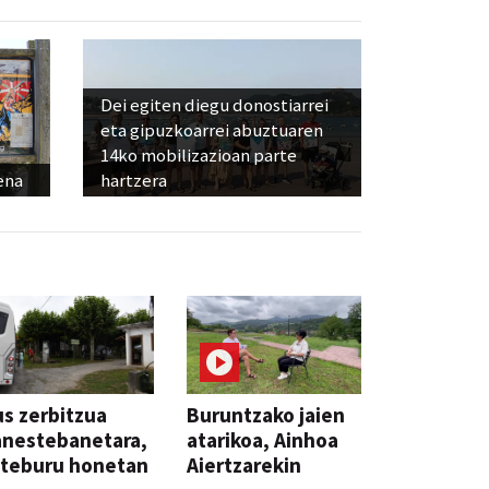
Dei egiten diegu donostiarrei
eta gipuzkoarrei abuztuaren
14ko mobilizazioan parte
ena
hartzera
s zerbitzua
Buruntzako jaien
anestebanetara,
atarikoa, Ainhoa
steburu honetan
Aiertzarekin