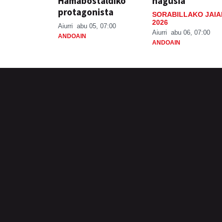
Hamabostaldiko
nagusia
protagonista
SORABILLAKO JAIA
2026
Aiurri
abu 05, 07:00
Aiurri
abu 06, 07:00
ANDOAIN
ANDOAIN