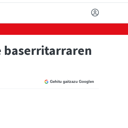
 baserritarraren
Gehitu gaitzazu Googlen