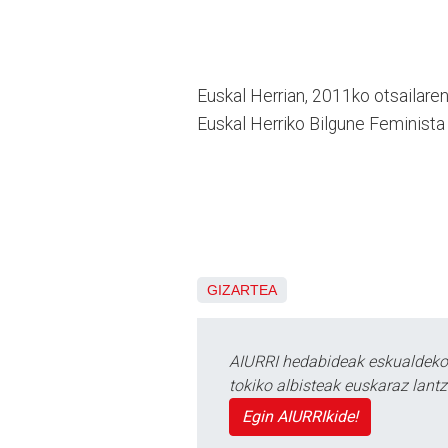
Euskal Herrian, 2011ko otsailare
Euskal Herriko Bilgune Feminist
GIZARTEA
AIURRI hedabideak eskualdeko n
tokiko albisteak euskaraz lan
Egin AIURRIkide!