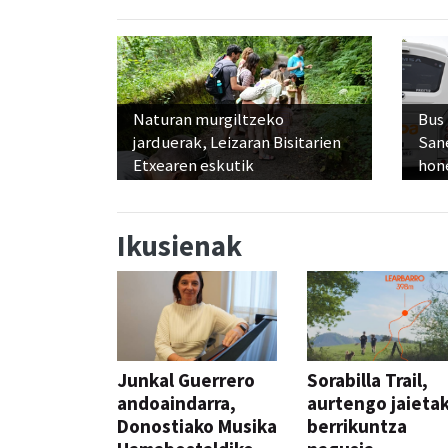
Naturan murgiltzeko
Bus
jarduerak, Leizaran Bisitarien
San
Etxearen eskutik
hon
Ikusienak
Junkal Guerrero
Sorabilla Trail,
andoaindarra,
aurtengo jaieta
Donostiako Musika
berrikuntza