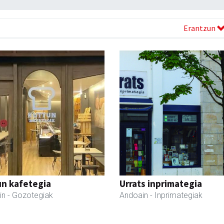
Erantzun
un kafetegia
Urrats inprimategia
in
- Gozotegiak
Andoain
- Inprimategiak