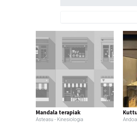
Mandala terapiak
Kutt
Asteasu
- Kinesiologia
Andoa