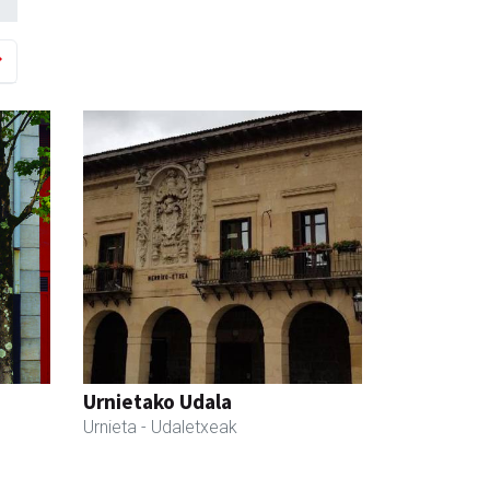
Urnietako Udala
Urnieta
- Udaletxeak