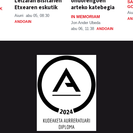
Leizaran Bisitarien
ondorengoen
SA
Etxearen eskutik
arteko katebegia
GO
K
Aiu
Aiurri
abu 05, 08:30
IN MEMORIAM
AN
ANDOAIN
Jon Ander Ubeda
abu 06, 11:38
ANDOAIN