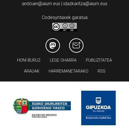
andoain@aiurri.eus | idazkaritza@aiurri.eus
Codesyntaxek garatua
HONI BURUZ
LEGE OHARRA
PUBLIZITATEA
ARAUAK
HARREMANETARAKO
RSS