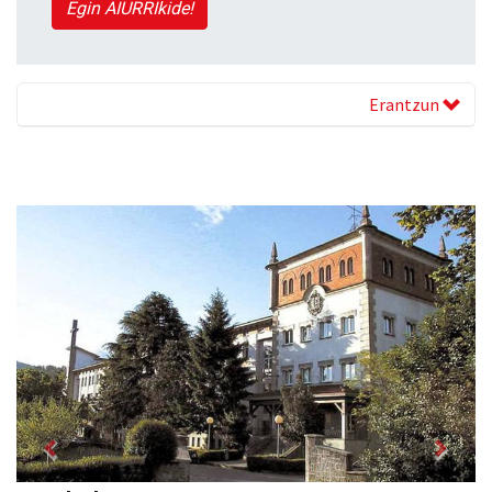
Egin AIURRIkide!
Erantzun
Previous
Next