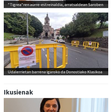
"Tigrea"ren aurre-estreinaldia, arratsaldean Saroben
Udalerrietan barrena igaroko da Donostiako Klasikoa
Ikusienak