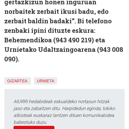
gertazkizun honen inguruan
norbaitek zerbait ikusi badu, edo
zerbait baldin badaki”. Bi telefono
zenbaki ipini dituzte eskura:
Behemendikoa (943 490 219) eta
Urnietako Udaltzaingoarena (943 008
090).
GIZARTEA
URNIETA
AIURRI hedabideak eskualdeko nortasun hitzak
jaso eta zabaltzen ditu. Harpidedun eginda, tokiko
albisteak euskaraz lantzen dituen komunikabidea
babestuko duzu.