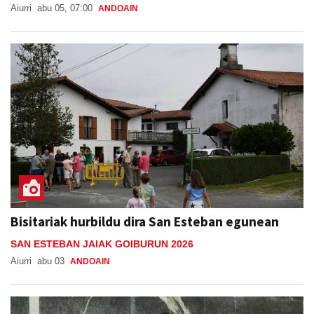
Aiurri
abu 05, 07:00
ANDOAIN
Bisitariak hurbildu dira San Esteban egunean
SAN ESTEBAN JAIAK GOIBURUN 2026
Aiurri
abu 03
ANDOAIN