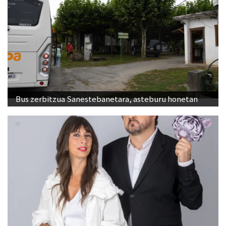
Bus zerbitzua Sanestebanetara, asteburu honetan