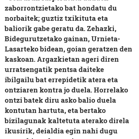
zaborrontzietako bat hondatu du
norbaitek; guztiz txikituta eta
baliorik gabe geratu da. Zehazki,
Bidegurutzetako gainan, Urnieta-
Lasarteko bidean, goian geratzen den
kaskoan. Argazkietan ageri diren
urratsengatik pentsa daiteke
ibilgailu bat errepidetik atera eta
ontziaren kontra jo duela. Horrelako
ontzi batek diru asko balio duela
kontutan hartuta, eta bertako
bizilagunak kaltetuta aterako direla
ikusirik, deialdia egin nahi dugu