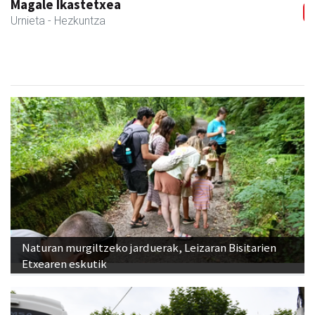
Magale Ikastetxea
Urnieta
- Hezkuntza
Naturan murgiltzeko jarduerak, Leizaran Bisitarien
Etxearen eskutik