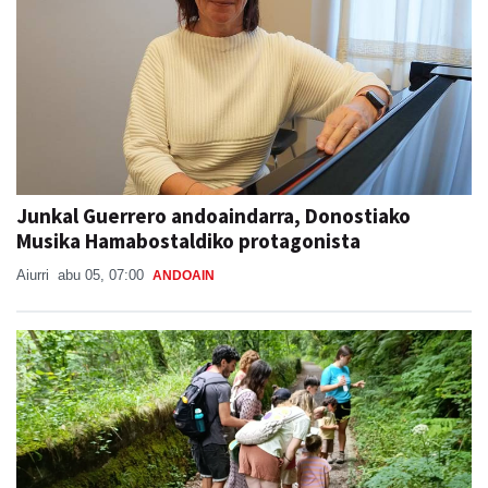
Junkal Guerrero andoaindarra, Donostiako
Musika Hamabostaldiko protagonista
Aiurri
abu 05, 07:00
ANDOAIN