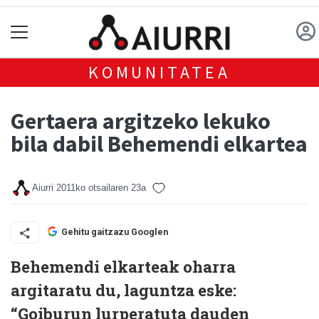
KOMUNITATEA
Gertaera argitzeko lekuko
bila dabil Behemendi elkartea
Aiurri
2011ko otsailaren 23a
Gehitu gaitzazu Googlen
Behemendi elkarteak oharra
argitaratu du, laguntza eske:
“Goiburun lurperatuta dauden