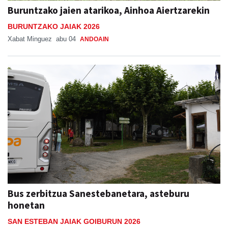
Buruntzako jaien atarikoa, Ainhoa Aiertzarekin
BURUNTZAKO JAIAK 2026
Xabat Minguez
abu 04
ANDOAIN
Bus zerbitzua Sanestebanetara, asteburu
honetan
SAN ESTEBAN JAIAK GOIBURUN 2026