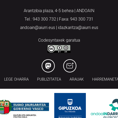
Arantzibia plaza, 4-5 behea | ANDOAIN
Tel.: 943 300 732 | Faxa: 943 300 731
andoain@aiurri.eus | idazkaritza@aiurri.eus
Codesyntaxek garatua
LEGE OHARRA
PUBLIZITATEA
ARAUAK
HARREMANET