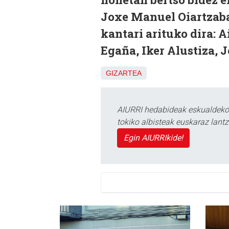
Joxe Manuel Oiartzabal
kantari arituko dira: 
Egaña, Iker Alustiza, J
GIZARTEA
AIURRI hedabideak eskualdeko n
tokiko albisteak euskaraz lan
Egin AIURRIkide!