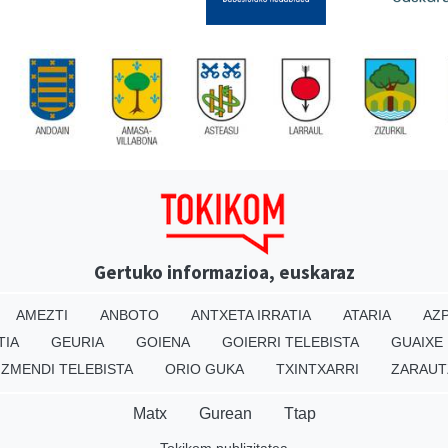
Gertuko informazioa, euskaraz
AMEZTI
ANBOTO
ANTXETA IRRATIA
ATARIA
AZP
TIA
GEURIA
GOIENA
GOIERRI TELEBISTA
GUAIXE
IZMENDI TELEBISTA
ORIO GUKA
TXINTXARRI
ZARAUT
Matx
Gurean
Ttap
Tokikom publizitatea