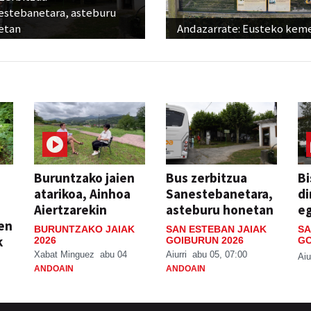
estebanetara, asteburu
etan
Andazarrate: Eusteko kem
Buruntzako jaien
Bus zerbitzua
Bi
atarikoa, Ainhoa
Sanestebanetara,
di
Aiertzarekin
asteburu honetan
e
ien
BURUNTZAKO JAIAK
SAN ESTEBAN JAIAK
SA
k
2026
GOIBURUN 2026
GO
Xabat Minguez
abu 04
Aiurri
abu 05, 07:00
Aiu
ANDOAIN
ANDOAIN