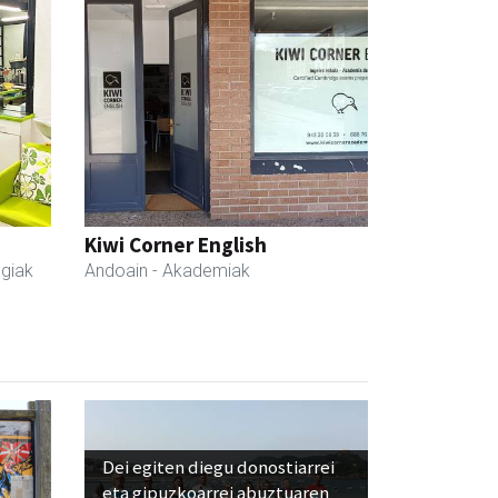
Kiwi Corner English
egiak
Andoain
- Akademiak
Dei egiten diegu donostiarrei
eta gipuzkoarrei abuztuaren