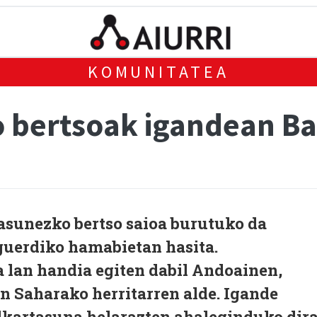
KOMUNITATEA
 bertsoak igandean Ba
asunezko bertso saioa burutuko da
guerdiko hamabietan hasita.
 lan handia egiten dabil Andoainen,
ren Saharako herritarren alde. Igande
lkartasuna helarazten ahaleginduko dira