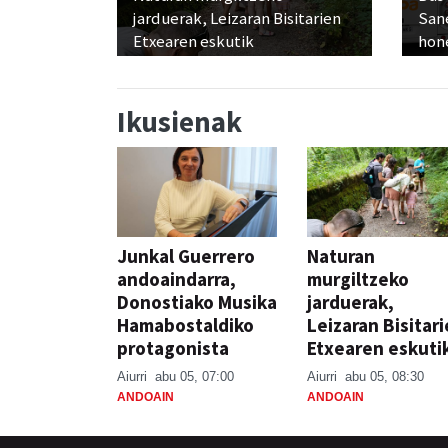
jarduerak, Leizaran Bisitarien
San
Etxearen eskutik
hon
Ikusienak
Junkal Guerrero
Naturan
andoaindarra,
murgiltzeko
Donostiako Musika
jarduerak,
Hamabostaldiko
Leizaran Bisitar
protagonista
Etxearen eskuti
Aiurri
abu 05, 07:00
Aiurri
abu 05, 08:30
ANDOAIN
ANDOAIN