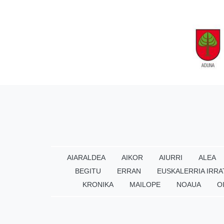
AIARALDEA
AIKOR
AIURRI
ALEA
BEGITU
ERRAN
EUSKALERRIA IRRA
KRONIKA
MAILOPE
NOAUA
O