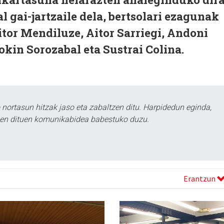
 gai-jartzaile dela, bertsolari ezagunak
Aitor Mendiluze, Aitor Sarriegi, Andoni
okin Sorozabal eta Sustrai Colina.
ortasun hitzak jaso eta zabaltzen ditu. Harpidedun eginda,
tzen dituen komunikabidea babestuko duzu.
Erantzun