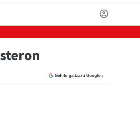
steron
Gehitu gaitzazu Googlen
.