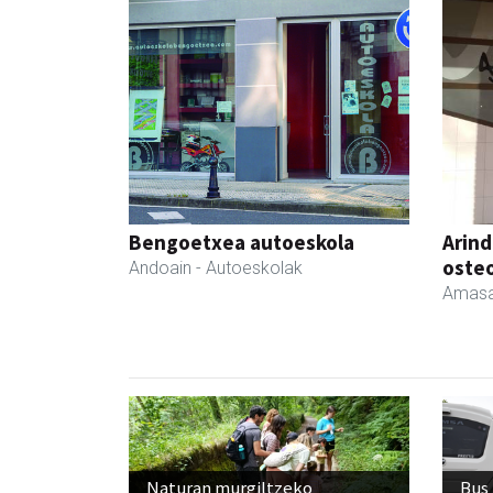
Bengoetxea autoeskola
Arind
oste
Andoain
- Autoeskolak
Amasa
Naturan murgiltzeko
Bus