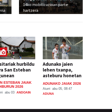
14ko mobilizazioan parte
ena
hartzera
sitariak hurbildu
Adunako jaien
ra San Esteban
lehen txanpa,
gunean
asteburu honetan
N ESTEBAN JAIAK
ADUNAKO JAIAK 2026
IBURUN 2026
Aiurri
abu 05, 08:47
rri
abu 03
ANDOAIN
ADUNA