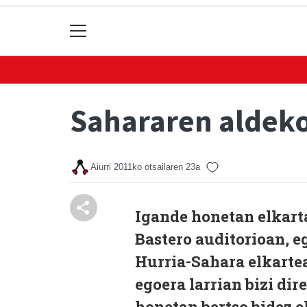
Sahararen aldeko
Aiurri
2011ko otsailaren 23a
Igande honetan elkart
Bastero auditorioan, e
Hurria-Sahara elkartea
egoera larrian bizi di
honetan bertso bidez e