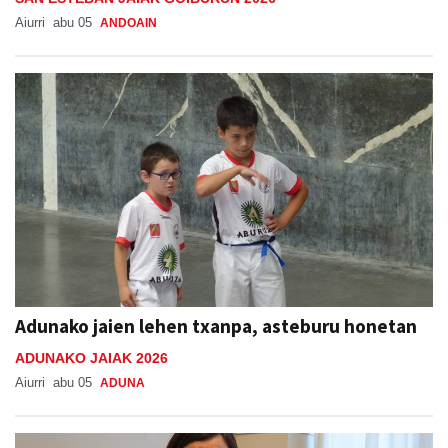
Aiurri
abu 05
ANDOAIN
Adunako jaien lehen txanpa, asteburu honetan
ADUNAKO JAIAK 2026
Aiurri
abu 05
ADUNA