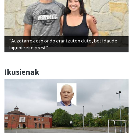
"Auzotarrek oso ondo erantzuten dute, beti daude
laguntzeko prest"
Ikusienak