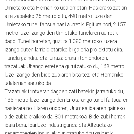
Urnietako eta Hernaniko udalerrietan. Hasierako zatian
aire zabaleko 25 metro ditu, 498 metro luze den
Urnietako tunel faltsua hasi aurretik. Egitura hori, 2.157
metro luze izango den Urnietako tunelaren aurretik
dago. Tunel horretan, guztira 1.080 metroko luzera
izango duten larrialdietarako bi galeria proiektatu dira.
Tunela gainditu eta lurrazalerara irten ondoren,
trazatuak Ubango erretena gurutzatuko du, 163 metro
luze izango den bide-zubiaren bitartez, eta Hernaniko
udalerrian sartuko da.
Trazatuak trintxeran dagoen zati batekin jarraituko du,
185 metro luze izango den Errotarango tunel faltsuaren
hasieraraino. Haren ondoren, Urumea ibaiaren gaineko
bide-zubia eraikiko da, 801 metrokoa. Bide-zubi horrek
ibaia bera, Ibarluze industrigunea eta Altzuetako
sagardotegien inguruak gurutzatuko ditu gainetik.