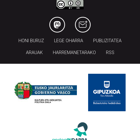
HONI BURUZ
LEGE OHARRA
PUBLIZITATEA
ARAUAK
HARREMANETARAKO
RSS