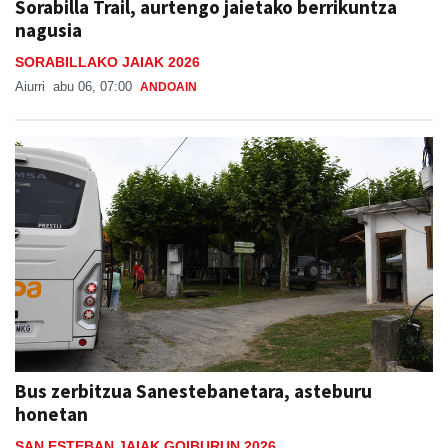
Sorabilla Trail, aurtengo jaietako berrikuntza
nagusia
SORABILLAKO JAIAK 2026
Aiurri
abu 06, 07:00
ANDOAIN
Bus zerbitzua Sanestebanetara, asteburu
honetan
SAN ESTEBAN JAIAK GOIBURUN 2026