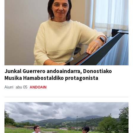
Junkal Guerrero andoaindarra, Donostiako
Musika Hamabostaldiko protagonista
Aiurri
abu 05
ANDOAIN