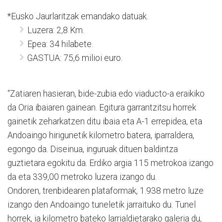
*Eusko Jaurlaritzak emandako datuak.
Luzera: 2,8 Km.
Epea: 34 hilabete.
GASTUA: 75,6 milioi euro.
“Zatiaren hasieran, bide-zubia edo viaducto-a eraikiko
da Oria ibaiaren gainean. Egitura garrantzitsu horrek
gainetik zeharkatzen ditu ibaia eta A-1 errepidea, eta
Andoaingo hirigunetik kilometro batera, iparraldera,
egongo da. Diseinua, inguruak dituen baldintza
guztietara egokitu da. Erdiko argia 115 metrokoa izango
da eta 339,00 metroko luzera izango du.
Ondoren, trenbidearen plataformak, 1.938 metro luze
izango den Andoaingo tuneletik jarraituko du. Tunel
horrek, ia kilometro bateko larrialdietarako galeria du,