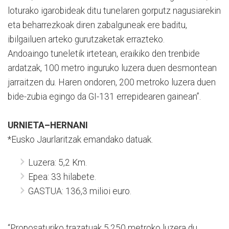
loturako igarobideak ditu tunelaren gorputz nagusiarekin
eta beharrezkoak diren zabalguneak ere baditu,
ibilgailuen arteko gurutzaketak errazteko.
Andoaingo tuneletik irtetean, eraikiko den trenbide
ardatzak, 100 metro inguruko luzera duen desmontean
jarraitzen du. Haren ondoren, 200 metroko luzera duen
bide-zubia egingo da GI-131 errepidearen gainean”.
URNIETA–HERNANI
*Eusko Jaurlaritzak emandako datuak.
Luzera: 5,2 Km.
Epea: 33 hilabete.
GASTUA: 136,3 milioi euro.
“Proposaturiko trazatuak 5.250 metroko luzera du,