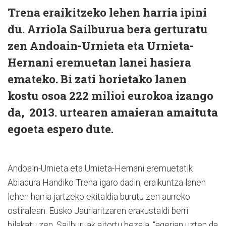
Trena eraikitzeko lehen harria ipini
du. Arriola Sailburua bera gerturatu
zen Andoain-Urnieta eta Urnieta-
Hernani eremuetan lanei hasiera
emateko. Bi zati horietako lanen
kostu osoa 222 milioi eurokoa izango
da, 2013. urtearen amaieran amaituta
egoeta espero dute.
Andoain-Urnieta eta Urnieta-Hernani eremuetatik
Abiadura Handiko Trena igaro dadin, eraikuntza lanen
lehen harria jartzeko ekitaldia burutu zen aurreko
ostiralean. Eusko Jaurlaritzaren erakustaldi berri
bilakatu zen, Sailburuak aitortu bezala, “agerian uzten da