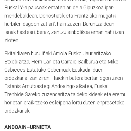
Euskal Y-a pausoak ematen ari dela Gipuzkoa ipar-
mendebaldean, Donostiatik eta Frantziako mugatik
hurbilen dagoen zatian”, hain zuzen. Buruntzaldean
lanak hasteari, beraz, zentzu sinbolikoa eman nahi izan
zioten.
Ekitaldiaren buru Iñaki Arriola Eusko Jaurlaritzako
Etxebizitza, Herri Lan eta Garraio Sailburua eta Mikel
Cabieces Estatuko Gobernuak Euskadin duen
ordezkaria izan ziren. Haiekin batera bertan egon ziren
Estanis Amutxastegi Andoaingo alkatea, Euskal
Trenbide Sareko zuzendaritza taldeko kideak eta eremu
horietan eraikitzeko esleipena lortu duten enpresetako
ordezkariak.
ANDOAIN–URNIETA