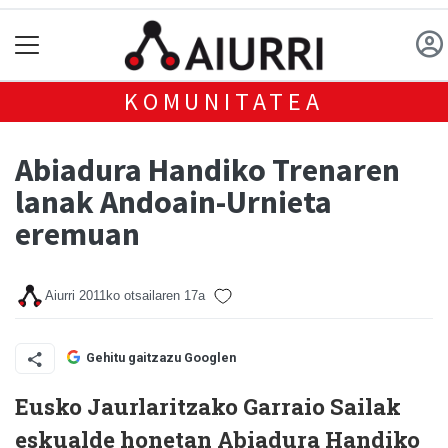
KOMUNITATEA
Abiadura Handiko Trenaren
lanak Andoain-Urnieta
eremuan
Aiurri
2011ko otsailaren 17a
Gehitu gaitzazu Googlen
Eusko Jaurlaritzako Garraio Sailak
eskualde honetan Abiadura Handiko