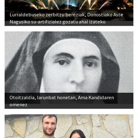
Lurraldebuseko zerbitzu bereziak, Donostiako Aste
Nagusiko su-artifizialez gozatu ahal izateko
Otoitzaldia, larunbat honetan, Ama Kandidaren
omenez