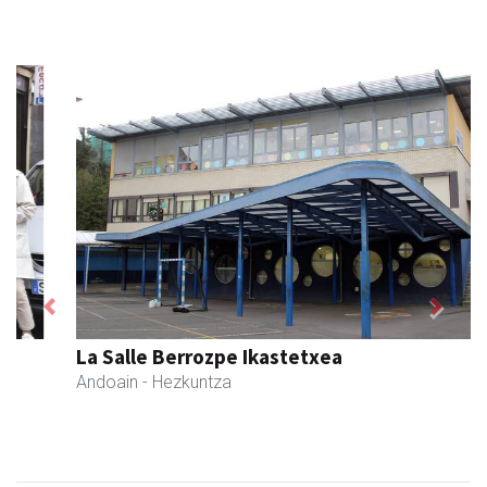
Previous
Next
La Salle Berrozpe Ikastetxea
Andoain
- Hezkuntza