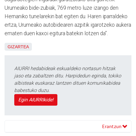
Urumeako bide-zubiak, 769 metro luze izango den
Hernaniko tunelarekin bat egiten du. Haren iparraldeko
ertza, Urumeako autobidearen azpitik igarotzeko aukera
ematen duen kaxoi egitura batekin lotzen da”.
GIZARTEA
AIURRI hedabideak eskualdeko nortasun hitzak
jaso eta zabaltzen ditu. Harpidedun eginda, tokiko
albisteak euskaraz lantzen dituen komunikabidea
babestuko duzu.
Egin AIURRIkide!
Erantzun