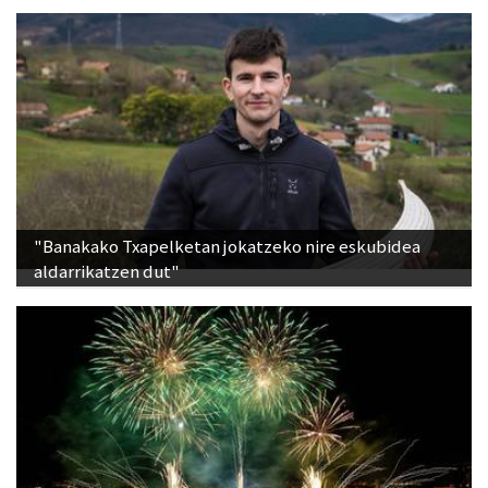
"Banakako Txapelketan jokatzeko nire eskubidea
aldarrikatzen dut"