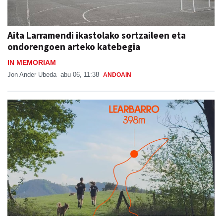
Aita Larramendi ikastolako sortzaileen eta
ondorengoen arteko katebegia
IN MEMORIAM
Jon Ander Ubeda
abu 06, 11:38
ANDOAIN