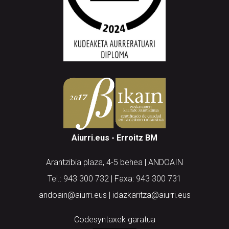
Aiurri.eus - Erroitz BM
Arantzibia plaza, 4-5 behea | ANDOAIN
Tel.: 943 300 732 | Faxa: 943 300 731
andoain@aiurri.eus | idazkaritza@aiurri.eus
Codesyntaxek garatua