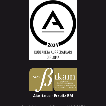
Aiurri.eus - Erroitz BM