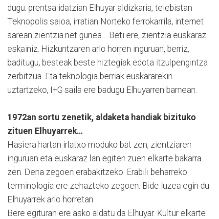
dugu: prentsa idatzian Elhuyar aldizkaria, telebistan
Teknopolis saioa, irratian Norteko ferrokarrila, internet
sarean zientzia.net gunea… Beti ere, zientzia euskaraz
eskainiz. Hizkuntzaren arlo horren inguruan, berriz,
baditugu, besteak beste hiztegiak edota itzulpengintza
zerbitzua. Eta teknologia berriak euskararekin
uztartzeko, I+G saila ere badugu Elhuyarren barnean.
1972an sortu zenetik, aldaketa handiak bizituko
zituen Elhuyarrek…
Hasiera hartan irlatxo moduko bat zen, zientziaren
inguruan eta euskaraz lan egiten zuen elkarte bakarra
zen. Dena zegoen erabakitzeko. Erabili beharreko
terminologia ere zehazteko zegoen. Bide luzea egin du
Elhuyarrek arlo horretan.
Bere egituran ere asko aldatu da Elhuyar. Kultur elkarte