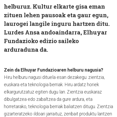
helburuz. Kultur elkarte gisa eman
zituen lehen pausoak eta gaur egun,
laurogei langile inguru hartzen ditu.
Lurdes Ansa andoaindarra, Elhuyar
Fundazioko edizio saileko
arduraduna da.
Zein da Elhuyar Fundazioaren helburu nagusia?
Hiru helburu nagusi dituela esan dezakegu: zientzia,
euskara eta teknologia berriak. Hiru ardatz horiek
elkargurutzatuz egiten dugu lan. Zientzia euskaraz
dibulgatzea edo zabaltzea da gure ardura, eta
horretarako, teknologia berriak baliatzen ditugu. Zientzia
gizarteratzeko ildoari jarraituz, zenbait produktu lantzen