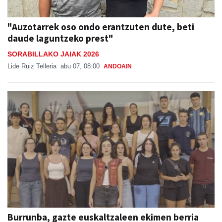
"Auzotarrek oso ondo erantzuten dute, beti
daude laguntzeko prest"
SORABILLAKO JAIAK 2026
Lide Ruiz Telleria
abu 07, 08:00
ANDOAIN
Burrunba, gazte euskaltzaleen ekimen berria