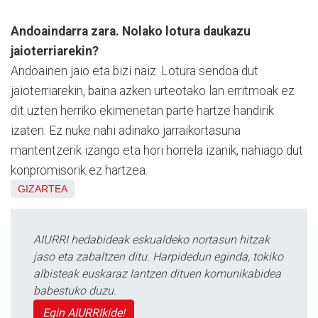
Andoaindarra zara. Nolako lotura daukazu
jaioterriarekin?
Andoainen jaio eta bizi naiz. Lotura sendoa dut
jaioterriarekin, baina azken urteotako lan erritmoak ez
dit uzten herriko ekimenetan parte hartze handirik
izaten. Ez nuke nahi adinako jarraikortasuna
mantentzerik izango eta hori horrela izanik, nahiago dut
konpromisorik ez hartzea.
GIZARTEA
AIURRI hedabideak eskualdeko nortasun hitzak
jaso eta zabaltzen ditu. Harpidedun eginda, tokiko
albisteak euskaraz lantzen dituen komunikabidea
babestuko duzu.
Egin AIURRIkide!