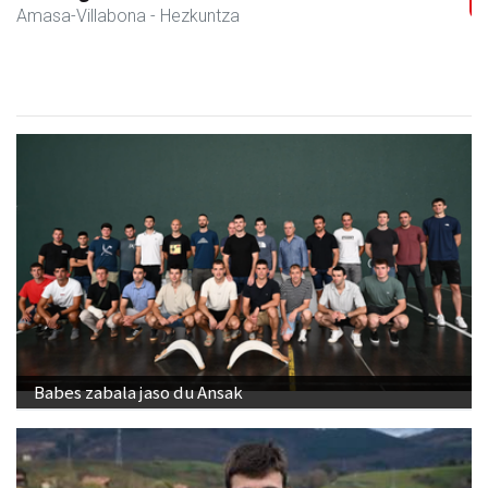
Amasa-Villabona
- Hezkuntza
Babes zabala jaso du Ansak