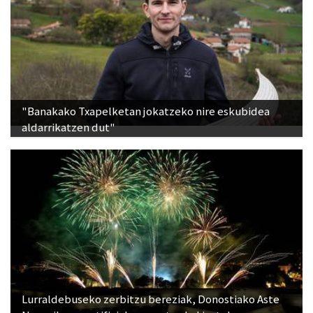
"Banakako Txapelketan jokatzeko nire eskubidea
aldarrikatzen dut"
Lurraldebuseko zerbitzu bereziak, Donostiako Aste