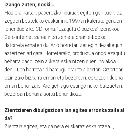
izango zuten, noski…
Hasiera hartan, paperezko liburuak egiten genituen; ez
zegoen bestelako euskarririk. 1997an kaleratu genuen
lehendabiziko CD roma, “Ezagutu Gipuzkoa” izenekoa.
Gero internet sarea iritsi zen eta orain e-booka
datorrela ematen du. Arlo horretan zer egin dezakegun
aztertzen ari gara. Horretarako, produktua ondo ezagutu
beharra dago: zein aukera eskaintzen duen, nolakoa
den… Lan horretan dihardugu oraintxe bertan. Gizarteari
ezin zaio bizkarra eman eta bezeroari, eskatzen duena
eman behar zaio. Are gehiago esango nuke; batzuetan,
bezeroari beharra sortu behar diozu.
Zientziaren dibulgazioan lan egitea erronka zaila al
da?
Zientzia egitea, eta gainera euskaraz eskaintzea…,