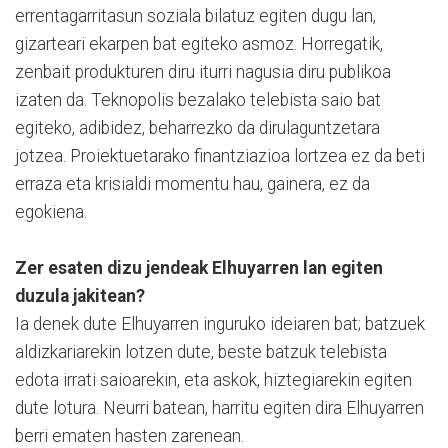
errentagarritasun soziala bilatuz egiten dugu lan,
gizarteari ekarpen bat egiteko asmoz. Horregatik,
zenbait produkturen diru iturri nagusia diru publikoa
izaten da. Teknopolis bezalako telebista saio bat
egiteko, adibidez, beharrezko da dirulaguntzetara
jotzea. Proiektuetarako finantziazioa lortzea ez da beti
erraza eta krisialdi momentu hau, gainera, ez da
egokiena.
Zer esaten dizu jendeak Elhuyarren lan egiten
duzula jakitean?
Ia denek dute Elhuyarren inguruko ideiaren bat; batzuek
aldizkariarekin lotzen dute, beste batzuk telebista
edota irrati saioarekin, eta askok, hiztegiarekin egiten
dute lotura. Neurri batean, harritu egiten dira Elhuyarren
berri ematen hasten zarenean.