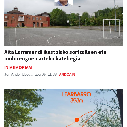
Aita Larramendi ikastolako sortzaileen eta
ondorengoen arteko katebegia
IN MEMORIAM
Jon Ander Ubeda
abu 06, 11:38
ANDOAIN