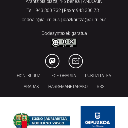
Arantzibia plaza, 4-5 behea | ANDOAIN
Tel.: 943 300 732 | Faxa: 943 300 731
andoain@aiurri.eus | idazkaritza@aiurri.eus
Codesyntaxek garatua
HONI BURUZ
LEGE OHARRA
PUBLIZITATEA
ARAUAK
HARREMANETARAKO
RSS