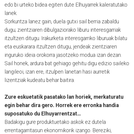
edo bi urteko bidea egiten dute Elhuyarrek kaleratutako
lanek.
Sorkuntza lanez gain, duela gutxi sail berria zabaldu
dugu; zientziaren dibulgaziorako liburu interesgarriak
itzultzen ditugu. Irakurketa interesgarriko liburuak bilatu
eta euskarara itzultzen ditugu, jendeak zientziaren
inguruko ideia orokorra jasotzeko modua izan dezan.
Sail honek, ardura bat gehiago gehitu digu edizio saileko
langileoi, izan ere, itzulpen lanetan hasi aurretik
lizentziak kudeatu behar baitira.
Zure eskuetatik pasatako lan horiek, merkaturatu
egin behar dira gero. Horrek ere erronka handia
suposatuko du Elhuyarrentzat…
Badakigu gure produktuetako askok ez dutela
errentagarritasun ekonomikorik izango. Bereziki,