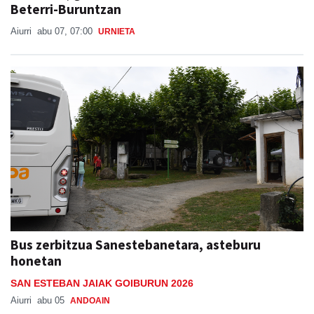
Beterri-Buruntzan
Aiurri
abu 07, 07:00
URNIETA
Bus zerbitzua Sanestebanetara, asteburu
honetan
SAN ESTEBAN JAIAK GOIBURUN 2026
Aiurri
abu 05
ANDOAIN