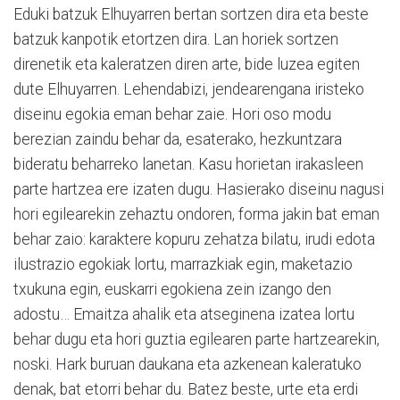
Eduki batzuk Elhuyarren bertan sortzen dira eta beste
batzuk kanpotik etortzen dira. Lan horiek sortzen
direnetik eta kaleratzen diren arte, bide luzea egiten
dute Elhuyarren. Lehendabizi, jendearengana iristeko
diseinu egokia eman behar zaie. Hori oso modu
berezian zaindu behar da, esaterako, hezkuntzara
bideratu beharreko lanetan. Kasu horietan irakasleen
parte hartzea ere izaten dugu. Hasierako diseinu nagusi
hori egilearekin zehaztu ondoren, forma jakin bat eman
behar zaio: karaktere kopuru zehatza bilatu, irudi edota
ilustrazio egokiak lortu, marrazkiak egin, maketazio
txukuna egin, euskarri egokiena zein izango den
adostu… Emaitza ahalik eta atseginena izatea lortu
behar dugu eta hori guztia egilearen parte hartzearekin,
noski. Hark buruan daukana eta azkenean kaleratuko
denak, bat etorri behar du. Batez beste, urte eta erdi