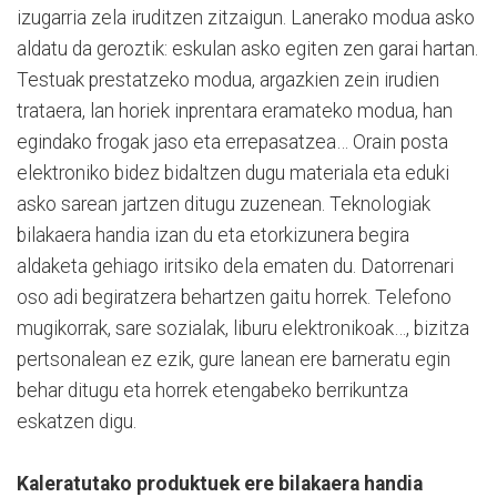
izugarria zela iruditzen zitzaigun. Lanerako modua asko
aldatu da geroztik: eskulan asko egiten zen garai hartan.
Testuak prestatzeko modua, argazkien zein irudien
trataera, lan horiek inprentara eramateko modua, han
egindako frogak jaso eta errepasatzea… Orain posta
elektroniko bidez bidaltzen dugu materiala eta eduki
asko sarean jartzen ditugu zuzenean. Teknologiak
bilakaera handia izan du eta etorkizunera begira
aldaketa gehiago iritsiko dela ematen du. Datorrenari
oso adi begiratzera behartzen gaitu horrek. Telefono
mugikorrak, sare sozialak, liburu elektronikoak…, bizitza
pertsonalean ez ezik, gure lanean ere barneratu egin
behar ditugu eta horrek etengabeko berrikuntza
eskatzen digu.
Kaleratutako produktuek ere bilakaera handia