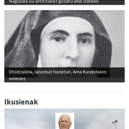
Nagusiko su-artifizialez gozatu ahal izateko
Otoitzaldia, larunbat honetan, Ama Kandidaren
omenez
Ikusienak