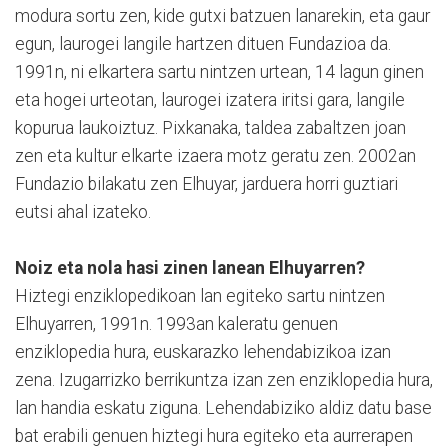
modura sortu zen, kide gutxi batzuen lanarekin, eta gaur
egun, laurogei langile hartzen dituen Fundazioa da.
1991n, ni elkartera sartu nintzen urtean, 14 lagun ginen
eta hogei urteotan, laurogei izatera iritsi gara, langile
kopurua laukoiztuz. Pixkanaka, taldea zabaltzen joan
zen eta kultur elkarte izaera motz geratu zen. 2002an
Fundazio bilakatu zen Elhuyar, jarduera horri guztiari
eutsi ahal izateko.
Noiz eta nola hasi zinen lanean Elhuyarren?
Hiztegi enziklopedikoan lan egiteko sartu nintzen
Elhuyarren, 1991n. 1993an kaleratu genuen
enziklopedia hura, euskarazko lehendabizikoa izan
zena. Izugarrizko berrikuntza izan zen enziklopedia hura,
lan handia eskatu ziguna. Lehendabiziko aldiz datu base
bat erabili genuen hiztegi hura egiteko eta aurrerapen