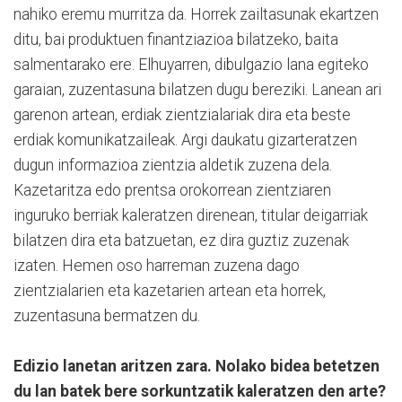
nahiko eremu murritza da. Horrek zailtasunak ekartzen
ditu, bai produktuen finantziazioa bilatzeko, baita
salmentarako ere. Elhuyarren, dibulgazio lana egiteko
garaian, zuzentasuna bilatzen dugu bereziki. Lanean ari
garenon artean, erdiak zientzialariak dira eta beste
erdiak komunikatzaileak. Argi daukatu gizarteratzen
dugun informazioa zientzia aldetik zuzena dela.
Kazetaritza edo prentsa orokorrean zientziaren
inguruko berriak kaleratzen direnean, titular deigarriak
bilatzen dira eta batzuetan, ez dira guztiz zuzenak
izaten. Hemen oso harreman zuzena dago
zientzialarien eta kazetarien artean eta horrek,
zuzentasuna bermatzen du.
Edizio lanetan aritzen zara. Nolako bidea betetzen
du lan batek bere sorkuntzatik kaleratzen den arte?