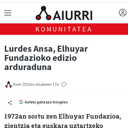
KOMUNITATEA
Lurdes Ansa, Elhuyar
Fundazioko edizio
arduraduna
Aiurri
2011ko otsailaren 17a
Gehitu gaitzazu Googlen
1972an sortu zen Elhuyar Fundazioa,
zientzia eta euskara uztartzeko