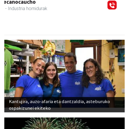
Goine esnekiak
Asteasu
- Esnekiak
Kantujira, auzo-afaria eta dantzaldia, asteburuko
ospakizunei ekiteko