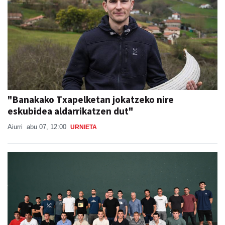
"Banakako Txapelketan jokatzeko nire
eskubidea aldarrikatzen dut"
Aiurri
abu 07, 12:00
URNIETA