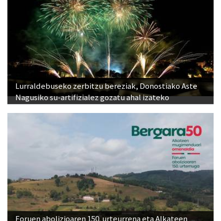
Lurraldebuseko zerbitzu bereziak, Donostiako Aste
Nagusiko su-artifizialez gozatu ahal izateko
Foruen abolizioaren 150. urteurrena eta Alkateen