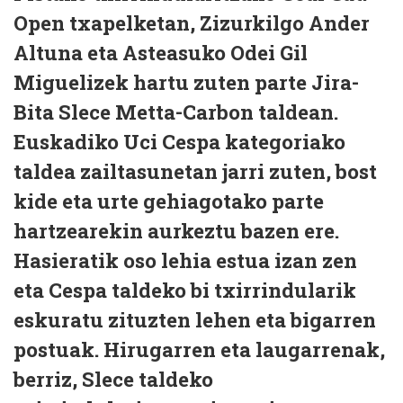
Open txapelketan, Zizurkilgo Ander
Altuna eta Asteasuko Odei Gil
Miguelizek hartu zuten parte Jira-
Bita Slece Metta-Carbon taldean.
Euskadiko Uci Cespa kategoriako
taldea zailtasunetan jarri zuten, bost
kide eta urte gehiagotako parte
hartzearekin aurkeztu bazen ere.
Hasieratik oso lehia estua izan zen
eta Cespa taldeko bi txirrindularik
eskuratu zituzten lehen eta bigarren
postuak. Hirugarren eta laugarrenak,
berriz, Slece taldeko