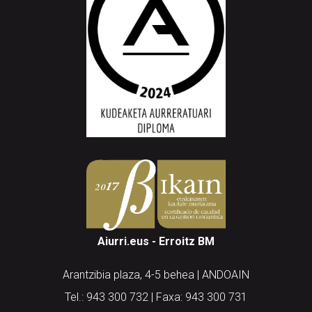
Aiurri.eus - Erroitz BM
Arantzibia plaza, 4-5 behea | ANDOAIN
Tel.: 943 300 732 | Faxa: 943 300 731