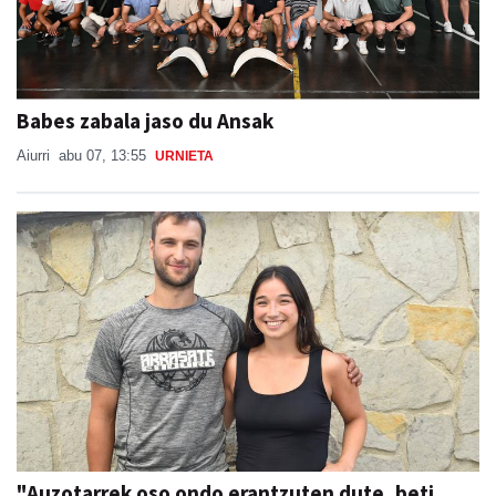
Babes zabala jaso du Ansak
Aiurri
abu 07, 13:55
URNIETA
"Auzotarrek oso ondo erantzuten dute, beti