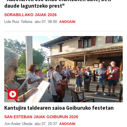
daude laguntzeko prest"
SORABILLAKO JAIAK 2026
Lide Ruiz Telleria
abu 07, 08:00
ANDOAIN
Kantujira taldearen saioa Goiburuko festetan
SAN ESTEBAN JAIAK GOIBURUN 2026
Jon Ander Ubeda
abu 07, 20:37
ANDOAIN