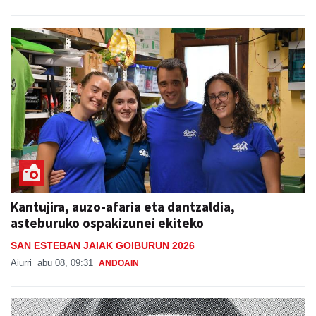
Kantujira, auzo-afaria eta dantzaldia,
asteburuko ospakizunei ekiteko
SAN ESTEBAN JAIAK GOIBURUN 2026
Aiurri
abu 08, 09:31
ANDOAIN