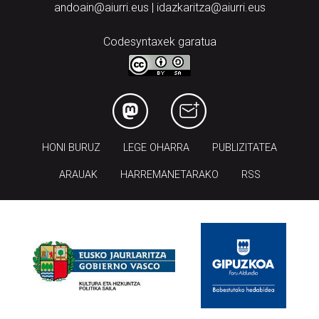
andoain@aiurri.eus | idazkaritza@aiurri.eus
Codesyntaxek garatua
HONI BURUZ
LEGE OHARRA
PUBLIZITATEA
ARAUAK
HARREMANETARAKO
RSS