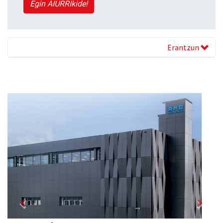
Egin AIURRIkide!
Erantzun
Previous
Next