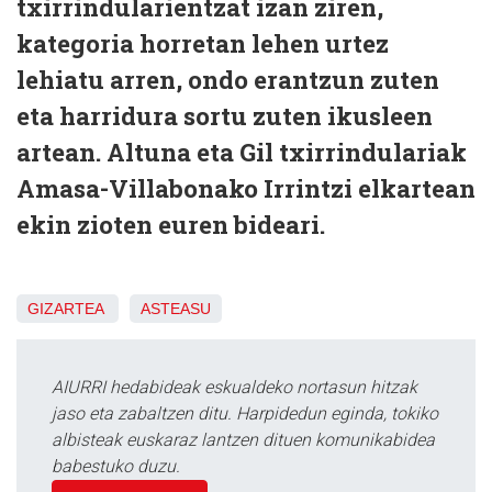
txirrindularientzat izan ziren,
kategoria horretan lehen urtez
lehiatu arren, ondo erantzun zuten
eta harridura sortu zuten ikusleen
artean. Altuna eta Gil txirrindulariak
Amasa-Villabonako Irrintzi elkartean
ekin zioten euren bideari.
GIZARTEA
ASTEASU
AIURRI hedabideak eskualdeko nortasun hitzak
jaso eta zabaltzen ditu. Harpidedun eginda, tokiko
albisteak euskaraz lantzen dituen komunikabidea
babestuko duzu.