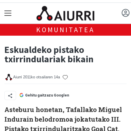
KOMUNITATEA
Eskualdeko pistako
txirrindulariak bikain
Aiurri
2011ko otsailaren 14a
Gehitu gaitzazu Googlen
Asteburu honetan, Tafallako Miguel
Indurain belodromoa jokatutako III.
Pistako txirrindularitzako Goal Cat.