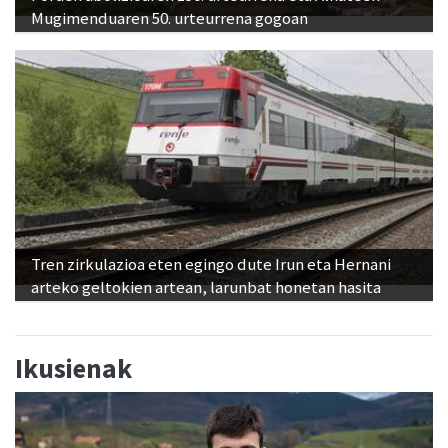
Mugimenduaren 50. urteurrena gogoan
Tren zirkulazioa eten egingo dute Irun eta Hernani
arteko geltokien artean, larunbat honetan hasita
Ikusienak