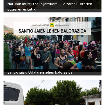
Naturan murgiltzeko jarduerak, Leizaran Bisitarien
Etxearen eskutik
Santio jaiak: Udalaren lehen balorazioa