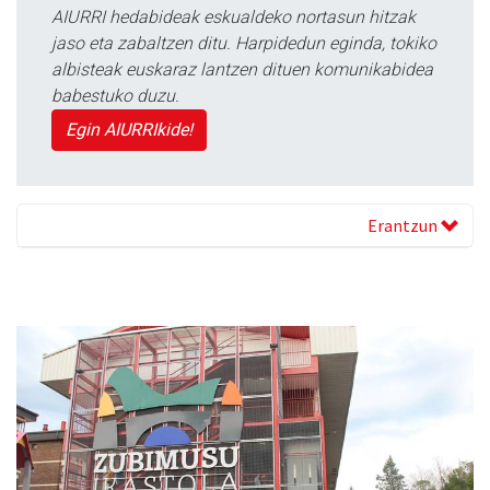
AIURRI hedabideak eskualdeko nortasun hitzak
jaso eta zabaltzen ditu. Harpidedun eginda, tokiko
albisteak euskaraz lantzen dituen komunikabidea
babestuko duzu.
Egin AIURRIkide!
Erantzun