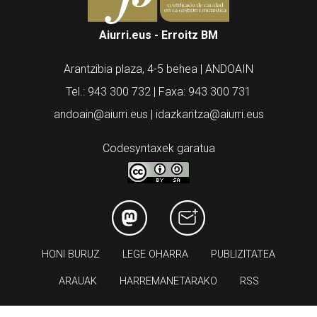
Aiurri.eus - Erroitz BM
Arantzibia plaza, 4-5 behea | ANDOAIN
Tel.: 943 300 732 | Faxa: 943 300 731
andoain@aiurri.eus | idazkaritza@aiurri.eus
Codesyntaxek garatua
HONI BURUZ
LEGE OHARRA
PUBLIZITATEA
ARAUAK
HARREMANETARAKO
RSS