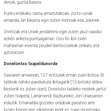
denok, guztia batera.
Puntu-erdikako saioa amaitutakoan, zortzi oinak
emanda, lan bikaina egin zuten Ainhoak eta Jokinek.
Onintzak eta Unaik jendartera egin zuten jauzi saioko
azken ariketa puntuagarrian. Oso fin ibili ziren
mahaietan eserita zeuden bertsozaleak zirikatu eta
aztoratzen.
Donelontxo txapeldunorde
Saioaren amaieran, 127 entzulek eman zuen botoa. Bi
taldeak nahiko parekatuta ibiliagatik (13 botoko aldea
besterik ez zuten izan), Donelutxi taldeko neskek jantzi
zuten txapela, Larramendi Bazkuneko Jon Unanueren
eskutik. Emanaldia goizeko ordubiak pasatxo arte
luzatu bazen ere, elkartean inork ez zuen mugitzeko