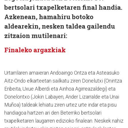
bertsolari txapelketaren final handia.
Azkenean, hamahiru botoko
aldearekin, nesken taldea gailendu
zitzaion mutilenari:
Finaleko argazkiak
Urtarrilaren amaieran Andoaingo Ontza eta Asteasuko
Aitz-Ondo elkarteetan sailkatu ziren Donelutxi (Onintza
Enbeita, Uxue Alberdi eta Ainhoa Agirreazaldegi) eta
Donelontxo (Jokin Labayen, Ander Lizarralde eta Unai
Muñoa) taldeak lehiatu ziren urtez urte indar eta pisu
handiagoa hartzen ari den Beterriko bertsolari
txapelketaren laugarren edizioko finalean. Neskek nahiz