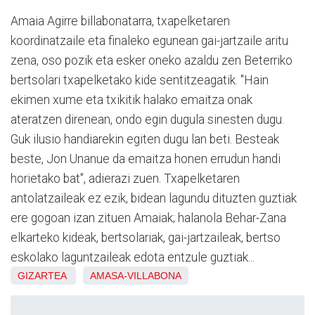
Amaia Agirre billabonatarra, txapelketaren
koordinatzaile eta finaleko egunean gai-jartzaile aritu
zena, oso pozik eta esker oneko azaldu zen Beterriko
bertsolari txapelketako kide sentitzeagatik. "Hain
ekimen xume eta txikitik halako emaitza onak
ateratzen direnean, ondo egin dugula sinesten dugu.
Guk ilusio handiarekin egiten dugu lan beti. Besteak
beste, Jon Unanue da emaitza honen errudun handi
horietako bat", adierazi zuen. Txapelketaren
antolatzaileak ez ezik, bidean lagundu dituzten guztiak
ere gogoan izan zituen Amaiak; halanola Behar-Zana
elkarteko kideak, bertsolariak, gai-jartzaileak, bertso
eskolako laguntzaileak edota entzule guztiak...
GIZARTEA
AMASA-VILLABONA