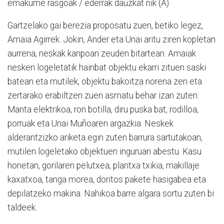
emakume rasgoak / ederrak dauzkat nik (A)
Gartzelako gai berezia proposatu zuen, betiko legez,
Amaia Agirrek. Jokin, Ander eta Unai aritu ziren kopletan
aurrena, neskak kanpoan zeuden bitartean. Amaiak
nesken logeletatik hainbat objektu ekarri zituen saski
batean eta mutilek, objektu bakoitza norena zen eta
zertarako erabiltzen zuen asmatu behar izan zuten:
Manta elektrikoa, ron botilla, diru puska bat, rodilloa,
porruak eta Unai Muñoaren argazkia. Neskek
alderantzizko ariketa egin zuten barrura sartutakoan,
mutilen logeletako objektuen inguruan abestu. Kasu
honetan, gorilaren pelutxea, plantxa txikia, makillaje
kaxatxoa, tanga morea, doritos pakete hasigabea eta
depilatzeko makina. Nahikoa barre algara sortu zuten bi
taldeek.