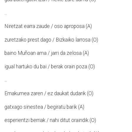
...
Niretzat earra zaude / oso aproposa (A)
zuretzako prest dago / Bizkaiko larrosa (O)
baino Muñoan ama / jarri da zelosa (A)
igual hartuko du bai / berak orain poza (O)
...
Emakumea zaren / ez daukat dudarik (O)
gatxago sinestea / begiratu barik (A)
esperientzi berriak / nahi ditut oraindik (O)