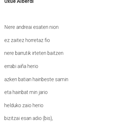
Uxue Alberdi
Nere andreai esaten nion
ez zaitez horretaz fio
nere barrutik irteten baitzen
errabi aiña herio
azken batian hainbeste samin
eta hainbat min jario
helduko zaio herio
bizitzai esan adio (bis),