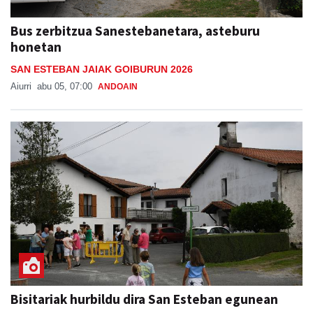
Bus zerbitzua Sanestebanetara, asteburu
honetan
SAN ESTEBAN JAIAK GOIBURUN 2026
Aiurri
abu 05, 07:00
ANDOAIN
Bisitariak hurbildu dira San Esteban egunean