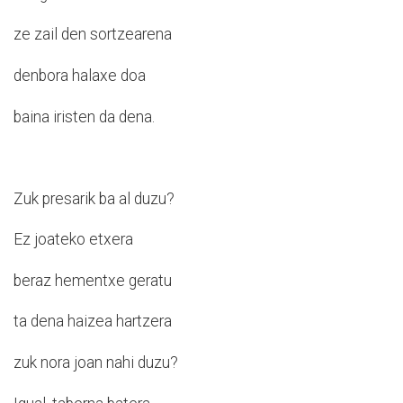
ze zail den sortzearena
denbora halaxe doa
baina iristen da dena.
Zuk presarik ba al duzu?
Ez joateko etxera
beraz hementxe geratu
ta dena haizea hartzera
zuk nora joan nahi duzu?