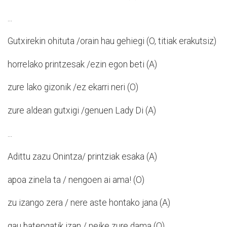
...
Gutxirekin ohituta /orain hau gehiegi (O, titiak erakutsiz)
horrelako printzesak /ezin egon beti (A)
zure lako gizonik /ez ekarri neri (O)
zure aldean gutxigi /genuen Lady Di (A)
...
Adittu zazu Onintza/ printziak esaka (A)
apoa zinela ta / nengoen ai ama! (O)
zu izango zera / nere aste hontako jana (A)
gau batengatik izan / neike zure dama (O)