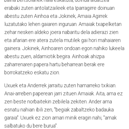
erabaki zuten antolatzaileek eta Iparragirre doinuan
abestu zuten Ainhoa eta Jokinek, Amaia Agirrek
luzatutako lehen gaiaren inguruan. Amaiak txapelketan
zehar nesken aldeko joera nabaritu dela adierazi zien
eta afarian ere atera zutela mutilek gai hori mahaiaren
gainera. Jokinek, Ainhoaren ondoan egon nahiko lukeela
abestu zuen, aldamiotik begira. Ainhoak ahizpa
zaharrenaren papera hartu beharrean berak ere
borrokatzeko eskatu zion.
Uxuek eta Anderrek jarraitu zuten hamarreko txikian.
Anai-arreben paperean jarri zituen Amaiak. Aita, ama ez
zen beste norbaitekin zebilela zekiten. Ander ama
esnatu nahian ibili zen, "begiak zabaltzeko badauka
garaia". Uxuek ez zion amari minik eragin nahi, "amak
salbatuko du bere burua".