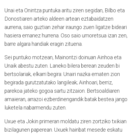
Unai eta Onintza puntuka aritu ziren segidan, Bilbo eta
Donostiaren arteko aldeen artean eztabaidatzen
aurrena, saio guztian zehar iraungo zuen ligatze bideari
hasiera emanez hurrena. Oso saio umoretsua izan zen,
barre algara handiak eragin zituena.
Sei puntuko motzean, Mainontzi doinuan Ainhoa eta
Unaik abestu zuten. Laneko bilera berean zeuden bi
bertsolariak, elkarri begira: Unairi nazka ematen zion
begirada gurutzatutako langileak; Ainhoari, berriz,
parekoa jateko gogoa sartu zitzaion. Bertsoaldiaren
amaieran, arrazoi ezberdinengandik batak bestea jango
luketela nabarmendu zuten.
Uxue eta Jokin primeran moldatu ziren zortziko txikian
bizilagunen paperean. Uxuek hainbat mesede eskatu