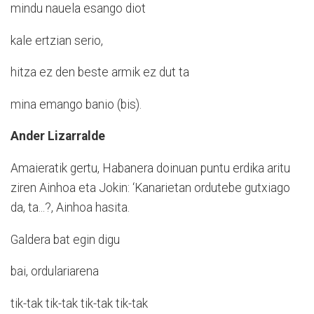
mindu nauela esango diot
kale ertzian serio,
hitza ez den beste armik ez dut ta
mina emango banio (bis).
Ander Lizarralde
Amaieratik gertu, Habanera doinuan puntu erdika aritu
ziren Ainhoa eta Jokin: ‘Kanarietan ordutebe gutxiago
da, ta...?, Ainhoa hasita.
Galdera bat egin digu
bai, ordulariarena
tik-tak tik-tak tik-tak tik-tak