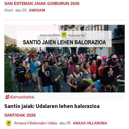
SAN ESTEBAN JAIAK GOIBURUN 2026
Aiurri
abu 03
ANDOAIN
Komunitatea
Santio jaiak: Udalaren lehen balorazioa
SANTIOAK 2026
Amasa-Villabonako Udala
abu 05
AMASA-VILLABONA