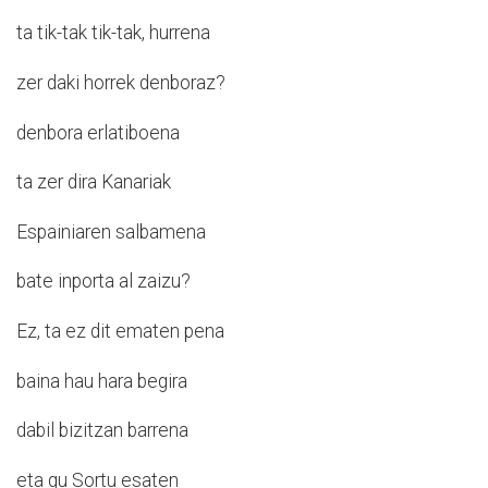
ta tik-tak tik-tak, hurrena
zer daki horrek denboraz?
denbora erlatiboena
ta zer dira Kanariak
Espainiaren salbamena
bate inporta al zaizu?
Ez, ta ez dit ematen pena
baina hau hara begira
dabil bizitzan barrena
eta gu Sortu esaten