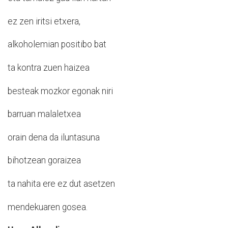
ez zen iritsi etxera,
alkoholemian positibo bat
ta kontra zuen haizea
besteak mozkor egonak niri
barruan malaletxea
orain dena da iluntasuna
bihotzean goraizea
ta nahita ere ez dut asetzen
mendekuaren gosea.