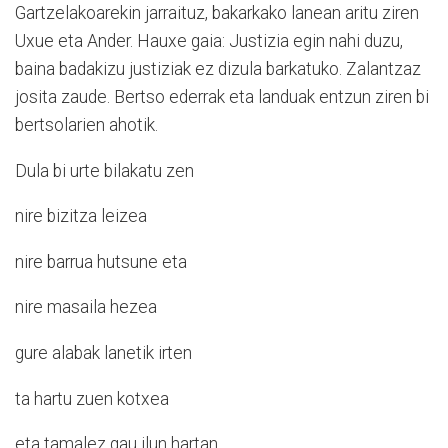
Gartzelakoarekin jarraituz, bakarkako lanean aritu ziren
Uxue eta Ander. Hauxe gaia: Justizia egin nahi duzu,
baina badakizu justiziak ez dizula barkatuko. Zalantzaz
josita zaude. Bertso ederrak eta landuak entzun ziren bi
bertsolarien ahotik.
Dula bi urte bilakatu zen
nire bizitza leizea
nire barrua hutsune eta
nire masaila hezea
gure alabak lanetik irten
ta hartu zuen kotxea
eta tamalez gau ilun hartan