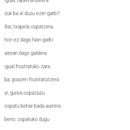
Igual, taberna batera
zuk ba al duzu ezer garbi?
Bai, txapela ospatzera,
hori ez dago hain garbi
airean dago galdera
igual frustratuko zara
ba, goazen frustratutzera
a!, gurea ospazazu
ospatu behar bada aurrera
beno, ospatuko dugu