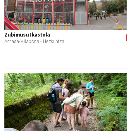
Previous
Next
Zubimusu Ikastola
Amasa-Villabona
- Hezkuntza