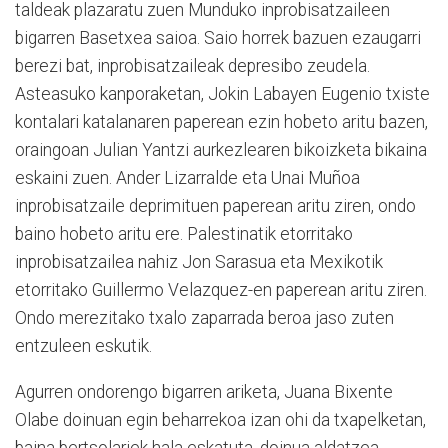
taldeak plazaratu zuen Munduko inprobisatzaileen
bigarren Basetxea saioa. Saio horrek bazuen ezaugarri
berezi bat, inprobisatzaileak depresibo zeudela.
Asteasuko kanporaketan, Jokin Labayen Eugenio txiste
kontalari katalanaren paperean ezin hobeto aritu bazen,
oraingoan Julian Yantzi aurkezlearen bikoizketa bikaina
eskaini zuen. Ander Lizarralde eta Unai Muñoa
inprobisatzaile deprimituen paperean aritu ziren, ondo
baino hobeto aritu ere. Palestinatik etorritako
inprobisatzailea nahiz Jon Sarasua eta Mexikotik
etorritako Guillermo Velazquez-en paperean aritu ziren.
Ondo merezitako txalo zaparrada beroa jaso zuten
entzuleen eskutik.
Agurren ondorengo bigarren ariketa, Juana Bixente
Olabe doinuan egin beharrekoa izan ohi da txapelketan,
baina bertsolariek hala eskatuta, doinua aldatzea