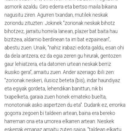
asmorik azaldu. Giro ederra eta bertso maila bikaina
nagusitu ziren. Agurren txandan, mutilek neskak
zoriondu zituzten: Jokinek "zorionak neskak bihotz
bihotzez, jarraitu horrela lanean, plazer bat baita hau
bizitzea, aldamio berdinean ta irri bat ezpainean",
abestu zuen. Unaik, "nahiz irabazi edota galdu, esan ohi
da dela antzera; ez da egia zeren gu hirurak, gentozen
gaur lehiatzera, eta datorren urtean neskak berriz
ikusiko gera", amaitu zuen. Ander azeriago ibili zen:
"zorionak neskeri, ilusioz beteta (bis), indar haundiyaz
eta egiyak gordeta, lehendikan banittun, nik bi
txapelketa, garaia zuen honek emateko buelta,
monotoniak asko aspertzen du eta". Dudarik ez, erronka
gogorra zegoen bi taldeen artean, baina era bereko
harreman ona eta umorea elkarren artean. Neskek
eskerrak emanaz amaitu zuten saioa, "taldean elkartu