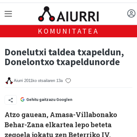
KOMUNITATEA
Donelutxi taldea txapeldun,
Donelontxo txapeldunorde
Aiurri
2011ko otsailaren 13a
Gehitu gaitzazu Googlen
Atzo gauean, Amasa-Villabonako
Behar-Zana elkartea lepo beteta
zegoela jokatu zen Beterriko IV.