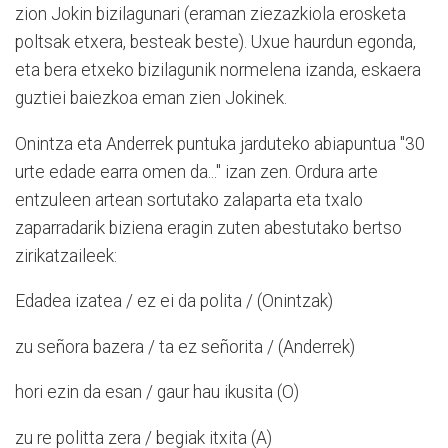
zion Jokin bizilagunari (eraman ziezazkiola erosketa
poltsak etxera, besteak beste). Uxue haurdun egonda,
eta bera etxeko bizilagunik normelena izanda, eskaera
guztiei baiezkoa eman zien Jokinek.
Onintza eta Anderrek puntuka jarduteko abiapuntua "30
urte edade earra omen da..." izan zen. Ordura arte
entzuleen artean sortutako zalaparta eta txalo
zaparradarik biziena eragin zuten abestutako bertso
zirikatzaileek:
Edadea izatea / ez ei da polita / (Onintzak)
zu señora bazera / ta ez señorita / (Anderrek)
hori ezin da esan / gaur hau ikusita (O)
zu re politta zera / begiak itxita (A)