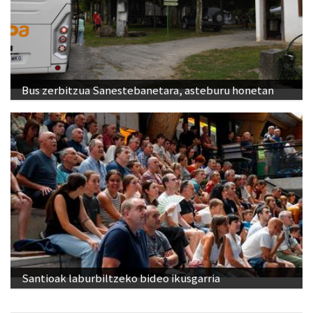
Bus zerbitzua Sanestebanetara, asteburu honetan
Santioak laburbiltzeko bideo ikusgarria