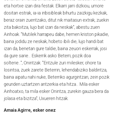
eta hortxe izan dira festak. Elkarri jarri dizkiou, umore
dositan estrak, ia-ia inbisibleak bihurtu zaizkigu kezkak,
beraz orain zuentzako, ditut nik maitasun extrak, zuekin
zita bakoitza, lujo bat izan da neskak", abestu zuen
Ainhoak. "Mutilek harrapeu dabe, hemen kriston pikadie,
baina jodidu ze neskak, hobeto ibili die, lujo handi bat
izan da, benetan gure taldie, baina zeuori eskerrak, josi
da gure sarie... Eskerrik asko Beterri, pozik doa
solterie...", Onintzak. "Entzule zuri milesker, ohore ta
losintsa, zuek zarete Beterrin, lehendabiziko baldintza,
baina aipatu nahi nuke, Beterriko agurgintzan, zein pozik
geunden uztartzen antzerkia eta hitza... Mila esker
Ainhoatxo, ta mila esker Onintza, zurekin gauza bera da
jolasa eta bizitza", Uxueren hitzak.
Amaia Agirre, esker onez