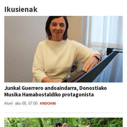
Ikusienak
Junkal Guerrero andoaindarra, Donostiako
Musika Hamabostaldiko protagonista
Aiurri
abu 05, 07:00
ANDOAIN