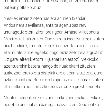
mutilek indartsu ekin zioten saioari, entzuleak laster
batean poltsikoratuz.
Neskek eman zioten hasiera agurren txandari.
Andoainera sevillanaz jantzita agertu baziren,
urrunagotik etorri ziren oraingoan Amasa-Villabonara:
Mexikotik, hain zuzen. Oso sarrera indartsua egin zuten
hiru bandidek, famatu izateko edozertarako gai zirela
eta mutilei aurre egiteko gogo biziz zetozela argi utziz:
‘Ez gara alferrik etorri, Tijuanatikan astoz'. Mexikoko
azentuarekin batera, hango doinuak ekarri zituzten
aurkezpenerako eta pistolak ere aldean zituztela, euren
azken kapritxoa Beterriko txapela zela jakinarazi zuten
eta, helburu hori lortzeko edozertarako prest zeudela.
Mutilen taldeak ere ez zuen aurkezpen makala eskaini,
benetan original eta barregarria izan zen Donelontxo