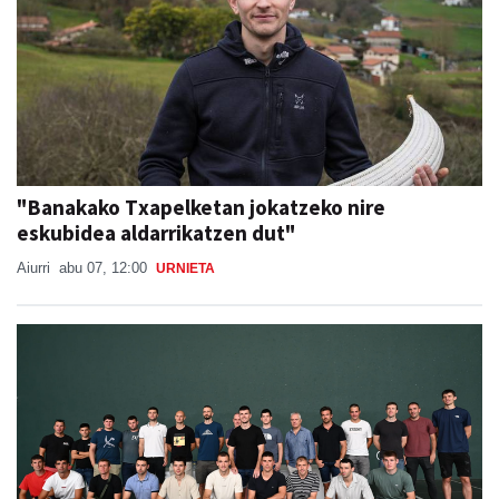
"Banakako Txapelketan jokatzeko nire
eskubidea aldarrikatzen dut"
Aiurri
abu 07, 12:00
URNIETA