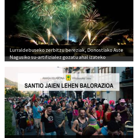
Lurraldebuseko zerbitzu bereziak, Donostiako Aste
Nagusiko su-artifizialez gozatu ahal izateko