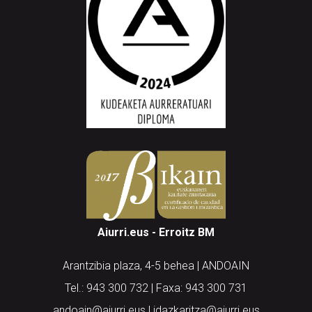
Aiurri.eus - Erroitz BM
Arantzibia plaza, 4-5 behea | ANDOAIN
Tel.: 943 300 732 | Faxa: 943 300 731
andoain@aiurri.eus | idazkaritza@aiurri.eus