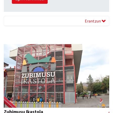
Erantzun
Previous
Next
Zubimusu Ikastola