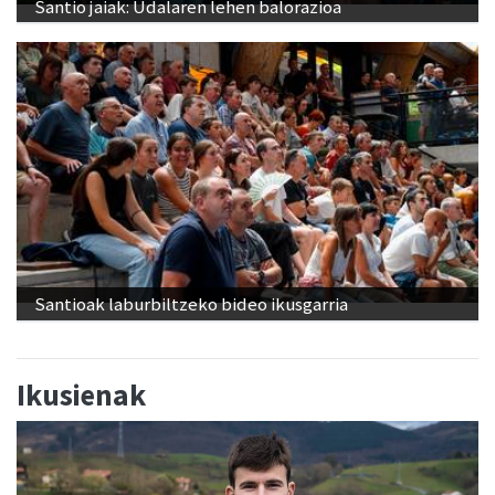
Santio jaiak: Udalaren lehen balorazioa
Santioak laburbiltzeko bideo ikusgarria
Ikusienak