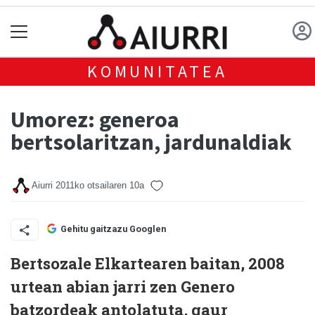
KOMUNITATEA
Umorez: generoa
bertsolaritzan, jardunaldiak
Aiurri
2011ko otsailaren 10a
Gehitu gaitzazu Googlen
Bertsozale Elkartearen baitan, 2008
urtean abian jarri zen Genero
batzordeak antolatuta, gaur