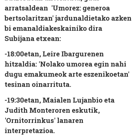
arratsaldean 'Umorez: generoa
bertsolaritzan' jardunaldietako azken
bi emanaldiakeskainiko dira
Subijana etxean:
-18:00etan, Leire Ibargurenen
hitzaldia: 'Nolako umorea egin nahi
dugu emakumeok arte eszenikoetan'
tesinan oinarrituta.
-19:30etan, Maialen Lujanbio eta
Judith Monteroren eskutik,
'Ornitorrinkus' lanaren
interpretazioa.