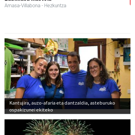
Amasa-Villabona
- Hezkuntza
Kantujira, auzo-afaria eta dantzaldia, asteburuko
ospakizunei ekiteko