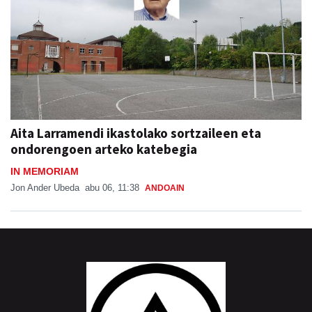
Aita Larramendi ikastolako sortzaileen eta
ondorengoen arteko katebegia
IN MEMORIAM
Jon Ander Ubeda
abu 06, 11:38
ANDOAIN