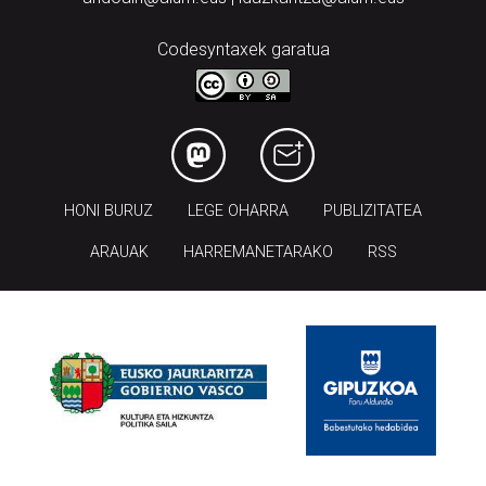
Codesyntaxek garatua
HONI BURUZ
LEGE OHARRA
PUBLIZITATEA
ARAUAK
HARREMANETARAKO
RSS