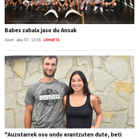
Babes zabala jaso du Ansak
Aiurri
abu 07, 13:55
URNIETA
"Auzotarrek oso ondo erantzuten dute, beti