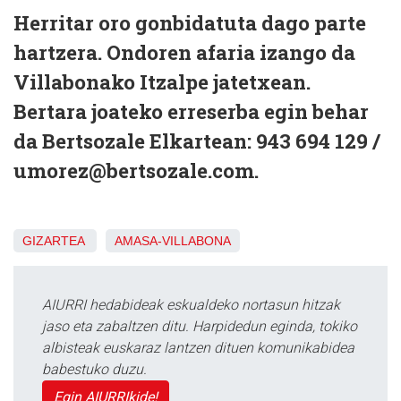
Herritar oro gonbidatuta dago parte
hartzera. Ondoren afaria izango da
Villabonako Itzalpe jatetxean.
Bertara joateko erreserba egin behar
da Bertsozale Elkartean: 943 694 129 /
umorez@bertsozale.com.
GIZARTEA
AMASA-VILLABONA
AIURRI hedabideak eskualdeko nortasun hitzak
jaso eta zabaltzen ditu. Harpidedun eginda, tokiko
albisteak euskaraz lantzen dituen komunikabidea
babestuko duzu.
Egin AIURRIkide!