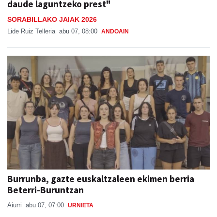
daude laguntzeko prest"
SORABILLAKO JAIAK 2026
Lide Ruiz Telleria
abu 07, 08:00
ANDOAIN
Burrunba, gazte euskaltzaleen ekimen berria
Beterri-Buruntzan
Aiurri
abu 07, 07:00
URNIETA