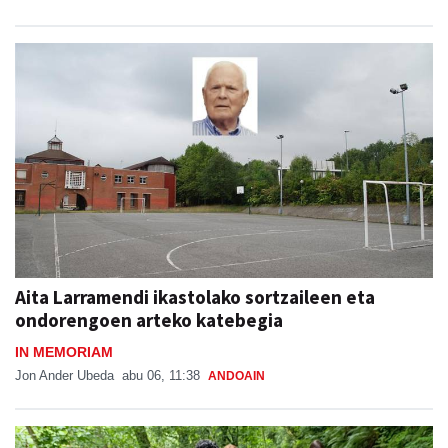
Aita Larramendi ikastolako sortzaileen eta
ondorengoen arteko katebegia
IN MEMORIAM
Jon Ander Ubeda
abu 06, 11:38
ANDOAIN