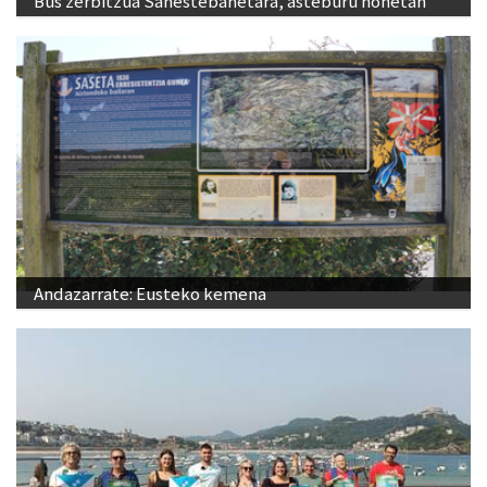
Bus zerbitzua Sanestebanetara, asteburu honetan
Andazarrate: Eusteko kemena