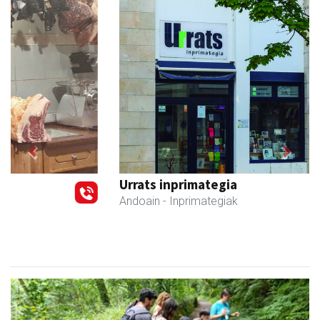
Previous
Next
Urrats inprimategia
Andoain
- Inprimategiak