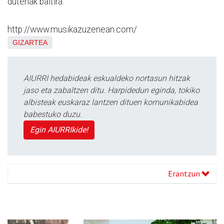
dutenak baitira.
http://www.musikazuzenean.com/
GIZARTEA
AIURRI hedabideak eskualdeko nortasun hitzak
jaso eta zabaltzen ditu. Harpidedun eginda, tokiko
albisteak euskaraz lantzen dituen komunikabidea
babestuko duzu.
Egin AIURRIkide!
Erantzun