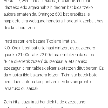
Bestalde, webgunea irekia da, eta kronikaren bat
idazteko edo argaki nahiz bideoren bat bidaltzeko
aukera ematen da. Oraingoz 600 bat erabiltzaile
harpidetu dira webgune honetara; horietatik zenbait hasi
dira kolaboratzen.
Irrati esatari ere bazara Txolarre Irratian…
K.O.: Orain bost bat urte hasi nintzen; asteazkenero
gaueko 21:00etatik 23:00etara emititzen da saioa.
“Bide okerretik zuzen” du izenburua, eta nahiko
ezezagun diren taldeak elkarrizketatzen ditut bertan. Ez
da musika ildo bakarrera lotzen. Tximista batek bota
berri duen antena konpontzen den bezain pronto
jarraituko du saioak.
Zein iritzi duzu irrati handiek talde ezezagunei