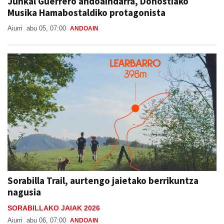
Junkal Guerrero andoaindarra, Donostiako
Musika Hamabostaldiko protagonista
Aiurri
abu 05, 07:00
ANDOAIN
Sorabilla Trail, aurtengo jaietako berrikuntza
nagusia
SORABILLAKO JAIAK 2026
Aiurri
abu 06, 07:00
ANDOAIN