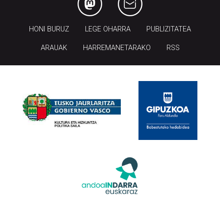
HONI BURUZ
LEGE OHARRA
PUBLIZITATEA
ARAUAK
HARREMANETARAKO
RSS