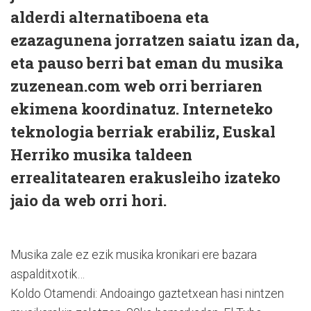
alderdi alternatiboena eta
ezazagunena jorratzen saiatu izan da,
eta pauso berri bat eman du musika
zuzenean.com web orri berriaren
ekimena koordinatuz. Interneteko
teknologia berriak erabiliz, Euskal
Herriko musika taldeen
errealitatearen erakusleiho izateko
jaio da web orri hori.
Musika zale ez ezik musika kronikari ere bazara
aspalditxotik…
Koldo Otamendi: Andoaingo gaztetxean hasi nintzen