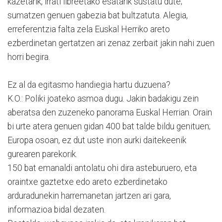
kazetarik, irrati libreetako esatarik sustatu dute;
sumatzen genuen gabezia bat bultzatuta. Alegia,
erreferentzia falta zela Euskal Herriko areto
ezberdinetan gertatzen ari zenaz zerbait jakin nahi zuen
horri begira.
Ez al da egitasmo handiegia hartu duzuena?
K.O.: Poliki joateko asmoa dugu. Jakin badakigu zein
aberatsa den zuzeneko panorama Euskal Herrian. Orain
bi urte atera genuen gidan 400 bat talde bildu genituen;
Europa osoan, ez dut uste inon aurki daitekeenik
gurearen parekorik.
150 bat emanaldi antolatu ohi dira asteburuero, eta
oraintxe gaztetxe edo areto ezberdinetako
arduradunekin harremanetan jartzen ari gara,
informazioa bidal dezaten.