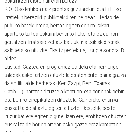
eskaintzen dioten arretari buruz?
K.O.: Oso kritikoa naiz prentsa guztiarekin, eta EiTBko
irratiekin bereziki, publikoak diren heinean. Hedabide
publiko batek, ordea, bertan egiten den musikari
aparteko tartea eskaini beharko lioke, eta ez da hori
gertatzen. Irratsaio zehatz batzuk, irla txikiak direnak,
salbuetsiko nituzke: Ekaitz perfektua, Jungla sonora, B
aldea…
Euskadi Gaztearen programazioa dela eta hemengo
taldeak asko jartzen dituztela esaten dute, baina gauza
da soilik talde berberak (Ken Zazpi, Berri Txarrak,
Gatibu…) hartzen dituztela kontuan, eta horienak behin
eta berriro errepikatzen dituztela. Gainerako ehunka
euskal talde ahaztu egiten dituzte. Bestetik, beste
iruzur bat ere egiten digute; izan ere, emititzen dituzten
euskal talde horien artean asko gazteleraz kantatzen