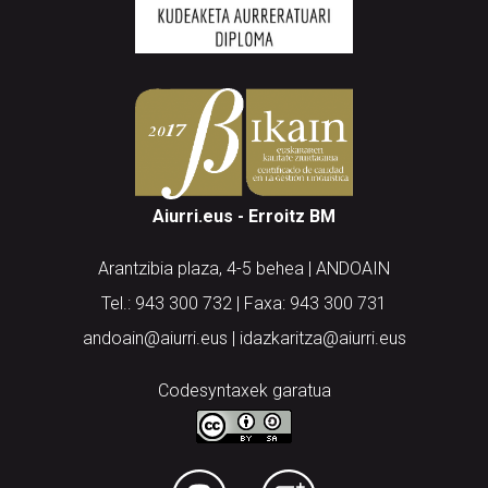
Aiurri.eus - Erroitz BM
Arantzibia plaza, 4-5 behea | ANDOAIN
Tel.: 943 300 732 | Faxa: 943 300 731
andoain@aiurri.eus | idazkaritza@aiurri.eus
Codesyntaxek garatua