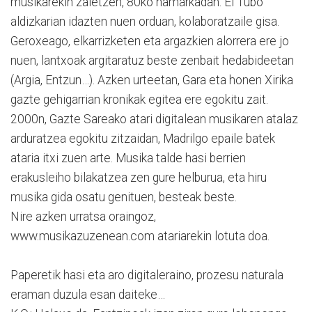
musikarekin zaletzen, 80ko hamarkadan. El Tubo
aldizkarian idazten nuen orduan, kolaboratzaile gisa.
Geroxeago, elkarrizketen eta argazkien alorrera ere jo
nuen, lantxoak argitaratuz beste zenbait hedabideetan
(Argia, Entzun…). Azken urteetan, Gara eta honen Xirika
gazte gehigarrian kronikak egitea ere egokitu zait.
2000n, Gazte Sareako atari digitalean musikaren atalaz
arduratzea egokitu zitzaidan, Madrilgo epaile batek
ataria itxi zuen arte. Musika talde hasi berrien
erakusleiho bilakatzea zen gure helburua, eta hiru
musika gida osatu genituen, besteak beste.
Nire azken urratsa oraingoz,
www.musikazuzenean.com atariarekin lotuta doa.
Paperetik hasi eta aro digitaleraino, prozesu naturala
eraman duzula esan daiteke…