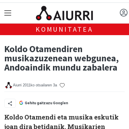
KOMUNITATEA
Koldo Otamendiren
musikazuzenean webgunea,
Andoaindik mundu zabalera
Aiurri
2011ko otsailaren 3a
Gehitu gaitzazu Googlen
Koldo Otamendi eta musika eskutik
joan dira betidanik. Musikarien