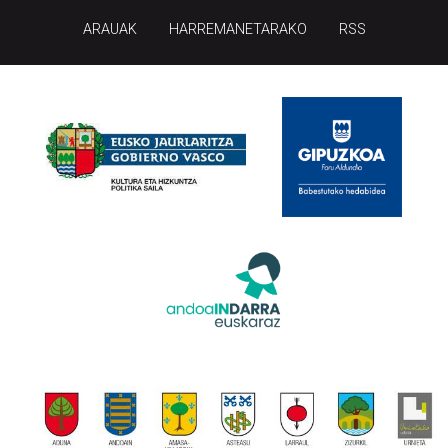
ARAUAK
HARREMANETARAKO
RSS