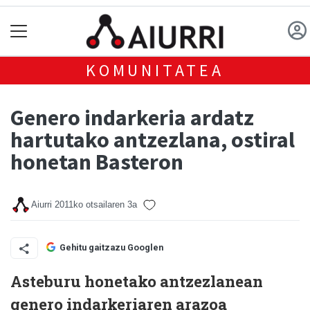
KOMUNITATEA
Genero indarkeria ardatz
hartutako antzezlana, ostiral
honetan Basteron
Aiurri
2011ko otsailaren 3a
Gehitu gaitzazu Googlen
Asteburu honetako antzezlanean
genero indarkeriaren arazoa