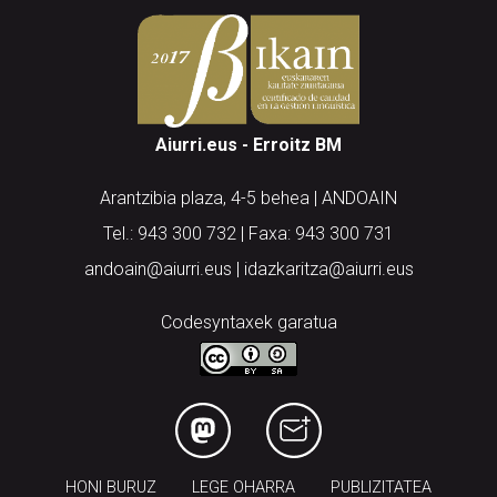
Aiurri.eus - Erroitz BM
Arantzibia plaza, 4-5 behea | ANDOAIN
Tel.: 943 300 732 | Faxa: 943 300 731
andoain@aiurri.eus | idazkaritza@aiurri.eus
Codesyntaxek garatua
HONI BURUZ
LEGE OHARRA
PUBLIZITATEA