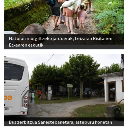
Naturan murgiltzeko jarduerak, Leizaran Bisitarien
Etxearen eskutik
Bus zerbitzua Sanestebanetara, asteburu honetan