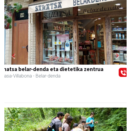
Previous
Next
Coviran Karrika
Andoain
- Janari-dendak