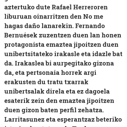
aztertuko dute Rafael Herreroren
liburuan oinarritzen den No me
hagas daño lanarekin. Fernando
Bernuések zuzentzen duen lan honen
protagonista emaztea jipoitzen duen
unibertsitateko irakasle eta idazle bat
da. Irakaslea bi aurpegitako gizona
da, eta pertsonaia horrek argi
erakusten du tratu txarrak
unibertsalak direla eta ez dagoela
esaterik zein den emaztea jipoitzen
duen gizon baten perfil zehatza.
Larritasunez eta esperantzaz beteriko