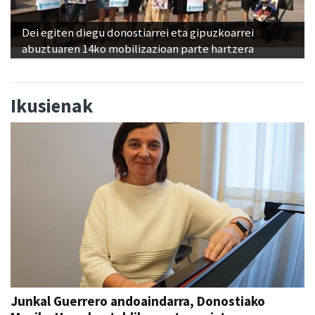
Dei egiten diegu donostiarrei eta gipuzkoarrei
abuztuaren 14ko mobilizazioan parte hartzera
Ikusienak
Junkal Guerrero andoaindarra, Donostiako