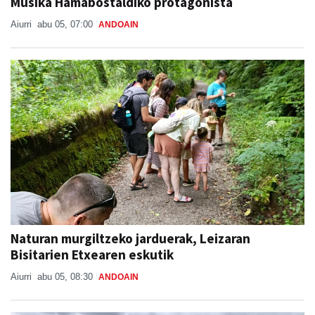
Musika Hamabostaldiko protagonista
Aiurri
abu 05, 07:00
ANDOAIN
Naturan murgiltzeko jarduerak, Leizaran
Bisitarien Etxearen eskutik
Aiurri
abu 05, 08:30
ANDOAIN