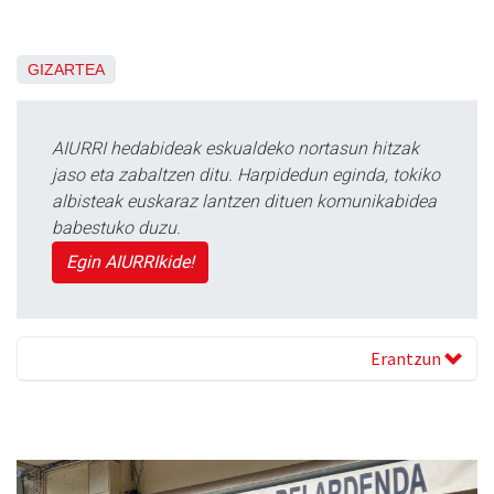
GIZARTEA
AIURRI hedabideak eskualdeko nortasun hitzak
jaso eta zabaltzen ditu. Harpidedun eginda, tokiko
albisteak euskaraz lantzen dituen komunikabidea
babestuko duzu.
Egin AIURRIkide!
Erantzun