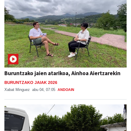
Buruntzako jaien atarikoa, Ainhoa Aiertzarekin
BURUNTZAKO JAIAK 2026
Xabat Minguez
abu 04, 07:05
ANDOAIN