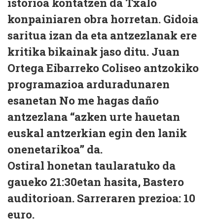
istorioa kontatzen da Txalo
konpainiaren obra horretan. Gidoia
saritua izan da eta antzezlanak ere
kritika bikainak jaso ditu. Juan
Ortega Eibarreko Coliseo antzokiko
programazioa arduradunaren
esanetan No me hagas daño
antzezlana “azken urte hauetan
euskal antzerkian egin den lanik
onenetarikoa” da.
Ostiral honetan taularatuko da
gaueko 21:30etan hasita, Bastero
auditorioan. Sarreraren prezioa: 10
euro.