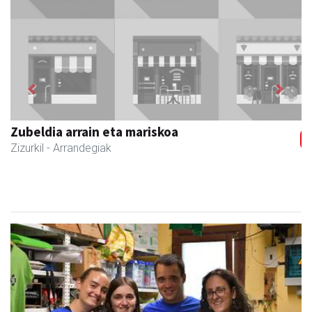
Previous
Next
Zubimusu Ikastola
Zizurkil
- Hezkuntza