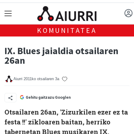
KOMUNITATEA
IX. Blues jaialdia otsailaren
26an
Aiurri
2011ko otsailaren 3a
Gehitu gaitzazu Googlen
Otsailaren 26an, 'Zizurkilen ezer ez ta
festa !!' zikloaren baitan, herriko
tabernetan Blues musikaren IX.