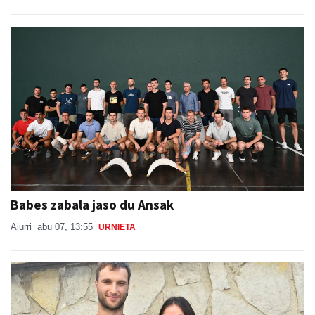
Babes zabala jaso du Ansak
Aiurri
abu 07, 13:55
URNIETA