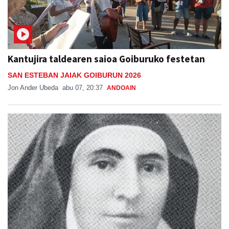
Kantujira taldearen saioa Goiburuko festetan
SAN ESTEBAN JAIAK GOIBURUN 2026
Jon Ander Ubeda
abu 07, 20:37
ANDOAIN
Otoitzaldia, larunbat honetan, Ama Kandidaren