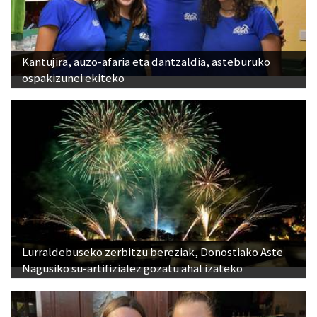
Kantujira, auzo-afaria eta dantzaldia, asteburuko
ospakizunei ekiteko
Lurraldebuseko zerbitzu bereziak, Donostiako Aste
Nagusiko su-artifizialez gozatu ahal izateko