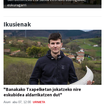
Ikusienak
"Banakako Txapelketan jokatzeko nire
eskubidea aldarrikatzen dut"
Aiurri
abu 07, 12:00
URNIETA