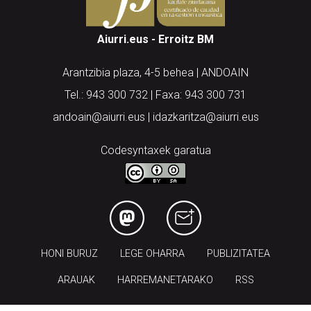
Aiurri.eus - Erroitz BM
Arantzibia plaza, 4-5 behea | ANDOAIN
Tel.: 943 300 732 | Faxa: 943 300 731
andoain@aiurri.eus | idazkaritza@aiurri.eus
Codesyntaxek garatua
HONI BURUZ
LEGE OHARRA
PUBLIZITATEA
ARAUAK
HARREMANETARAKO
RSS