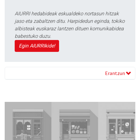
AIURRI hedabideak eskualdeko nortasun hitzak
jaso eta zabaltzen ditu. Harpidedun eginda, tokiko
albisteak euskaraz lantzen dituen komunikabidea
babestuko duzu.
Egin AIURRIkide!
Erantzun