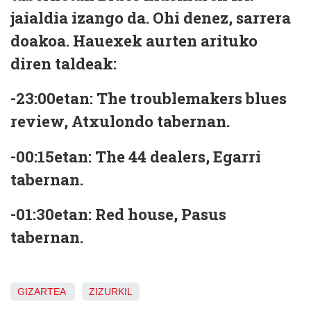
jaialdia izango da. Ohi denez, sarrera
doakoa. Hauexek aurten arituko
diren taldeak:
-23:00etan: The troublemakers blues
review, Atxulondo tabernan.
-00:15etan: The 44 dealers, Egarri
tabernan.
-01:30etan: Red house, Pasus
tabernan.
GIZARTEA
ZIZURKIL