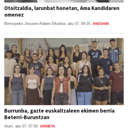
omenez
Berrozpeko Jesusen Alaben Elkartea
abu 07, 09:25
ANDOAIN
Burrunba, gazte euskaltzaleen ekimen berria
Beterri-Buruntzan
Aiurri
abu 07, 07:00
URNIETA