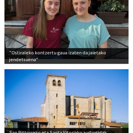
"Ostiraleko kontzertu gaua izaten da jaietako
jendetsuena"
San Bittorreko eta Santa Vitoriako audiogidak,
eskuragarri