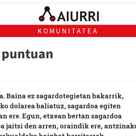
KOMUNITATEA
: puntuan
a. Baina ez sagardotegietan bakarrik,
eko dolarea baliatuz, sagardoa egiten
an ere. Egun, etxean bertan sagardoa
 jaitsi den arren, oraindik ere, antzinak
 eskualdeko hainbat herritarrek.