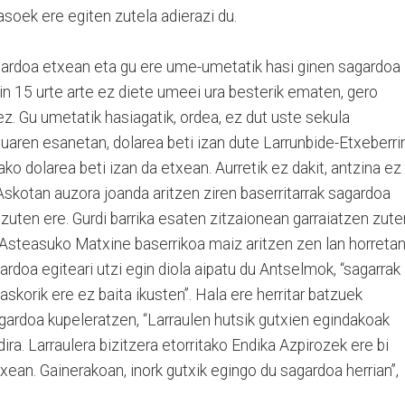
rasoek ere egiten zutela adierazi du.
gardoa etxean eta gu ere ume-umetatik hasi ginen sagardoa
ain 15 urte arte ez diete umeei ura besterik ematen, gero
ez. Gu umetatik hasiagatik, ordea, ez dut uste sekula
tuaren esanetan, dolarea beti izan dute Larrunbide-Etxeberrin
ko dolarea beti izan da etxean. Aurretik ez dakit, antzina ez
 Askotan auzora joanda aritzen ziren baserritarrak sagardoa
bazuten ere. Gurdi barrika esaten zitzaionean garraiatzen zute
 Asteasuko Matxine baserrikoa maiz aritzen zen lan horretan
doa egiteari utzi egin diola aipatu du Antselmok, “sagarrak
 askorik ere ez baita ikusten”. Hala ere herritar batzuek
agardoa kupeleratzen, “Larraulen hutsik gutxien egindakoak
ra. Larraulera bizitzera etorritako Endika Azpirozek ere bi
xean. Gainerakoan, inork gutxik egingo du sagardoa herrian”,