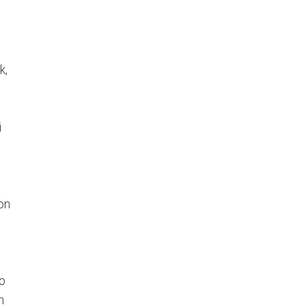
k,
i
on
ko
n