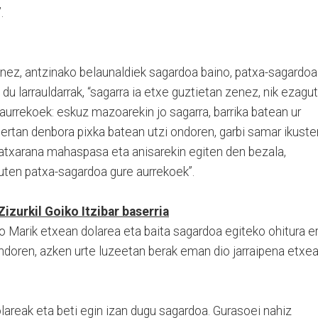
.
nez, antzinako belaunaldiek sagardoa baino, patxa-sagardoa
du larrauldarrak, “sagarra ia etxe guztietan zenez, nik ezagu
aurrekoek: eskuz mazoarekin jo sagarra, barrika batean ur
 bertan denbora pixka batean utzi ondoren, garbi samar ikuste
atxarana mahaspasa eta anisarekin egiten den bezala,
zuten patxa-sagardoa gure aurrekoek”.
urkil Goiko Itzibar baserria
ro Marik etxean dolarea eta baita sagardoa egiteko ohitura er
ndoren, azken urte luzeetan berak eman dio jarraipena etxe
lareak eta beti egin izan dugu sagardoa. Gurasoei nahiz