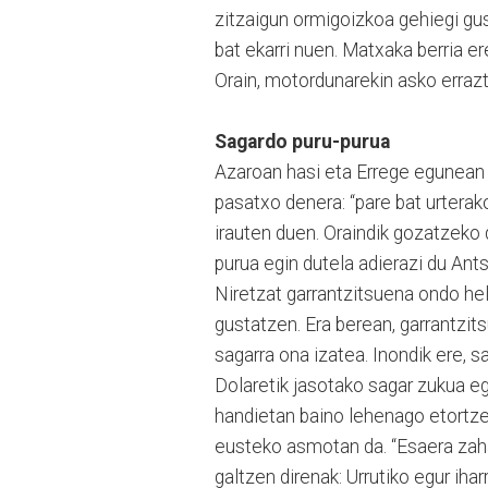
zitzaigun ormigoizkoa gehiegi gus
bat ekarri nuen. Matxaka berria er
Orain, motordunarekin asko errazt
Sagardo puru-purua
Azaroan hasi eta Errege egunean 
pasatxo denera: “pare bat urterak
irauten duen. Oraindik gozatzeko 
purua egin dutela adierazi du Ants
Niretzat garrantzitsuena ondo hel
gustatzen. Era berean, garrantzits
sagarra ona izatea. Inondik ere, s
Dolaretik jasotako sagar zukua egu
handietan baino lehenago etortzen
eusteko asmotan da. “Esaera zahar
galtzen direnak: Urrutiko egur ihar