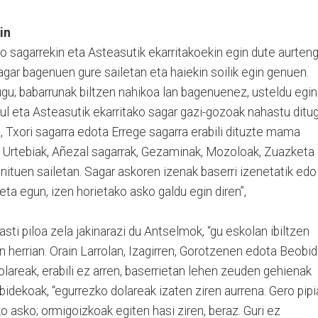
in
o sagarrekin eta Asteasutik ekarritakoekin egin dute aurten
agar bagenuen gure sailetan eta haiekin soilik egin genuen.
tugu; babarrunak biltzen nahikoa lan bagenuenez, usteldu egin
aul eta Asteasutik ekarritako sagar gazi-gozoak nahastu ditu
 Txori sagarra edota Errege sagarra erabili dituzte mama
, Urtebiak, Añezal sagarrak, Gezaminak, Mozoloak, Zuazketa
ituen sailetan. Sagar askoren izenak baserri izenetatik edo
 eta egun, izen horietako asko galdu egin diren”,
asti piloa zela jakinarazi du Antselmok, “gu eskolan ibiltzen
 herrian. Orain Larrolan, Izagirren, Gorotzenen edota Beobi
olareak, erabili ez arren, baserrietan lehen zeuden gehienak
idekoak, “egurrezko dolareak izaten ziren aurrena. Gero pipi
o asko; ormigoizkoak egiten hasi ziren, beraz. Guri ez