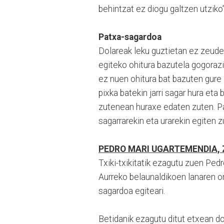
behintzat ez diogu galtzen utziko”
Patxa-sagardoa
Dolareak leku guztietan ez zeude
egiteko ohitura bazutela gogorazi 
ez nuen ohitura bat bazuten gure 
pixka batekin jarri sagar hura eta
zutenean huraxe edaten zuten. P
sagarrarekin eta urarekin egiten 
PEDRO MARI UGARTEMENDIA, Ziz
Txiki-txikitatik ezagutu zuen Ped
Aurreko belaunaldikoen lanaren o
sagardoa egiteari.
Betidanik ezagutu ditut etxean do