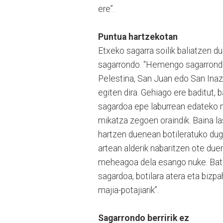
ere”.
Puntua hartzekotan
Etxeko sagarra soilik baliatzen d
sagarrondo. “Hemengo sagarrondoak
Pelestina, San Juan edo San Inazi
egiten dira. Gehiago ere baditut, 
sagardoa epe laburrean edateko m
mikatza zegoen oraindik. Baina l
hartzen duenean botileratuko dug
artean alderik nabaritzen ote duen
meheagoa dela esango nuke. Batz
sagardoa, botilara atera eta bizp
majia-potajiarik”.
Sagarrondo berririk ez