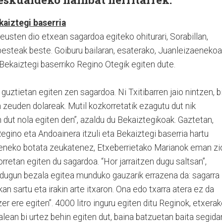
aiztegi baserria
eusten dio etxean sagardoa egiteko ohiturari, Sorabillan,
besteak beste. Goiburu bailaran, esaterako, Juanleizaenekoa
ekaiztegi baserriko Regino Otegik egiten dute.
guztietan egiten zen sagardoa. Ni Txitibarren jaio nintzen, b
n zeuden dolareak. Mutil kozkorretatik ezagutu dut nik
n dut nola egiten den”, azaldu du Bekaiztegikoak. Gaztetan,
Regino eta Andoainera itzuli eta Bekaiztegi baserria hartu
oeneko botata zeukatenez, Etxeberrietako Marianok eman zi
horretan egiten du sagardoa. “Hor jarraitzen dugu saltsan”,
n dugun bezala egitea munduko gauzarik errazena da: sagarra
ikan sartu eta irakin arte itxaron. Ona edo txarra atera ez da
r ere egiten”. 4000 litro inguru egiten ditu Reginok, etxera
alean bi urtez behin egiten dut, baina batzuetan baita segida