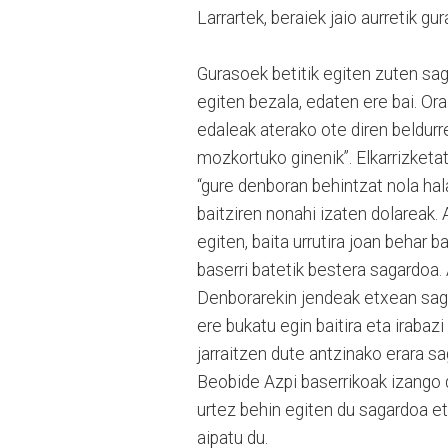
Larrartek, beraiek jaio aurretik gu
Gurasoek betitik egiten zuten sa
egiten bezala, edaten ere bai. Or
edaleak aterako ote diren beldurr
mozkortuko ginenik”. Elkarrizketa
“gure denboran behintzat nola hala
baitziren nonahi izaten dolareak.
egiten, baita urrutira joan behar 
baserri batetik bestera sagardoa.
Denborarekin jendeak etxean sagar
ere bukatu egin baitira eta irabazi
jarraitzen dute antzinako erara s
Beobide Azpi baserrikoak izango di
urtez behin egiten du sagardoa et
aipatu du.