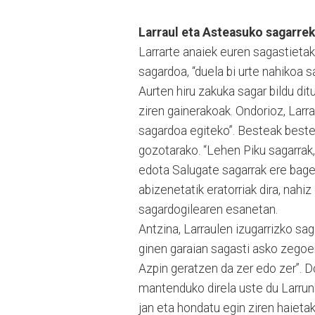
Larraul eta Asteasuko sagarrek
Larrarte anaiek euren sagastietak
sagardoa, “duela bi urte nahikoa s
Aurten hiru zakuka sagar bildu di
ziren gainerakoak. Ondorioz, Larr
sagardoa egiteko”. Besteak beste,
gozotarako. “Lehen Piku sagarrak
edota Salugate sagarrak ere bagen
abizenetatik eratorriak dira, nahiz
sagardogilearen esanetan.
Antzina, Larraulen izugarrizko sag
ginen garaian sagasti asko zegoen
Azpin geratzen da zer edo zer”. D
mantenduko direla uste du Larrunb
jan eta hondatu egin ziren haietak