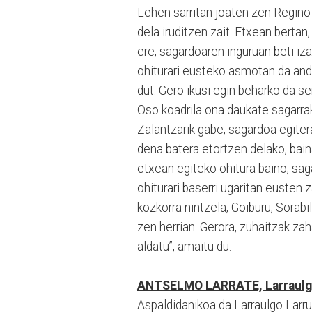
Lehen sarritan joaten zen Regino 
dela iruditzen zait. Etxean bertan,
ere, sagardoaren inguruan beti iz
ohiturari eusteko asmotan da ando
dut. Gero ikusi egin beharko da se
Oso koadrila ona daukate sagarrak
Zalantzarik gabe, sagardoa egiter
dena batera etortzen delako, bain
etxean egiteko ohitura baino, saga
ohiturari baserri ugaritan eusten 
kozkorra nintzela, Goiburu, Sorab
zen herrian. Gerora, zuhaitzak zah
aldatu”, amaitu du.
ANTSELMO LARRATE, Larraulgo 
Aspaldidanikoa da Larraulgo Larr