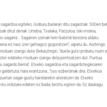
u sagardoa egiteko, Goiburu bailaran ditu sagastiak: 500en ba
 ditut denak: Urtebia, Txalaka, Patzuloa, Iski-miskia,
o sagarra… Sagarren izenak herri batetik bestera aldatu
baina ez naiz izen gehiagoz gogoratzen”, aipatu du. Aurtengo
oduan izango dute Bekaiztegin, “duela gutxi probatu nuen 
aster edateko moduan izango dela pentsatzen dut. Puntua
u sagardo berria”. Etxeko sagardoa eta sagardotegikoaren
 galdetuta, hara erantzuna:, “oso ezberdinak dira. Etxekoa
uetan sagar gustu handiarekin ateratzen da. Etxeko
ahiru ordutara edaten ez bada, belztu egiten da. Ez daukagu