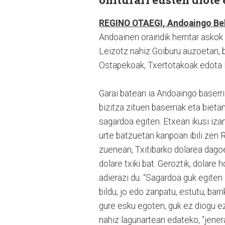
REGINO OTAEGI, Andoaingo Bek
Andoainen oraindik herritar askok 
Leizotz nahiz Goiburu auzoetan, 
Ostapekoak, Txertotakoak edota B
Garai batean ia Andoaingo baserri 
bizitza zituen baserriak eta bieta
sagardoa egiten. Etxean ikusi iza
urte batzuetan kanpoan ibili zen 
zuenean, Txitibarko dolarea dag
dolare txiki bat. Geroztik, dolare 
adierazi du. “Sagardoa guk egite
bildu, jo edo zanpatu, estutu, barr
gure esku egoten, guk ez diogu eze
nahiz lagunartean edateko, “jener