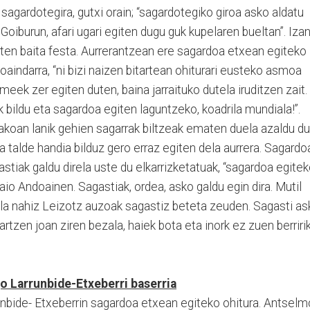
sagardotegira, gutxi orain; “sagardotegiko giroa asko aldatu
 Goiburun, afari ugari egiten dugu guk kupelaren bueltan”. Iza
aten baita festa. Aurrerantzean ere sagardoa etxean egiteko
aindarra, “ni bizi naizen bitartean ohiturari eusteko asmoa
meek zer egiten duten, baina jarraituko dutela iruditzen zait.
 bildu eta sagardoa egiten laguntzeko, koadrila mundiala!”.
akoan lanik gehien sagarrak biltzeak ematen duela azaldu du
a talde handia bilduz gero erraz egiten dela aurrera. Sagardo
stiak galdu direla uste du elkarrizketatuak, “sagardoa egite
zaio Andoainen. Sagastiak, ordea, asko galdu egin dira. Mutil
illa nahiz Leizotz auzoak sagastiz beteta zeuden. Sagasti as
artzen joan ziren bezala, haiek bota eta inork ez zuen berriri
Larrunbide-Etxeberri baserria
unbide- Etxeberrin sagardoa etxean egiteko ohitura. Antselm