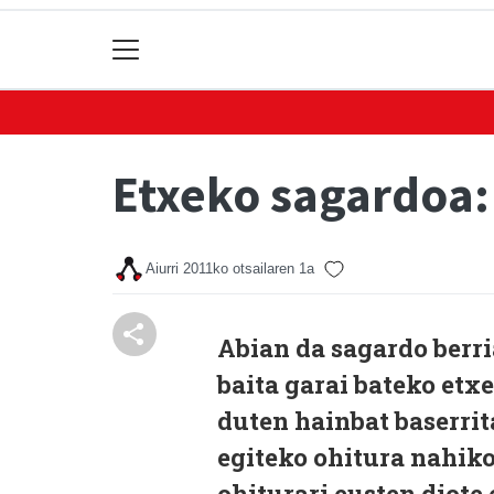
Etxeko sagardoa
Aiurri
2011ko otsailaren 1a
Abian da sagardo berri
baita garai bateko etx
duten hainbat baserrit
egiteko ohitura nahikoa
ohiturari eusten diote