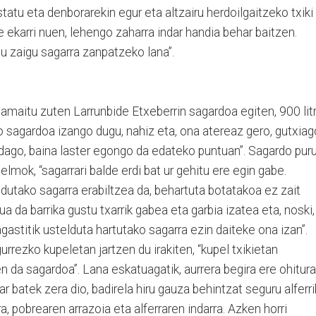
tatu eta denborarekin egur eta altzairu herdoilgaitzeko txiki
e ekarri nuen, lehengo zaharra indar handia behar baitzen.
u zaigu sagarra zanpatzeko lana”.
amaitu zuten Larrunbide Etxeberrin sagardoa egiten, 900 lit
o sagardoa izango dugu, nahiz eta, ona atereaz gero, gutxiag
dago, baina laster egongo da edateko puntuan”. Sagardo puru
elmok, “sagarrari balde erdi bat ur gehitu ere egin gabe.
dutako sagarra erabiltzea da, behartuta botatakoa ez zait
ua da barrika gustu txarrik gabea eta garbia izatea eta, noski,
agastitik ustelduta hartutako sagarra ezin daiteke ona izan”.
rrezko kupeletan jartzen du irakiten, “kupel txikietan
 da sagardoa”. Lana eskatuagatik, aurrera begira ere ohitura
 batek zera dio, badirela hiru gauza behintzat seguru alferri
ra, pobrearen arrazoia eta alferraren indarra. Azken horri