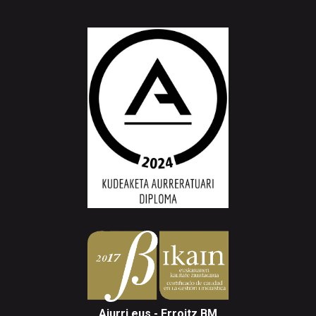
Aiurri.eus - Erroitz BM