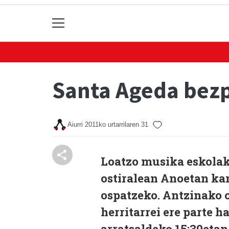
Santa Ageda bezp
Aiurri
2011ko urtarrilaren 31
Loatzo musika eskolak
ostiralean Anoetan ka
ospatzeko. Antzinako o
herritarrei ere parte h
arratsaldeko 15:30etan