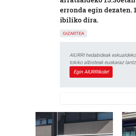
erronda egin dezaten. 
ibiliko dira.
GIZARTEA
AIURRI hedabideak eskualdeko n
tokiko albisteak euskaraz lan
Egin AIURRIkide!