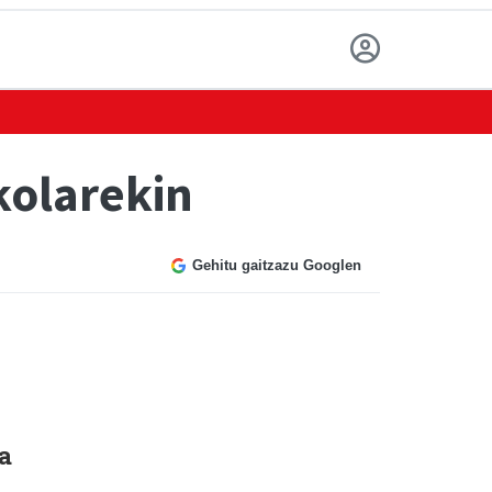
kolarekin
Gehitu gaitzazu Googlen
la