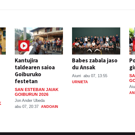
Kantujira
Babes zabala jaso
P
taldearen saioa
du Ansak
gi
Goiburuko
SA
Aiurri
abu 07, 13:55
festetan
GO
URNIETA
Aiu
SAN ESTEBAN JAIAK
AN
GOIBURUN 2026
Jon Ander Ubeda
K
abu 07, 20:37
ANDOAIN