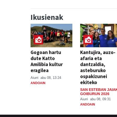
Ikusienak
Gogoan hartu
Kantujira, auzo-
dute Katto
afaria eta
Amilibia kultur
dantzaldia,
eragilea
asteburuko
ospakizunei
Aiurri
abu 08, 13:24
ekiteko
ANDOAIN
SAN ESTEBAN JAIA
GOIBURUN 2026
Aiurri
abu 08, 09:31
ANDOAIN