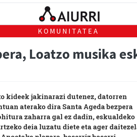
KOMUNITATEA
era, Loatzo musika es
o kideek jakinarazi dutenez, datorren
ntuan aterako dira Santa Ageda bezpera
hitura zaharra gal ez dadin, eskualdeko
artzeko deia luzatu diete eta ager daiteze
 Anoetako plazara, baserriz baserri