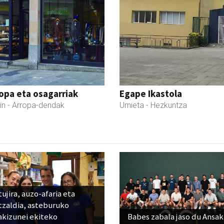
ropa eta osagarriak
Egape Ikastola
in
- Arropa-dendak
Urnieta
- Hezkuntza
ujira, auzo-afaria eta
tzaldia, asteburuko
akizunei ekiteko
Babes zabala jaso du Ansak