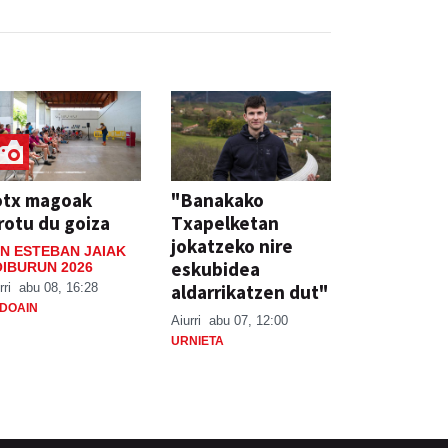
otx magoak
"Banakako
rotu du goiza
Txapelketan
jokatzeko nire
N ESTEBAN JAIAK
eskubidea
IBURUN 2026
aldarrikatzen dut"
rri
abu 08, 16:28
DOAIN
Aiurri
abu 07, 12:00
URNIETA