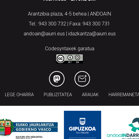
Arantzibia plaza, 4-5 behea | ANDOAIN
Tel.: 943 300 732 | Faxa: 943 300 731
andoain@aiurri.eus | idazkaritza@aiurri.eus
Codesyntaxek garatua
LEGE OHARRA
PUBLIZITATEA
ARAUAK
HARREMANET