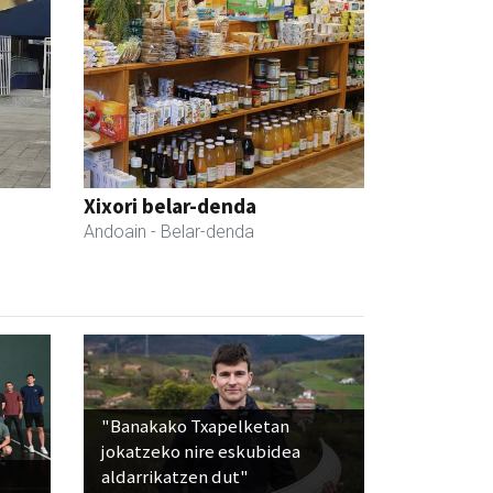
Xixori belar-denda
Andoain
- Belar-denda
"Banakako Txapelketan
jokatzeko nire eskubidea
aldarrikatzen dut"