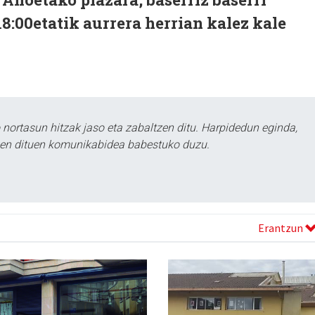
18:00etatik aurrera herrian kalez kale
ortasun hitzak jaso eta zabaltzen ditu. Harpidedun eginda,
tzen dituen komunikabidea babestuko duzu.
Erantzun