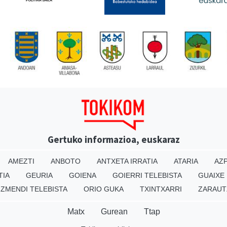
Gertuko informazioa, euskaraz
AMEZTI
ANBOTO
ANTXETA IRRATIA
ATARIA
AZP
TIA
GEURIA
GOIENA
GOIERRI TELEBISTA
GUAIXE
IZMENDI TELEBISTA
ORIO GUKA
TXINTXARRI
ZARAUT
Matx
Gurean
Ttap