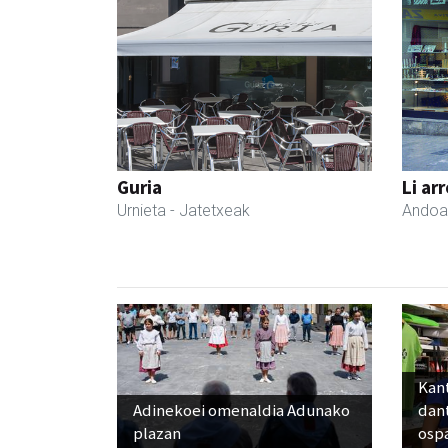
Guria
Li ar
Urnieta
- Jatetxeak
Andoa
Kant
Adinekoei omenaldia Adunako
dan
plazan
osp