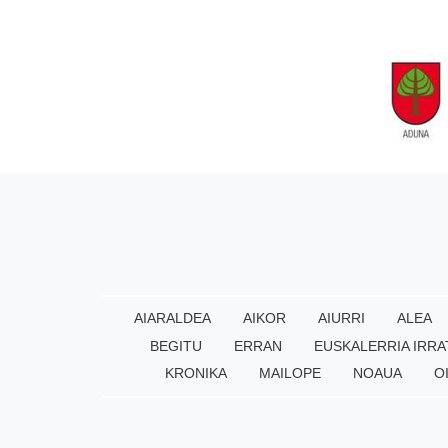
AIARALDEA
AIKOR
AIURRI
ALEA
BEGITU
ERRAN
EUSKALERRIA IRRA
KRONIKA
MAILOPE
NOAUA
O