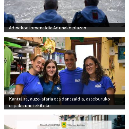
Adinekoei omenaldia Adunako plazan
Kantujira, auzo-afaria eta dantzaldia, asteburuko
ospakizunei ekiteko