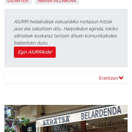
GIZARTEA
AMASA-VILLABONA
AIURRI hedabideak eskualdeko nortasun hitzak
jaso eta zabaltzen ditu. Harpidedun eginda, tokiko
albisteak euskaraz lantzen dituen komunikabidea
babestuko duzu.
Egin AIURRIkide!
Erantzun