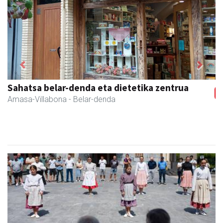
Previous
Next
Amasa kafetegia
Amasa-Villabona
- Gozotegiak