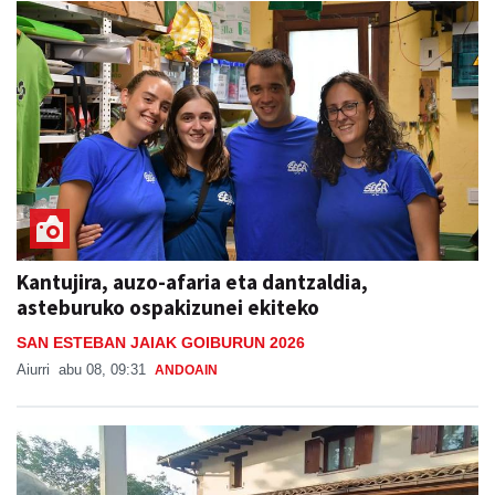
Kantujira, auzo-afaria eta dantzaldia,
asteburuko ospakizunei ekiteko
SAN ESTEBAN JAIAK GOIBURUN 2026
Aiurri
abu 08, 09:31
ANDOAIN