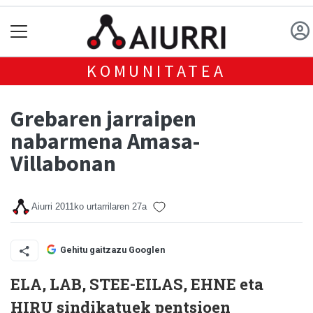
KOMUNITATEA
Grebaren jarraipen
nabarmena Amasa-
Villabonan
Aiurri
2011ko urtarrilaren 27a
Gehitu gaitzazu Googlen
ELA, LAB, STEE-EILAS, EHNE eta
HIRU sindikatuek pentsioen