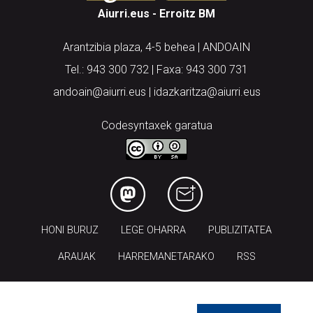
Aiurri.eus - Erroitz BM
Arantzibia plaza, 4-5 behea | ANDOAIN
Tel.: 943 300 732 | Faxa: 943 300 731
andoain@aiurri.eus | idazkaritza@aiurri.eus
Codesyntaxek garatua
HONI BURUZ
LEGE OHARRA
PUBLIZITATEA
ARAUAK
HARREMANETARAKO
RSS