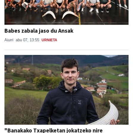
Babes zabala jaso du Ansak
Aiurri
abu 07, 13:55
URNIETA
"Banakako Txapelketan jokatzeko nire