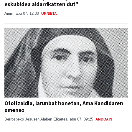
eskubidea aldarrikatzen dut"
Aiurri
abu 07, 12:00
URNIETA
Otoitzaldia, larunbat honetan, Ama Kandidaren
omenez
Berrozpeko Jesusen Alaben Elkartea
abu 07, 09:25
ANDOAIN