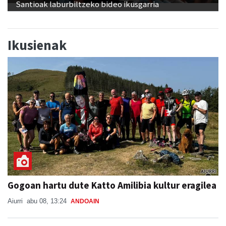
Santioak laburbiltzeko bideo ikusgarria
Ikusienak
Gogoan hartu dute Katto Amilibia kultur eragilea
Aiurri
abu 08, 13:24
ANDOAIN