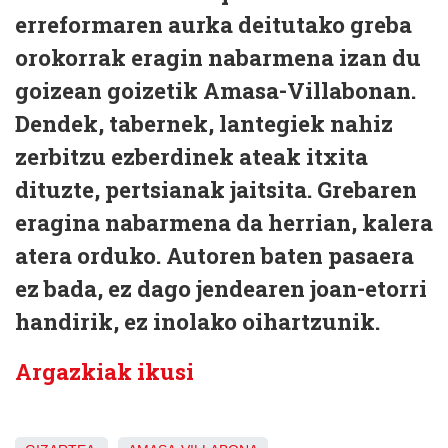
erreformaren aurka deitutako greba
orokorrak eragin nabarmena izan du
goizean goizetik Amasa-Villabonan.
Dendek, tabernek, lantegiek nahiz
zerbitzu ezberdinek ateak itxita
dituzte, pertsianak jaitsita. Grebaren
eragina nabarmena da herrian, kalera
atera orduko. Autoren baten pasaera
ez bada, ez dago jendearen joan-etorri
handirik, ez inolako oihartzunik.
Argazkiak ikusi