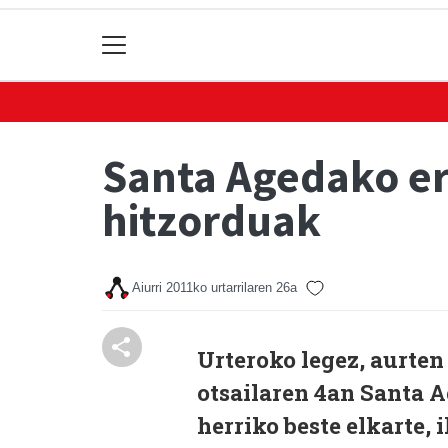
Santa Agedako er
hitzorduak
Aiurri
2011ko urtarrilaren 26a
Urteroko legez, aurte
otsailaren 4an Santa 
herriko beste elkarte, 