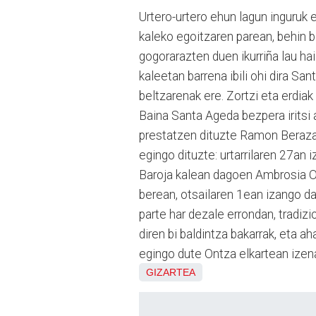
Urtero-urtero ehun lagun inguruk 
kaleko egoitzaren parean, behin
gogorarazten duen ikurriña lau hai
kaleetan barrena ibili ohi dira S
beltzarenak ere. Zortzi eta erdia
Baina Santa Ageda bezpera iritsi
prestatzen dituzte Ramon Berazar
egingo dituzte: urtarrilaren 27an
Baroja kalean dagoen Ambrosia Ola
berean, otsailaren 1ean izango da,
parte har dezale errondan, tradiz
diren bi baldintza bakarrak, eta a
egingo dute Ontza elkartean izen
GIZARTEA