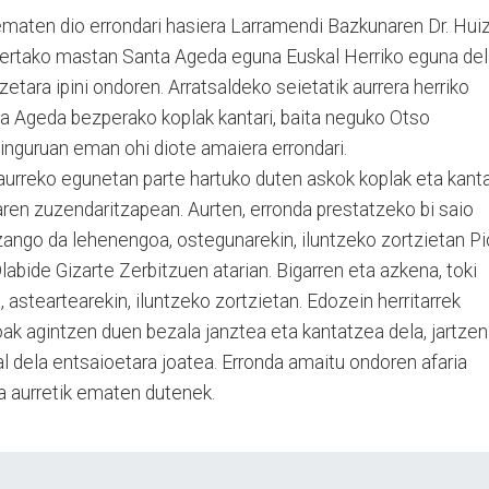
ematen dio errondari hasiera Larramendi Bazkunaren Dr. Huiz
 bertako mastan Santa Ageda eguna Euskal Herriko eguna de
zetara ipini ondoren. Arratsaldeko seietatik aurrera herriko
anta Ageda bezperako koplak kantari, baita neguko Otso
k inguruan eman ohi diote amaiera errondari.
 aurreko egunetan parte hartuko duten askok koplak eta kant
en zuzendaritzapean. Aurten, erronda prestatzeko bi saio
 izango da lehenengoa, ostegunarekin, iluntzeko zortzietan Pi
bide Gizarte Zerbitzuen atarian. Bigarren eta azkena, toki
 asteartearekin, iluntzeko zortzietan. Edozein herritarrek
ioak agintzen duen bezala janztea eta kantatzea dela, jartzen
hal dela entsaioetara joatea. Erronda amaitu ondoren afaria
a aurretik ematen dutenek.