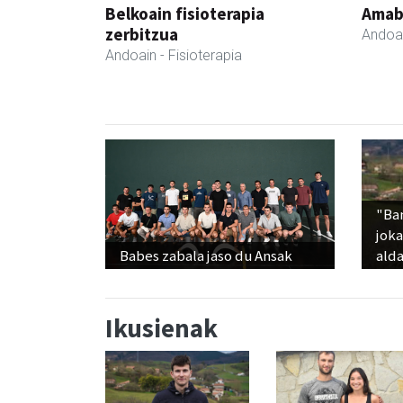
Belkoain fisioterapia
Amabi
zerbitzua
Andoa
Andoain
- Fisioterapia
"Ba
jok
Babes zabala jaso du Ansak
alda
Ikusienak