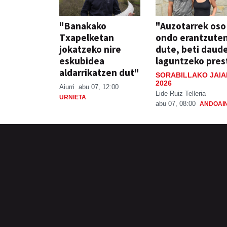
"Banakako
"Auzotarrek oso
Txapelketan
ondo erantzute
jokatzeko nire
dute, beti daud
eskubidea
laguntzeko pres
aldarrikatzen dut"
SORABILLAKO JAIA
2026
Aiurri
abu 07, 12:00
Lide Ruiz Telleria
URNIETA
abu 07, 08:00
ANDOAI