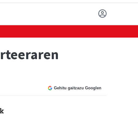
irteeraren
Gehitu gaitzazu Googlen
ak