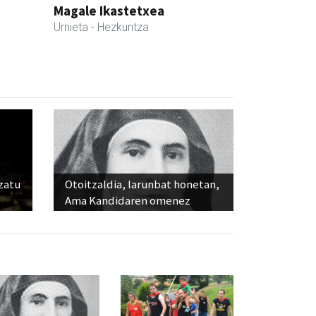
Magale Ikastetxea
Urnieta
- Hezkuntza
ozatu
Otoitzaldia, larunbat honetan,
Ama Kandidaren omenez