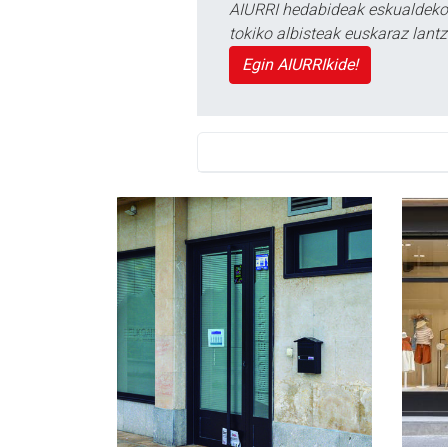
AIURRI hedabideak eskualdeko n
tokiko albisteak euskaraz lan
Egin AIURRIkide!