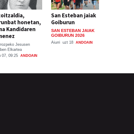
oitzaldia,
San Esteban jaiak
runbat honetan,
Goiburun
ma Kandidaren
SAN ESTEBAN JAIAK
menez
GOIBURUN 2026
Aiurri
uzt 18
ANDOAIN
rrozpeko Jesusen
ben Elkartea
 07, 09:25
ANDOAIN