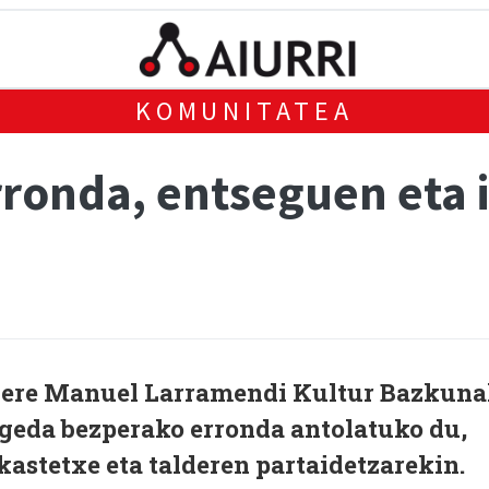
KOMUNITATEA
ronda, entseguen eta 
n ere Manuel Larramendi Kultur Bazkun
Ageda bezperako erronda antolatuko du,
ikastetxe eta talderen partaidetzarekin.