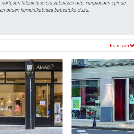
ortasun hitzak jaso eta zabaltzen ditu. Harpidedun eginda,
tzen dituen komunikabidea babestuko duzu.
Erantzun