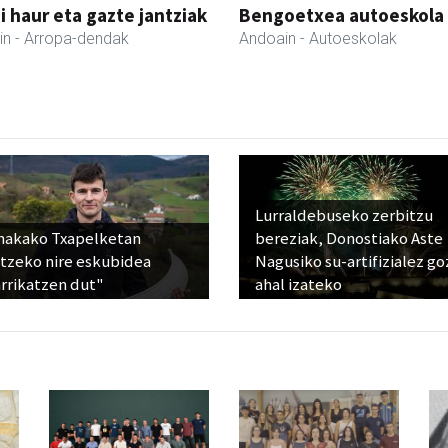
 haur eta gazte jantziak
Bengoetxea autoeskola
in
- Arropa-dendak
Andoain
- Autoeskolak
Lurraldebuseko zerbitzu
nakako Txapelketan
bereziak, Donostiako Aste
atzeko nire eskubidea
Nagusiko su-artifizialez g
rrikatzen dut"
ahal izateko