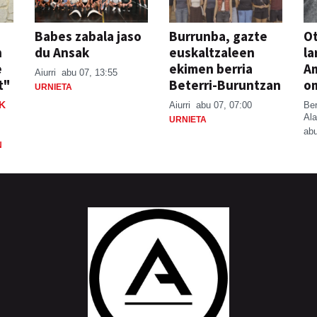
Babes zabala jaso
Burrunba, gazte
Ot
n
du Ansak
euskaltzaleen
la
e
ekimen berria
A
Aiurri
abu 07, 13:55
t"
Beterri-Buruntzan
o
URNIETA
K
Aiurri
abu 07, 07:00
Be
Ala
URNIETA
abu
N