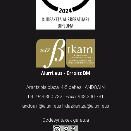
Aiurri.eus - Erroitz BM
Arantzibia plaza, 4-5 behea | ANDOAIN
Tel.: 943 300 732 | Faxa: 943 300 731
andoain@aiurri.eus | idazkaritza@aiurri.eus
Codesyntaxek garatua