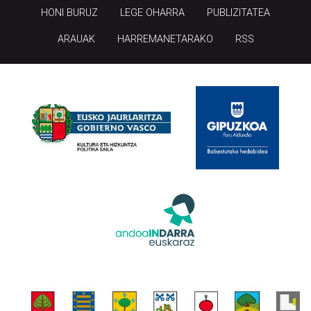
HONI BURUZ
LEGE OHARRA
PUBLIZITATEA
ARAUAK
HARREMANETARAKO
RSS