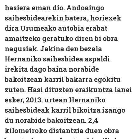
hasiera eman dio. Andoaingo
saihesbidearekin batera, horiexek
dira Urumeako autobia erabat
amaitzeko geratuko diren bi obra
nagusiak. Jakina den bezala
Hernaniko saihesbidea aspaldi
irekita dago baina norabide
bakoitzean karril bakarra egokitu
zuten. Hasi dituzten eraikuntza lanei
esker, 2013. urtean Hernaniko
saihesbideak karril bikoitza izango
du norabide bakoitzean. 2,4
kilometroko distantzia duen obra