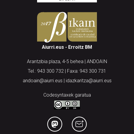
Aiurri.eus - Erroitz BM
Arantzibia plaza, 4-5 behea | ANDOAIN
Tel.: 943 300 732 | Faxa: 943 300 731
andoain@aiurri.eus | idazkaritza@aiurri.eus
Codesyntaxek garatua