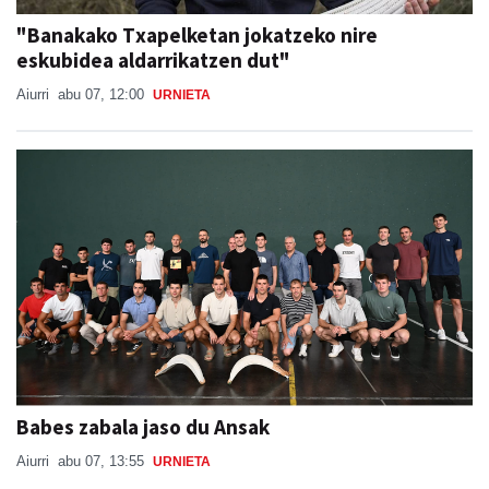
"Banakako Txapelketan jokatzeko nire
eskubidea aldarrikatzen dut"
Aiurri
abu 07, 12:00
URNIETA
Babes zabala jaso du Ansak
Aiurri
abu 07, 13:55
URNIETA