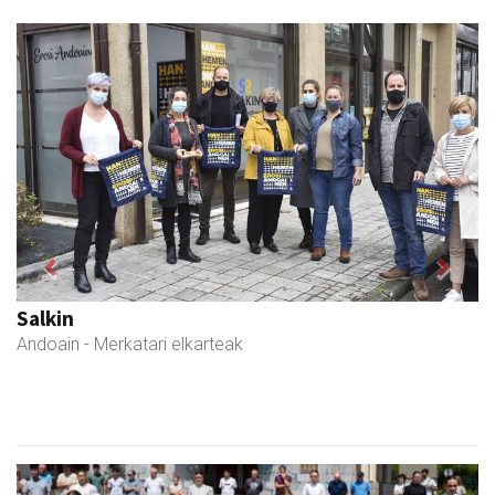
Previous
Next
Salkin
Andoain
- Merkatari elkarteak