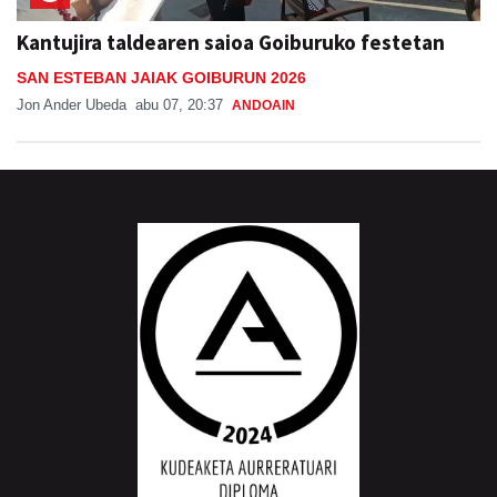
Kantujira taldearen saioa Goiburuko festetan
SAN ESTEBAN JAIAK GOIBURUN 2026
Jon Ander Ubeda
abu 07, 20:37
ANDOAIN