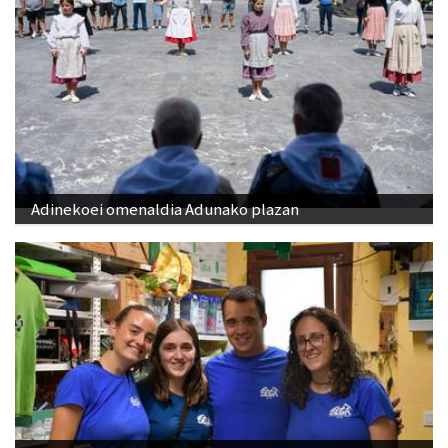
Adinekoei omenaldia Adunako plazan