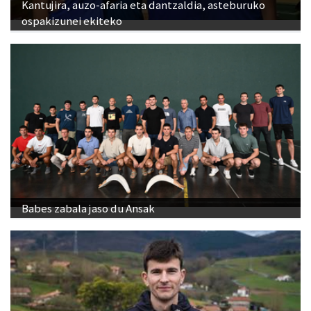
Kantujira, auzo-afaria eta dantzaldia, asteburuko
ospakizunei ekiteko
Babes zabala jaso du Ansak