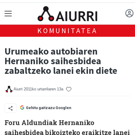
KOMUNITATEA
Urumeako autobiaren
Hernaniko saihesbidea
zabaltzeko lanei ekin diete
Aiurri
2011ko urtarrilaren 13a
Gehitu gaitzazu Googlen
Foru Aldundiak Hernaniko
saihesbidea bikoizteko eraikitze lanei