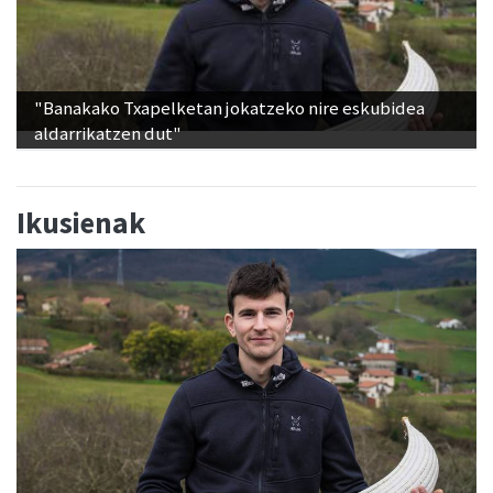
"Banakako Txapelketan jokatzeko nire eskubidea
aldarrikatzen dut"
Ikusienak