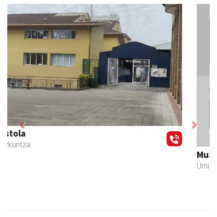
Previous
Next
Muazpi harategia
Urnieta
- Harategiak