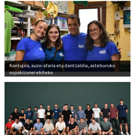
Kantujira, auzo-afaria eta dantzaldia, asteburuko
ospakizunei ekiteko