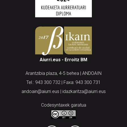
Aiurri.eus - Erroitz BM
Arantzibia plaza, 4-5 behea | ANDOAIN
Tel.: 943 300 732 | Faxa: 943 300 731
andoain@aiurri.eus | idazkaritza@aiurri.eus
Codesyntaxek garatua