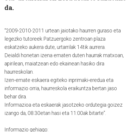
da.
“2009-2010-2011 urtean jaiotako haurren guraso eta
legezko tutoreek Patzuergoko zentroan plaza
eskatzeko aukera dute, urtarrilak 14tik aurrera.
Deialdi honetan izena ematen duten haurrak matxoan,
apirilean, maiatzean edo ekainean hasiko dira
haurreskolan.
Izen-emate eskaera egiteko inprimaki-eredua eta
informazio orria, haurreskola eraikuntza bertan jaso
behar dira.
Informazioa eta eskaerak jasotzeko ordutegia goizez
izango da, 08.30etan hasi eta 11:00ak bitarte”.
Informazio gehiago: