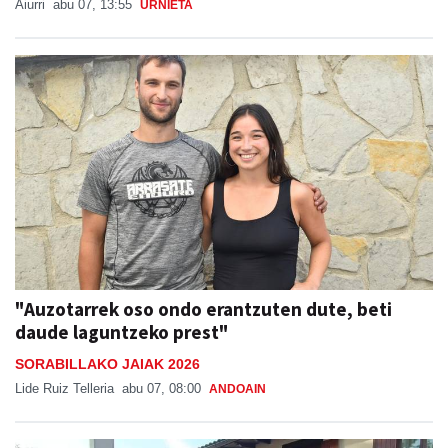
Aiurri
abu 07, 13:55
URNIETA
"Auzotarrek oso ondo erantzuten dute, beti
daude laguntzeko prest"
SORABILLAKO JAIAK 2026
Lide Ruiz Telleria
abu 07, 08:00
ANDOAIN