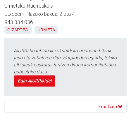
Urnietako Haurreskola
Etxeberri Plazako baxua, 2 eta 4.
943 334 036.
GIZARTEA
URNIETA
AIURRI hedabideak eskualdeko nortasun hitzak
jaso eta zabaltzen ditu. Harpidedun eginda, tokiko
albisteak euskaraz lantzen dituen komunikabidea
babestuko duzu.
Egin AIURRIkide!
Erantzun