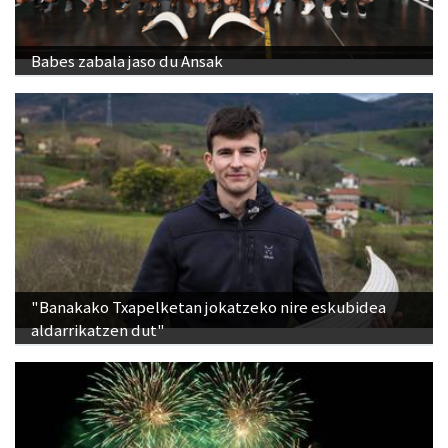
Babes zabala jaso du Ansak
"Banakako Txapelketan jokatzeko nire eskubidea
aldarrikatzen dut"