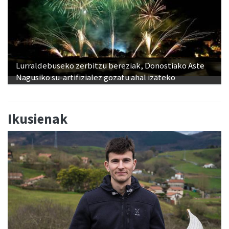
Lurraldebuseko zerbitzu bereziak, Donostiako Aste
Nagusiko su-artifizialez gozatu ahal izateko
Ikusienak