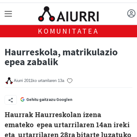
KOMUNITATEA
Haurreskola, matrikulazio
epea zabalik
Aiurri
2011ko urtarrilaren 13a
Gehitu gaitzazu Googlen
Haurrak Haurreskolan izena
emateko epea urtarrilaren 14an ireki
eta urtarrilaren 28ra bitarte luzatuko