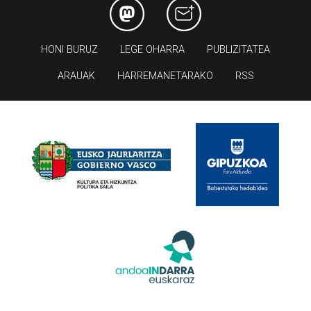
HONI BURUZ
LEGE OHARRA
PUBLIZITATEA
ARAUAK
HARREMANETARAKO
RSS