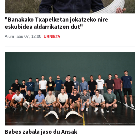
"Banakako Txapelketan jokatzeko nire
eskubidea aldarrikatzen dut"
Aiurri
abu 07, 12:00
URNIETA
Babes zabala jaso du Ansak