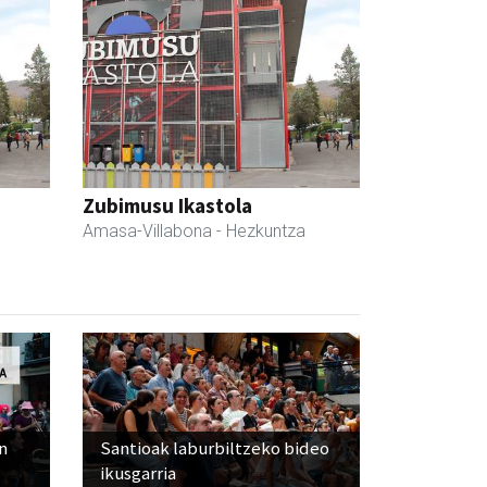
Zubimusu Ikastola
Amasa-Villabona
- Hezkuntza
n
Santioak laburbiltzeko bideo
ikusgarria