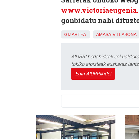
www.victoriaeugenia.
gonbidatu nahi dituzte
GIZARTEA
AMASA-VILLABONA
AIURRI hedabideak eskualdeko n
tokiko albisteak euskaraz lan
Egin AIURRIkide!