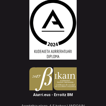
Aiurri.eus - Erroitz BM