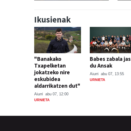
Ikusienak
"Banakako
Babes zabala ja
Txapelketan
du Ansak
jokatzeko nire
Aiurri
abu 07, 13:55
eskubidea
URNIETA
aldarrikatzen dut"
Aiurri
abu 07, 12:00
URNIETA