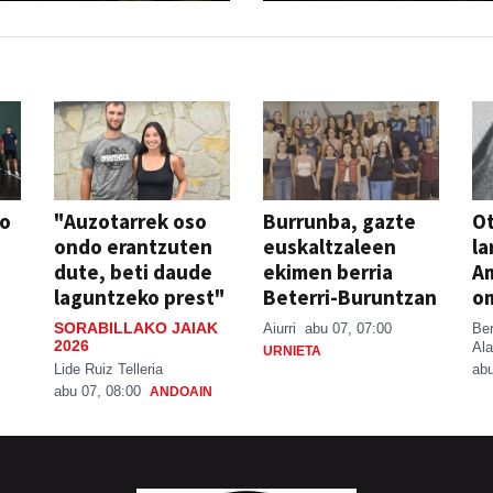
so
"Auzotarrek oso
Burrunba, gazte
Ot
ondo erantzuten
euskaltzaleen
la
dute, beti daude
ekimen berria
A
laguntzeko prest"
Beterri-Buruntzan
o
SORABILLAKO JAIAK
Aiurri
abu 07, 07:00
Be
2026
Ala
URNIETA
Lide Ruiz Telleria
abu
abu 07, 08:00
ANDOAIN