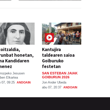
oitzaldia,
Kantujira
runbat honetan,
taldearen saioa
ma Kandidaren
Goiburuko
menez
festetan
SAN ESTEBAN JAIAK
rrozpeko Jesusen
GOIBURUN 2026
ben Elkartea
Jon Ander Ubeda
 07, 09:25
ANDOAIN
abu 07, 20:37
ANDOAIN