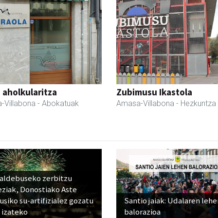
a aholkularitza
Zubimusu Ikastola
-Villabona
- Abokatuak
Amasa-Villabona
- Hezkuntza
raldebuseko zerbitzu
eziak, Donostiako Aste
siko su-artifizialez gozatu
Santio jaiak: Udalaren lehe
 izateko
balorazioa