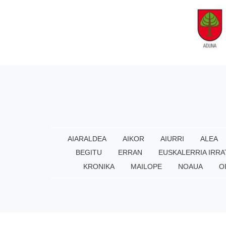
AIARALDEA
AIKOR
AIURRI
ALEA
BEGITU
ERRAN
EUSKALERRIA IRRA
KRONIKA
MAILOPE
NOAUA
O