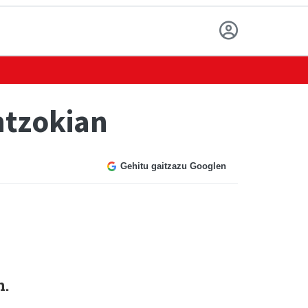
ntzokian
Gehitu gaitzazu Googlen
n.