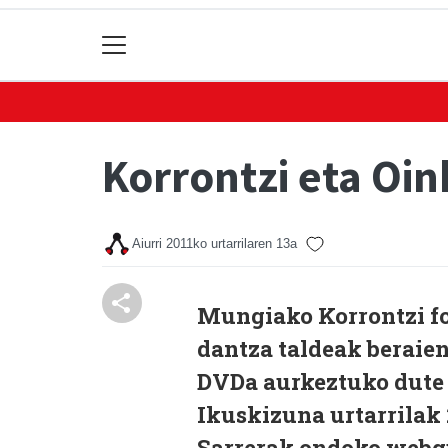
Korrontzi eta Oin
Aiurri
2011ko urtarrilaren 13a
Mungiako Korrontzi fo
dantza taldeak beraie
DVDa aurkeztuko dute 
Ikuskizuna urtarrilak 
Sarrerak ondoko webgu