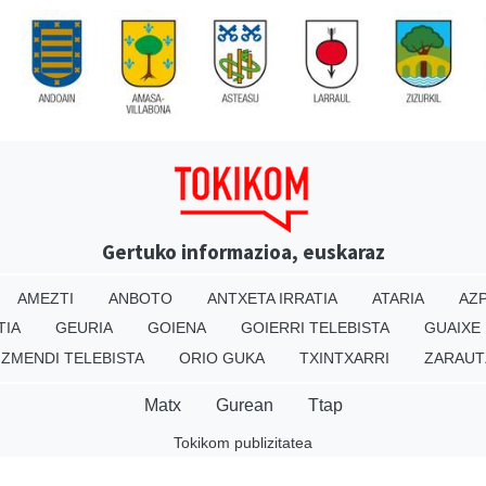
Gertuko informazioa, euskaraz
AMEZTI
ANBOTO
ANTXETA IRRATIA
ATARIA
AZP
TIA
GEURIA
GOIENA
GOIERRI TELEBISTA
GUAIXE
IZMENDI TELEBISTA
ORIO GUKA
TXINTXARRI
ZARAUT
Matx
Gurean
Ttap
Tokikom publizitatea
v16.25.0