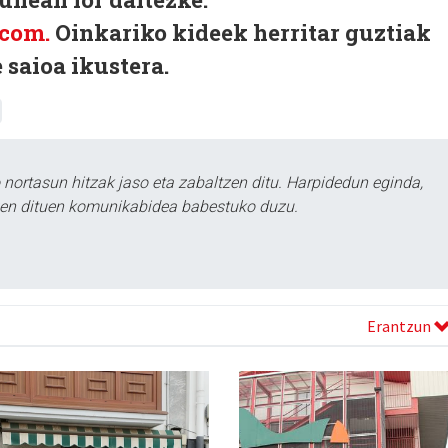
com.
Oinkariko kideek herritar guztiak
 saioa ikustera.
ortasun hitzak jaso eta zabaltzen ditu. Harpidedun eginda,
tzen dituen komunikabidea babestuko duzu.
Erantzun