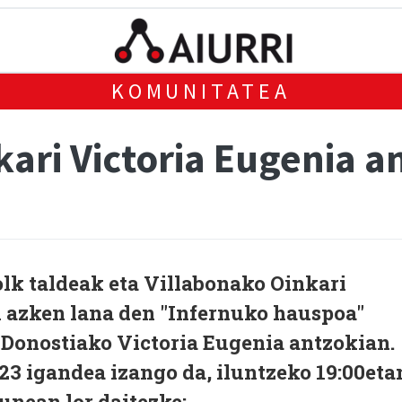
KOMUNITATEA
kari Victoria Eugenia a
lk taldeak eta Villabonako Oinkari
n azken lana den "Infernuko hauspoa"
Donostiako Victoria Eugenia antzokian.
23 igandea izango da, iluntzeko 19:00eta
nean lor daitezke: