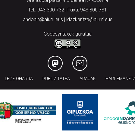
Arantzibia plaza, 4-5 behea | ANDOAIN
Tel.: 943 300 732 | Faxa: 943 300 731
andoain@aiurri.eus | idazkaritza@aiurri.eus
Codesyntaxek garatua
LEGE OHARRA
PUBLIZITATEA
ARAUAK
HARREMANET