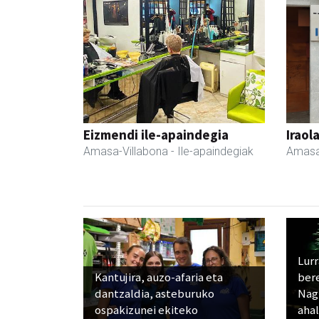
Eizmendi ile-apaindegia
Iraol
Amasa-Villabona
- Ile-apaindegiak
Amasa
Lur
Kantujira, auzo-afaria eta
ber
dantzaldia, asteburuko
Nagu
ospakizunei ekiteko
ahal