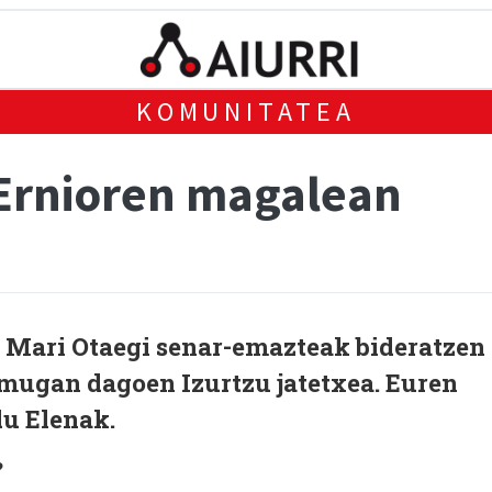
KOMUNITATEA
 Ernioren magalean
e Mari Otaegi senar-emazteak bideratzen
 mugan dagoen Izurtzu jatetxea. Euren
du Elenak.
?