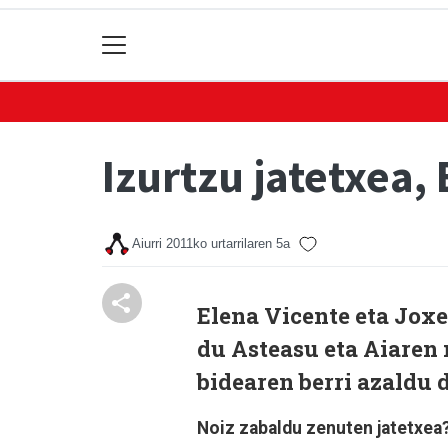
Izurtzu jatetxea,
Aiurri
2011ko urtarrilaren 5a
Elena Vicente eta Jox
du Asteasu eta Aiaren
bidearen berri azaldu 
Noiz zabaldu zenuten jatetxea