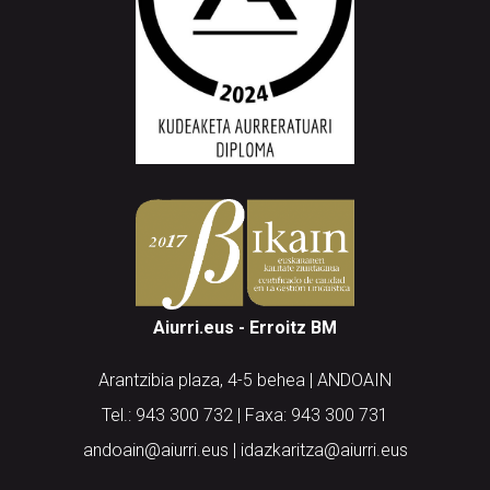
Aiurri.eus - Erroitz BM
Arantzibia plaza, 4-5 behea | ANDOAIN
Tel.: 943 300 732 | Faxa: 943 300 731
andoain@aiurri.eus | idazkaritza@aiurri.eus