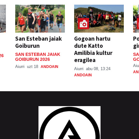
San Esteban jaiak
Gogoan hartu
P
Goiburun
dute Katto
gi
Amilibia kultur
SAN ESTEBAN JAIAK
SA
26
eragilea
GOIBURUN 2026
GO
Aiu
Aiurri
uzt 18
ANDOAIN
Aiurri
abu 08, 13:24
AN
ANDOAIN