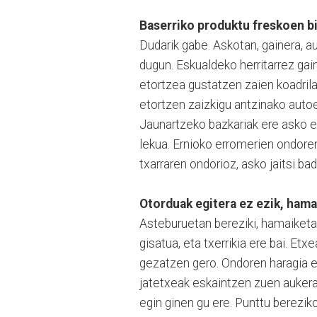
Baserriko produktu freskoen bi
Dudarik gabe. Askotan, gainera, a
dugun. Eskualdeko herritarrez gain
etortzea gustatzen zaien koadrila
etortzen zaizkigu antzinako autoe
Jaunartzeko bazkariak ere asko e
lekua. Ernioko erromerien ondoren
txarraren ondorioz, asko jaitsi bad
Otorduak egitera ez ezik, hama
Asteburuetan bereziki, hamaiketak
gisatua, eta txerrikia ere bai. Et
gezatzen gero. Ondoren haragia e
jatetxeak eskaintzen zuen aukera
egin ginen gu ere. Punttu berezik