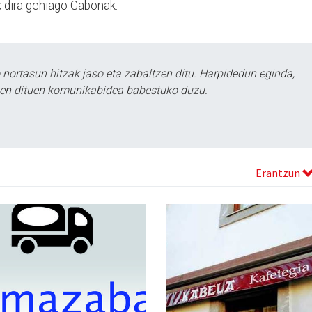
 dira gehiago Gabonak.
ortasun hitzak jaso eta zabaltzen ditu. Harpidedun eginda,
tzen dituen komunikabidea babestuko duzu.
Erantzun