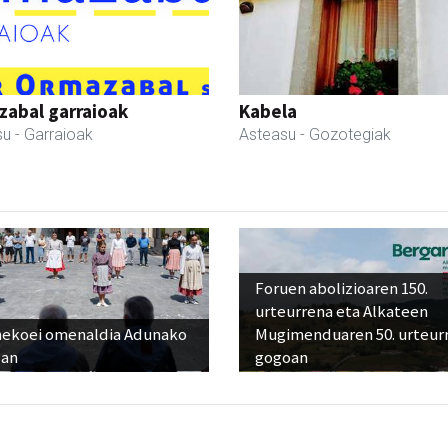
abal garraioak
Kabela
su
- Garraioak
Asteasu
- Gozotegiak
Foruen abolizioaren 150.
urteurrena eta Alkateen
nekoei omenaldia Adunako
Mugimenduaren 50. urteur
zan
gogoan