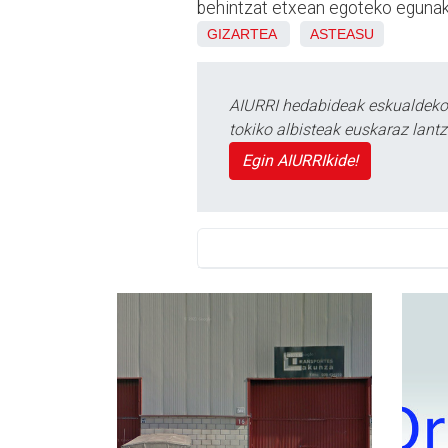
behintzat etxean egoteko egunak
GIZARTEA
ASTEASU
AIURRI hedabideak eskualdeko n
tokiko albisteak euskaraz lan
Egin AIURRIkide!