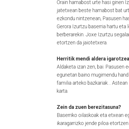
Orain hamabost urte hasi ginen Iz
jatetxean beste hamabost bat urte
ezkondu nintzenean, Pasusen hasi 
Gerora Izurtzu baserria hartu et
berberarekin. Joxe Izurtzu segalar
etortzen da jaiotetxera.
Herritik mendi aldera igarotzea
Aldaketa izan zen, bai. Pasusen
egunetan baino mugimendu handia
familia arteko bazkariak… Astea
karta.
Zein da zuen berezitasuna?
Baserriko oilaskoak eta etxean eg
ikaragarrizko jende piloa etortzen