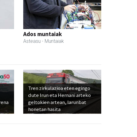
Ados muntaiak
Asteasu
- Muntaiak
Tren zirkulazioa eten egingo
dute Irun eta Hernani arteko
rena
geltokien artean, larunbat
honetan hasita