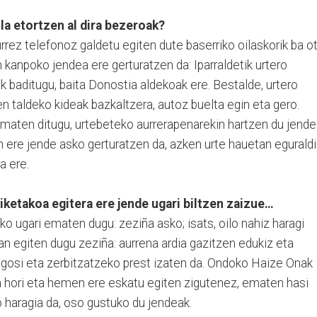
la etortzen al dira bezeroak?
urrez telefonoz galdetu egiten dute baserriko oilaskorik ba o
 kanpoko jendea ere gerturatzen da: Iparraldetik urtero
k baditugu, baita Donostia aldekoak ere. Bestalde, urtero
n taldeko kideak bazkaltzera, autoz buelta egin eta gero.
maten ditugu, urtebeteko aurrerapenarekin hartzen du jend
 ere jende asko gerturatzen da, azken urte hauetan eguraldi
a ere.
iketakoa egitera ere jende ugari biltzen zaizue…
o ugari ematen dugu: zeziña asko; isats, oilo nahiz haragi
xean egiten dugu zeziña: aurrena ardia gazitzen edukiz eta
gosi eta zerbitzatzeko prest izaten da. Ondoko Haize Onak
 hori eta hemen ere eskatu egiten zigutenez, ematen hasi
o haragia da, oso gustuko du jendeak.