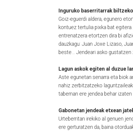
Inguruko baserritarrak biltzeko
Goiz-eguerdi aldera, egunero etor
kontuez tertulia pixka bat egitera
entrenatzera etortzen dira bi afiz
dauzkagu: Juan Joxe Lizaso, Juan
beste… Jendeari asko gustatzen z
Lagun askok egiten al duzue la
Aste egunetan senarra eta biok ar
nahiz zerbitzatzeko laguntzaileak
tabernan ere jendea behar izaten 
Gabonetan jendeak etxean jatek
Urteberritan irekiko al genuen j
ere gerturatzen da, baina otorduak