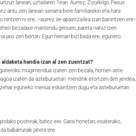
urtzun lanean, uztailaren 1ean. Aurrez, Zizurkilgo Pasus
z aritu zen lanean senarra bere familiarekin eta hara
nintzen ni ere, –aurrez ile-apaintzailea izan banintzen ere–
a lehen bezalaxe mantendu genuen, pareta nahiz izen
ia jaio zen bertan. Egun herrian bizi bada ere, egunero
 aldaketa handia izan al zen zuentzat?
 eguneroko mugimendua izaten zen bezala, hemen aste
goa izaten da asteburuetan: menditik etortzen den jendea,
n zehar eguneko menua eskaintzen dugu eta asteburuetan
indako postreak, batez ere. Garai honetan, esaterako,
 da babarrunak jatera ere.