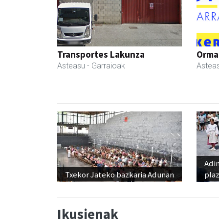
Transportes Lakunza
Ormaz
Asteasu
- Garraioak
Astea
Adi
Txekor Jateko bazkaria Adunan
pla
Ikusienak