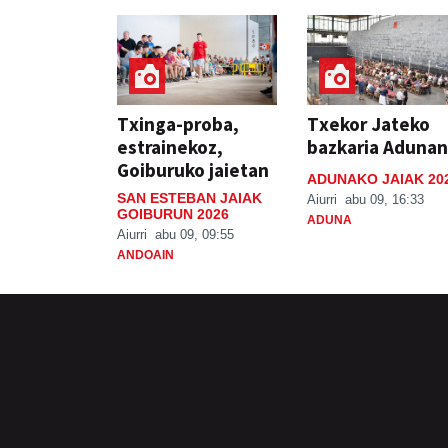
Txinga-proba,
Txekor Jateko
estrainekoz,
bazkaria Adunan
Goiburuko jaietan
ADUNAKO JAIAK 20
SAN ESTEBAN JAIAK
Aiurri
abu 09, 16:33
GOIBURUN 2026
ADUNA
Aiurri
abu 09, 09:55
ANDOAIN