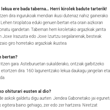
 lekua ere bada taberna… Herri kirolek badute tarterik!
tzen dira ingurukoak mendian ikusi dutenaz nahiz gainerako
. Lehen tiroplatoa eduki genuen bertan eta orain aizkoran
ionatu igandetan. Tabernan herri kiroletako argazkiak jarrita
 Joxe Irazusta edo Joxe Izurtzu segalarienak, besteak
aio giro horretako argazkiak ikustea.
n bertan?
itzen gara. Asteburuetan sukalderako, ontziak garbitzeko
 etortzen dira. 160 lagunentzako lekua daukagu jangelan eta
da.
o ohiturari eusten al dio?
ende askok galdetu digu aurten. Jendea Gabonetako jai egune
 egitera baino gehiago, zer edo zer hartzera. Niretzat