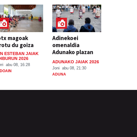
otx magoak
Adinekoei
rotu du goiza
omenaldia
Adunako plazan
N ESTEBAN JAIAK
IBURUN 2026
ADUNAKO JAIAK 2026
rri
abu 08, 16:28
Joni
abu 08, 21:30
DOAIN
ADUNA