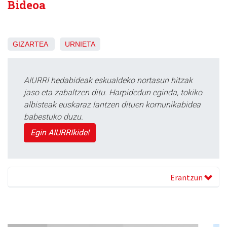
Bideoa
GIZARTEA
URNIETA
AIURRI hedabideak eskualdeko nortasun hitzak
jaso eta zabaltzen ditu. Harpidedun eginda, tokiko
albisteak euskaraz lantzen dituen komunikabidea
babestuko duzu.
Egin AIURRIkide!
Erantzun