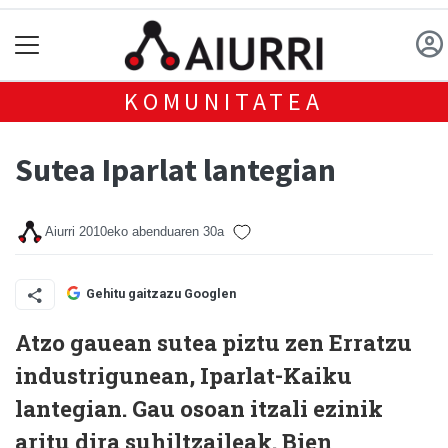
KOMUNITATEA
Sutea Iparlat lantegian
Aiurri
2010eko abenduaren 30a
Gehitu gaitzazu Googlen
Atzo gauean sutea piztu zen Erratzu
industrigunean, Iparlat-Kaiku
lantegian. Gau osoan itzali ezinik
aritu dira suhiltzaileak. Bien