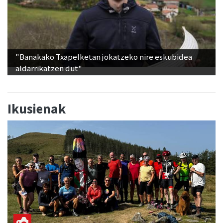
"Banakako Txapelketan jokatzeko nire eskubidea
aldarrikatzen dut"
Ikusienak