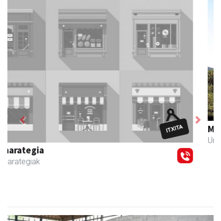
Previous
Next
Magale Ikastetxea
Urnieta
- Hezkuntza