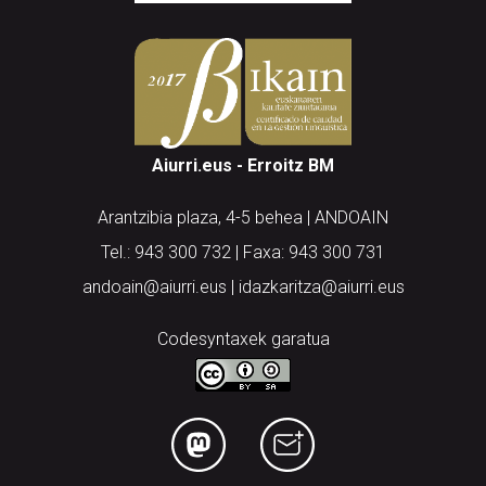
Aiurri.eus - Erroitz BM
Arantzibia plaza, 4-5 behea | ANDOAIN
Tel.: 943 300 732 | Faxa: 943 300 731
andoain@aiurri.eus | idazkaritza@aiurri.eus
Codesyntaxek garatua
HONI BURUZ
LEGE OHARRA
PUBLIZITATEA