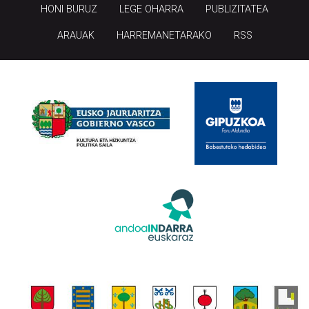
ARAUAK
HARREMANETARAKO
RSS