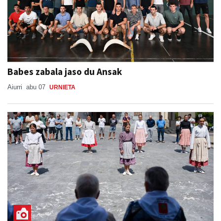
Babes zabala jaso du Ansak
Aiurri
abu 07
URNIETA
Adinekoei omenaldia Adunako plazan