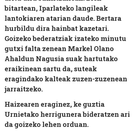
bitartean, Iparlateko langileak
lantokiaren atarian daude. Bertara
hurbildu dira hainbat kazetari.
Goizeko bederatziak izateko minutu
gutxi falta zenean Markel Olano
Ahaldun Nagusia suak hartutako
eraikinean sartu da, suteak
eragindako kalteak zuzen-zuzenean
jarraitzeko.
Haizearen eraginez, ke guztia
Urnietako herrigunera bideratzen ari
da goizeko lehen orduan.