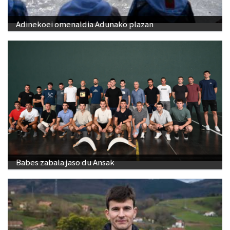
Adinekoei omenaldia Adunako plazan
Babes zabala jaso du Ansak