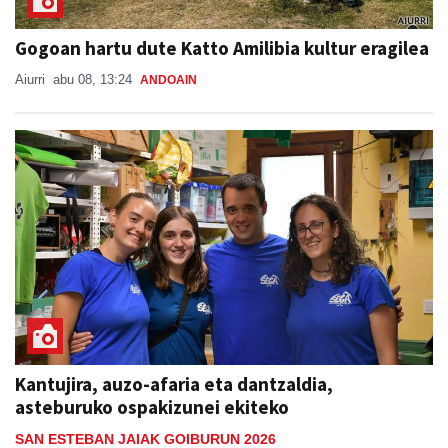
Gogoan hartu dute Katto Amilibia kultur eragilea
Aiurri
abu 08, 13:24
ANDOAIN
Kantujira, auzo-afaria eta dantzaldia,
asteburuko ospakizunei ekiteko
SAN ESTEBAN JAIAK GOIBURUN 2026
Aiurri
abu 08, 09:31
ANDOAIN