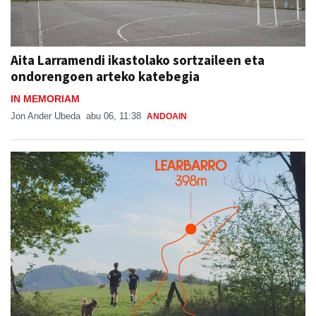
Aita Larramendi ikastolako sortzaileen eta
ondorengoen arteko katebegia
IN MEMORIAM
Jon Ander Ubeda
abu 06, 11:38
ANDOAIN