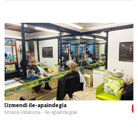
Previous
Next
Erniobea BHI
Amasa-Villabona
- Hezkuntza