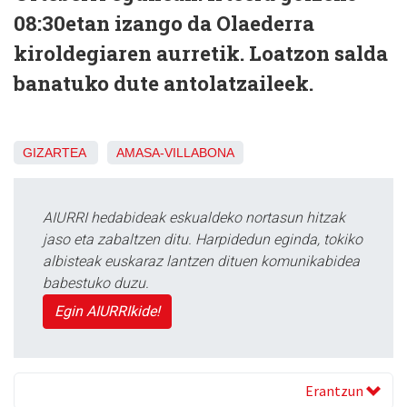
08:30etan izango da Olaederra
kiroldegiaren aurretik. Loatzon salda
banatuko dute antolatzaileek.
GIZARTEA
AMASA-VILLABONA
AIURRI hedabideak eskualdeko nortasun hitzak
jaso eta zabaltzen ditu. Harpidedun eginda, tokiko
albisteak euskaraz lantzen dituen komunikabidea
babestuko duzu.
Egin AIURRIkide!
Erantzun