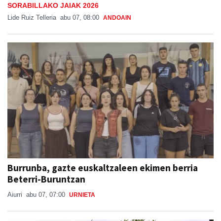
SORABILLAKO JAIAK 2026
Lide Ruiz Telleria
abu 07, 08:00
ANDOAIN
Burrunba, gazte euskaltzaleen ekimen berria
Beterri-Buruntzan
Aiurri
abu 07, 07:00
URNIETA