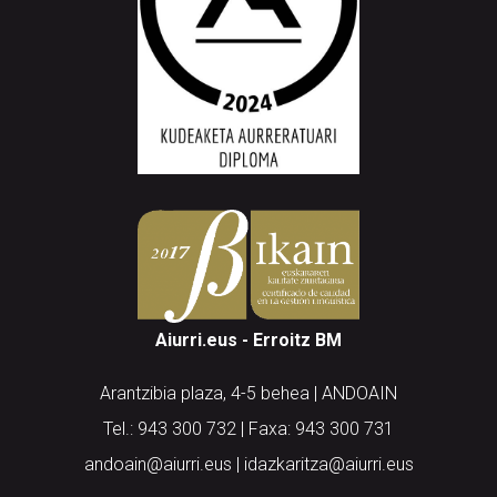
Aiurri.eus - Erroitz BM
Arantzibia plaza, 4-5 behea | ANDOAIN
Tel.: 943 300 732 | Faxa: 943 300 731
andoain@aiurri.eus | idazkaritza@aiurri.eus