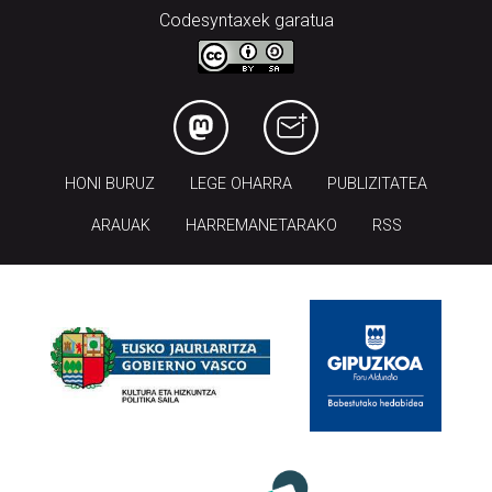
Codesyntaxek garatua
HONI BURUZ
LEGE OHARRA
PUBLIZITATEA
ARAUAK
HARREMANETARAKO
RSS