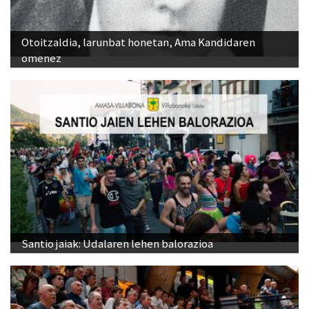
Otoitzaldia, larunbat honetan, Ama Kandidaren
omenez
Santio jaiak: Udalaren lehen balorazioa