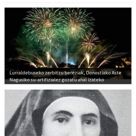
Lurraldebuseko zerbitzu bereziak, Donostiako Aste
Nagusiko su-artifizialez gozatu ahal izateko