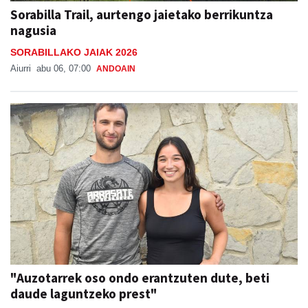
Sorabilla Trail, aurtengo jaietako berrikuntza
nagusia
SORABILLAKO JAIAK 2026
Aiurri
abu 06, 07:00
ANDOAIN
"Auzotarrek oso ondo erantzuten dute, beti
daude laguntzeko prest"