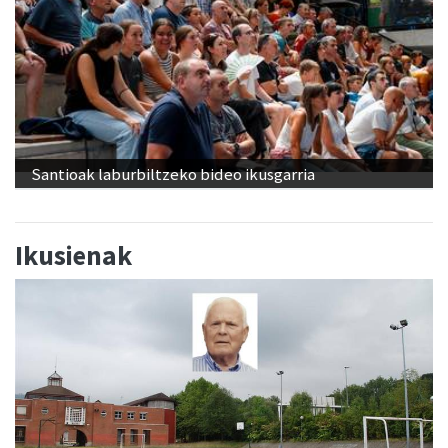
Santioak laburbiltzeko bideo ikusgarria
Ikusienak