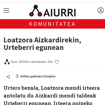
KOMUNITATEA
Loatzora Aizkardirekin,
Urteberri egunean
Aiurri
2010eko abenduaren 28a
Gehitu gaitzazu Googlen
Urtero bezala, Loatzora mendi irteera
antolatu du Aizkardi mendi taldeak
Urteberri egunean. Irteera goizeko