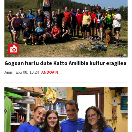
Gogoan hartu dute Katto Amilibia kultur eragilea
Aiurri
abu 08, 13:24
ANDOAIN