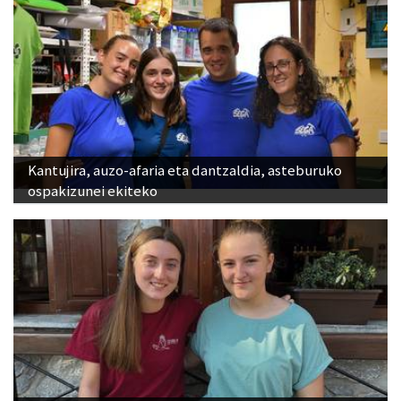
Kantujira, auzo-afaria eta dantzaldia, asteburuko
ospakizunei ekiteko