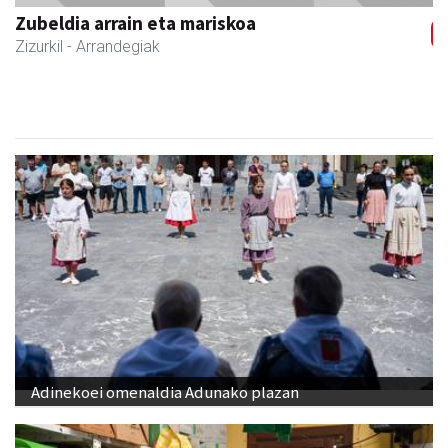
Zubeldia arrain eta mariskoa
Zizurkil
- Arrandegiak
Adinekoei omenaldia Adunako plazan