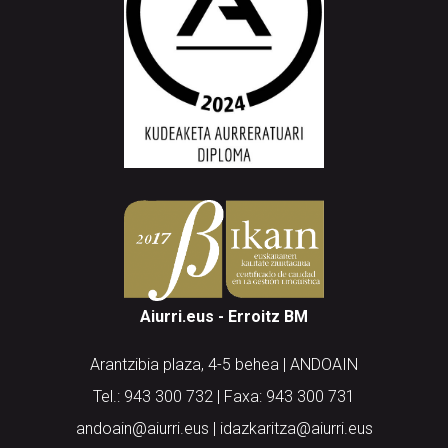
Aiurri.eus - Erroitz BM
Arantzibia plaza, 4-5 behea | ANDOAIN
Tel.: 943 300 732 | Faxa: 943 300 731
andoain@aiurri.eus | idazkaritza@aiurri.eus