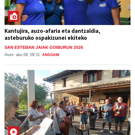
Kantujira, auzo-afaria eta dantzaldia,
asteburuko ospakizunei ekiteko
SAN ESTEBAN JAIAK GOIBURUN 2026
Aiurri
abu 08, 09:31
ANDOAIN