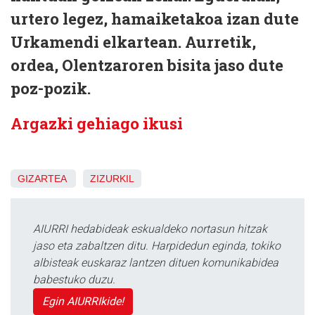
urtero legez, hamaiketakoa izan dute
Urkamendi elkartean. Aurretik,
ordea, Olentzaroren bisita jaso dute
poz-pozik.
Argazki gehiago ikusi
GIZARTEA
ZIZURKIL
AIURRI hedabideak eskualdeko nortasun hitzak
jaso eta zabaltzen ditu. Harpidedun eginda, tokiko
albisteak euskaraz lantzen dituen komunikabidea
babestuko duzu.
Egin AIURRIkide!