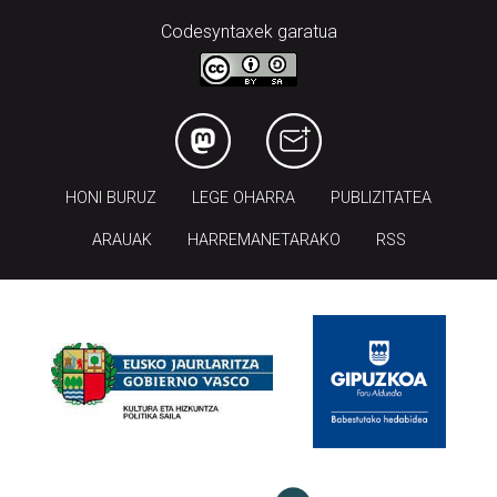
Codesyntaxek garatua
HONI BURUZ
LEGE OHARRA
PUBLIZITATEA
ARAUAK
HARREMANETARAKO
RSS