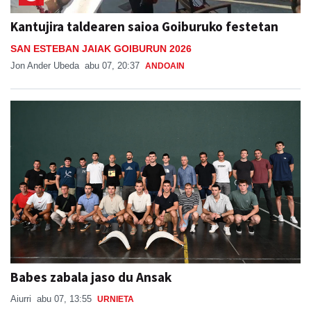
Kantujira taldearen saioa Goiburuko festetan
SAN ESTEBAN JAIAK GOIBURUN 2026
Jon Ander Ubeda
abu 07, 20:37
ANDOAIN
Babes zabala jaso du Ansak
Aiurri
abu 07, 13:55
URNIETA