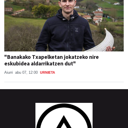
"Banakako Txapelketan jokatzeko nire
eskubidea aldarrikatzen dut"
Aiurri
abu 07, 12:00
URNIETA