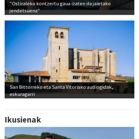
"Ostiraleko kontzertu gaua izaten da jaietako
jendetsuena"
San Bittorreko eta Santa Vitoriako audiogidak,
eskuragarri
Ikusienak