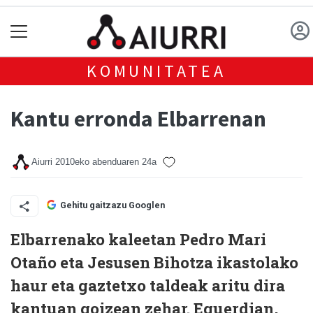
KOMUNITATEA
Kantu erronda Elbarrenan
Aiurri
2010eko abenduaren 24a
Gehitu gaitzazu Googlen
Elbarrenako kaleetan Pedro Mari
Otaño eta Jesusen Bihotza ikastolako
haur eta gaztetxo taldeak aritu dira
kantuan goizean zehar. Eguerdian,