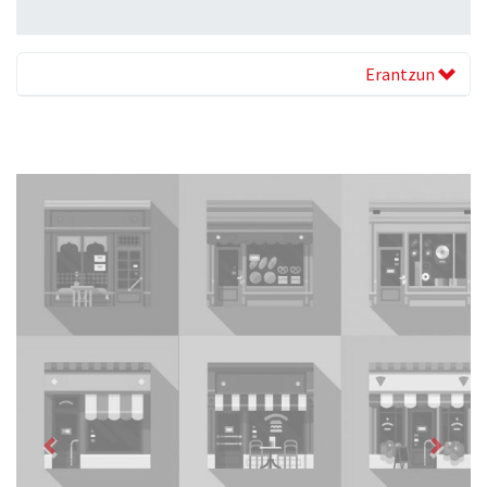
Erantzun
Previous
Next