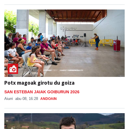
Potx magoak girotu du goiza
SAN ESTEBAN JAIAK GOIBURUN 2026
Aiurri
abu 08, 16:28
ANDOAIN