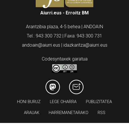
Aiurri.eus - Erroitz BM
Arantzibia plaza, 4-5 behea | ANDOAIN
Tel.: 943 300 732 | Faxa: 943 300 731
andoain@aiurri.eus | idazkaritza@aiurri.eus
Codesyntaxek garatua
HONI BURUZ
LEGE OHARRA
PUBLIZITATEA
ARAUAK
HARREMANETARAKO
RSS