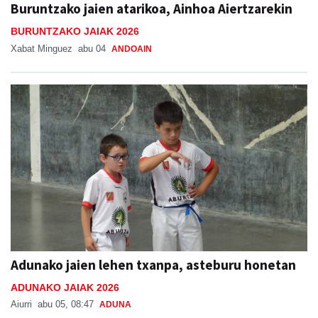
Buruntzako jaien atarikoa, Ainhoa Aiertzarekin
BURUNTZAKO JAIAK 2026
Xabat Minguez
abu 04
ANDOAIN
Adunako jaien lehen txanpa, asteburu honetan
ADUNAKO JAIAK 2026
Aiurri
abu 05, 08:47
ADUNA