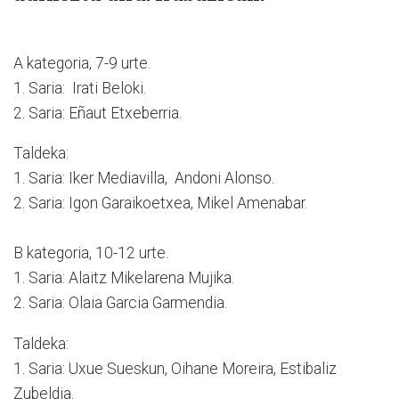
A kategoria, 7-9 urte.
1. Saria: Irati Beloki.
2. Saria: Eñaut Etxeberria.
Taldeka:
1. Saria: Iker Mediavilla, Andoni Alonso.
2. Saria: Igon Garaikoetxea, Mikel Amenabar.
B kategoria, 10-12 urte.
1. Saria: Alaitz Mikelarena Mujika.
2. Saria: Olaia Garcia Garmendia.
Taldeka:
1. Saria: Uxue Sueskun, Oihane Moreira, Estibaliz
Zubeldia.