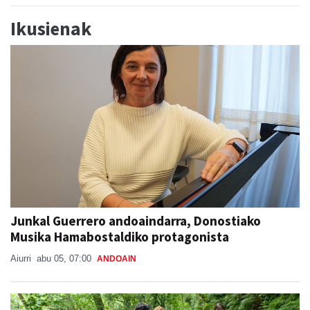
Ikusienak
Junkal Guerrero andoaindarra, Donostiako
Musika Hamabostaldiko protagonista
Aiurri
abu 05, 07:00
ANDOAIN