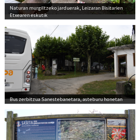
Naturan murgiltzeko jarduerak, Leizaran Bisitarien
Etxearen eskutik
Bus zerbitzua Sanestebanetara, asteburu honetan