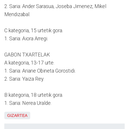
2. Saria: Ander Sarasua, Joseba Jimenez, Mikel
Mendizabal.
C kategoria, 15 urtetik gora.
1. Saria: Aiora Arregi.
GABON TXARTELAK
A kategoria, 13-17 urte.
1. Saria: Ariane Obineta Gorostidi.
2. Saria: Yaiza Rey.
B kategoria, 18 urtetik gora.
1. Saria: Nerea Uralde.
GIZARTEA