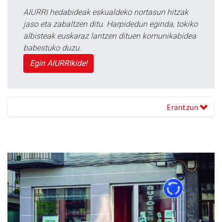
AIURRI hedabideak eskualdeko nortasun hitzak
jaso eta zabaltzen ditu. Harpidedun eginda, tokiko
albisteak euskaraz lantzen dituen komunikabidea
babestuko duzu.
Egin AIURRIkide!
Erantzun