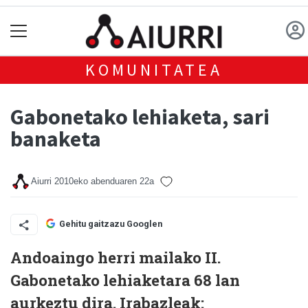
KOMUNITATEA
Gabonetako lehiaketa, sari
banaketa
Aiurri
2010eko abenduaren 22a
Gehitu gaitzazu Googlen
Andoaingo herri mailako II.
Gabonetako lehiaketara 68 lan
aurkeztu dira. Irabazleak: