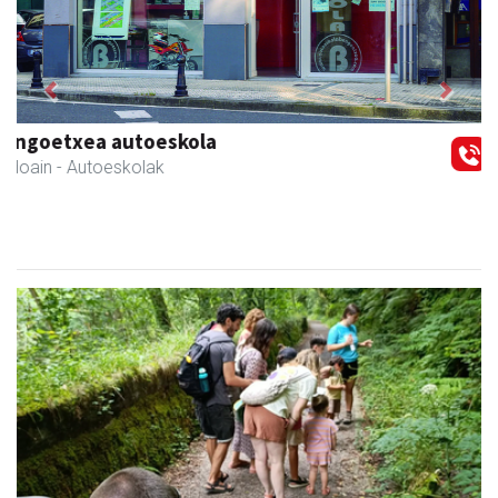
Previous
Next
Arruti gozotegia
Andoain
- Gozotegiak