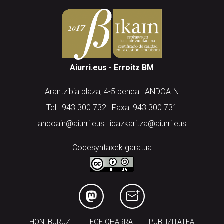
Aiurri.eus - Erroitz BM
Arantzibia plaza, 4-5 behea | ANDOAIN
Tel.: 943 300 732 | Faxa: 943 300 731
andoain@aiurri.eus | idazkaritza@aiurri.eus
Codesyntaxek garatua
HONI BURUZ
LEGE OHARRA
PUBLIZITATEA