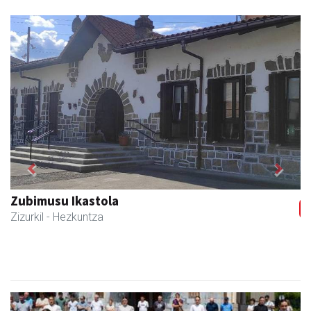
Previous
Next
Zizurkilgo Udala
Zizurkil
- Udaletxeak