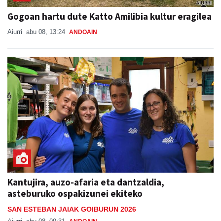
Gogoan hartu dute Katto Amilibia kultur eragilea
Aiurri
abu 08, 13:24
ANDOAIN
Kantujira, auzo-afaria eta dantzaldia,
asteburuko ospakizunei ekiteko
SAN ESTEBAN JAIAK GOIBURUN 2026