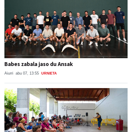
Babes zabala jaso du Ansak
Aiurri
abu 07, 13:55
URNIETA