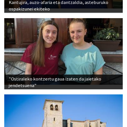
Kantujira, auzo-afaria eta dantzaldia, asteburuko
ospakizunei ekiteko
"Ostiraleko kontzertu gaua izaten da jaietako
jendetsuena"