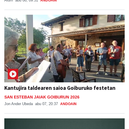
Aiurri
abu 08, 09:31
ANDOAIN
Kantujira taldearen saioa Goiburuko festetan
SAN ESTEBAN JAIAK GOIBURUN 2026
Jon Ander Ubeda
abu 07, 20:37
ANDOAIN