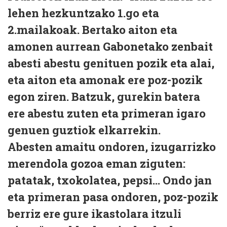
lehen hezkuntzako 1.go eta
2.mailakoak. Bertako aiton eta
amonen aurrean Gabonetako zenbait
abesti abestu genituen pozik eta alai,
eta aiton eta amonak ere poz-pozik
egon ziren. Batzuk, gurekin batera
ere abestu zuten eta primeran igaro
genuen guztiok elkarrekin.
Abesten amaitu ondoren, izugarrizko
merendola gozoa eman ziguten:
patatak, txokolatea, pepsi... Ondo jan
eta primeran pasa ondoren, poz-pozik
berriz ere gure ikastolara itzuli