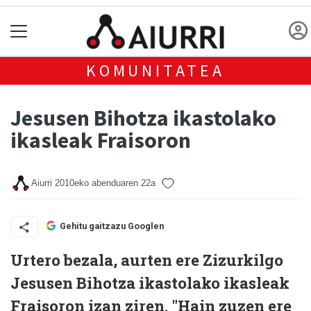
KOMUNITATEA
Jesusen Bihotza ikastolako
ikasleak Fraisoron
Aiurri
2010eko abenduaren 22a
Gehitu gaitzazu Googlen
Urtero bezala, aurten ere Zizurkilgo
Jesusen Bihotza ikastolako ikasleak
Fraisoron izan ziren. "Hain zuzen ere