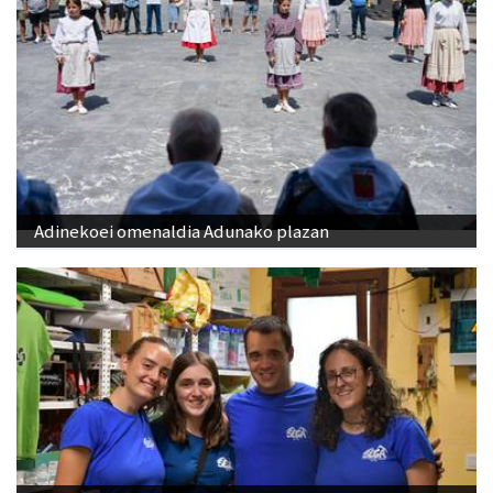
Adinekoei omenaldia Adunako plazan