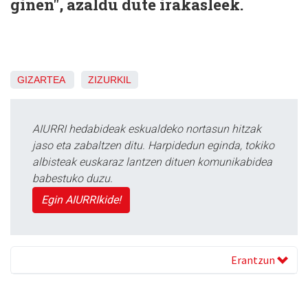
ginen", azaldu dute irakasleek.
GIZARTEA
ZIZURKIL
AIURRI hedabideak eskualdeko nortasun hitzak
jaso eta zabaltzen ditu. Harpidedun eginda, tokiko
albisteak euskaraz lantzen dituen komunikabidea
babestuko duzu.
Egin AIURRIkide!
Erantzun