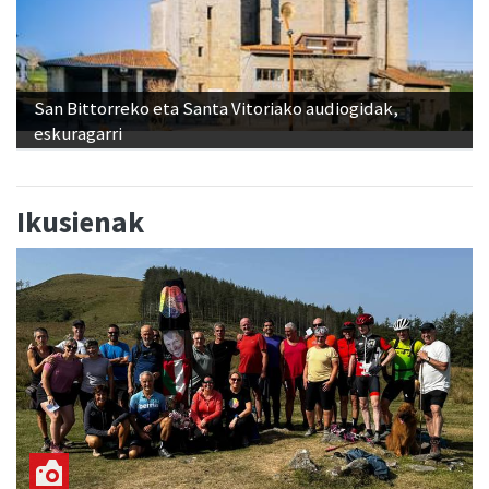
San Bittorreko eta Santa Vitoriako audiogidak,
eskuragarri
Ikusienak