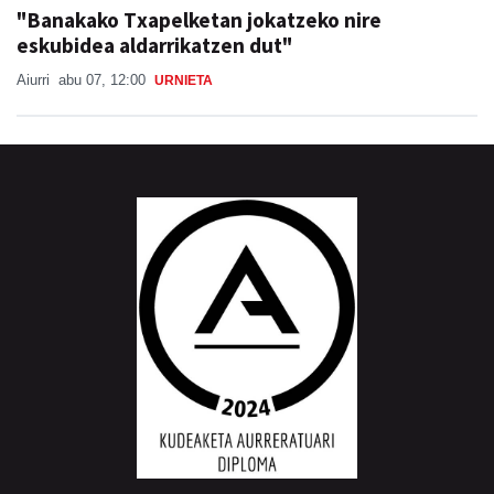
"Banakako Txapelketan jokatzeko nire
eskubidea aldarrikatzen dut"
Aiurri
abu 07, 12:00
URNIETA