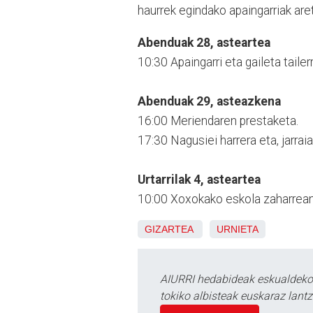
haurrek egindako apaingarriak aret
Abenduak 28, asteartea
10:30 Apaingarri eta gaileta tailerr
Abenduak 29, asteazkena
16:00 Meriendaren prestaketa.
17:30 Nagusiei harrera eta, jarrai
Urtarrilak 4, asteartea
10:00 Xoxokako eskola zaharrean 
GIZARTEA
URNIETA
AIURRI hedabideak eskualdeko n
tokiko albisteak euskaraz lan