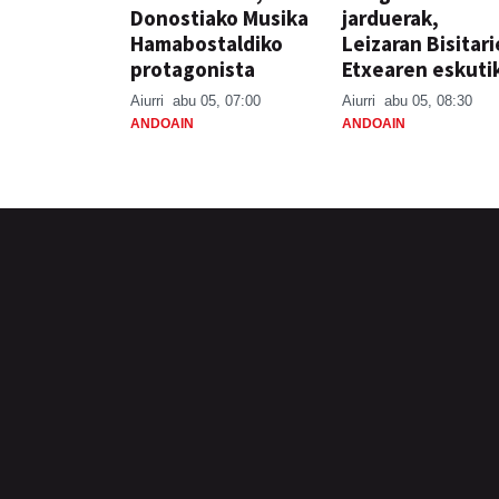
Donostiako Musika
jarduerak,
Hamabostaldiko
Leizaran Bisitar
protagonista
Etxearen eskuti
Aiurri
abu 05, 07:00
Aiurri
abu 05, 08:30
ANDOAIN
ANDOAIN