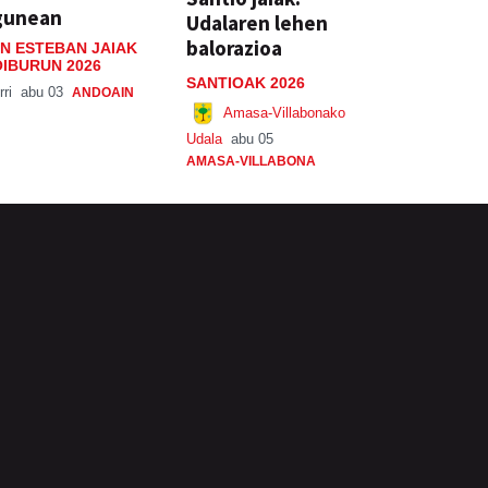
gunean
Udalaren lehen
balorazioa
N ESTEBAN JAIAK
IBURUN 2026
SANTIOAK 2026
rri
abu 03
ANDOAIN
Amasa-Villabonako
Udala
abu 05
AMASA-VILLABONA