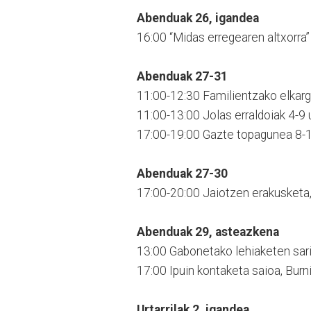
Abenduak 26, igandea
16:00 “Midas erregearen altxorra”
Abenduak 27-31
11:00-12:30 Familientzako elkarg
11:00-13:00 Jolas erraldoiak 4-9 
17:00-19:00 Gazte topagunea 8-1
Abenduak 27-30
17:00-20:00 Jaiotzen erakusketa,
Abenduak 29, asteazkena
13:00 Gabonetako lehiaketen sari
17:00 Ipuin kontaketa saioa, Burni
Urtarrilak 2, igandea