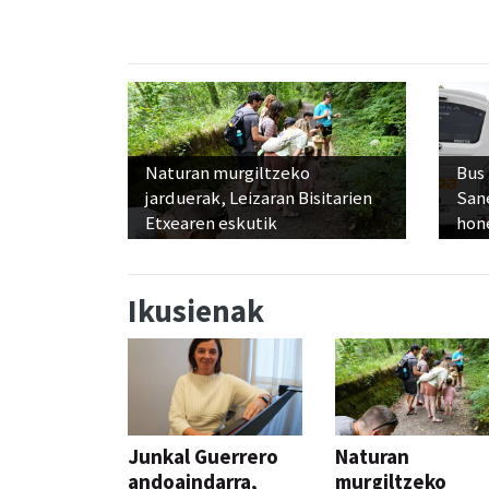
Naturan murgiltzeko
Bus
jarduerak, Leizaran Bisitarien
San
Etxearen eskutik
hon
Ikusienak
Junkal Guerrero
Naturan
andoaindarra,
murgiltzeko