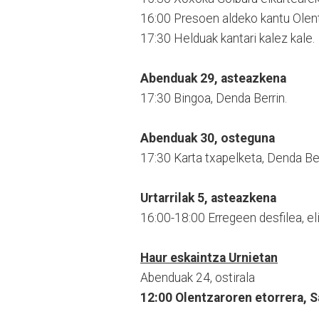
16:00 Presoen aldeko kantu Olentz
17:30 Helduak kantari kalez kale.
Abenduak 29, asteazkena
17:30 Bingoa, Denda Berrin.
Abenduak 30, osteguna
17:30 Karta txapelketa, Denda Ber
Urtarrilak 5, asteazkena
16:00-18:00 Erregeen desfilea, eli
Haur eskaintza Urnietan
Abenduak 24, ostirala
12:00 Olentzaroren etorrera, S