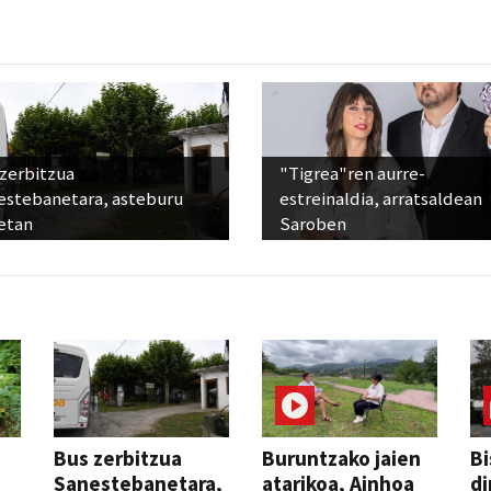
 zerbitzua
"Tigrea"ren aurre-
estebanetara, asteburu
estreinaldia, arratsaldean
etan
Saroben
Bus zerbitzua
Buruntzako jaien
Bi
Sanestebanetara,
atarikoa, Ainhoa
di