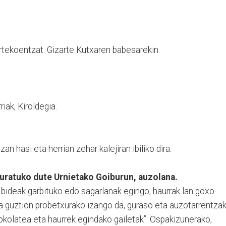
urtekoentzat. Gizarte Kutxaren babesarekin.
iak, Kiroldegia.
an hasi eta herrian zehar kalejiran ibiliko dira.
kuratuko dute Urnietako Goiburun, auzolana.
 bideak garbituko edo sagarlanak egingo, haurrak lan goxo
na guztion probetxurako izango da, guraso eta auzotarrentza
okolatea eta haurrek egindako gailetak”. Ospakizunerako,