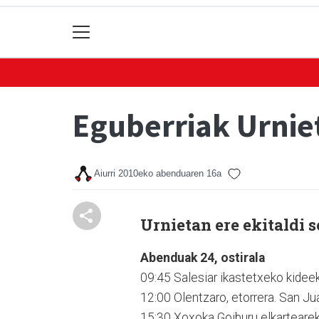
Eguberriak Urnie
Aiurri
2010eko abenduaren 16a
Urnietan ere ekitaldi 
Abenduak 24, ostirala
09:45 Salesiar ikastetxeko kideek 
12:00 Olentzaro, etorrera. San Ju
15:30 Xoxoka Goiburu elkarteareki