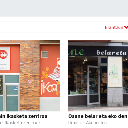
Erantzun
in ikasketa zentroa
Osane belar eta eko de
a
- Ikasketa zentroak
Urnieta
- Akupuntura