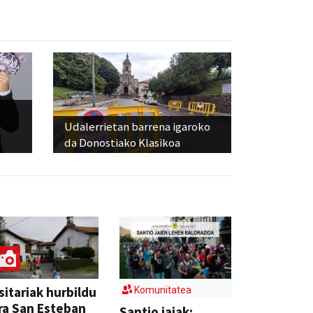
Udalerrietan barrena igaroko
da Donostiako Klasikoa
sitariak hurbildu
Komunitatea
ra San Esteban
Santio jaiak: