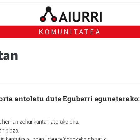
KOMUNITATEA
tan
sorta antolatu dute Eguberri egunetarako:
herrian zehar kantari aterako dira.
an plaza.
n kantujira auzoan. Irteera Xoxokako plazatik.