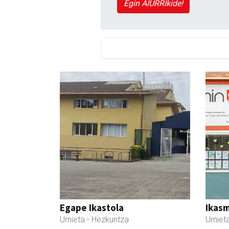
Egin AIURRIkide!
Egape Ikastola
Ikasm
Urnieta
- Hezkuntza
Urniet