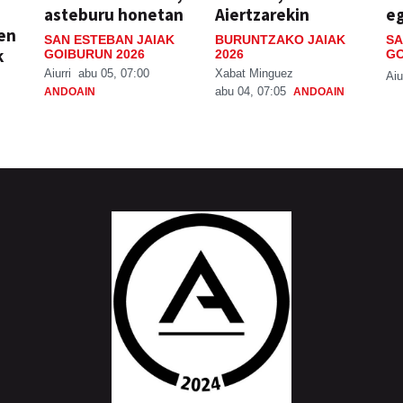
asteburu honetan
Aiertzarekin
e
ien
SAN ESTEBAN JAIAK
BURUNTZAKO JAIAK
SA
k
GOIBURUN 2026
2026
GO
Aiurri
abu 05, 07:00
Xabat Minguez
Aiu
abu 04, 07:05
ANDOAIN
ANDOAIN