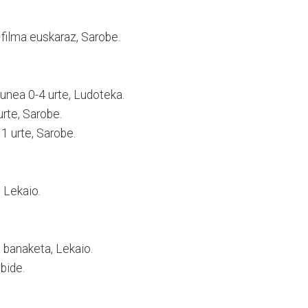
 filma euskaraz, Sarobe.
unea 0-4 urte, Ludoteka.
urte, Sarobe.
1 urte, Sarobe.
 Lekaio.
 banaketa, Lekaio.
bide.