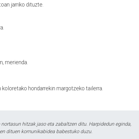
oan jarriko dituzte.
a.
an, merienda.
koloretako hondarrekin margotzeko tailerra.
ortasun hitzak jaso eta zabaltzen ditu. Harpidedun eginda,
tzen dituen komunikabidea babestuko duzu.