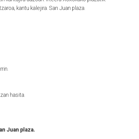
aroa, kantu kalejira. San Juan plaza.
rin.
zan hasita.
an Juan plaza.