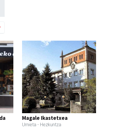
nda
Magale Ikastetxea
Urnieta
- Hezkuntza