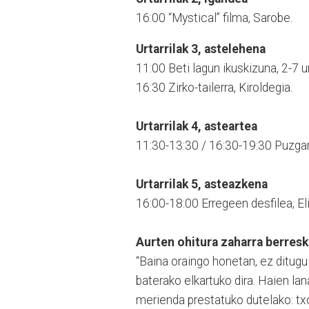
16:00 “Mystical” filma, Sarobe.
Urtarrilak 3, astelehena
11:00 Beti lagun ikuskizuna, 2-7 
16:30 Zirko-tailerra, Kiroldegia.
Urtarrilak 4, asteartea
11:30-13:30 / 16:30-19:30 Puzgarr
Urtarrilak 5, asteazkena
16:00-18:00 Erregeen desfilea, Eliz
Aurten ohitura zaharra berres
“Baina oraingo honetan, ez ditugu
baterako elkartuko dira. Haien la
merienda prestatuko dutelako: tx