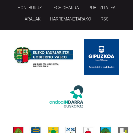
HONI BURUZ
LEGE OHARRA
PUBLIZITATEA
ARAUAK
HARREMANETARAKO
RSS