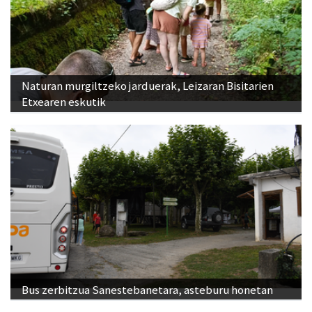
Naturan murgiltzeko jarduerak, Leizaran Bisitarien
Etxearen eskutik
Bus zerbitzua Sanestebanetara, asteburu honetan