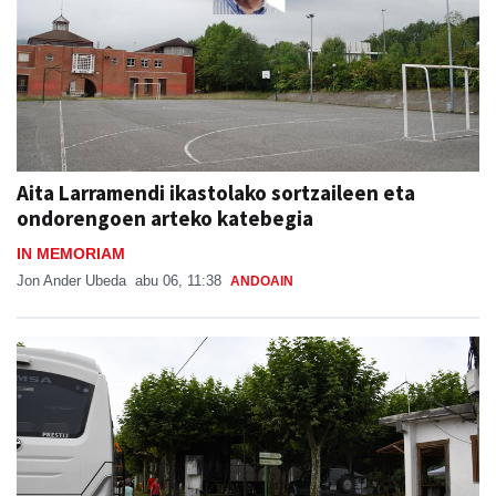
Aita Larramendi ikastolako sortzaileen eta
ondorengoen arteko katebegia
IN MEMORIAM
Jon Ander Ubeda
abu 06, 11:38
ANDOAIN