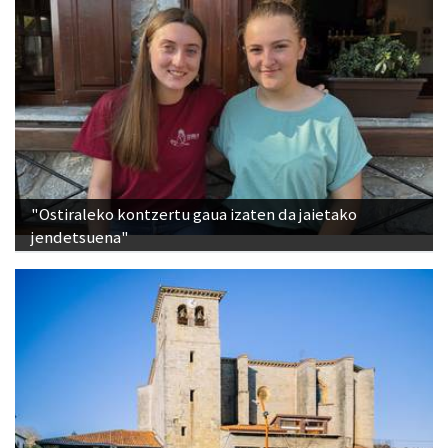
"Ostiraleko kontzertu gaua izaten da jaietako
jendetsuena"