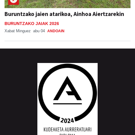
Buruntzako jaien atarikoa, Ainhoa Aiertzarekin
BURUNTZAKO JAIAK 2026
Xabat Minguez
abu 04
ANDOAIN