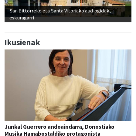
San Bittorreko eta Santa Vitoriako audiogidak,
eskuragarri
Ikusienak
Junkal Guerrero andoaindarra, Donostiako
Musika Hamabostaldiko protagonista