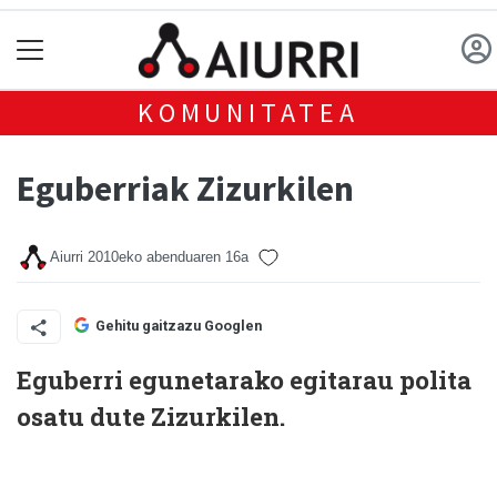
KOMUNITATEA
Eguberriak Zizurkilen
Aiurri
2010eko abenduaren 16a
Gehitu gaitzazu Googlen
Eguberri egunetarako egitarau polita
osatu dute Zizurkilen.