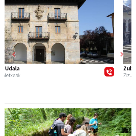
Previous
Next
Zubimusu Ikastola
Zizurkil
- Hezkuntza