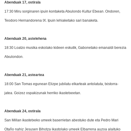
Abenduak 17, ostirala
17:30 Miru sorginaren ipuin kontaketa Atxulondo Kultur Etxean. Ondoren,
Teodoro Hernandorena IX. Ipuin lehiaketako sari banaketa.
Abenduak 20, astelehena
18:30 Loatzo musika eskolako kideen eskutik, Gabonetako emanaldi berezia
Atxulondon.
Abenduak 21, asteartea
18:00 San Tomas egunean Elizpe jubilatu elkarteak antolatuta, txistorra-
jatea. Goizez ospakizunak herriko ikastetxeetan.
Abenduak 24, ostirala
San Millan ikastetxeko umeek baserrietan abestuko dute eta Pedro Mari
Otaño nahiz Jesusen Bihotza ikastolako umeek Elbarrena auzoa alaituko