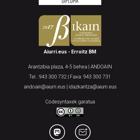
Aiurri.eus - Erroitz BM
Arantzibia plaza, 4-5 behea | ANDOAIN
Tel.: 943 300 732 | Faxa: 943 300 731
andoain@aiurri.eus | idazkaritza@aiurri.eus
Codesyntaxek garatua