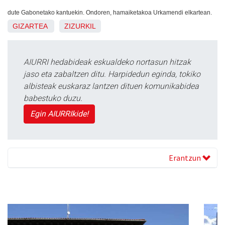
dute Gabonetako kantuekin. Ondoren, hamaiketakoa Urkamendi elkartean.
GIZARTEA
ZIZURKIL
AIURRI hedabideak eskualdeko nortasun hitzak
jaso eta zabaltzen ditu. Harpidedun eginda, tokiko
albisteak euskaraz lantzen dituen komunikabidea
babestuko duzu.
Egin AIURRIkide!
Erantzun