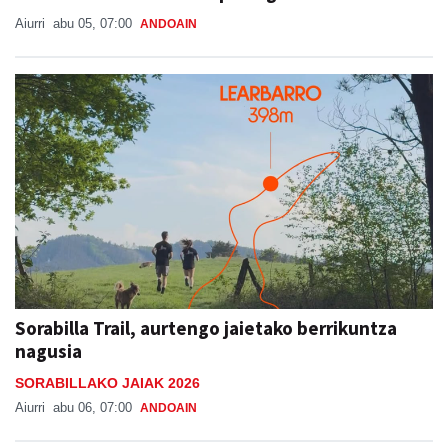
Aiurri
abu 05, 07:00
ANDOAIN
Sorabilla Trail, aurtengo jaietako berrikuntza
nagusia
SORABILLAKO JAIAK 2026
Aiurri
abu 06, 07:00
ANDOAIN