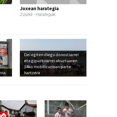
Joxean harategia
Zizurkil
- Harategiak
Dei egiten diegu donostiarrei
eta gipuzkoarrei abuztuaren
14ko mobilizazioan parte
ena
hartzera