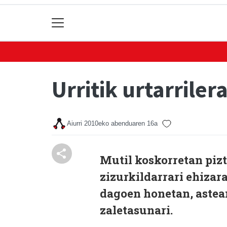
Urritik urtarriler
Aiurri
2010eko abenduaren 16a
Mutil koskorretan piz
zizurkildarrari ehizar
dagoen honetan, astean
zaletasunari.