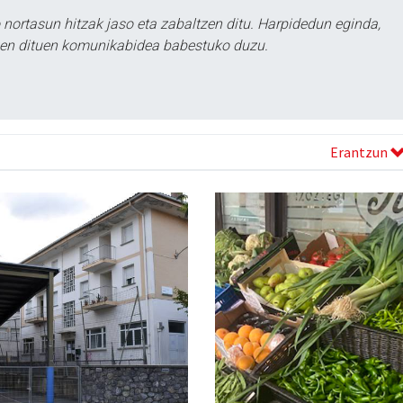
ortasun hitzak jaso eta zabaltzen ditu. Harpidedun eginda,
tzen dituen komunikabidea babestuko duzu.
Erantzun