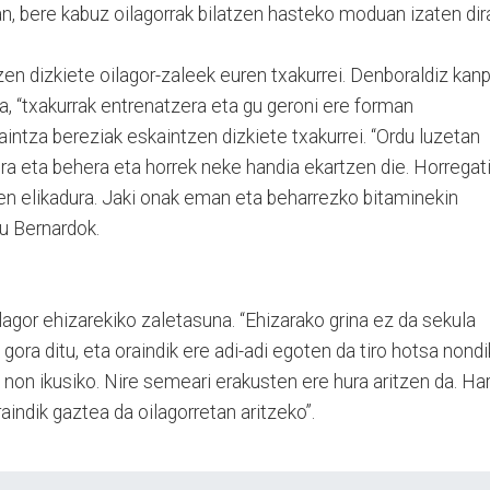
an, bere kabuz oilagorrak bilatzen hasteko moduan izaten dira
en dizkiete oilagor-zaleek euren txakurrei. Denboraldiz kan
ra, “txakurrak entrenatzera eta gu geroni ere forman
aintza bereziak eskaintzen dizkiete txakurrei. “Ordu luzetan
ora eta behera eta horrek neke handia ekartzen die. Horregati
en elikadura. Jaki onak eman eta beharrezko bitaminekin
du Bernardok.
agor ehizarekiko zaletasuna. “Ehizarako grina ez da sekula
k gora ditu, eta oraindik ere adi-adi egoten da tiro hotsa nondi
non ikusiko. Nire semeari erakusten ere hura aritzen da. Har
aindik gaztea da oilagorretan aritzeko”.