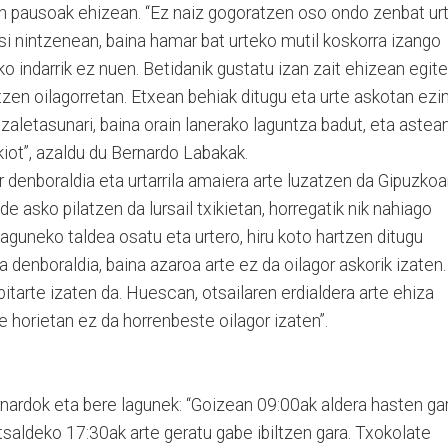
n pausoak ehizean. “Ez naiz gogoratzen oso ondo zenbat ur
asi nintzenean, baina hamar bat urteko mutil koskorra izango
o indarrik ez nuen. Betidanik gustatu izan zait ehizean egit
tzen oilagorretan. Etxean behiak ditugu eta urte askotan ezi
 zaletasunari, baina orain lanerako laguntza badut, eta astea
iot”, azaldu du Bernardo Labakak.
r denboraldia eta urtarrila amaiera arte luzatzen da Gipuzkoa
de asko pilatzen da lursail txikietan, horregatik nik nahiago
laguneko taldea osatu eta urtero, hiru koto hartzen ditugu
 denboraldia, baina azaroa arte ez da oilagor askorik izaten.
bitarte izaten da. Huescan, otsailaren erdialdera arte ehiza
e horietan ez da horrenbeste oilagor izaten”.
ernardok eta bere lagunek: “Goizean 09:00ak aldera hasten gar
saldeko 17:30ak arte geratu gabe ibiltzen gara. Txokolate