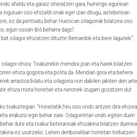
 ondo afaldu eta garaiz oheratzen gara, hurrengo egunean
oa inguruan oso ehizaldi onak egin izan ditugu, astebetean
 ere, ez da pentsatu behar Huescan oilagorrak bilatzea oso
ko, egun osoan ibili beharra dago”.
bat oilagor ehizatzen dituzte Bernardok eta bere lagunek.”.
 oilagor ehiza. Txakurrekin mendira joan eta haiek bilatzen
gorren ehiza gogorra eta polita da. Mendian gora eta behera
rrek arrastoa bilatu eta oilagorra non dabilen jakiten den arte
dute ehiza mota honetan eta neronek izugarri gozatzen dut
o txakurtegian. “Horietatik hiru oso ondo aritzen dira ehizea
 eta erakutsi egin behar zaie. Oilagorretan ondo egiten duen
si behar dute eta txakur beteranoak ehizakina bilatzen duenea
hizakina ez uxatzeko. Lehen denboraldian horretan trebatzen