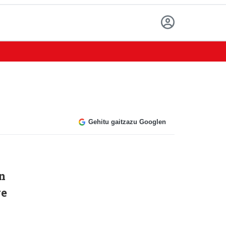
Gehitu gaitzazu Googlen
n
re