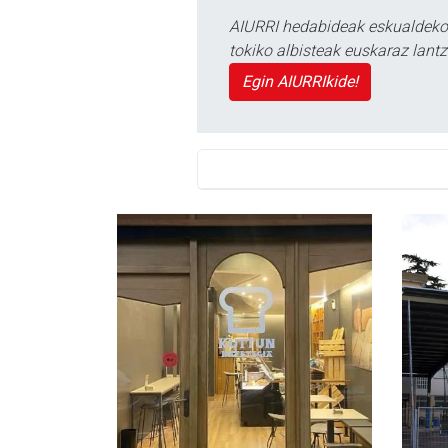
AIURRI hedabideak eskualdeko n
tokiko albisteak euskaraz lan
Egin AIURRIkide!