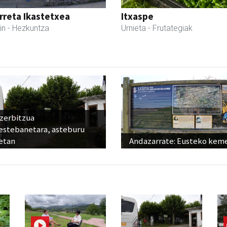
reta Ikastetxea
Itxaspe
in
- Hezkuntza
Urnieta
- Frutategiak
 zerbitzua
estebanetara, asteburu
etan
Andazarrate: Eusteko kem