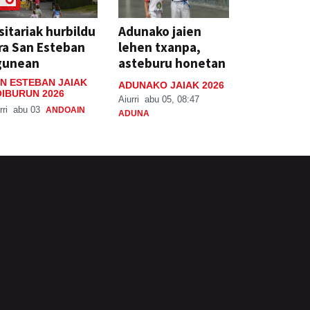
sitariak hurbildu
Adunako jaien
ra San Esteban
lehen txanpa,
gunean
asteburu honetan
N ESTEBAN JAIAK
ADUNAKO JAIAK 2026
IBURUN 2026
Aiurri
abu 05, 08:47
rri
abu 03
ANDOAIN
ADUNA