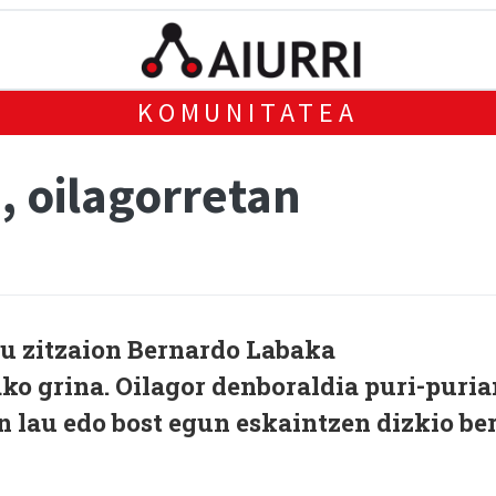
KOMUNITATEA
a, oilagorretan
tu zitzaion Bernardo Labaka
ako grina. Oilagor denboraldia puri-puria
 lau edo bost egun eskaintzen dizkio be