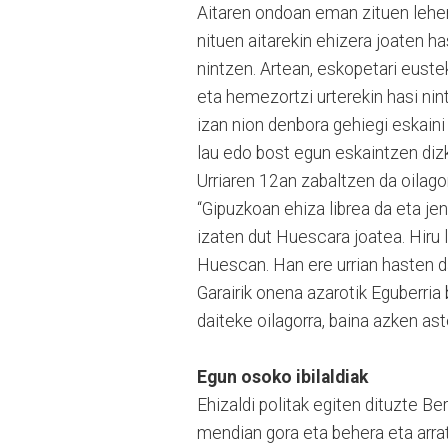
Aitaren ondoan eman zituen lehe
nituen aitarekin ehizera joaten h
nintzen. Artean, eskopetari eustek
eta hemezortzi urterekin hasi nin
izan nion denbora gehiegi eskaini
lau edo bost egun eskaintzen dizk
Urriaren 12an zabaltzen da oilago
“Gipuzkoan ehiza librea da eta jen
izaten dut Huescara joatea. Hiru 
Huescan. Han ere urrian hasten da
Garairik onena azarotik Eguberria 
daiteke oilagorra, baina azken ast
Egun osoko ibilaldiak
Ehizaldi politak egiten dituzte B
mendian gora eta behera eta arrat