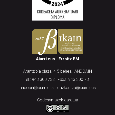
Aiurri.eus - Erroitz BM
Arantzibia plaza, 4-5 behea | ANDOAIN
Tel.: 943 300 732 | Faxa: 943 300 731
andoain@aiurri.eus | idazkaritza@aiurri.eus
Codesyntaxek garatua