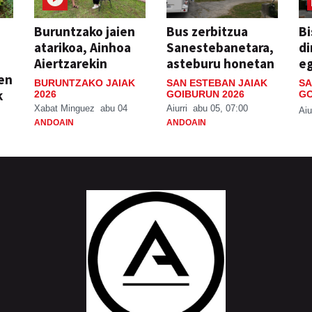
Buruntzako jaien
Bus zerbitzua
Bi
atarikoa, Ainhoa
Sanestebanetara,
di
Aiertzarekin
asteburu honetan
e
ien
BURUNTZAKO JAIAK
SAN ESTEBAN JAIAK
SA
k
2026
GOIBURUN 2026
GO
Xabat Minguez
abu 04
Aiurri
abu 05, 07:00
Aiu
ANDOAIN
ANDOAIN