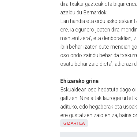
dira txakur gazteak eta bigarrene
azaldu du Bernardok.
Lan handia eta ordu asko eskaintz
ere, ia egunero joaten dira mendi
mantentzera”, eta denboraldian, z
ibili behar izaten dute mendian g
oso ondo zaindu behar da txakurr
osatu behar zaie dieta”, adierazi 
Ehizarako grina
Eskualdean oso hedatuta dago oil
galtzen. Nire aitak laurogei urteti
adituko, edo hegaberak eta usoak 
ere gustatzen zaio ehiza, baina or
GIZARTEA