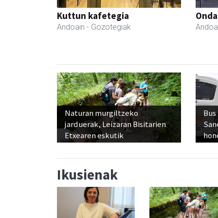
Kuttun kafetegia
Ondar
Andoain
- Gozotegiak
Andoa
Naturan murgiltzeko
Bus
jarduerak, Leizaran Bisitarien
San
Etxearen eskutik
hon
Ikusienak