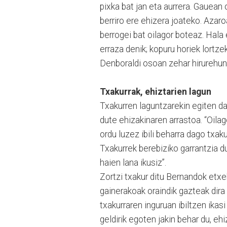
pixka bat jan eta aurrera. Gauean
berriro ere ehizera joateko. Azar
berrogei bat oilagor boteaz. Hala
erraza denik; kopuru horiek lortze
Denboraldi osoan zehar hirurehun 
Txakurrak, ehiztarien lagun
Txakurren laguntzarekin egiten da
dute ehizakinaren arrastoa. “Oila
ordu luzez ibili beharra dago txaku
Txakurrek berebiziko garrantzia 
haien lana ikusiz”.
Zortzi txakur ditu Bernandok etxek
gainerakoak oraindik gazteak dira
txakurraren inguruan ibiltzen ika
geldirik egoten jakin behar du, e