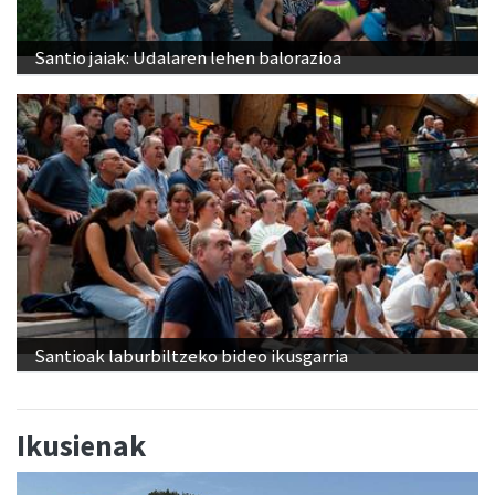
Santio jaiak: Udalaren lehen balorazioa
Santioak laburbiltzeko bideo ikusgarria
Ikusienak