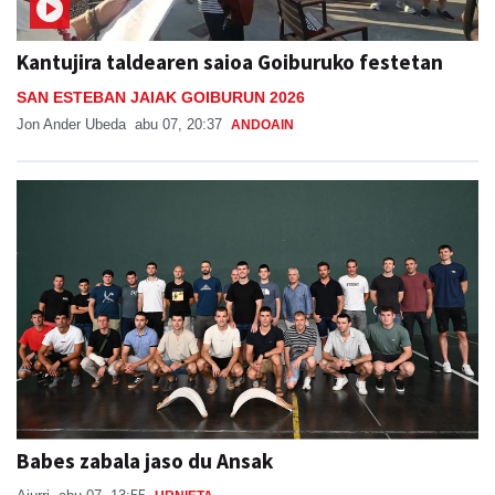
Kantujira taldearen saioa Goiburuko festetan
SAN ESTEBAN JAIAK GOIBURUN 2026
Jon Ander Ubeda
abu 07, 20:37
ANDOAIN
Babes zabala jaso du Ansak