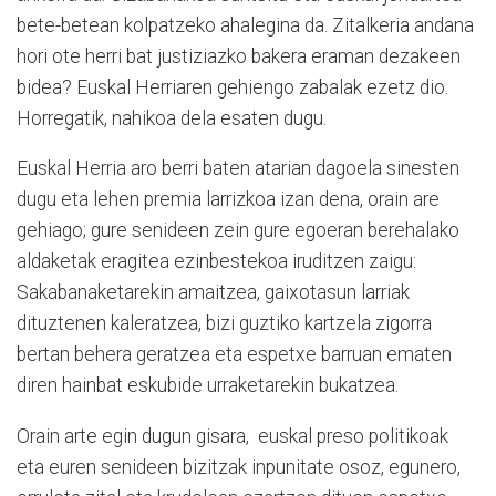
bete-betean kolpatzeko ahalegina da. Zitalkeria andana
hori ote herri bat justiziazko bakera eraman dezakeen
bidea? Euskal Herriaren gehiengo zabalak ezetz dio.
Horregatik, nahikoa dela esaten dugu.
Euskal Herria aro berri baten atarian dagoela sinesten
dugu eta lehen premia larrizkoa izan dena, orain are
gehiago; gure senideen zein gure egoeran berehalako
aldaketak eragitea ezinbestekoa iruditzen zaigu:
Sakabanaketarekin amaitzea, gaixotasun larriak
dituztenen kaleratzea, bizi guztiko kartzela zigorra
bertan behera geratzea eta espetxe barruan ematen
diren hainbat eskubide urraketarekin bukatzea.
Orain arte egin dugun gisara, euskal preso politikoak
eta euren senideen bizitzak inpunitate osoz, egunero,