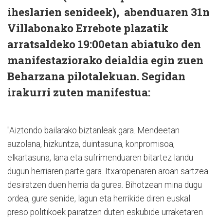
iheslarien senideek), abenduaren 31n
Villabonako Errebote plazatik
arratsaldeko 19:00etan abiatuko den
manifestaziorako deialdia egin zuen
Beharzana pilotalekuan. Segidan
irakurri zuten manifestua:
"Aiztondo bailarako biztanleak gara. Mendeetan
auzolana, hizkuntza, duintasuna, konpromisoa,
elkartasuna, lana eta sufrimenduaren bitartez landu
dugun herriaren parte gara. Itxaropenaren aroan sartzea
desiratzen duen herria da gurea. Bihotzean mina dugu
ordea, gure senide, lagun eta herrikide diren euskal
preso politikoek pairatzen duten eskubide urraketaren