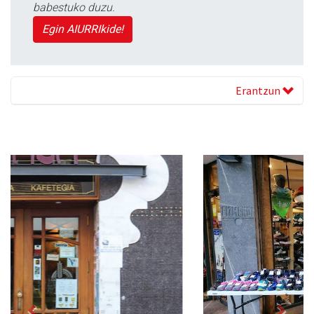
babestuko duzu.
Egin AIURRIkide!
Erantzun