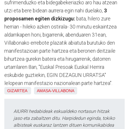
sufrimenduzko eta bidegabekeriazko aro hau atzean
utzi eta bere bidean aurrera egin nahi duelako,
3
proposamen egiten dizkizugu:
bata, hilero zure
herrian - hileko azken ostirala- 30 minutu eskaintzea
aldarrikapen honi, bigarrenik, abenduaren 31ean,
Villabonako errebote plazatik abiatuta burutuko den
manifestazioan parte hartzea eta beronen deitzaile
bihurtzea gurekin batera eta hirugarrenik, datorren
urtarrilaren 8an, "Euskal Presoak Euskal Herrira
eskubide guztiekin, EGIN DEZAGUN URRATSA"
lelopean manifestazio nazionalean parte hartzea".
GIZARTEA
AMASA-VILLABONA
AIURRI hedabideak eskualdeko nortasun hitzak
jaso eta zabaltzen ditu. Harpidedun eginda, tokiko
albisteak euskaraz lantzen dituen komunikabidea