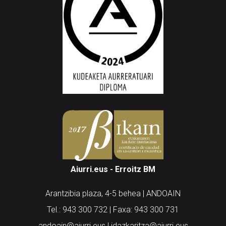
Aiurri.eus - Erroitz BM
Arantzibia plaza, 4-5 behea | ANDOAIN
Tel.: 943 300 732 | Faxa: 943 300 731
andoain@aiurri.eus | idazkaritza@aiurri.eus