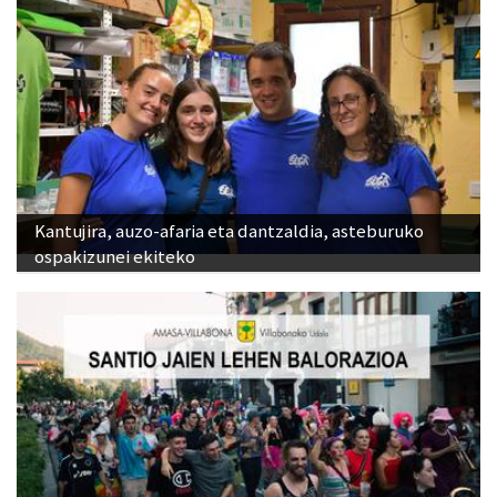
Kantujira, auzo-afaria eta dantzaldia, asteburuko
ospakizunei ekiteko