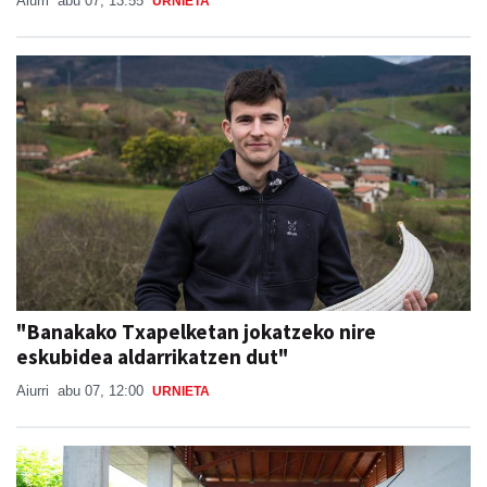
Aiurri
abu 07, 13:55
URNIETA
"Banakako Txapelketan jokatzeko nire
eskubidea aldarrikatzen dut"
Aiurri
abu 07, 12:00
URNIETA