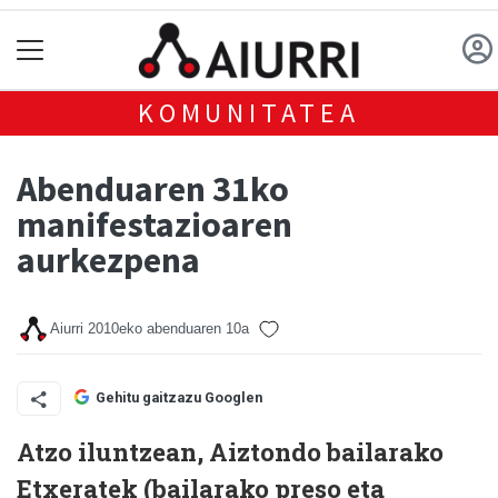
KOMUNITATEA
Abenduaren 31ko
manifestazioaren
aurkezpena
Aiurri
2010eko abenduaren 10a
Gehitu gaitzazu Googlen
Atzo iluntzean, Aiztondo bailarako
Etxeratek (bailarako preso eta