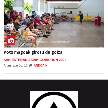
Potx magoak girotu du goiza
SAN ESTEBAN JAIAK GOIBURUN 2026
Aiurri
abu 08, 16:28
ANDOAIN