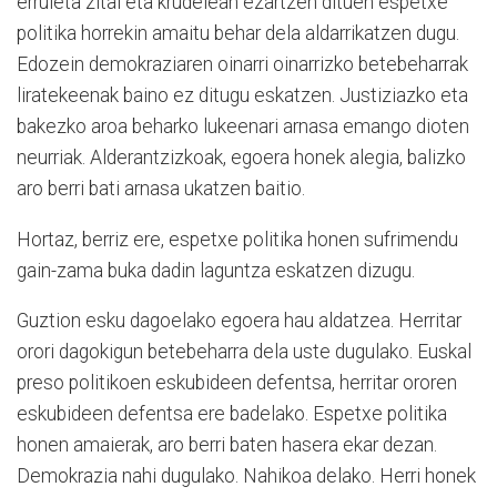
erruleta zital eta krudelean ezartzen dituen espetxe
politika horrekin amaitu behar dela aldarrikatzen dugu.
Edozein demokraziaren oinarri oinarrizko betebeharrak
liratekeenak baino ez ditugu eskatzen. Justiziazko eta
bakezko aroa beharko lukeenari arnasa emango dioten
neurriak. Alderantzizkoak, egoera honek alegia, balizko
aro berri bati arnasa ukatzen baitio.
Hortaz, berriz ere, espetxe politika honen sufrimendu
gain-zama buka dadin laguntza eskatzen dizugu.
Guztion esku dagoelako egoera hau aldatzea. Herritar
orori dagokigun betebeharra dela uste dugulako. Euskal
preso politikoen eskubideen defentsa, herritar ororen
eskubideen defentsa ere badelako. Espetxe politika
honen amaierak, aro berri baten hasera ekar dezan.
Demokrazia nahi dugulako. Nahikoa delako. Herri honek