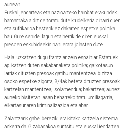
aurrean.
Euskal jendarteak eta nazioarteko hainbat erakundek
hamarnaka aldiz deitoratu dute krudelkeria oinarri duen
eta sufrikarioa besterik ez dakarren espetxe politika
hau. Gure senide, lagun eta herrikide diren euskal
presoen eskubideekin nahi erara jolasten dute.
Hala juzkatzen dugu frantziar zein espainiar Estatuek
aplikatzen duten sakabanaketa politika; gaixotasun
larriak dituzten presoak gatibu mantentzea; bizitza
osoko espetxe zigorra; 3/4ak beteta dituzten presoak
kartzelan mantentzea; isolamendua; bakartzea; aurrez
aurreko bisitetan jasan beharreko tratu umiliagarria,
elkartasunaren kriminalizazioa eta abar.
Zalantzarik gabe, bereziki eraikitako kartzela sistema
ankerra da. Gizabanakoa suntsitu eta euskal jendartea