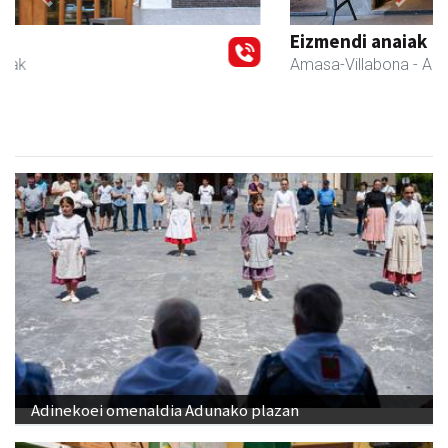
Previous
Next
Eizmendi anaiak
Amasa-Villabona
- Armategia
Adinekoei omenaldia Adunako plazan