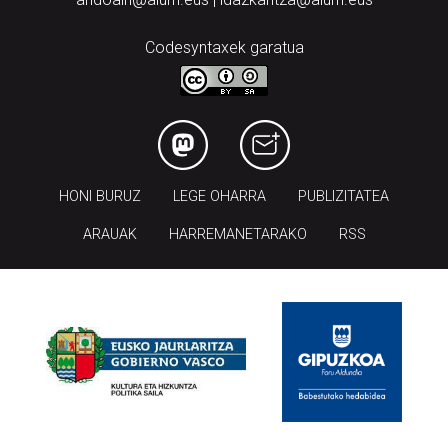
Codesyntaxek garatua
HONI BURUZ
LEGE OHARRA
PUBLIZITATEA
ARAUAK
HARREMANETARAKO
RSS