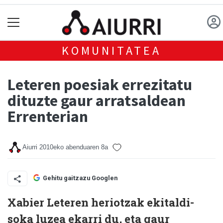
KOMUNITATEA
Leteren poesiak errezitatu
dituzte gaur arratsaldean
Errenterian
Aiurri
2010eko abenduaren 8a
Gehitu gaitzazu Googlen
Xabier Leteren heriotzak ekitaldi-
soka luzea ekarri du, eta gaur