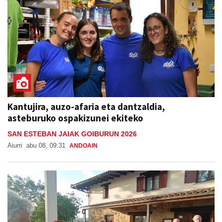
Kantujira, auzo-afaria eta dantzaldia,
asteburuko ospakizunei ekiteko
SAN ESTEBAN JAIAK GOIBURUN 2026
Aiurri
abu 08, 09:31
ANDOAIN