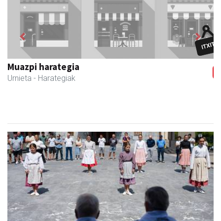
Previous
Next
Barn trasteleku eta biltegi txikien alokairua
Urnieta
- Trastelekuak