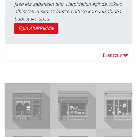
jaso eta zabaltzen ditu. Harpidedun eginda, tokiko
albisteak euskaraz lantzen dituen komunikabidea
babestuko duzu.
Egin AIURRIkide!
Erantzun