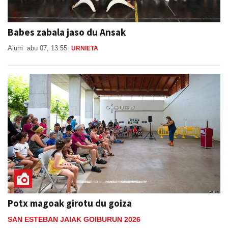
Babes zabala jaso du Ansak
Aiurri
abu 07, 13:55
URNIETA
Potx magoak girotu du goiza
SAN ESTEBAN JAIAK GOIBURUN 2026
Aiurri
abu 08, 16:28
ANDOAIN