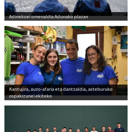
Adinekoei omenaldia Adunako plazan
Kantujira, auzo-afaria eta dantzaldia, asteburuko
ospakizunei ekiteko