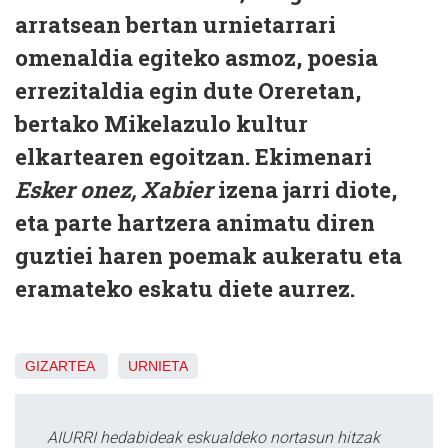
arratsean bertan urnietarrari
omenaldia egiteko asmoz, poesia
errezitaldia egin dute Oreretan,
bertako Mikelazulo kultur
elkartearen egoitzan. Ekimenari
Esker onez, Xabier
izena jarri diote,
eta parte hartzera animatu diren
guztiei haren poemak aukeratu eta
eramateko eskatu diete aurrez.
GIZARTEA
URNIETA
AIURRI hedabideak eskualdeko nortasun hitzak