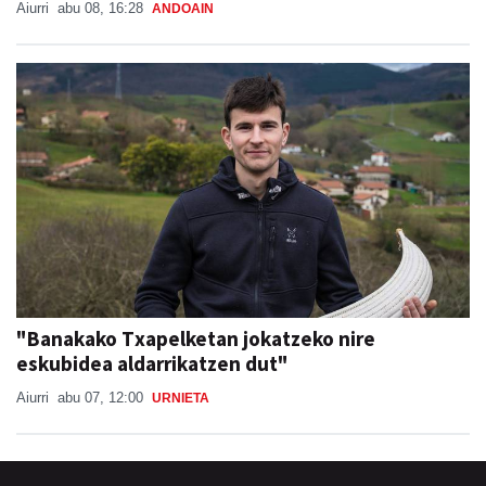
"Banakako Txapelketan jokatzeko nire
eskubidea aldarrikatzen dut"
Aiurri
abu 07, 12:00
URNIETA