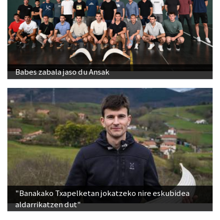
Babes zabala jaso du Ansak
"Banakako Txapelketan jokatzeko nire eskubidea
aldarrikatzen dut"