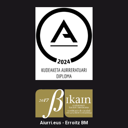
Aiurri.eus - Erroitz BM
Arantzibia plaza, 4-5 behea | ANDOAIN