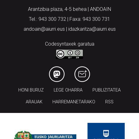
Tel.: 943 300 732 | Faxa: 943 300 731
andoain@aiurri.eus | idazkaritza@aiurri.eus
Codesyntaxek garatua
HONI BURUZ
LEGE OHARRA
PUBLIZITATEA
ARAUAK
HARREMANETARAKO
RSS