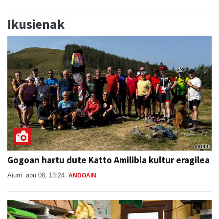
Ikusienak
Gogoan hartu dute Katto Amilibia kultur eragilea
Aiurri
abu 08, 13:24
ANDOAIN