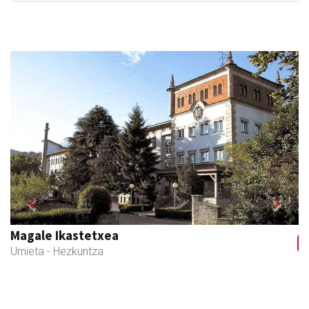
Previous
Next
Magale Ikastetxea
Urnieta
- Hezkuntza