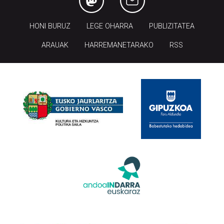
HONI BURUZ
LEGE OHARRA
PUBLIZITATEA
ARAUAK
HARREMANETARAKO
RSS