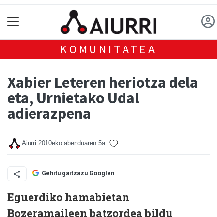
KOMUNITATEA
Xabier Leteren heriotza dela
eta, Urnietako Udal
adierazpena
Aiurri
2010eko abenduaren 5a
Gehitu gaitzazu Googlen
Eguerdiko hamabietan
Bozeramaileen batzordea bildu