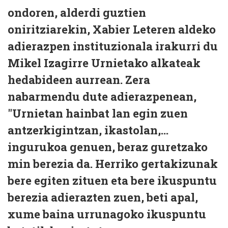
ondoren, alderdi guztien
oniritziarekin, Xabier Leteren aldeko
adierazpen instituzionala irakurri du
Mikel Izagirre Urnietako alkateak
hedabideen aurrean. Zera
nabarmendu dute adierazpenean,
"Urnietan hainbat lan egin zuen
antzerkigintzan, ikastolan,...
ingurukoa genuen, beraz guretzako
min berezia da. Herriko gertakizunak
bere egiten zituen eta bere ikuspuntu
berezia adierazten zuen, beti apal,
xume baina urrunagoko ikuspuntu