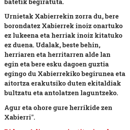
batetik begiratuta.
Urnietak Xabierrekin zorra du, bere
borondatez Xabierrek inoiz onartuko
ez lukeena eta herriak inoiz kitatuko
ez duena. Udalak, beste behin,
herriaren eta herritarren alde lan
egin eta bere esku dagoen guztia
egingo du Xabierrekiko begirunea eta
aitortza erakutsiko duten ekitaldiak
bultzatu eta antolatzen laguntzeko.
Agur eta ohore gure herrikide zen
Xabierri".