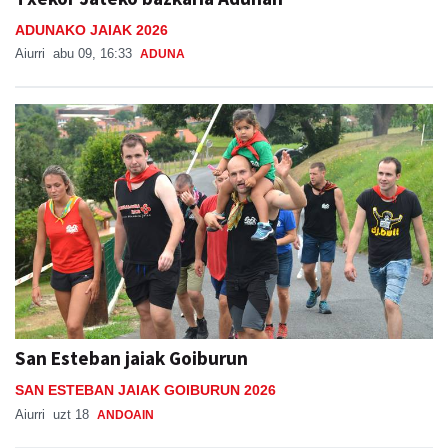
ADUNAKO JAIAK 2026
Aiurri
abu 09, 16:33
ADUNA
San Esteban jaiak Goiburun
SAN ESTEBAN JAIAK GOIBURUN 2026
Aiurri
uzt 18
ANDOAIN