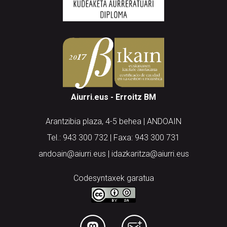
Aiurri.eus - Erroitz BM
Arantzibia plaza, 4-5 behea | ANDOAIN
Tel.: 943 300 732 | Faxa: 943 300 731
andoain@aiurri.eus | idazkaritza@aiurri.eus
Codesyntaxek garatua