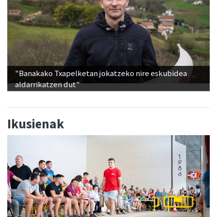
"Banakako Txapelketan jokatzeko nire eskubidea
aldarrikatzen dut"
Ikusienak