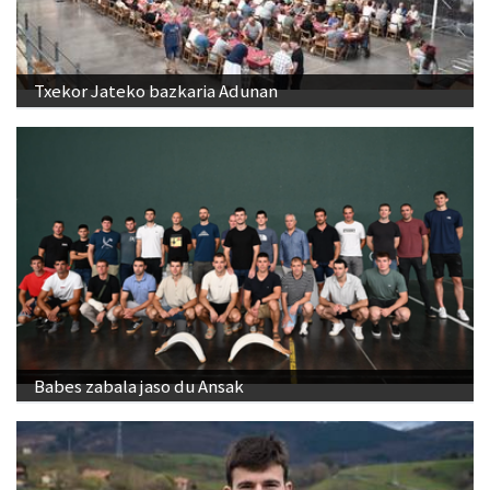
Txekor Jateko bazkaria Adunan
Babes zabala jaso du Ansak