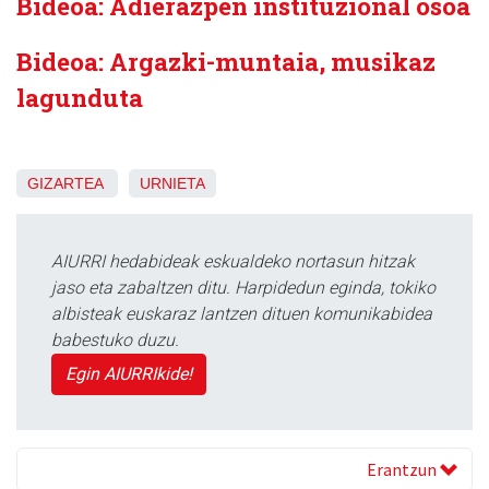
Bideoa: Adierazpen instituzional osoa
Bideoa: Argazki-muntaia, musikaz
lagunduta
GIZARTEA
URNIETA
AIURRI hedabideak eskualdeko nortasun hitzak
jaso eta zabaltzen ditu. Harpidedun eginda, tokiko
albisteak euskaraz lantzen dituen komunikabidea
babestuko duzu.
Egin AIURRIkide!
Erantzun