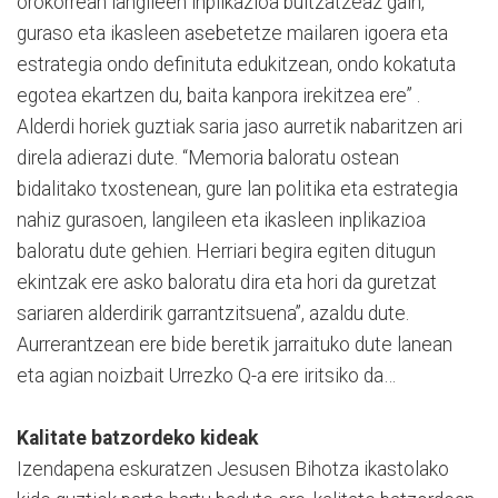
orokorrean langileen inplikazioa bultzatzeaz gain,
guraso eta ikasleen asebetetze mailaren igoera eta
estrategia ondo definituta edukitzean, ondo kokatuta
egotea ekartzen du, baita kanpora irekitzea ere” .
Alderdi horiek guztiak saria jaso aurretik nabaritzen ari
direla adierazi dute. “Memoria baloratu ostean
bidalitako txostenean, gure lan politika eta estrategia
nahiz gurasoen, langileen eta ikasleen inplikazioa
baloratu dute gehien. Herriari begira egiten ditugun
ekintzak ere asko baloratu dira eta hori da guretzat
sariaren alderdirik garrantzitsuena”, azaldu dute.
Aurrerantzean ere bide beretik jarraituko dute lanean
eta agian noizbait Urrezko Q-a ere iritsiko da…
Kalitate batzordeko kideak
Izendapena eskuratzen Jesusen Bihotza ikastolako