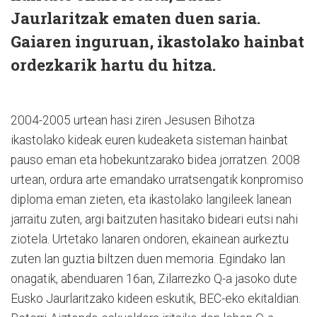
Jaurlaritzak ematen duen saria.
Gaiaren inguruan, ikastolako hainbat
ordezkarik hartu du hitza.
2004-2005 urtean hasi ziren Jesusen Bihotza
ikastolako kideak euren kudeaketa sisteman hainbat
pauso eman eta hobekuntzarako bidea jorratzen. 2008
urtean, ordura arte emandako urratsengatik konpromiso
diploma eman zieten, eta ikastolako langileek lanean
jarraitu zuten, argi baitzuten hasitako bideari eutsi nahi
ziotela. Urtetako lanaren ondoren, ekainean aurkeztu
zuten lan guztia biltzen duen memoria. Egindako lan
onagatik, abenduaren 16an, Zilarrezko Q-a jasoko dute
Eusko Jaurlaritzako kideen eskutik, BEC-eko ekitaldian.