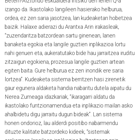
Beterri-Aiztondo eskualdera iritsiko den lehen Q-a
izango da. Ikastolako langileen hasierako helburua,
ordea, ez zen saria jasotzea, lan kudeaketan hobetzea
baizik. Halaxe adierazi du Arantxa Arin irakasleak,
“zuzendaritza batzordean sartu ginenean, lanen
banaketa egokia eta langile guztien inplikazioa lortu
nahi genuen eta, aukeratutako bide hau jarraitzea iruditu
zitzaigun egokiena, prozesua langile guztien artean
egiten baita. Gure helburua ez zen inondik ere saria
lortzea”. Kudeaketa sistema berritzen hasi zirenetik
gaur egunera aldaketa handia nabaritu dutela aipatu du
Nerea Zumeaga idazkariak, “ikaragarri aldatu da
ikastolako funtzionamendua eta inplikazio mailan asko
ahalbidetu digu jarraitu dugun bideak”. Lan sistema
honen ondorioz, lau alderdi positibo nabarmendu
dituzte kalitate batzordeko kideek, “sistemak