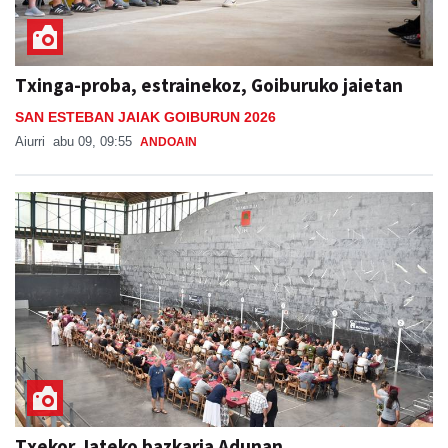
Txinga-proba, estrainekoz, Goiburuko jaietan
SAN ESTEBAN JAIAK GOIBURUN 2026
Aiurri
abu 09, 09:55
ANDOAIN
Txekor Jateko bazkaria Adunan