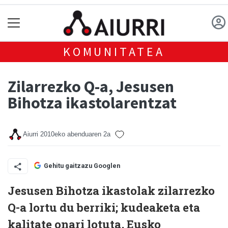
KOMUNITATEA
Zilarrezko Q-a, Jesusen
Bihotza ikastolarentzat
Aiurri
2010eko abenduaren 2a
Gehitu gaitzazu Googlen
Jesusen Bihotza ikastolak zilarrezko
Q-a lortu du berriki; kudeaketa eta
kalitate onari lotuta, Eusko