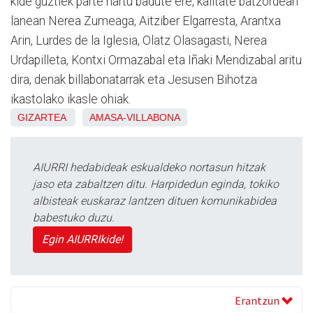
kide guztiek parte hartu badute ere, kalitate batzordean
lanean Nerea Zumeaga, Aitziber Elgarresta, Arantxa
Arin, Lurdes de la Iglesia, Olatz Olasagasti, Nerea
Urdapilleta, Kontxi Ormazabal eta Iñaki Mendizabal aritu
dira, denak billabonatarrak eta Jesusen Bihotza
ikastolako ikasle ohiak.
GIZARTEA
AMASA-VILLABONA
AIURRI hedabideak eskualdeko nortasun hitzak
jaso eta zabaltzen ditu. Harpidedun eginda, tokiko
albisteak euskaraz lantzen dituen komunikabidea
babestuko duzu.
Egin AIURRIkide!
Erantzun