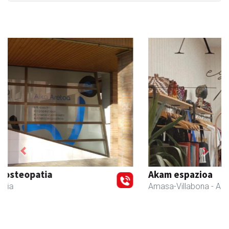
Previous
Next
Akam espazioa
Amasa-Villabona
- Arropa-dendak