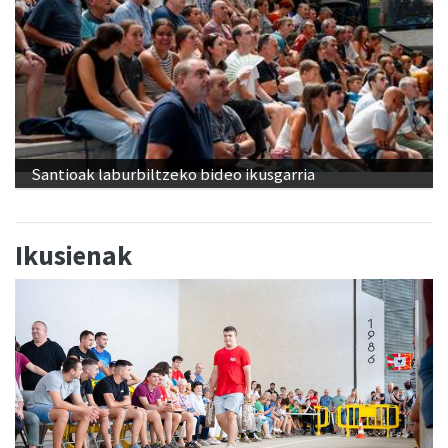
Santioak laburbiltzeko bideo ikusgarria
Ikusienak