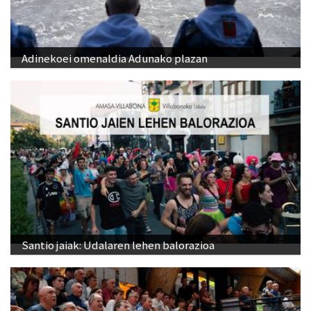
Adinekoei omenaldia Adunako plazan
Santio jaiak: Udalaren lehen balorazioa