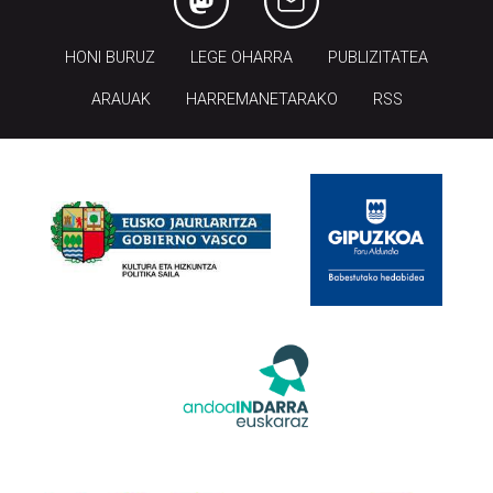
HONI BURUZ
LEGE OHARRA
PUBLIZITATEA
ARAUAK
HARREMANETARAKO
RSS