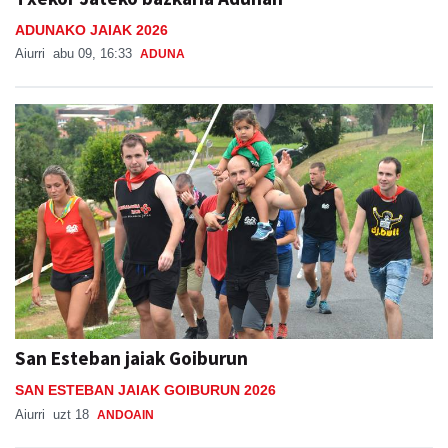
ADUNAKO JAIAK 2026
Aiurri
abu 09, 16:33
ADUNA
San Esteban jaiak Goiburun
SAN ESTEBAN JAIAK GOIBURUN 2026
Aiurri
uzt 18
ANDOAIN