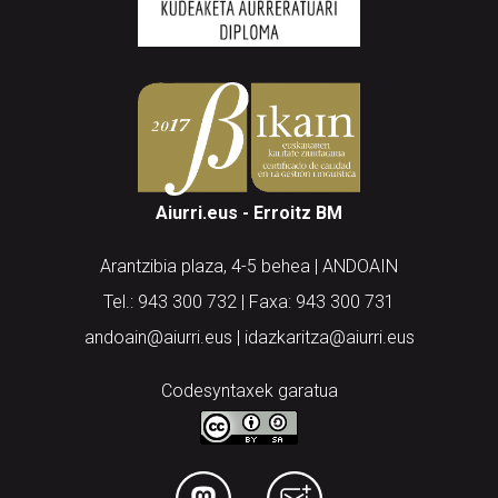
Aiurri.eus - Erroitz BM
Arantzibia plaza, 4-5 behea | ANDOAIN
Tel.: 943 300 732 | Faxa: 943 300 731
andoain@aiurri.eus | idazkaritza@aiurri.eus
Codesyntaxek garatua