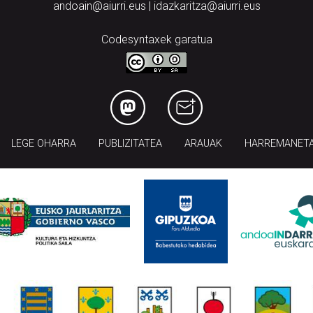
andoain@aiurri.eus | idazkaritza@aiurri.eus
Codesyntaxek garatua
LEGE OHARRA
PUBLIZITATEA
ARAUAK
HARREMANET