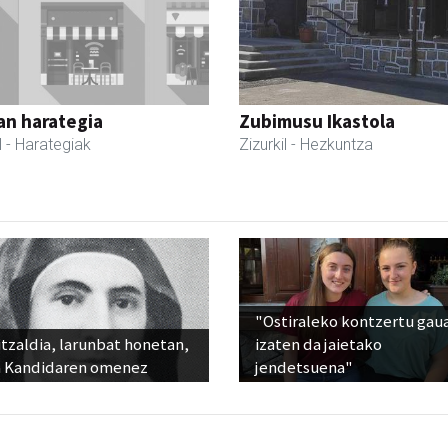
an harategia
Zubimusu Ikastola
l
- Harategiak
Zizurkil
- Hezkuntza
"Ostiraleko kontzertu gau
tzaldia, larunbat honetan,
izaten da jaietako
 Kandidaren omenez
jendetsuena"