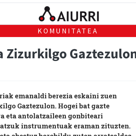
KOMUNITATEA
 Zizurkilgo Gaztezulo
iak emanaldi berezia eskaini zuen
ilgo Gaztezulon. Hogei bat gazte
ra eta antolatzaileen gonbiteari
batzuk instrumentuak eraman zituzten.
eta abestuz borobildu zuten arratsaldea.