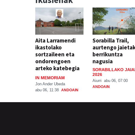
Aita Larramendi
Sorabilla Trail,
ikastolako
aurtengo jaieta
sortzaileen eta
berrikuntza
ondorengoen
nagusia
arteko katebegia
SORABILLAKO JAIA
2026
IN MEMORIAM
Aiurri
abu 06, 07:00
Jon Ander Ubeda
ANDOAIN
abu 06, 11:38
ANDOAIN