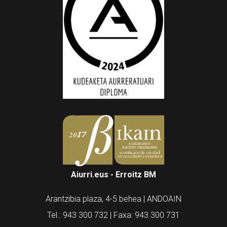
Aiurri.eus - Erroitz BM
Arantzibia plaza, 4-5 behea | ANDOAIN
Tel.: 943 300 732 | Faxa: 943 300 731