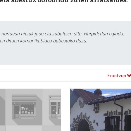
ortasun hitzak jaso eta zabaltzen ditu. Harpidedun eginda,
tzen dituen komunikabidea babestuko duzu.
Erantzun