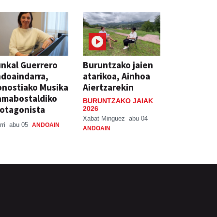
nkal Guerrero
Buruntzako jaien
doaindarra,
atarikoa, Ainhoa
nostiako Musika
Aiertzarekin
amabostaldiko
BURUNTZAKO JAIAK
otagonista
2026
Xabat Minguez
abu 04
rri
abu 05
ANDOAIN
ANDOAIN