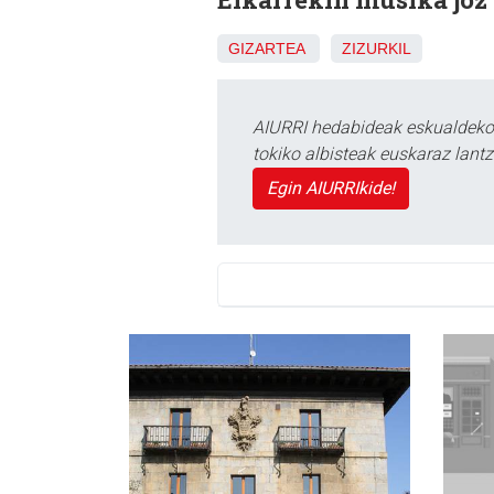
GIZARTEA
ZIZURKIL
AIURRI hedabideak eskualdeko n
tokiko albisteak euskaraz lan
Egin AIURRIkide!