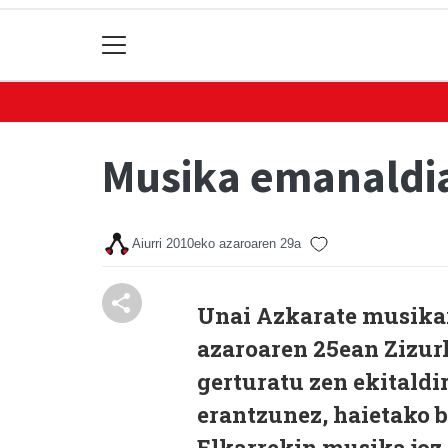
Musika emanaldia
Aiurri
2010eko azaroaren 29a
Unai Azkarate musikar
azaroaren 25ean Zizurk
gerturatu zen ekitaldi
erantzunez, haietako 
Elkarrekin musika joz 