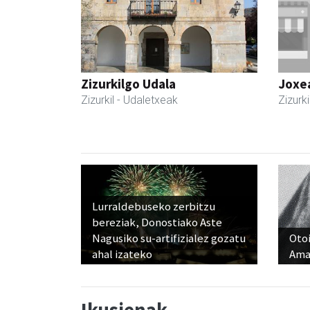
Zizurkilgo Udala
Joxe
Zizurkil
- Udaletxeak
Zizurki
Lurraldebuseko zerbitzu
bereziak, Donostiako Aste
Nagusiko su-artifizialez gozatu
Otoi
ahal izateko
Ama
Ikusienak