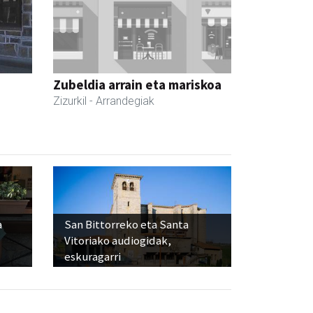
Zubeldia arrain eta mariskoa
Zizurkil
- Arrandegiak
a
San Bittorreko eta Santa
Vitoriako audiogidak,
eskuragarri