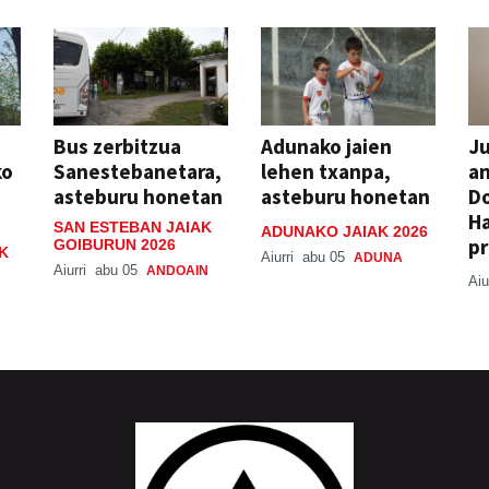
Bus zerbitzua
Adunako jaien
Ju
ko
Sanestebanetara,
lehen txanpa,
an
asteburu honetan
asteburu honetan
Do
H
SAN ESTEBAN JAIAK
ADUNAKO JAIAK 2026
pr
GOIBURUN 2026
K
Aiurri
abu 05
ADUNA
Aiurri
abu 05
ANDOAIN
Aiu